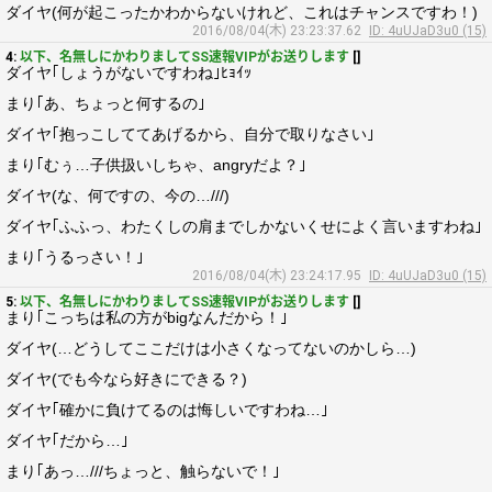
ダイヤ(何が起こったかわからないけれど、これはチャンスですわ！)
2016/08/04(木) 23:23:37.62
ID: 4uUJaD3u0 (15)
4:
以下、名無しにかわりましてSS速報VIPがお送りします
[]
ダイヤ｢しょうがないですわね｣ﾋｮｲｯ
まり｢あ、ちょっと何するの｣
ダイヤ｢抱っこしててあげるから、自分で取りなさい｣
まり｢むぅ…子供扱いしちゃ、angryだよ？｣
ダイヤ(な、何ですの、今の…///)
ダイヤ｢ふふっ、わたくしの肩までしかないくせによく言いますわね｣
まり｢うるっさい！｣
2016/08/04(木) 23:24:17.95
ID: 4uUJaD3u0 (15)
5:
以下、名無しにかわりましてSS速報VIPがお送りします
[]
まり｢こっちは私の方がbigなんだから！｣
ダイヤ(…どうしてここだけは小さくなってないのかしら…)
ダイヤ(でも今なら好きにできる？)
ダイヤ｢確かに負けてるのは悔しいですわね…｣
ダイヤ｢だから…｣
まり｢あっ…///ちょっと、触らないで！｣