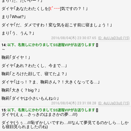
まり｢だ、だいやー？｣
ダイヤ｢あなたわたくしを[
ﾋﾟｰｰｰ
]気ですの？！｣
まり｢What?｣
ダイヤ｢だ、ダメですわ！変な気を起こす前に寝ましょう！｣
まり｢う、うん？｣
2016/08/04(木) 23:30:07.65
ID: 4uUJaD3u0 (15)
14:
以下、名無しにかわりましてSS速報VIPがお送りします
[]
～
鞠莉｢ダイヤ！｣
ダイヤ｢あれ？わたくし、今まで…｣
鞠莉｢とろけた顔して、寝てたよ？｣
ダイヤ｢はっ！？ま、鞠莉さん？！大きくなってる…｣
鞠莉｢大きく？big？｣
鞠莉｢ダイヤは小さいもんね☆｣
2016/08/04(木) 23:31:08.28
ID: 4uUJaD3u0 (15)
15:
以下、名無しにかわりましてSS速報VIPがお送りします
[]
ダイヤ(えぇ…さっきのはまさかの夢…///)
ダイヤ(うぅ…///恥ずかしいですわ…///なんて夢見てるのかしら…しか
も寝顔見られましたのね)