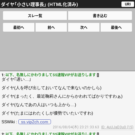
ダイヤ｢小さい理事長｣ (HTML化済み)
URI
スレ一覧
書き込む
最初へ
前へ
次へ
最後へ
1:
以下、名無しにかわりましてSS速報VIPがお送りします
[]
ダイヤ｢遅い…｣
ダイヤ(人を呼び出しておいてなんで来ないのかしら)
ダイヤ(まったく、最近鞠莉さんにからかわれてばかりですわぁ)
ダイヤ(なんであの人はいつも上から…)
ダイヤ(たまにはわたくしが優勢でいたいですわ)
SSWiki :
ss.vip2ch.com
2016/08/04(木) 23:21:33.63
ID: 4uUJaD3u0 (15)
2:
以下、名無しにかわりましてSS速報VIPがお送りします
[]