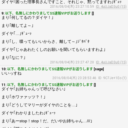
ダイヤ｢困った理事長さんですこと、それじゃ、黙ってますわ｣ｷﾞｭｯ
2016/08/04(木) 23:27:10.59
ID: 4uUJaD3u0 (15)
9:
以下、名無しにかわりましてSS速報VIPがお送りします
[]
まり｢何してるの？ダイヤ！｣
まり｢離してよ～｣
ダイヤ｢…｣ｷﾞｭｰｯ
まり｢し、喋ってもいいからさ、離して～｣ｼﾞﾀﾊﾞﾀ
ダイヤ｢じゃあわたくしのお願いを聞いてもらいますわよ｣
まり｢なに？｣
2016/08/04(木) 23:27:47.20
ID: 4uUJaD3u0 (15)
10:
以下、名無しにかわりましてSS速報VIPがお送りします
[sage]
いいっすね
2016/08/04(木) 23:28:53.46
ID: 9C7Je+1Eo (1)
11:
以下、名無しにかわりましてSS速報VIPがお送りします
[]
ダイヤ｢お姉ちゃんって呼びなさい｣
まり｢ホワァァッツ？！｣
まり｢どうしてマリーがダイヤのことを…｣
ダイヤ｢わかりましたわ｣ｷﾞｭｰｯ
まり｢あーstop！stop！だ、だいやお姉ちゃん…///｣