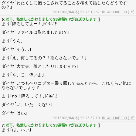
ダイヤ｢わたくしに抱っこされてることを考えて話したらどうです
の？｣
2016/08/04(木) 23:25:10.67
ID: 4uUJaD3u0 (15)
6:
以下、名無しにかわりましてSS速報VIPがお送りします
[]
まり｢降ろしてよー！｣ｼﾞﾀﾊﾞﾀ
ダイヤ｢ファイルは取れましたの？｣
まり｢うん｣
ダイヤ｢そう…｣
まり｢え、何してるの？！揺らさないでよ！｣
ダイヤ｢大丈夫、落としたりしませんわ｣
まり｢や、こ、怖いよ｣
ダイヤ｢いつもヘリコプター乗り回してるんだから、これくらい気に
ならないでしょう？｣
まり｢no！降ろして！｣ﾎﾟｶﾎﾟｶ
ダイヤ｢い、いた…くない｣
ダイヤ｢はい｣
2016/08/04(木) 23:25:57.10
ID: 4uUJaD3u0 (15)
7:
以下、名無しにかわりましてSS速報VIPがお送りします
[]
まり｢は、ハァ｣