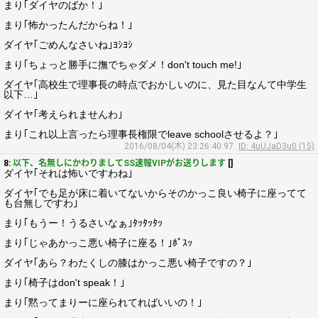
まり｢ダイヤのばか！｣
まり｢怖かったんだからね！｣
ダイヤ｢ごめんなさいね｣ﾖｼﾖｼ
まり｢ちょっと勝手に撫でちゃダメ！don't touch me!｣
ダイヤ｢高校生で理事長の時点でおかしいのに、見た目なんて中学生
以下…｣
ダイヤ｢考えられませんわ｣
まり｢これ以上言ったら理事長権限でleave schoolさせるよ？｣
2016/08/04(木) 23:26:40.97
ID: 4uUJaD3u0 (15)
8:
以下、名無しにかわりましてSS速報VIPがお送りします
[]
ダイヤ｢それは怖いですわね｣
ダイヤ｢でも足が床に着いてないからそのかっこ良い椅子に座ってて
も台無しですわ｣
まり｢もうー！うるさいなぁ｣ﾀｯﾀｯﾀｯ
まり｢じゃあかっこ悪い椅子に座る！｣ﾎﾟｽｯ
ダイヤ｢あら？わたくしの膝はかっこ悪い椅子ですの？｣
まり｢椅子はdon't speak！｣
まり｢黙ってまりーに座られてればいいの！｣