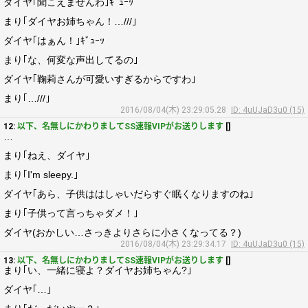
ダイヤ｢聞こえませんわ｣ｷﾞｭｰｯ
まり｢ダイヤお姉ちゃん！…///｣
ダイヤ｢はぁん！｣ｷﾞｭｰｯ
まり｢な、何変な声出してるの｣
ダイヤ｢鞠莉さんが可愛いすぎるからですわ｣
まり｢…///｣
2016/08/04(木) 23:29:05.28
ID: 4uUJaD3u0 (15)
12:
以下、名無しにかわりましてSS速報VIPがお送りします
[]
…
まり｢ねえ、ダイヤ｣
まり｢I'm sleepy.｣
ダイヤ｢あら、子供ははしゃいだらすぐ眠くなりますのね｣
まり｢子供って言っちゃダメ！｣
ダイヤ(おかしい…さっきよりさらに小さくなってる？)
2016/08/04(木) 23:29:34.17
ID: 4uUJaD3u0 (15)
13:
以下、名無しにかわりましてSS速報VIPがお送りします
[]
まり｢い、一緒に寝よ？ダイヤお姉ちゃん?｣
ダイヤ｢…｣