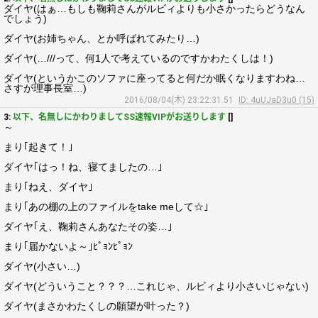
ダイヤ(はぁ…もしも鞠莉さんがルビィよりも小さかったらどうなん
でしょう)
ダイヤ(お姉ちゃん、とか呼ばれてみたり…)
ダイヤ(…///って、何1人で考えているのですかわたくしは！)
ダイヤ(というかこのソファに座ってると何だか眠くなりますわね…
さすが理事長室…)
2016/08/04(木) 23:22:31.51
ID: 4uUJaD3u0 (15)
3:
以下、名無しにかわりましてSS速報VIPがお送りします
[]
～
まり｢起きて！｣
ダイヤ｢はっ！ね、寝てましたの…｣
まり｢ねえ、ダイヤ｣
まり｢あの棚の上のファイルをtake meして☆｣
ダイヤ｢え、鞠莉さんあなたその姿…｣
まり｢届かないよ～｣ﾋﾟｮﾝﾋﾟｮﾝ
ダイヤ(小さい…)
ダイヤ(どういうこと？？？…これじゃ、ルビィより小さいじゃない)
ダイヤ(まさかわたくしの願望が叶った？)