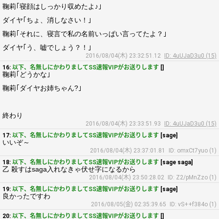
鞠莉｢寝顔はしっかり収めたよ♪｣
ダイヤ｢ちょ、消しなさい！｣
鞠莉｢それに、寝言で私の名前いっぱい言ってたよ？｣
ダイヤ｢う、嘘でしょう？！｣
2016/08/04(木) 23:32:51.12
ID: 4uUJaD3u0 (15)
16:
以下、名無しにかわりましてSS速報VIPがお送りします
[]
鞠莉｢どうかな｣
鞠莉｢ダイヤお姉ちゃん?｣
終わり
2016/08/04(木) 23:33:51.93
ID: 4uUJaD3u0 (15)
17:
以下、名無しにかわりましてSS速報VIPがお送りします
[sage]
いいぞ～
2016/08/04(木) 23:37:01.81
ID: omxCt7yuo (1)
18:
以下、名無しにかわりましてSS速報VIPがお送りします
[sage saga]
乙 殺すはsaga入れなきゃ伏せ字になるから
2016/08/04(木) 23:50:28.02
ID: Z2/pMnZzo (1)
19:
以下、名無しにかわりましてSS速報VIPがお送りします
[sage]
良かったですわ
2016/08/05(金) 02:35:39.65
ID: vS++f384o (1)
20:
以下、名無しにかわりましてSS速報VIPがお送りします
[]