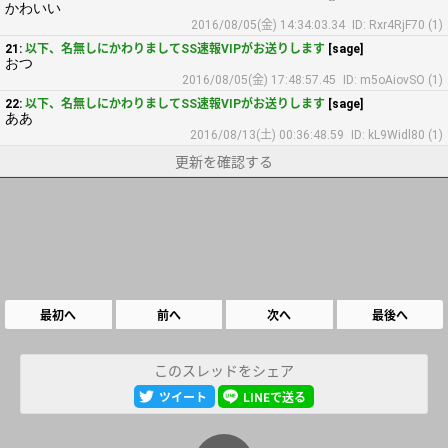
かわいい
2016/08/05(金) 14:34:03.34
ID: Rxr4RjF70 (1)
21:
以下、名無しにかわりましてSS速報VIPがお送りします
[sage]
おつ
2016/08/05(金) 17:48:57.45
ID: m5oAiovSO (1)
22:
以下、名無しにかわりましてSS速報VIPがお送りします
[sage]
ああ
2016/08/13(土) 00:36:48.59
ID: kL9Widl80 (1)
更新を確認する
最初へ
前へ
次へ
最後へ
このスレッドをシェア
ツイート
LINEで送る