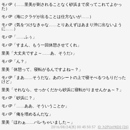
モバP（……里美が刺されることなく砂浜まで戻ってこれてよかっ
た）
モバP（海にクラゲが出ることは仕方ないが……）
モバP（気をつけなきゃな……とりあえずはあまり沖に出ないよう
に……）
モバP「……ふぅ」
モバP「すまん、もう一回休憩させてくれ」
里美「大丈夫ですよ～……あ、そうだ♪」
モバP「ん？」
里美「休憩って、寝転がるんですよね～？」
モバP「まあ……そうだな。あのシートの上で寝そべるつもりだった
けど」
里美「それなら、せっかくだから砂浜に寝転がりませんかぁ～？」
モバP「砂浜に？」
モバP「……ああ、そういうことか」
モバP「俺を埋めるんだな」
里美「ほわぁ……バレちゃいました～」
2016/08/24(水) 00:45:50.57
ID: h2PUxYKD0 (26)