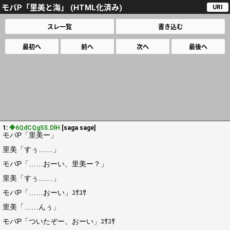
モバP「里美と海」 (HTML化済み)
URI
スレ一覧
書き込む
最初へ
前へ
次へ
最後へ
1:
◆6QdCQg5S.DlH
[saga sage]
モバP「里美ー」
里美「すぅ……」
モバP「……おーい、里美ー？」
里美「すぅ……」
モバP「……おーい」ﾕｻﾕｻ
里美「……んぅ」
モバP「ついたぞー、おーい」ﾕｻﾕｻ