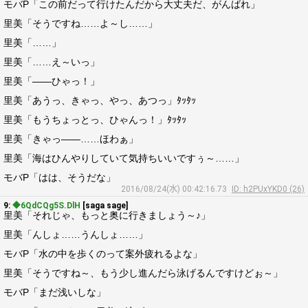
モバP「この前だって行けたんだから大丈夫だ、がんばれ」
里美「そうですね……よ～し……」
里美「……」
里美「……え～いっ」
里美「――ひゃっ！」
里美「あうっ、きゃっ、やっ、あつっ」ﾀｯﾀｯ
里美「もうちょっとっ、ひゃんっ！」ﾀｯﾀｯ
里美「きゃっ――……ほわぁ」
里美「海はひんやりしていて気持ちいいですぅ～……」
モバP「はは、そうだな」
2016/08/24(水) 00:42:16.73
ID: h2PUxYKD0 (26)
9:
◆6QdCQg5S.DlH
[saga sage]
里美「それじゃ、もっと奥に行きましょう～♪」
里美「んしょ……うんしょ……」
モバP「水の中を歩くのって案外疲れるよな」
里美「そうですね～、もう少し進んだら泳げるんですけどぉ～」
モバP「まだ浅いしな」