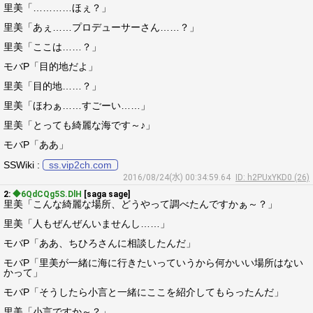
里美「…………ほぇ？」
里美「あぇ……プロデューサーさん……？」
里美「ここは……？」
モバP「目的地だよ」
里美「目的地……？」
里美「ほわぁ……すごーい……」
里美「とっても綺麗な海です～♪」
モバP「ああ」
SSWiki :
ss.vip2ch.com
2016/08/24(水) 00:34:59.64
ID: h2PUxYKD0 (26)
2:
◆6QdCQg5S.DlH
[saga sage]
里美「こんな綺麗な場所、どうやって調べたんですかぁ～？」
里美「人もぜんぜんいませんし……」
モバP「ああ、ちひろさんに相談したんだ」
モバP「里美が一緒に海に行きたいっていうから何かいい場所はない
かって」
モバP「そうしたら小言と一緒にここを紹介してもらったんだ」
里美「小言ですか～？」