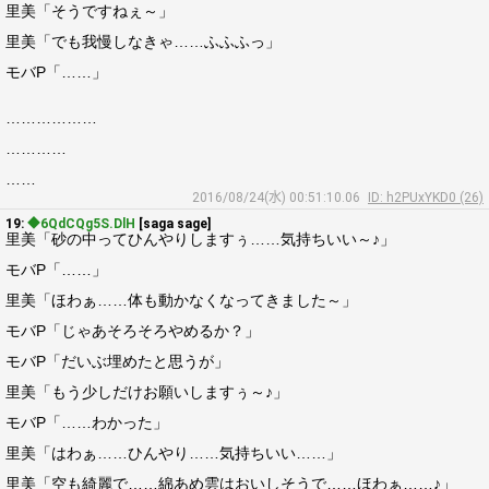
里美「そうですねぇ～」
里美「でも我慢しなきゃ……ふふふっ」
モバP「……」
………………
…………
……
2016/08/24(水) 00:51:10.06
ID: h2PUxYKD0 (26)
19:
◆6QdCQg5S.DlH
[saga sage]
里美「砂の中ってひんやりしますぅ……気持ちいい～♪」
モバP「……」
里美「ほわぁ……体も動かなくなってきました～」
モバP「じゃあそろそろやめるか？」
モバP「だいぶ埋めたと思うが」
里美「もう少しだけお願いしますぅ～♪」
モバP「……わかった」
里美「はわぁ……ひんやり……気持ちいい……」
里美「空も綺麗で……綿あめ雲はおいしそうで……ほわぁ……♪」