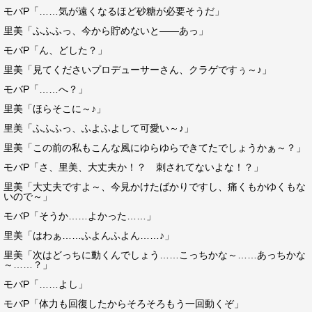
モバP「……気が遠くなるほど砂糖が必要そうだ」
里美「ふふふっ、今から貯めないと――あっ」
モバP「ん、どした？」
里美「見てくださいプロデューサーさん、クラゲですぅ～♪」
モバP「……へ？」
里美「ほらそこに～♪」
里美「ふふふっ、ふよふよして可愛い～♪」
里美「この前の私もこんな風にゆらゆらできてたでしょうかぁ～？」
モバP「さ、里美、大丈夫か！？ 刺されてないよな！？」
里美「大丈夫ですよ～、今見かけたばかりですし、痛くもかゆくもな
いので～」
モバP「そうか……よかった……」
里美「はわぁ……ふよんふよん……♪」
里美「次はどっちに動くんでしょう……こっちかな～……あっちかな
～……？」
モバP「……よし」
モバP「体力も回復したからそろそろもう一回動くぞ」