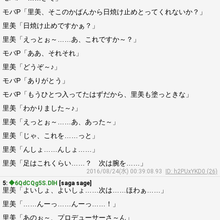
モバP「里美、そこのかばんから日焼け止めとってくれないか？」
里美「日焼け止めですかぁ？」
里美「えっとぉ～……あ、これですか～？」
モバP「ああ、それそれ」
里美「どうぞ～♪」
モバP「ありがとう」
モバP「もうひとつ入ってたはずだから、里美も塗っときな」
里美「わかりました～♪」
里美「えっとぉ～……あ、あった～」
里美「じゃ、これを……っと」
里美「んしょ……んしょ……」
里美「足はこれくらい……？ 次は腕を……」
2016/08/24(水) 00:39:08.93
ID: h2PUxYKD0 (26)
5:
◆6QdCQg5S.DlH
[saga sage]
里美「よいしょ、よいしょ……次は……ほわぁ……」
里美「……んーっ……んーっ……！」
里美「あのぉ～、プロデューサーさ～ん」