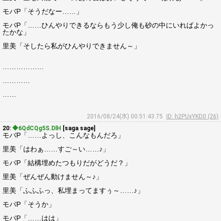
モバP「そうだなー……」
モバP「……ひんやりできるならもう少し俺も砂の中にいればよかっ
たかな」
里美「そしたら私がひんやりできません～」
………………
…………
……
2016/08/24(水) 00:51:43.75
ID: h2PUxYKD0 (26)
20:
◆6QdCQg5S.DlH
[saga sage]
モバP「……よっし、こんなもんだろ」
里美「はわぁ……すご～い……♪」
モバP「結構埋めたつもりだがどうだ？」
里美「ぜんぜん動けません～♪」
里美「ふふふっ、私埋まってますぅ～……♪」
モバP「そうか」
モバP「……はは」