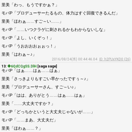
里美「わっ、もうですかぁ？」
モバP「プロデューサーたるもの、体力はすぐ回復できるんだ」
里美「ほわぁ……すご～い……」
モバP「……いつクラゲに刺されるかもわからないしな」
モバP「よし、いくぞっ！」
モバP「うおおおおぉぉっ！」
里美「はわぁ～♪」
2016/08/24(水) 00:44:46.04
ID: h2PUxYKD0 (26)
13:
◆6QdCQg5S.DlH
[saga sage]
モバP「はぁ……はぁ……はぁ」
里美「さっきよりもすごい早かったですぅ～♪」
里美「プロデューサーさん、すご～い♪」
モバP「はは、ありがとう……はぁ……はぁ」
里美「……大丈夫ですか？」
モバP「どっちかというと大丈夫じゃないが……」
モバP「……まあ、大丈夫だ」
里美「ほわぁ……？」