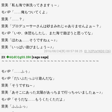
里美「私も海で体洗ってきますぅ～」
モバP「……俺もついてくよ」
里美「……？」
里美「プロデューサーさんは砂まみれじゃありませんよぉ～？」
モバP「いや、休憩もしたし、また海で遊ぼうと思ってな」
里美「ほわぁ……そうですねぇ～♪」
里美「いっぱい遊びましょう～♪」
2016/08/24(水) 00:57:08.25
ID: h2PUxYKD0 (26)
23:
◆6QdCQg5S.DlH
[saga sage]
～～～～～～～～～～～～～～～～～～～～～～～～～～～～
モバP「……ふぅ」
モバP「だいぶたっぷり遊んだな」
里美「そうですね～」
里美「あそこにあった太陽があっちまで行っちゃいましたぁ～♪」
モバP「そうだな……もうくたくただよ」
里美「ふふふっ」