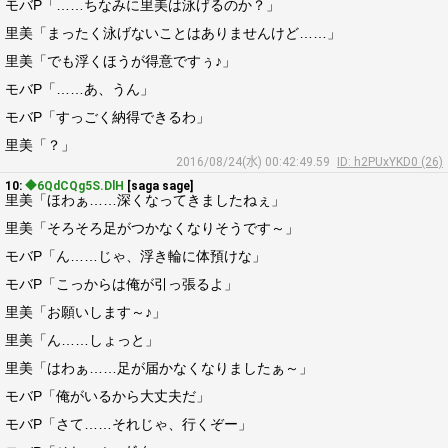
モバP「……ちなみに里美は泳げるのか？」
里美「まったく泳げないことはありませんけど……」
里美「でも浮くほうが得意ですぅ♪」
モバP「……あ、うん」
モバP「すっごく納得できるわ」
里美「？」
2016/08/24(水) 00:42:49.59
ID: h2PUxYKD0 (26)
10:
◆6QdCQg5S.DlH
[saga sage]
里美「ほわぁ……深くなってきましたねぇ」
里美「そろそろ足がつかなくなりそうです～」
モバP「ん……じゃ、浮き輪に体預けな」
モバP「こっからは俺が引っ張るよ」
里美「お願いします～♪」
里美「ん……しょっと」
里美「はわぁ……足が届かなくなりましたぁ～」
モバP「俺がいるから大丈夫だ」
モバP「さて……それじゃ、行くぞー」