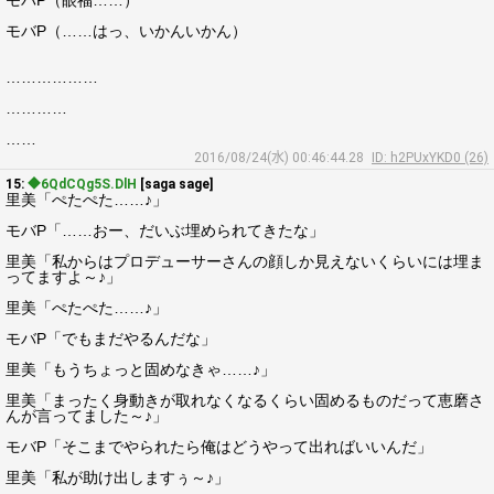
モバP（眼福……）
モバP（……はっ、いかんいかん）
………………
…………
……
2016/08/24(水) 00:46:44.28
ID: h2PUxYKD0 (26)
15:
◆6QdCQg5S.DlH
[saga sage]
里美「ぺたぺた……♪」
モバP「……おー、だいぶ埋められてきたな」
里美「私からはプロデューサーさんの顔しか見えないくらいには埋ま
ってますよ～♪」
里美「ぺたぺた……♪」
モバP「でもまだやるんだな」
里美「もうちょっと固めなきゃ……♪」
里美「まったく身動きが取れなくなるくらい固めるものだって恵磨さ
んが言ってました～♪」
モバP「そこまでやられたら俺はどうやって出ればいいんだ」
里美「私が助け出しますぅ～♪」