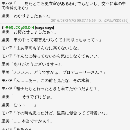
モバP「……見たところ更衣室があるわけでもないし、交互に車の中
で着替えるか」
里美「わかりましたぁ～♪」
2016/08/24(水) 00:37:16.69
ID: h2PUxYKD0 (26)
3:
◆6QdCQg5S.DlH
[saga sage]
里美「お待たせしましたぁ～」
里美「車の中って着替えづらくて手間取っちゃって～」
モバP「まあ車高もそんなに高くないしな」
モバP「そんなに待ってないから気にしなくてもいい」
里美「ありがとうございます～♪」
里美「ふふふっ、どうですかぁ、プロデューサーさん？」
モバP「ん……あー、この前も見たな、その水着」
モバP「裕子たちと行ったときも着てたやつだよな？」
里美「……そうですけどぉ」
里美「むぅ～……」
モバP「その時も思ったけど、里美に似合ってて可愛いな」
里美「……本当ですかぁ？」
モバP「もちろん」