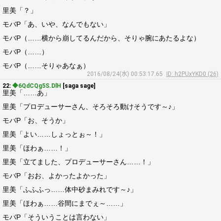
里美「？」
モバP「あ、いや、なんでもない」
モバP（……横から崩してるんだから、そりゃ腕にあたるよな）
モバP（……）
モバP（……そりゃあなぁ）
2016/08/24(水) 00:53:17.65
ID: h2PUxYKD0 (26)
22:
◆6QdCQg5S.DlH
[saga sage]
里美「……あ」
里美「プロデューサーさん、そろそろ動けそうです～♪」
モバP「お、そうか」
里美「よい……しょっとぉ～！」
里美「ほわぁ……！」
里美「立てました、プロデューサーさん……！」
モバP「おお、よかったよかった」
里美「ふふふっ……体中砂まみれです～♪」
里美「ほわぁ……谷間にまでぇ～……」
モバP「そういうことは言わない」