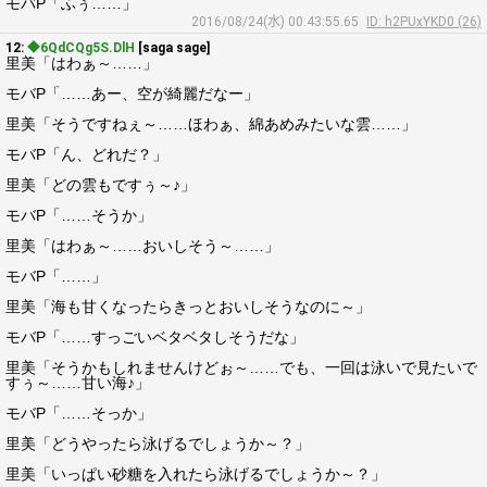
モバP「ふぅ……」
2016/08/24(水) 00:43:55.65
ID: h2PUxYKD0 (26)
12:
◆6QdCQg5S.DlH
[saga sage]
里美「はわぁ～……」
モバP「……あー、空が綺麗だなー」
里美「そうですねぇ～……ほわぁ、綿あめみたいな雲……」
モバP「ん、どれだ？」
里美「どの雲もですぅ～♪」
モバP「……そうか」
里美「はわぁ～……おいしそう～……」
モバP「……」
里美「海も甘くなったらきっとおいしそうなのに～」
モバP「……すっごいベタベタしそうだな」
里美「そうかもしれませんけどぉ～……でも、一回は泳いで見たいで
すぅ～……甘い海♪」
モバP「……そっか」
里美「どうやったら泳げるでしょうか～？」
里美「いっぱい砂糖を入れたら泳げるでしょうか～？」