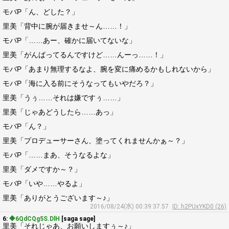
モバP「ん、どした？」
里美「背中に腕が届きませ～ん……！」
モバP「……あー、確かに届いてないな」
里美「がんばってるんですけど……んーっ……！」
モバP「あまり無理するなよ、腕を変に痛めるかもしれないから」
モバP「海に入る前にそうなってもいやだろ？」
里美「うぅ……それは嫌ですぅ……」
里美「じゃあどうしたら……あっ」
モバP「ん？」
里美「プロデューサーさん、塗ってくれませんかぁ～？」
モバP「……まあ、そうなるよな」
里美「ダメですか～？」
モバP「いや……やるよ」
里美「ありがとうございます～♪」
2016/08/24(水) 00:39:37.57
ID: h2PUxYKD0 (26)
6:
◆6QdCQg5S.DlH
[saga sage]
里美「それじゃあ、お願いしますぅ～♪」