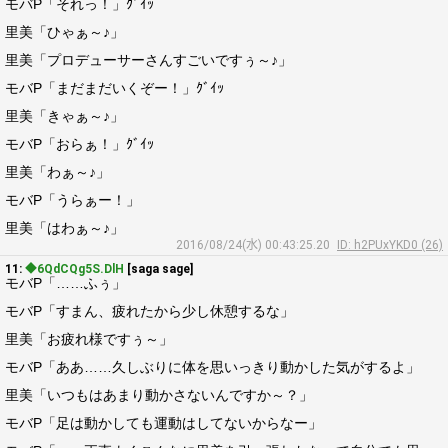
モバP「それっ！」ｸﾞｲｯ
里美「ひゃぁ～♪」
里美「プロデューサーさんすごいですぅ～♪」
モバP「まだまだいくぞー！」ｸﾞｲｯ
里美「きゃぁ～♪」
モバP「おらぁ！」ｸﾞｲｯ
里美「わぁ～♪」
モバP「うらぁー！」
里美「はわぁ～♪」
2016/08/24(水) 00:43:25.20
ID: h2PUxYKD0 (26)
11:
◆6QdCQg5S.DlH
[saga sage]
モバP「……ふぅ」
モバP「すまん、疲れたから少し休憩するな」
里美「お疲れ様ですぅ～」
モバP「ああ……久しぶりに体を思いっきり動かした気がするよ」
里美「いつもはあまり動かさないんですか～？」
モバP「足は動かしても運動はしてないからなー」