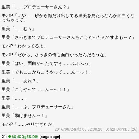
里美「……プロデューサーさん？」
モバP「いや……砂から顔だけ出してる里美を見たらなんか面白くな
っちゃって」
里美「……むぅ」
里美「さっきまでプロデューサーさんもこうだったんですよぉ～？」
モバP「わかってるよ」
モバP「だから、さっきの俺も面白かったんだろうな」
里美「はい、面白かったですぅ……ふふふっ」
里美「でもここからこうやって……んーっ！」
里美「……あれ？」
里美「こうやって……んーっ！！」
里美「……」
里美「……ぷ、プロデューサーさん」
里美「動けません～！」
モバP「……やりすぎたか」
2016/08/24(水) 00:52:30.20
ID: h2PUxYKD0 (26)
21:
◆6QdCQg5S.DlH
[saga sage]