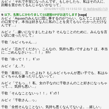
ルビィ「それで不安になったんです。もしかしたら、私はその人に、
距離を置かれてるんじゃないかなって」
2016/09/11(日) 19:13:52.53
ID: NcFdcyUlO (12)
9:
以下、名無しにかわりましてSS速報VIPがお送りします
[saga]
ルビィ「Aquasのみんなに隠し事するのがつらい、なんてことはただ
の口実です。本当は好きな人に私のことを見てもらいたかっただけな
んです...」
ルビィ「...嫌いになりましたよね？ そんなことのために、みんなを言
い訳に使ったりして」
千歌「ルビィちゃん...」
ルビィ「忘れてください、こんなの、気持ち悪いですよね？ ほ、本当
に...ごめんなさいっ...！！」 ﾀﾀｯ
千歌「待って！！」 ｷﾞｭｯ
ルビィ「え...?」
千歌「最初に、言ったよね？ もしルビィちゃんが悪い子でも、私はル
ビィちゃんを嫌ったりしないって」
ルビィ「でもっ...！ 私、女の子なのに千歌さんのこと好きになっちゃ
って...。気持ち悪い...」
千歌「そんなことないっ！！」 ｷﾞｭｳ！
ルビィ「千歌さん...っ」
千歌「全然そんなことない。気持ち悪くなんてないよ。...嬉しい」