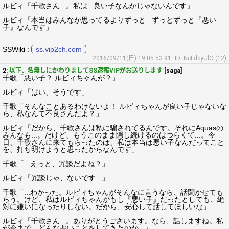
ルビィ「千歌さん...。私は...良い子なんかじゃないんです」
ルビィ「本当はみんなが思ってるよりずっと...ずっとずっと『悪い
子』なんです」
SSWiki :
ss.vip2ch.com
2016/09/11(日) 19:05:53.91
ID: NcFdcyUlO (12)
2:
以下、名無しにかわりましてSS速報VIPがお送りします
[saga]
千歌「悪い子？ ルビィちゃんが？」
ルビィ「はい、そうです」
千歌「そんなことあるわけないよ！ ルビィちゃんが良い子じゃないな
ら、私なんて不良さんだよ？」
ルビィ「だから、千歌さんは私に騙されてるんです。それにAquasの
みんなも...。だけど、もうこのまま隠し続けるのはつらくて...。今
日、千歌さんに来てもらったのは、私は本当は悪い子なんだってこと
を、打ち明けようと思ったからなんです」
千歌「...えっと、冗談だよね？」
ルビィ「冗談じゃ、ないです...」
千歌「...わかった。ルビィちゃんがそんなに言うなら、話聞かせても
らう。けど、私はルビィちゃんがもし『悪い子』だったとしても、絶
対に嫌いになったりしない。だから、安心して話してほしいな」
ルビィ「千歌さん...。ありがとうございます。なら、話しますね。私
が今まで、どんな悪いことをしてきたのか...」