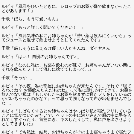
ルビィ「風邪をひいたときに、シロップのお薬が嫌で飲まなかったこ
とがあります！」
千歌「ほら、もう可愛いもん」
ルビィ「もっと詳しく聞いてください！！」
ルビィ「風邪気味の私にお姉ちゃんが『苦い薬は飲みにくいから』っ
てジュースと混ぜて飲ませようとしてくれたんです」
千歌「厳しそうに見えるけ優しい人だもんね、ダイヤさん」
ルビィ「はい！ 自慢のお姉ちゃんです♪ 」
ルビィ「なのに私は、お薬を飲むのが嫌で、お姉ちゃんがいない間に
それを飲んだフリして流しに捨ててしまって...」
千歌「そっか...」
ルビィ「その夜、私の部屋にお姉ちゃんが来たんです。それで『寝て
るわよね？ お薬飲んだんだものね』って私に話しかけてきて。お薬を
飲んでない私は『もしかしたらお薬を飲まずに寝たフリをしているの
がバレちゃったのかな？』って思って強くなって声が出せませんでし
た...」
ルビィ「しばらくするとお姉ちゃんはやっぱり私が寝たフリしている
ことに気がついたみたいで、ベットの中に潜り込んで服の中に手を入
れてくすぐったり、首筋にき、キスしたりして、私に声を出させよう
としてきました」
ルビィ「でも私は、結局、お姉ちゃんがそのまま寝ちゃうまで寝たフ