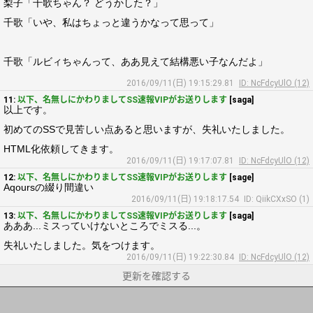
梨子「千歌ちゃん？ どうかした？」
千歌「いや、私はちょっと違うかなって思って」
千歌「ルビィちゃんって、ああ見えて結構悪い子なんだよ」
2016/09/11(日) 19:15:29.81
ID: NcFdcyUlO (12)
11:
以下、名無しにかわりましてSS速報VIPがお送りします
[saga]
以上です。
初めてのSSで見苦しい点あると思いますが、失礼いたしました。
HTML化依頼してきます。
2016/09/11(日) 19:17:07.81
ID: NcFdcyUlO (12)
12:
以下、名無しにかわりましてSS速報VIPがお送りします
[sage]
Aqoursの綴り間違い
2016/09/11(日) 19:18:17.54
ID: QiikCXxSO (1)
13:
以下、名無しにかわりましてSS速報VIPがお送りします
[saga]
あああ...ミスっていけないところでミスる...。
失礼いたしました。気をつけます。
2016/09/11(日) 19:22:30.84
ID: NcFdcyUlO (12)
更新を確認する