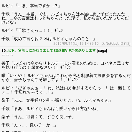
ルビィ「...ほ、本当ですか...？」
千歌「うん、本当。でも、ルビィちゃんは本当に悪い子だったんだ
ね。...今の言葉はもっとちゃんとした形で、私から言いたかったんだ
けどな」
ルビィ「千歌さんっ...！！」ｷﾞｭｯ
千歌「改めて言うね？ 私はルビィちゃんのこと...」
2016/09/11(日) 19:14:39.10
ID: NcFdcyUlO (12)
10:
以下、名無しにかわりましてSS速報VIPがお送りします
[saga]
～～～
善子「ルビィは今からリトルデーモン召喚のために、ヨハネと黒ミサ
を執り行うの！ 諦めなさい！」ｷﾞｭｳｩ
曜「い～や！ ルビィちゃんはこれから私と制服着て撮影会をするんだ
から、善子ちゃんこそ離してよ！」ｷﾞｭｳｩ
ルビィ「ぴぎゃあぁ...！ わ、私は両方参加するからっ...！ は、離して
ぇ...！ 千切れちゃうぅ...！」
梨子「ふふ、文字通りの引っ張りだこ、ね。ルビィちゃん」
千歌「まあ、ルビィちゃんは可愛いから仕方ないね」
梨子「うん。可愛くて、すごく良い子」
千歌「ん～...。良い子、か...」