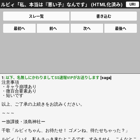
ルビィ「私、本当は『悪い子』なんです」 (HTML化済み)
URI
スレ一覧
書き込む
最初へ
前へ
次へ
最後へ
1:
以下、名無しにかわりましてSS速報VIPがお送りします
[saga]
注意事項
・キャラ崩壊あり
・微百合要素あり
・短いです
以上、ご了承の上続きをお読みください。
～～～
ー放課後・淡島神社ー
千歌「ルビィちゃん、お待たせ！ ゴメンね、待たせちゃった？」
ルビィ「いえ、私もさっき来たところです。すみません、こんなとこ