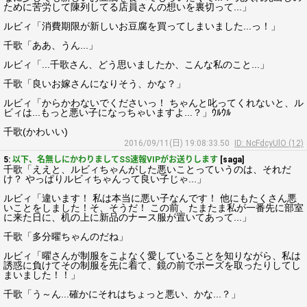
ために苦労して陳列してる店員さんの想いを裏切って...」
ルビィ「消費期限が新しいお豆腐を買ってしまいました...っ！」
千歌「ああ、うん...」
ルビィ「...千歌さん、どう思いましたか、こんな私のこと...」
千歌「良いお嫁さんになりそう、かな？」
ルビィ「からかわないでくださいっ！ ちゃんと叱ってくれないと、ル
ビィは...もっと悪い子になっちゃいますよ...？」ｳﾙｳﾙ
千歌(かわいい)
2016/09/11(日) 19:08:33.50
ID: NcFdcyUlO (12)
5:
以下、名無しにかわりましてSS速報VIPがお送りします
[saga]
千歌「ええと、ルビィちゃんがした悪いことっていうのは、それだ
け？ やっぱりルビィちゃんって良い子じゃ...」
ルビィ「違います！ 私は本当に悪い子なんです！ 他にもたくさん悪
いことをしました！そ、そうだ！ この前、たまたま私が一番先に部室
に来た日に、机の上に新品のナース服が置いてあって...」
千歌「多分曜ちゃんのだね」
ルビィ「曜さんが制服をこよなく愛していることを知りながら、私は
誘惑に負けてその制服を先に着て、鏡の前でポーズを取ったりしてし
まいました！！」
千歌「う～ん...確かにそれはちょっと悪い、かな...？」