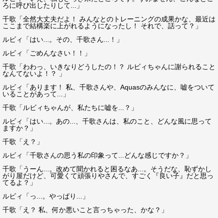
ろに呼び出したりして...」
千歌「全然大丈夫だよ！ みんなとのトレーニングの成果かな、最近は
ここまで結構楽に上がれるようになったし！ それで、話って？」
ルビィ「はい...。その、千歌さん...！」
ルビィ「ごめんなさい！！」
千歌「わわっ、いきなりどうしたの！？ ルビィちゃんに謝られること
なんてないよ！？ 」
ルビィ「あります！ 私、千歌さんや、Aquasのみんなに、嘘をついて
いることがあって...」
千歌「ルビィちゃんが、私たちに嘘を...？」
ルビィ「はい...。あの...、千歌さんは、私のこと、どんな風に思って
ますか？」
千歌「え？」
ルビィ「千歌さんの思う私の印象って...どんな感じですか？」
千歌「うーん...。改めて聞かれると困るなあ...。そうだな、恥ずかし
がり屋だけど、可愛くて頑張りやさんで、すごく『良い子』だと思っ
てるよ？」
ルビィ「っ...。やっぱり...」
千歌「え？ 私、何か悪いこと言っちゃった、かな？」