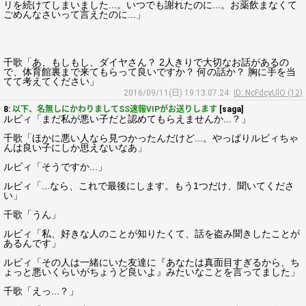
リを続けてしまいました...。いつでも謝れたのに...。お薬飲まなくて
ごめんなさいって言えたのに...」
千歌「あ、もしもし、ダイヤさん？ 2人きりで大切なお話があるの
で、体育館裏まで来てもらって良いですか？ 何の話か？ 胸に手を当
てて考えてください」
2016/09/11(日) 19:13:07.24
ID: NcFdcyUlO (12)
8:
以下、名無しにかわりましてSS速報VIPがお送りします
[saga]
ルビィ「まだ私が悪い子だと認めてもらえませんか...？」
千歌「ほかに悪い人なら見つかったんだけど...。やっぱりルビィちゃ
んは良い子にしか思えないなあ」
ルビィ「そうですか...」
ルビィ「...なら、これで最後にします。もう1つだけ、聞いてくださ
い」
千歌「うん」
ルビィ「私、好きな人のことが知りたくて、話を盗み聞きしたことが
あるんです」
ルビィ「その人は一緒にいた友達に『あなたは真面目すぎるから、ち
ょっと悪いくらいがちょうど良いよ』みたいなことを言ってました」
千歌「えっ...？」