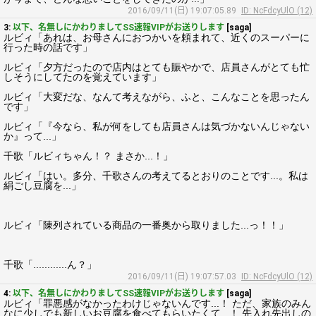
2016/09/11(日) 19:07:05.89
ID: NcFdcyUlO (12)
3:
以下、名無しにかわりましてSS速報VIPがお送りします
[saga]
ルビィ「あれは、お母さんにおつかいを頼まれて、近くのスーパーに
行った時の話です」
ルビィ「夕方だったので店内はとても賑やかで、店員さんがとても忙
しそうにしてたのを覚えています」
ルビィ「大変だな、なんて考えながら、ふと、こんなことを思ったん
です」
ルビィ「『今なら、私が何をしても店員さんは気づかないんじゃない
か』って...」
千歌「ルビィちゃん！？ まさか...！」
ルビィ「はい。多分、千歌さんの考えてるとおりのことです...。私は
絹ごし豆腐を...」
ルビィ「陳列されている商品の一番奥から取りました...っ！！」
千歌「............ん？」
2016/09/11(日) 19:07:57.03
ID: NcFdcyUlO (12)
4:
以下、名無しにかわりましてSS速報VIPがお送りします
[saga]
ルビィ「罪悪感がなかったわけじゃないんです...！ ただ、家族のみん
なに少しでも新しいお豆腐を食べてもらいたくて...！ 先入れ先出しの