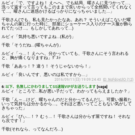
ルビィ「で、ですよね！ えへへ、でも結局、曜さんに見つかって...、
洗って返すって言ってもこのままで良いからって全然聞いてくれなく
て...。曜さんに迷惑かけるばっかりになっちゃいました...」
千歌さん(でも、私も見たかったなあ。あれ？ そういえばこないだ曜
ちゃんの家に行った時に、部屋にショーケース入りのナース服が飾ら
れてたっけ...。もしかしてあれって...)
ルビィ「気持ち悪いですよね...(私が)」
千歌「そうだね...(曜ちゃんが)」
ルビィ「っ...！ えへへ、分かっていても、千歌さんにそう言われる
と、胸が痛くなりますね」ｸﾞｽｯ
千歌「ああっ！？ 違う！ そうじゃないから！」
ルビィ「良いんです、悪いのは私ですから...」
2016/09/11(日) 19:09:24.43
ID: NcFdcyUlO (12)
6:
以下、名無しにかわりましてSS速報VIPがお送りします
[saga]
ルビィ「ところで...私が悪い子だって、わかってもらえましたか？」
千歌「ん～...けど、曜ちゃんのだと分かってるんだし、可愛い服着た
いって気持ちは分かるから...。それほど悪いってこともない気がして
きちゃった」
ルビィ「ぴぃ...！？ むぅ...！ 千歌さんは分からず屋ですね！ それな
ら次です！」
千歌(それなら、ってなんだろ...)