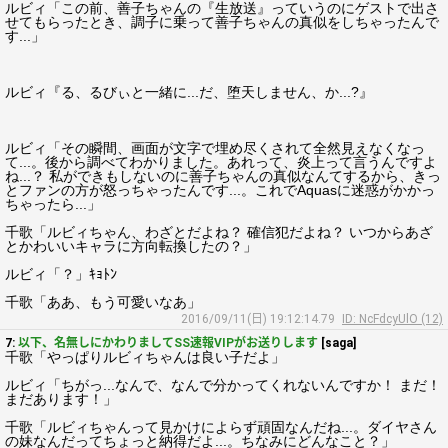
ルビィ「この前、善子ちゃんの『生放送』っていうのにゲストで出さ
せてもらったとき、調子に乗って善子ちゃんの真似をしちゃったんで
す...」
ルビィ『る、るびぃと一緒に...だ、堕天しません、か...?』
ルビィ「その瞬間、画面が文字で埋め尽くされて全然見えなくなっ
て...。後から調べてわかりました。あれって、炎上って言うんですよ
ね...？ 私ができもしないのに善子ちゃんの真似なんてするから、きっ
とファンの方が怒っちゃったんです...。これでAquasに迷惑がかかっ
ちゃったら...」
千歌「ルビィちゃん、わざとだよね？ 確信犯だよね？ いつからあざ
とかわいいキャラに方向転換したの？」
ルビィ「？」ｷｮﾄﾝ
千歌「ああ、もう可愛いなあ」
2016/09/11(日) 19:12:14.79
ID: NcFdcyUlO (12)
7:
以下、名無しにかわりましてSS速報VIPがお送りします
[saga]
千歌「やっぱりルビィちゃんは良い子だよ」
ルビィ「ちがっ...なんで、なんで分かってくれないんですか！ まだ！
まだあります！」
千歌「ルビィちゃんって見かけによらず頑固なんだね...。ダイヤさん
の妹なんだってちょっと納得だよ...。ちなみにどんなこと？」