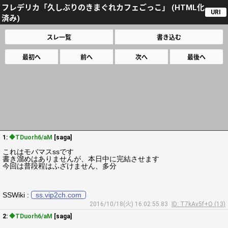
フレデリカ「久しぶりのきまぐれカフェごっこ」 (HTML化
URI
済み)
スレ一覧
書き込む
最初へ
前へ
次へ
最後へ
1:
◆TDuorh6/aM
[saga]
これはモバマスssです
書き溜めはありませんが、本日中に完結させます
今回は普段程はふざけません、多分
SSWiki :
ss.vip2ch.com
2016/10/18(火) 16:02:55.83
ID: T7kAv5f+O (13)
2:
◆TDuorh6/aM
[saga]