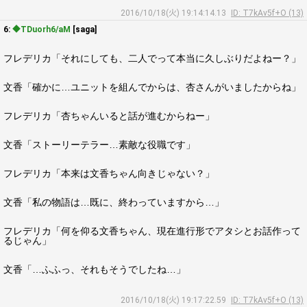
2016/10/18(火) 19:14:14.13
ID: T7kAv5f+O (13)
6:
◆TDuorh6/aM
[saga]
フレデリカ「それにしても、二人でって本当に久しぶりだよねー？」
文香「確かに…ユニットを組んでからは、杏さんがいましたからね」
フレデリカ「杏ちゃんいると話が進むからねー」
文香「ストーリーテラー…素敵な役職です」
フレデリカ「本来は文香ちゃん向きじゃない？」
文香「私の物語は…既に、終わっていますから…」
フレデリカ「何を仰る文香ちゃん、現在進行形でアタシとお話作って
るじゃん」
文香「…ふふっ、それもそうでしたね…」
2016/10/18(火) 19:17:22.59
ID: T7kAv5f+O (13)