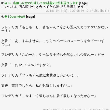
8:
以下、名無しにかわりましてSS速報VIPがお送りします
[sage]
こいつらに四六時中付き合ってたら誰でも故障しそう
2016/10/18(火) 19:23:05.89
ID: aRJl5aSbo (1)
9:
◆TDuorh6/aM
[saga]
フレデリカ「もしもーし、杏ちゃん？今から五人でカラオケいかない
ー？」
文香「…あ、すみません。こちらのページのスイーツを全て一つず
つ…」
フレデリカ「ごめーん、やっぱり手持ち全然ないし今度ねー」ピッ
文香「…おや、いいのですか？」
フレデリカ「フレちゃん最近出費激しいからねー」
文香「書籍でしたら、私がお貸ししますが…」
フレデリカ「…今すごく肇ちゃんに居て欲しくなったかなー」