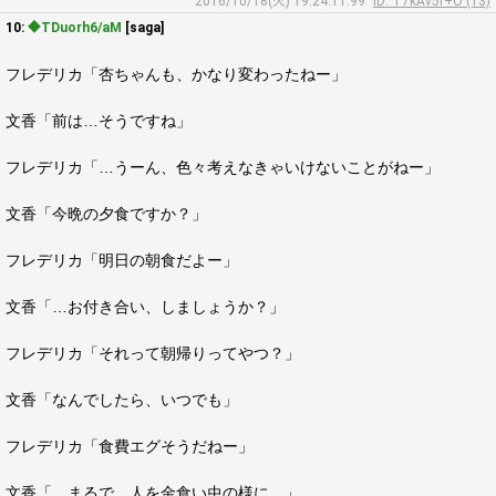
2016/10/18(火) 19:24:11.99
ID: T7kAv5f+O (13)
10:
◆TDuorh6/aM
[saga]
フレデリカ「杏ちゃんも、かなり変わったねー」
文香「前は…そうですね」
フレデリカ「…うーん、色々考えなきゃいけないことがねー」
文香「今晩の夕食ですか？」
フレデリカ「明日の朝食だよー」
文香「…お付き合い、しましょうか？」
フレデリカ「それって朝帰りってやつ？」
文香「なんでしたら、いつでも」
フレデリカ「食費エグそうだねー」
文香「…まるで、人を金食い虫の様に…」