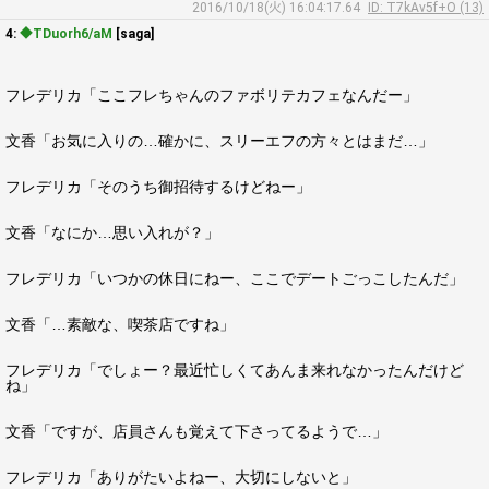
2016/10/18(火) 16:04:17.64
ID: T7kAv5f+O (13)
4:
◆TDuorh6/aM
[saga]
フレデリカ「ここフレちゃんのファボリテカフェなんだー」
文香「お気に入りの…確かに、スリーエフの方々とはまだ…」
フレデリカ「そのうち御招待するけどねー」
文香「なにか…思い入れが？」
フレデリカ「いつかの休日にねー、ここでデートごっこしたんだ」
文香「…素敵な、喫茶店ですね」
フレデリカ「でしょー？最近忙しくてあんま来れなかったんだけど
ね」
文香「ですが、店員さんも覚えて下さってるようで…」
フレデリカ「ありがたいよねー、大切にしないと」