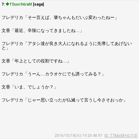
7:
◆TDuorh6/aM
[saga]
フレデリカ「そー言えば、肇ちゃんもだいぶ変わったねー」
文香「最近、辛辣になってきましたね…」
フレデリカ「アタシ達が良き大人になれるように先導してあげない
と」
文香「年上としての役割ですね…」
フレデリカ「うーん…カラオケにでも誘ってみる？」
文香「いま、でしょうか？」
フレデリカ「じゃー思い立ったが仏滅って言うし今さそおっか」
2016/10/18(火) 19:20:48.97
ID: T7kAv5f+O (13)