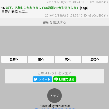
2016/10/18(火) 21:43:24.38
ID: KntCbvlKo (1)
16:
以下、名無しにかわりましてSS速報VIPがお送りします
[sage]
胃袋が異次元に…
2016/10/18(火) 21:53:59.10
ID: e3sCsuEfO (1)
更新を確認する
最初へ
前へ
次へ
最後へ
このスレッドをシェア
ツイート
LINEで送る
トップ
Powered by
VIP Service