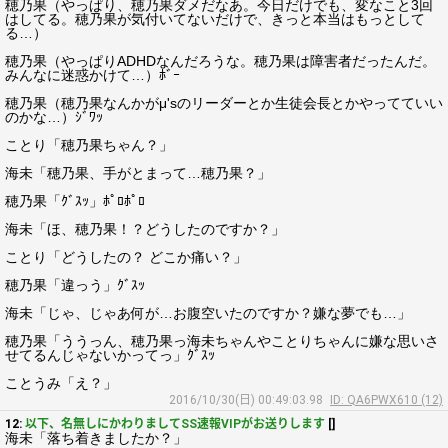
穂乃果（やっぱり、穂乃果ダメだなあ。今日だけでも、変なこと3回
はしてる。穂乃果が気付いてないだけで、きっと本当はもっとして
る…）
穂乃果（やっぱりADHDなんだろうな。穂乃果は障害者だったんだ。
みんなに迷惑かけて…）ﾎﾞｰ
穂乃果（穂乃果なんかがμ'sのリーダーとか生徒会長とかやってていい
のかな…）ｼﾞﾜｯ
ことり「穂乃果ちゃん？」
海未「穂乃果、手がとまって…穂乃果？」
穂乃果「ｸﾞｽｯ」ﾎﾟﾛﾎﾟﾛ
海未「ほ、穂乃果！？どうしたのですか？」
ことり「どうしたの？ どこか痛い？」
穂乃果「違っう」ｸﾞｽｯ
海未「じゃ、じゃあ何が…お腹空いたのですか？嫌な夢でも…」
穂乃果「ううっん、穂乃果っ海未ちゃんやことりちゃんに嫌な思いさ
せてるんじゃないかってっ」ｸﾞｽｯ
ことうみ「え？」
2016/10/30(日) 00:49:03.98
ID: QA6PWX610 (12)
12:
以下、名無しにかわりましてSS速報VIPがお送りします
[]
海未「落ち着きましたか？」