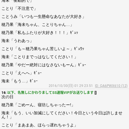
海未「衝動的で」
ことり「不注意で」
ことうみ「いつも一生懸命なあなたが大好き」
穂乃果「海未ちゃん、ことりちゃん…」
穂乃果「私もふたりが大好き！！！」ｷﾞｭｯ
海未「うわあっ」
ことり「も～穂乃果ちゃん苦しいよ～」ｷﾞｭｳｯ
海未「ことりまでっはなしてください！」
穂乃果「やだー絶対にはなさないもーん」ｷﾞｭｰ
ことり「えへへ」ｷﾞｭｰ
海未「もう…」ｷﾞｭｰ
2016/10/30(日) 01:29:23.51
ID: QA6PWX610 (12)
16:
以下、名無しにかわりましてSS速報VIPがお送りします
[]
次の日
穂乃果「ごめーん、寝坊しちゃったー!」
海未「もう、いい加減にしてください！今日という今日は許しませ
ん！」
ことり「まあまあ、ほらっ遅れちゃうよ」