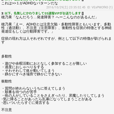
これは>>１がADHDなパターンだな
2016/10/29(土) 23:35:02.45
ID: VExPMOfK0 (1)
3:
以下、名無しにかわりましてSS速報VIPがお送りします
[]
穂乃果「なんだろう…発達障害？ へーこんなのがあるんだ」
穂乃果「えー、ADHDとは注意欠陥・多動性障害ともいいます。多動
性（過活動）、不注意（注意障害）、衝動性を症状の特徴とする神経
発達症もしくは行動障害です。」
症状の現れ方は人それぞれですが、例として以下の特徴が挙げられま
す
多動性
・遊びや余暇活動におとなしく参加することが難しい
・過度におしゃべりをする
・そわそわして体が動いてしまう
・静かにすべき場所で静かにできない
衝動性
・質問が終わらないうちに答えてしまう
・順番を待つのが苦手
・他の人がしていることをさえぎったり、邪魔したりしてしまう
･気に障ることがあったら乱暴になってしまうことがある
･思いついたらすぐに発言する
不注意