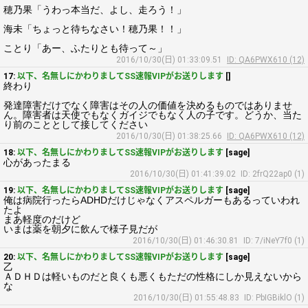
穂乃果「うわっ本当だ、よし、走ろう！」
海未「ちょっと待ちなさい！穂乃果！！」
ことり「あー、ふたりとも待って～」
2016/10/30(日) 01:33:09.51
ID: QA6PWX610 (12)
17:
以下、名無しにかわりましてSS速報VIPがお送りします
[]
終わり
発達障害だけでなく障害はその人の価値を決めるものではありませ
ん。障害者は天使でもなくガイジでもなく人の子です。どうか、当た
り前のこととして接してください
2016/10/30(日) 01:38:25.66
ID: QA6PWX610 (12)
18:
以下、名無しにかわりましてSS速報VIPがお送りします
[sage]
心があったまる
2016/10/30(日) 01:41:39.02
ID: 2frQ22ap0 (1)
19:
以下、名無しにかわりましてSS速報VIPがお送りします
[sage]
俺は病院行ったらADHDだけじゃなくアスペルガーもあるっていわれ
たよ
まあ軽度のだけど
いまは薬を朝夕に飲んで様子見だが
2016/10/30(日) 01:46:30.81
ID: 7/iNeY7f0 (1)
20:
以下、名無しにかわりましてSS速報VIPがお送りします
[sage]
乙
ＡＤＨＤは軽いものだと良くも悪くもただの性格にしか見えないから
な
2016/10/30(日) 01:55:48.83
ID: PbIGBiklO (1)