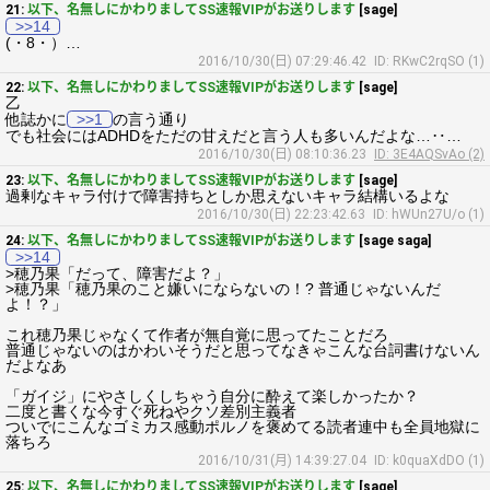
21:
以下、名無しにかわりましてSS速報VIPがお送りします
[sage]
>>14
(・8・）…
2016/10/30(日) 07:29:46.42
ID: RKwC2rqSO (1)
22:
以下、名無しにかわりましてSS速報VIPがお送りします
[sage]
乙
他誌かに
>>1
の言う通り
でも社会にはADHDをただの甘えだと言う人も多いんだよな…‥…
2016/10/30(日) 08:10:36.23
ID: 3E4AQSvAo (2)
23:
以下、名無しにかわりましてSS速報VIPがお送りします
[sage]
過剰なキャラ付けで障害持ちとしか思えないキャラ結構いるよな
2016/10/30(日) 22:23:42.63
ID: hWUn27U/o (1)
24:
以下、名無しにかわりましてSS速報VIPがお送りします
[sage saga]
>>14
>穂乃果「だって、障害だよ？」
>穂乃果「穂乃果のこと嫌いにならないの！? 普通じゃないんだ
よ！？」
これ穂乃果じゃなくて作者が無自覚に思ってたことだろ
普通じゃないのはかわいそうだと思ってなきゃこんな台詞書けないん
だよなあ
「ガイジ」にやさしくしちゃう自分に酔えて楽しかったか？
二度と書くな今すぐ死ねやクソ差別主義者
ついでにこんなゴミカス感動ポルノを褒めてる読者連中も全員地獄に
落ちろ
2016/10/31(月) 14:39:27.04
ID: k0quaXdDO (1)
25:
以下、名無しにかわりましてSS速報VIPがお送りします
[sage]