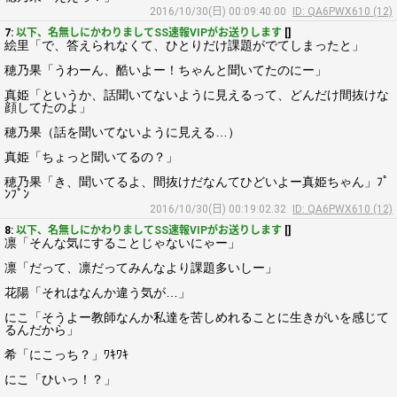
2016/10/30(日) 00:09:40.00
ID: QA6PWX610 (12)
7:
以下、名無しにかわりましてSS速報VIPがお送りします
[]
絵里「で、答えられなくて、ひとりだけ課題がでてしまったと」
穂乃果「うわーん、酷いよー！ちゃんと聞いてたのにー」
真姫「というか、話聞いてないように見えるって、どんだけ間抜けな
顔してたのよ」
穂乃果（話を聞いてないように見える…）
真姫「ちょっと聞いてるの？」
穂乃果「き、聞いてるよ、間抜けだなんてひどいよー真姫ちゃん」ﾌﾟ
ﾝﾌﾟﾝ
2016/10/30(日) 00:19:02.32
ID: QA6PWX610 (12)
8:
以下、名無しにかわりましてSS速報VIPがお送りします
[]
凛「そんな気にすることじゃないにゃー」
凛「だって、凛だってみんなより課題多いしー」
花陽「それはなんか違う気が…」
にこ「そうよー教師なんか私達を苦しめれることに生きがいを感じて
るんだから」
希「にこっち？」ﾜｷﾜｷ
にこ「ひいっ！？」