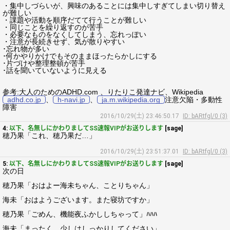
・集中しづらいが、興味のあることには集中しすぎてしまい切り替え
が難しい
・課題や活動を順序だてて行うことが難しい
・同じことを繰り返すのが苦手
・必要なものをなくしてしまう、忘れっぽい
・注意が長続きせず、気が散りやすい
･忘れ物が多い
･何かやりかけでもそのままほったらかしにする
･片づけや整理整頓が苦手
･話を聞いていないように見える
参考:大人のためのADHD.com 、りたりこ発達ナビ、Wikipedia
adhd.co.jp
、
h-navi.jp
、
ja.m.wikipedia.org
注意欠陥・多動性
障害
2016/10/29(土) 23:46:50.17
ID: bARtfgl/0 (3)
4:
以下、名無しにかわりましてSS速報VIPがお送りします
[sage]
穂乃果「これ、穂乃果だ…」
2016/10/29(土) 23:51:37.01
ID: bARtfgl/0 (3)
5:
以下、名無しにかわりましてSS速報VIPがお送りします
[sage]
次の日
穂乃果「おはよー海未ちゃん、ことりちゃん」
海未「おはようございます。また寝坊ですか」
穂乃果「ごめん、機能夜ふかししちゃって」ﾊﾊﾊ
海未「まったく、少しはしっかりしてください」