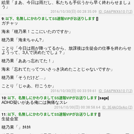
絵里「まあ、今日は雨だし、私たちも手伝うから早く終わらせましょ
う」
2016/10/30(日) 00:28:35.09
ID: QA6PWX610 (12)
9:
以下、名無しにかわりましてSS速報VIPがお送りします
[]
ガチャッ
海未「穂乃果！ここにいたのですか」
穂乃果「海未ちゃん?」
ことり「今日は雨が降ってるから、放課後は生徒会の仕事を終わらせ
ようって、3人で決めたでしょ？」
穂乃果「ああっ忘れてた！」
海未「忘れてたってついさっき決めたことじゃないですか」
穂乃果「そうだけど…」
ことり「じゃあ、行こうか」
2016/10/30(日) 00:33:59.61
ID: QA6PWX610 (12)
10:
以下、名無しにかわりましてSS速報VIPがお送りします
[sage]
ADHD疑いがある俺には胸痛なスレ
2016/10/30(日) 00:38:58.64
ID: 3E4AQSvAo (2)
11:
以下、名無しにかわりましてSS速報VIPがお送りします
[]
生徒会室
穂乃果「」ｶｷｶｷ