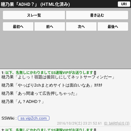
穂乃果「ADHD？」 (HTML化済み)
URI
スレ一覧
書き込む
最初へ
前へ
次へ
最後へ
1:
以下、名無しにかわりましてSS速報VIPがお送りします
[]
穂乃果「よしっ！宿題は後回しにしてネットサーフィンだー」
穂乃果「やっぱり2chまとめサイトは面白いなあ」ｶﾁｶﾁ
穂乃果「あっ間違って広告押しちゃった」
穂乃果「ん？ADHD？」
SSWiki :
ss.vip2ch.com
2016/10/29(土) 23:21:52.61
ID: bARtfgl/0 (3)
2:
以下、名無しにかわりましてSS速報VIPがお送りします
[]