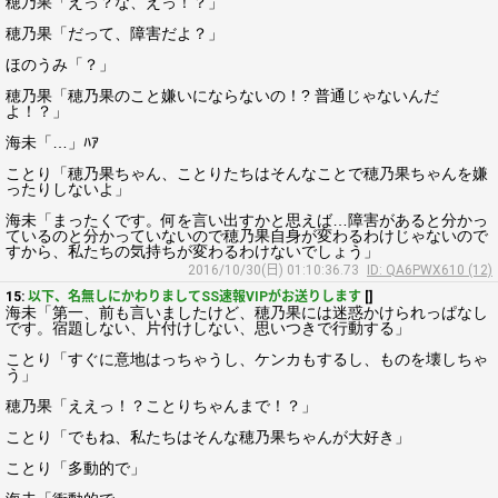
穂乃果「えっ？な、えっ！？」
穂乃果「だって、障害だよ？」
ほのうみ「？」
穂乃果「穂乃果のこと嫌いにならないの！? 普通じゃないんだ
よ！？」
海未「…」ﾊｱ
ことり「穂乃果ちゃん、ことりたちはそんなことで穂乃果ちゃんを嫌
ったりしないよ」
海未「まったくです。何を言い出すかと思えば…障害があると分かっ
ているのと分かっていないので穂乃果自身が変わるわけじゃないので
すから、私たちの気持ちが変わるわけないでしょう」
2016/10/30(日) 01:10:36.73
ID: QA6PWX610 (12)
15:
以下、名無しにかわりましてSS速報VIPがお送りします
[]
海未「第一、前も言いましたけど、穂乃果には迷惑かけられっぱなし
です。宿題しない、片付けしない、思いつきで行動する」
ことり「すぐに意地はっちゃうし、ケンカもするし、ものを壊しちゃ
う」
穂乃果「ええっ！？ことりちゃんまで！？」
ことり「でもね、私たちはそんな穂乃果ちゃんが大好き」
ことり「多動的で」