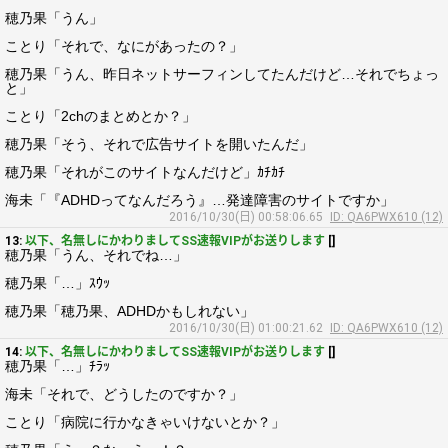
穂乃果「うん」
ことり「それで、なにがあったの？」
穂乃果「うん、昨日ネットサーフィンしてたんだけど…それでちょっ
と」
ことり「2chのまとめとか？」
穂乃果「そう、それで広告サイトを開いたんだ」
穂乃果「それがこのサイトなんだけど」ｶﾁｶﾁ
海未「『ADHDってなんだろう』…発達障害のサイトですか」
2016/10/30(日) 00:58:06.65
ID: QA6PWX610 (12)
13:
以下、名無しにかわりましてSS速報VIPがお送りします
[]
穂乃果「うん、それでね…」
穂乃果「…」ｽｳｯ
穂乃果「穂乃果、ADHDかもしれない」
2016/10/30(日) 01:00:21.62
ID: QA6PWX610 (12)
14:
以下、名無しにかわりましてSS速報VIPがお送りします
[]
穂乃果「…」ﾁﾗｯ
海未「それで、どうしたのですか？」
ことり「病院に行かなきゃいけないとか？」