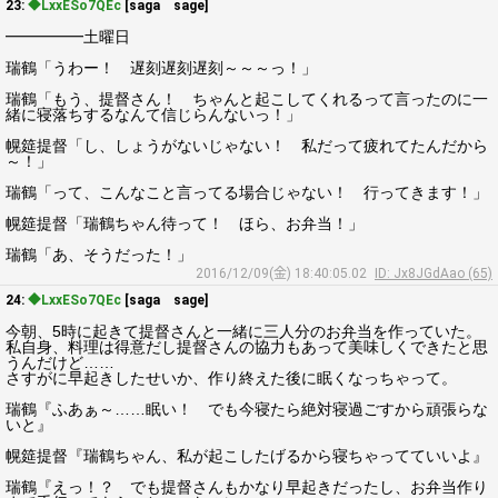
23:
◆LxxESo7QEc
[saga sage]
━━━━━土曜日
瑞鶴「うわー！ 遅刻遅刻遅刻～～～っ！」
瑞鶴「もう、提督さん！ ちゃんと起こしてくれるって言ったのに一
緒に寝落ちするなんて信じらんないっ！」
幌筵提督「し、しょうがないじゃない！ 私だって疲れてたんだから
～！」
瑞鶴「って、こんなこと言ってる場合じゃない！ 行ってきます！」
幌筵提督「瑞鶴ちゃん待って！ ほら、お弁当！」
瑞鶴「あ、そうだった！」
2016/12/09(金) 18:40:05.02
ID: Jx8JGdAao (65)
24:
◆LxxESo7QEc
[saga sage]
今朝、5時に起きて提督さんと一緒に三人分のお弁当を作っていた。
私自身、料理は得意だし提督さんの協力もあって美味しくできたと思
うんだけど……
さすがに早起きしたせいか、作り終えた後に眠くなっちゃって。
瑞鶴『ふあぁ～……眠い！ でも今寝たら絶対寝過ごすから頑張らな
いと』
幌筵提督『瑞鶴ちゃん、私が起こしたげるから寝ちゃってていいよ』
瑞鶴『えっ！？ でも提督さんもかなり早起きだったし、お弁当作り