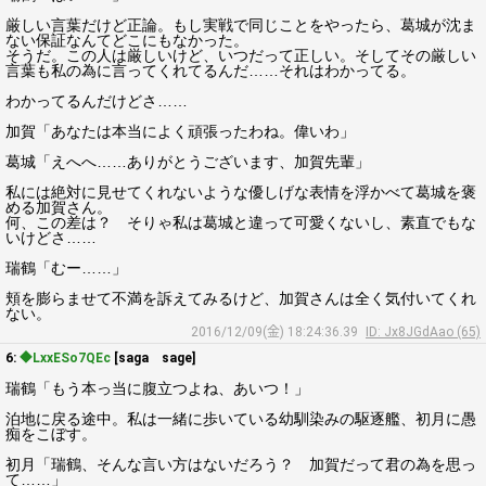
厳しい言葉だけど正論。もし実戦で同じことをやったら、葛城が沈ま
ない保証なんてどこにもなかった。
そうだ。この人は厳しいけど、いつだって正しい。そしてその厳しい
言葉も私の為に言ってくれてるんだ……それはわかってる。
わかってるんだけどさ……
加賀「あなたは本当によく頑張ったわね。偉いわ」
葛城「えへへ……ありがとうございます、加賀先輩」
私には絶対に見せてくれないような優しげな表情を浮かべて葛城を褒
める加賀さん。
何、この差は？ そりゃ私は葛城と違って可愛くないし、素直でもな
いけどさ……
瑞鶴「むー……」
頬を膨らませて不満を訴えてみるけど、加賀さんは全く気付いてくれ
ない。
2016/12/09(金) 18:24:36.39
ID: Jx8JGdAao (65)
6:
◆LxxESo7QEc
[saga sage]
瑞鶴「もう本っ当に腹立つよね、あいつ！」
泊地に戻る途中。私は一緒に歩いている幼馴染みの駆逐艦、初月に愚
痴をこぼす。
初月「瑞鶴、そんな言い方はないだろう？ 加賀だって君の為を思っ
て……」