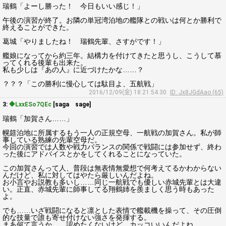
瑞鶴「よーし勝った！ 今日もいい感じ！」
午後の演習が終了。お隣の単冠湾泊地の艦隊との戦いは何とか勝利で
終えることができた。
葛城「やりましたね！ 瑞鶴先輩、さすがです！」
艦娘になってから約三年。結構力を付けてきたと思うし、こうして慕
ってくれる後輩も出来た。
私も少しは『あの人』に近づけたかな……？
？？？「この勝利に慢心しては駄目よ、五航戦」
2016/12/09(金) 18:21:54.30
ID: Jx8JGdAao (65)
3:
◆LxxESo7QEc
[saga sage]
瑞鶴「加賀さん……」
幌筵泊地に所属するもう一人の正規空母、一航戦の加賀さん。私が師
事している熟練の先輩空母だ。
今回の演習では人数や戦力バランスの関係で戦闘には参加せず、終わ
った後にアドバイスとかをしてくれることになっていた。
この加賀さんって人、普段は無表情無愛想で何考えてるかわからない
んだけど、私に対してはやたら厳しいんだよね。
お小言やお説教も多いし……同じ一航戦でも優しい赤城先輩とは大違
い。正直、赤城先輩に師事してる翔鶴姉を羨ましく思う時もあった
よ。
でも……いざ戦闘になると凛とした表情で艦載機を操って、その圧倒
的な技量で誰も寄せ付けない強さを発揮する。
まあ何て言うか……認めたくないけど、カッコいいんだよね……