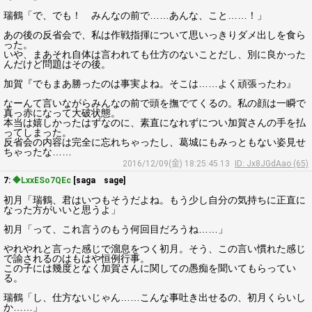
瑞鶴「で、でも！ みんなの前で……あんな、こと……！」
あの後の反省会で、私は作戦指揮について思いっきりダメ出しを食ら
った。
いや、まあそれ自体は言われても仕方のないことだし、別に良かった
んだけど問題はその後。
加賀『でもまあ勝ったのは事実よね。そこは……よく頑張ったわ』
なーんて言いながらみんなの前で頭を撫でてくるの。私の顔は一瞬で
真っ赤になって大破状態。
本当は嬉しかったはずなのに、素直になれずについ加賀さんの手を払
ってしまった。
反省会の内容は完全に忘れちゃったし、葛城にもみっともない姿見せ
ちゃったな……
2016/12/09(金) 18:25:45.13
ID: Jx8JGdAao (65)
7:
◆LxxESo7QEc
[saga sage]
初月「瑞鶴、君はいつもそうだよね。もう少し自分の気持ちに正直に
なった方がいいと思うよ」
初月「って、これ言うのもう何回目だろうね……」
やれやれと言った感じで溜息をつく初月。そう、この言い慣れた感じ
で諭されるのはもはや恒例行事。
この子には幾度となく加賀さんに関しての愚痴を聞いてもらってい
る。
瑞鶴「し、仕方ないじゃん……こんな事吐き出せるの、初月くらいし
か……」