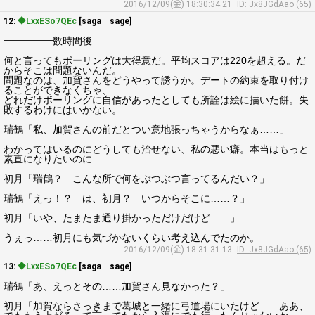
2016/12/09(金) 18:30:34.21
ID: Jx8JGdAao (65)
12:
◆LxxESo7QEc
[saga sage]
━━━━━数時間後
何と言ってもボーリングは大得意だ。平均スコアは220を超える。だ
からそこは問題ないんだ。
問題なのは、加賀さんをどうやって誘うか。デートの約束を取り付け
ることができなくちゃ、
どれだけボーリングに自信があったとしても所詮は絵に描いた餅。失
敗するわけにはいかない。
瑞鶴「私、加賀さんの前だとつい意地張っちゃうからなぁ……」
わかってはいるのにどうしても治せない、私の悪い癖。本当はもっと
素直になりたいのに……
初月「瑞鶴？ こんな所で何をぶつぶつ言ってるんだい？」
瑞鶴「えっ！？ は、初月？ いつからそこに……？」
初月「いや、たまたま通り掛かっただけだけど……」
うぇっ……初月にも気づかないくらい考え込んでたのか。
2016/12/09(金) 18:31:31.13
ID: Jx8JGdAao (65)
13:
◆LxxESo7QEc
[saga sage]
瑞鶴「あ、えっとその……加賀さん見なかった？」
初月「加賀ならさっきまで葛城と一緒に弓道場にいたけど……ああ、