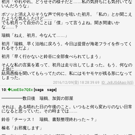
初月「やれやれ。どうせその様子だと……私の気持ちにも気付いてな
いんだろうな」
ボソッと消え入りそうな声で何かを呟いた初月。「私の」とか聞こえ
たような気もしたけど……
でも初月って自分のことは「僕」って言うよね。聞き間違いか
な……？
瑞鶴「ねえ、初月。今なんて……」
初月「瑞鶴、早く泊地に戻ろう。今日は提督が海老フライを作ってく
れるそうだよ」
初月「早く行かないと鈴谷に全部食べられてしまう」
そんな私の言葉を遮って、初月は走り出してしまった。もう、何なの
よ急に……
結局愚痴を聞いてもらってたのに、私にはモヤモヤが残る形になって
しまった。
2016/12/09(金) 18:28:39.69
ID: Jx8JGdAao (65)
10:
◆LxxESo7QEc
[saga sage]
━━━━━数日後 瑞鶴、加賀の部屋
それは、ある晴れた日の午後のこと。いつもと何ら変わりのない日常
になると思っていた。その時までは……
鈴谷「チーッス！ 瑞鶴、書類整理終わった～？」
榛名「お邪魔します」