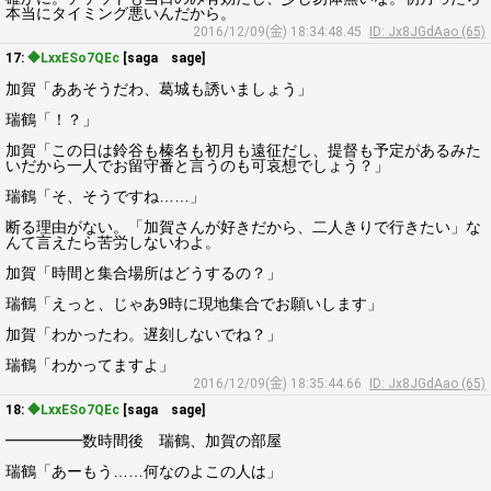
本当にタイミング悪いんだから。
2016/12/09(金) 18:34:48.45
ID: Jx8JGdAao (65)
17:
◆LxxESo7QEc
[saga sage]
加賀「ああそうだわ、葛城も誘いましょう」
瑞鶴「！？」
加賀「この日は鈴谷も榛名も初月も遠征だし、提督も予定があるみた
いだから一人でお留守番と言うのも可哀想でしょう？」
瑞鶴「そ、そうですね……」
断る理由がない。「加賀さんが好きだから、二人きりで行きたい」な
んて言えたら苦労しないわよ。
加賀「時間と集合場所はどうするの？」
瑞鶴「えっと、じゃあ9時に現地集合でお願いします」
加賀「わかったわ。遅刻しないでね？」
瑞鶴「わかってますよ」
2016/12/09(金) 18:35:44.66
ID: Jx8JGdAao (65)
18:
◆LxxESo7QEc
[saga sage]
━━━━━数時間後 瑞鶴、加賀の部屋
瑞鶴「あーもう……何なのよこの人は」