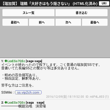
【瑞加賀】 瑞鶴「大好きはもう隠さない」 (HTML化済み)
URI
スレ一覧
書き込む
最初へ
前へ
次へ
最後へ
1:
◆LxxESo7QEc
[sage saga]
イベントが終わったので投下します。ごく普通の瑞加賀SSです。
昔書いてた長編SSとの繋がり等は多分ありません。
・軽めの百合描写あり。
・独自設定、解釈等あり。
苦手な方はご注意を。
SSWiki :
ss.vip2ch.com
2016/12/09(金) 18:19:52.00
ID: n6P4LJtE0 (1)
2:
◆LxxESo7QEc
[saga sage]
━━━━━幌筵泊地 演習場