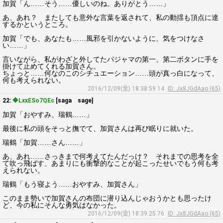
加賀「ん……そう……優しいのね。ありがとう……」
あ、あれ？ またしても意外な言葉を返されて、私の動揺も頂点に達
するかというところ。
加賀「でも、あなたも……風邪を引かないように、気をつけなさ
い……」
言いながら、私がわざと外してたパジャマの第一、第二ボタンに手を
掛けて止めてくれる加賀さん。
ちょっと……何なのこのシチュエーション……頭が真っ白になって、
何も考えられない。
2016/12/09(金) 18:38:59.14
ID: Jx8JGdAao (65)
22:
◆LxxESo7QEc
[saga sage]
加賀「おやすみ、瑞鶴……」
最後に私の頭をそっと撫でて、加賀さんは再び眠りに就いた。
瑞鶴「加賀……さん……」
あ、あれ……さっきまで何考えてたんだっけ？ それまでの思考を全
て吹っ飛ばす、あまりにも衝撃的なことが起こったせいでもう何も考
えられない。
瑞鶴「もう寝よう……おやすみ、加賀さん」
このまま勢いで加賀さんの布団に潜り込んじゃおうかとも思ったけ
ど、今の私にそんな勇気はなかった。
2016/12/09(金) 18:39:25.76
ID: Jx8JGdAao (65)