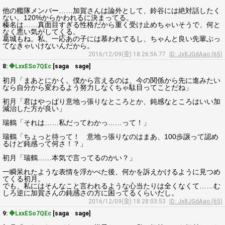
他の艦隊メンバー……加賀さんは論外として、鈴谷には絶対話したく
ない。120%からかわれるに決まってる。
榛名は……真面目すぎる性格だから重く受け止めちゃいそうで、何と
なく悪い気がしてくる。
葛城もね。私、一応あの子には慕われてるし、ちゃんと良い先輩ぶっ
てなきゃいけないんだから。
2016/12/09(金) 18:26:56.77
ID: Jx8JGdAao (65)
8:
◆LxxESo7QEc
[saga sage]
初月「まあとにかく。僕から言えるのは、今の関係から先に進みたい
なら自分から変わるよう努力しなくちゃ駄目ってことだね」
初月「君はやっぱり意地っ張りなところとか、鈍感なところはいい加
減治した方が良い」
瑞鶴「それは……私だってわかっ……って！」
瑞鶴「ちょっと待って！ 意地っ張りなのはまあ、100歩譲って認め
るけど鈍感って何さ！？」
初月「瑞鶴……本気で言ってるのかい？」
一瞬呆れたような表情を浮かべた後、何かを訴えかけるように見つめ
てくる初月。
でも、私にはそんなこと言われるような心当たりは全くなくて……む
しろ逆に加賀さんの鈍感さの方に困ってるくらいだし。
2016/12/09(金) 18:28:03.53
ID: Jx8JGdAao (65)
9:
◆LxxESo7QEc
[saga sage]