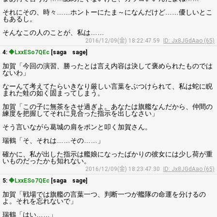
それにその、時々……ホントーにたま～になんだけど……優しいとこ
もあるし。
そんなこの人のことが、私は……
2016/12/09(金) 18:22:47.59
ID: Jx8JGdAao (65)
4:
◆LxxESo7QEc
[saga sage]
加賀「今回の演習、勝ったとは言え内容は決して褒められたものでは
ないわ」
なーんて考えてたらいきなり厳しい言葉をぶつけられて、私は蛇に睨
まれた蛙の如く固まってしまう。
加賀「この子に無茶をさせ過ぎよ。あなたは旗艦なんだから、仲間の
練度を把握してそれに見合った指示を出しなさい」
そう言いながら葛城の肩をポンと叩く加賀さん。
瑞鶴「そ、それは……その……」
確かに、私が出した指示は艦娘になったばかりの彼女には少し荷が重
いものだったかも知れない。
2016/12/09(金) 18:23:47.30
ID: Jx8JGdAao (65)
5:
◆LxxESo7QEc
[saga sage]
加賀「戦場では旗艦の言葉一つ、判断一つが艦隊の命運を分けるの
よ。それを忘れないで」
瑞鶴「はい……」