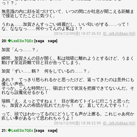
っ！？」
無意識の内に顔を近づけていて、いつの間にか吐息が聞こえる距離ま
で接近してたことに気づく。
うわぁ……加賀さんすっごい綺麗だし、いい匂いがする……って！
な、なななっ……何やってんのよ私は！？
2016/12/09(金) 18:37:26.53
ID: Jx8JGdAao (65)
20:
◆LxxESo7QEc
[saga sage]
加賀「んっ……？」
瞬間、加賀さんの目が開く。私は咄嗟に離れようとするけど、うまく
動けず至近距離で目と目が合ってしまう。
加賀「ずい……鶴？ 何をしているの……？」
あれ？ てっきり怒られるかと思ったけど、返ってきたのは意外にも
優しい声色。
そっか。こんな時間だし、寝ぼけてて状況を把握できてないんだ。そ
れなら誤魔化せるかも！
瑞鶴「え、えっとですねぇ！ 目が覚めてトイレに行こうと思った
ら、加賀さんの布団が乱れてたから！ な、直してたんですっ！」
って、頭ではわかってるのにどうしても声が上擦る。これじゃあ何か
疚しい事があるって思われちゃうよ！
2016/12/09(金) 18:38:22.99
ID: Jx8JGdAao (65)
21:
◆LxxESo7QEc
[saga sage]