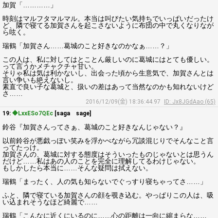
加賀「…………」
時刻はマルフタマルマル。本当は叫びたい気持ちでいっぱいだったけ
ど、隣で寝てる加賀さんを起こさないように布団の中で丸くなりなが
ら呟く。
瑞鶴「加賀さん……葛城のこと好きなのかなぁ……？」
この人は、私に対してはとことん厳しいのに葛城にはとても優しい。
って言うかメチャクチャ甘い。
そりゃ私は気は利かないし、出会った頃から生意気で、加賀さんとは
言い争いも絶えないし。
素直で良い子な葛城と、扱いの差はあって当然なのかも知れないけど
さ……
2016/12/09(金) 18:36:44.97
ID: Jx8JGdAao (65)
19:
◆LxxESo7QEc
[saga sage]
鈴谷『加賀さんってさぁ、葛城のこと好きなんじゃない？』
以前鈴谷が悪戯っぽい笑みを浮かべながら冗談混じりでそんなこと言
ってたっけ。
加賀さんの、葛城に対する態度はそういったものじゃないとは思うん
だけど……私はあの人のことを完全に理解してるわけじゃない。
もしかしたら本当に……そんな疑問は拭えない。
瑞鶴「まったく、人の気も知らないでぐっすり寝ちゃってさ……」
ふと、隣で寝ている加賀さんの顔を覗き込む。やっぱりこの人は、吸
い込まれそうなほど綺麗で……
瑞鶴「こんなに近くにいるのに……心の距離は一向に縮まらな……