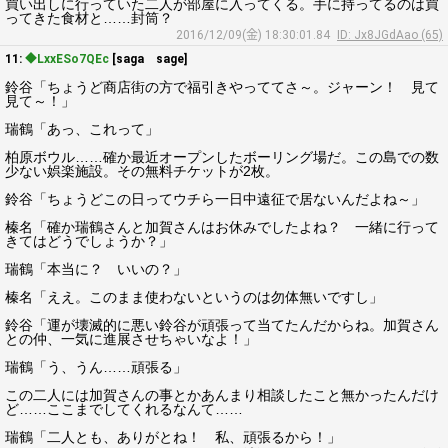
買い出しに行っていた二人が部屋に入ってくる。手に持ってるのは買
ってきた食材と……封筒？
2016/12/09(金) 18:30:01.84
ID: Jx8JGdAao (65)
11:
◆LxxESo7QEc
[saga sage]
鈴谷「ちょうど商店街の方で福引きやっててさ～。ジャーン！ 見て
見て～！」
瑞鶴「あっ、これって」
柏原ボウル……確か最近オープンしたボーリング場だ。この島での数
少ない娯楽施設。その無料チケットが2枚。
鈴谷「ちょうどこの日ってウチら一日中遠征で居ないんだよね～」
榛名「確か瑞鶴さんと加賀さんはお休みでしたよね？ 一緒に行って
きてはどうでしょうか？」
瑞鶴「本当に？ いいの？」
榛名「ええ。このまま使わないというのは勿体無いですし」
鈴谷「運が壊滅的に悪い鈴谷が頑張って当てたんだからね。加賀さん
との仲、一気に進展させちゃいなよ！」
瑞鶴「う、うん……頑張る」
この二人には加賀さんの事とかあんまり相談したこと無かったんだけ
ど……ここまでしてくれるなんて……
瑞鶴「二人とも、ありがとね！ 私、頑張るから！」