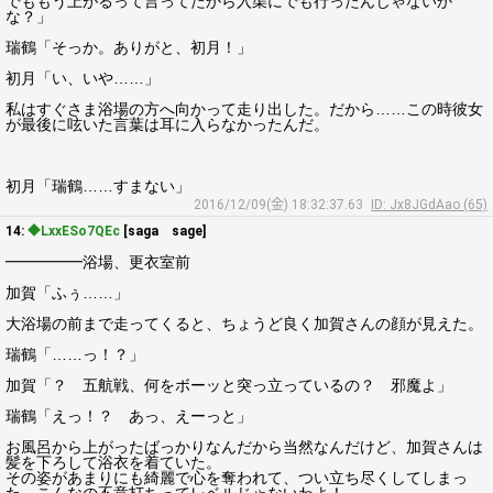
でももう上がるって言ってたから入渠にでも行ったんじゃないか
な？」
瑞鶴「そっか。ありがと、初月！」
初月「い、いや……」
私はすぐさま浴場の方へ向かって走り出した。だから……この時彼女
が最後に呟いた言葉は耳に入らなかったんだ。
初月「瑞鶴……すまない」
2016/12/09(金) 18:32:37.63
ID: Jx8JGdAao (65)
14:
◆LxxESo7QEc
[saga sage]
━━━━━浴場、更衣室前
加賀「ふぅ……」
大浴場の前まで走ってくると、ちょうど良く加賀さんの顔が見えた。
瑞鶴「……っ！？」
加賀「？ 五航戦、何をボーッと突っ立っているの？ 邪魔よ」
瑞鶴「えっ！？ あっ、えーっと」
お風呂から上がったばっかりなんだから当然なんだけど、加賀さんは
髪を下ろして浴衣を着ていた。
その姿があまりにも綺麗で心を奪われて、つい立ち尽くしてしまっ