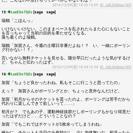
た。こんなの不意打ちってレベルじゃないわよ！
2016/12/09(金) 18:33:12.09
ID: Jx8JGdAao (65)
15:
◆LxxESo7QEc
[saga sage]
瑞鶴「こほんっ」
いけないいけない。このままペースを乱されたらまた心にもないこと
を言っちゃって当初の目的を果たせなくなる。
落ち着くのよ瑞鶴。
瑞鶴「加賀さん、今週の土曜日非番だよね！？ い、一緒にボーリン
グ行かない！？」
言いながら無料チケットを見せる。随分早口だったような気がするけ
ど、ちゃんと伝わったはず。
2016/12/09(金) 18:34:10.34
ID: Jx8JGdAao (65)
16:
◆LxxESo7QEc
[saga sage]
加賀「ちょうど良かったわね。私もそこに行こうと思ってたの」
えっ？ 加賀さんがボーリングとか、ちょっと意外なんだけど。
加賀「初月からそのチケットを貰ったのよ。ボーリングは苦手だから
代わりに楽しんできて欲しいって……」
初月が？ でもあの子、運動神経抜群だしボーリングもかなり得意だ
ったはずだけど……どういうことなの？
加賀「でもこれではチケットが1枚余ってしまうわね」
確かに。チケットも当日のみ有効だし、少し勿体無いな。初月ったら