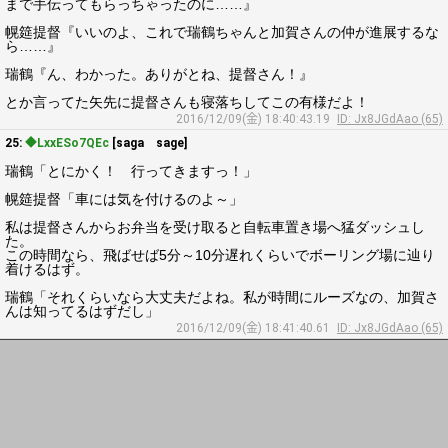
まで手伝ってもらっちゃったのに……』
幌筵提督『いいのよ、これで瑞鶴ちゃんと加賀さんの仲が進展するな
ら……』
瑞鶴『ん、わかった。ありがとね、提督さん！』
とか言ってた矢先に提督さんも寝落ちしてこの有様だよ！
2016/12/09(金) 18:40:43.19
ID: Jx8JGdAao (65)
25:
◆LxxESo7QEc
[saga sage]
瑞鶴「とにかく！ 行ってきますっ！」
幌筵提督「車には気を付けるのよ～」
私は提督さんからお弁当を受け取ると自転車置き場へ猛ダッシュし
た。
この時間なら、飛ばせば5分～10分遅れくらいでボーリング場に辿り
着けるはず。
瑞鶴「それくらいなら大丈夫だよね。私が時間にルーズなの、加賀さ
んは知ってるはずだし」
2016/12/09(金) 18:41:40.61
ID: Jx8JGdAao (65)