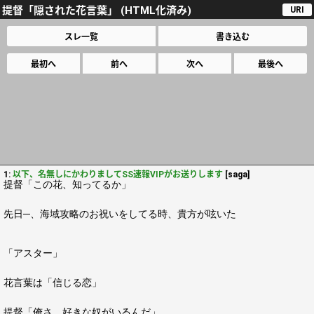
提督「隠された花言葉」 (HTML化済み)
URI
スレ一覧
書き込む
最初へ
前へ
次へ
最後へ
1:
以下、名無しにかわりましてSS速報VIPがお送りします
[saga]
提督「この花、知ってるか」
先日─、海域攻略のお祝いをしてる時、貴方が呟いた
「アスター」
花言葉は「信じる恋」
提督「俺さ、好きな奴がいるんだ」