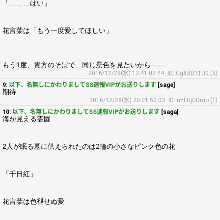
「………はい」
花言葉は「もう一度愛してほしい」
もう1度、貴方のそばで、同じ景色を見たいから───
2016/12/28(水) 13:41:02.44
ID: GgXdD11U0 (8)
9:
以下、名無しにかわりましてSS速報VIPがお送りします
[sage]
期待
2016/12/28(水) 20:01:50.03
ID: nYFGjCDmo (1)
10:
以下、名無しにかわりましてSS速報VIPがお送りします
[saga]
海が見える霊園
2人が眠る墓に供えられたのは2輪の小さなピンク色の花
「千日紅」
花言葉は色褪せぬ愛