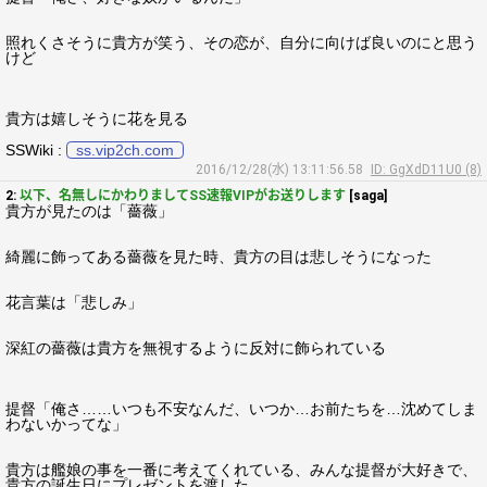
照れくさそうに貴方が笑う、その恋が、自分に向けば良いのにと思う
けど
貴方は嬉しそうに花を見る
SSWiki :
ss.vip2ch.com
2016/12/28(水) 13:11:56.58
ID: GgXdD11U0 (8)
2:
以下、名無しにかわりましてSS速報VIPがお送りします
[saga]
貴方が見たのは「薔薇」
綺麗に飾ってある薔薇を見た時、貴方の目は悲しそうになった
花言葉は「悲しみ」
深紅の薔薇は貴方を無視するように反対に飾られている
提督「俺さ……いつも不安なんだ、いつか…お前たちを…沈めてしま
わないかってな」
貴方は艦娘の事を一番に考えてくれている、みんな提督が大好きで、
貴方の誕生日にプレゼントを渡した