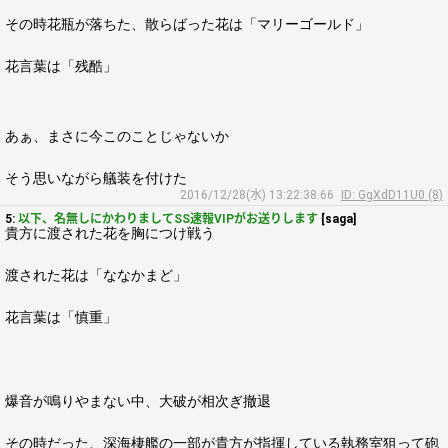
その時花瓶が落ちた、散らばった花は「マリーゴールド」
花言葉は「残酷」
あぁ、まさに今このことじゃないか
そう思いながら艤装を付けた
2016/12/28(水) 13:22:38.66
ID: GgXdD11U0 (8)
5:
以下、名無しにかわりましてSS速報VIPがお送りします
[saga]
貴方に渡された花を胸につけ戦う
渡された花は「ななかまど」
花言葉は「慎重」
爆音が鳴りやまない中、大破が相次ぎ撤退
その時だった、深海棲艦の一部が貴方が指揮している執務室狙って砲