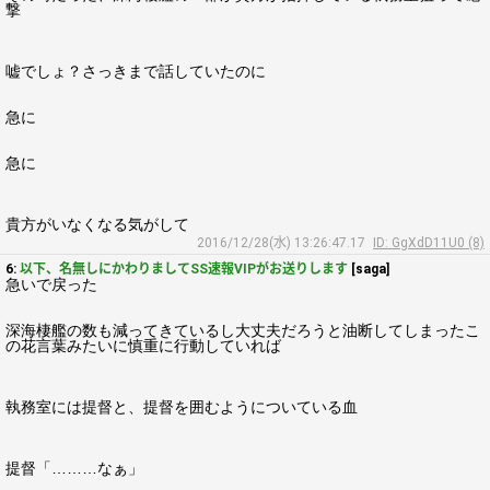
撃
嘘でしょ？さっきまで話していたのに
急に
急に
貴方がいなくなる気がして
2016/12/28(水) 13:26:47.17
ID: GgXdD11U0 (8)
6:
以下、名無しにかわりましてSS速報VIPがお送りします
[saga]
急いで戻った
深海棲艦の数も減ってきているし大丈夫だろうと油断してしまったこ
の花言葉みたいに慎重に行動していれば
執務室には提督と、提督を囲むようについている血
提督「………なぁ」