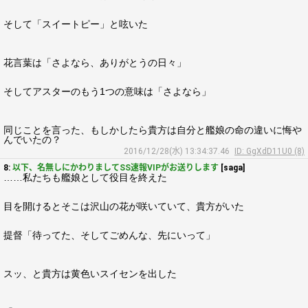
そして「スイートピー」と呟いた
花言葉は「さよなら、ありがとうの日々」
そしてアスターのもう1つの意味は「さよなら」
同じことを言った、もしかしたら貴方は自分と艦娘の命の違いに悔や
んでいたの？
2016/12/28(水) 13:34:37.46
ID: GgXdD11U0 (8)
8:
以下、名無しにかわりましてSS速報VIPがお送りします
[saga]
……私たちも艦娘として役目を終えた
目を開けるとそこは沢山の花が咲いていて、貴方がいた
提督「待ってた、そしてごめんな、先にいって」
スッ、と貴方は黄色いスイセンを出した