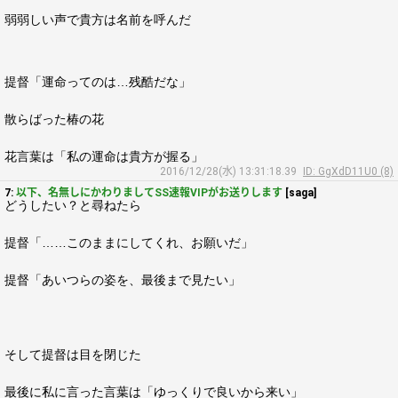
弱弱しい声で貴方は名前を呼んだ
提督「運命ってのは…残酷だな」
散らばった椿の花
花言葉は「私の運命は貴方が握る」
2016/12/28(水) 13:31:18.39
ID: GgXdD11U0 (8)
7:
以下、名無しにかわりましてSS速報VIPがお送りします
[saga]
どうしたい？と尋ねたら
提督「……このままにしてくれ、お願いだ」
提督「あいつらの姿を、最後まで見たい」
そして提督は目を閉じた
最後に私に言った言葉は「ゆっくりで良いから来い」