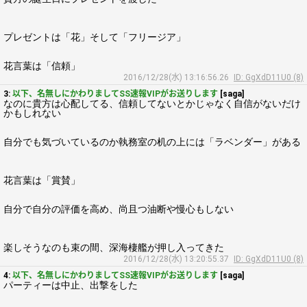
プレゼントは「花」そして「フリージア」
花言葉は「信頼」
2016/12/28(水) 13:16:56.26
ID: GgXdD11U0 (8)
3:
以下、名無しにかわりましてSS速報VIPがお送りします
[saga]
なのに貴方は心配してる、信頼してないとかじゃなく自信がないだけ
かもしれない
自分でも気づいているのか執務室の机の上には「ラベンダー」がある
花言葉は「賞賛」
自分で自分の評価を高め、尚且つ油断や慢心もしない
楽しそうなのも束の間、深海棲艦が押し入ってきた
2016/12/28(水) 13:20:55.37
ID: GgXdD11U0 (8)
4:
以下、名無しにかわりましてSS速報VIPがお送りします
[saga]
パーティーは中止、出撃をした