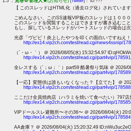
1.5 ：
荒巻＠管理人★
(お知らせ)
[
Twitter
]： ID:???
【 このスレッドはHTML化（過去ログ化）されています
ごめんなさい、このSS速報VIP板のスレッドは１０
このスレッドを閲覧することはできますが書き込むこと
もし、探しているスレッドがパートスレッドの場合は次
光彦「ヴピピ！炎上したやつを叩くの面白いですねえ！！！」ｶﾀｶﾀｶﾀｶﾀ
http://ex14.vip2ch.com/test/read.cgi/news4ssnip/1
（´・ω・｀） ＠ 2026/08/05(水) 15:32:54.97 ID:qHOkW
http://ex14.vip2ch.com/test/read.cgi/part4vip/17859
全レスする（´；ω；｀）part59 酷暑祭り気味 ＠ 2026/08/05(水
http://ex14.vip2ch.com/test/read.cgi/part4vip/17858
【一応】変態供は誰もいなくなった？【立てた】 ＠ 2026/08/05(水
http://ex14.vip2ch.com/test/read.cgi/part4vip/17858
ここだけ全員焼肉店（ハラミを焼いて食べたい）797店舗目 ＠ 2026/0
http://ex14.vip2ch.com/test/read.cgi/part4vip/17858
VIPドールスレ避難所〜その36〜 ＠ 2026/08/04(火) 20:04:3
http://ex14.vip2ch.com/test/read.cgi/part4vip/17858
AA倉庫？ ＠ 2026/08/04(火) 15:20:32.49 ID:nWu3uc2e