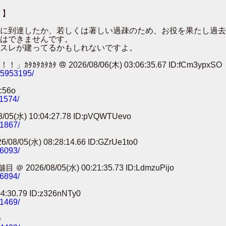
 】
００に到達したか、若しくは著しい過疎のため、お役を果たし過
はできませんです。
スレが建ってるかもしれないですよ。
 ＠ 2026/08/06(木) 03:06:35.67 ID:fCm3ypxSO
785953195/
c56o
11574/
) 10:04:27.78 ID:pVQWTUevo
91867/
) 08:28:14.66 ID:GZrUe1to0
86093/
8/05(水) 00:21:35.73 ID:LdmzuPijo
56894/
0.79 ID:z326nNTy0
41469/
O