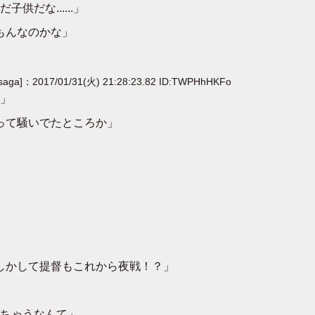
だな......」
るもんなのかな」
[saga]：2017/01/31(火) 21:28:23.82 ID:TWPHhHKFo
.」
たって騒いでたところか」
、もしかして提督もこれから夜戦！？」
ちゃうなんて」