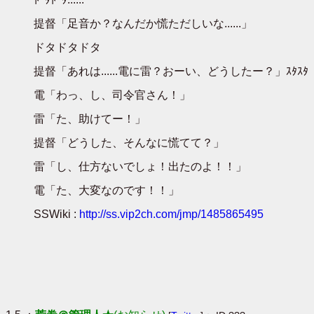
提督「足音か？なんだか慌ただしいな......」
ドタドタドタ
提督「あれは......電に雷？おーい、どうしたー？」ｽﾀｽﾀ
電「わっ、し、司令官さん！」
雷「た、助けてー！」
提督「どうした、そんなに慌てて？」
雷「し、仕方ないでしょ！出たのよ！！」
電「た、大変なのです！！」
SSWiki :
http://ss.vip2ch.com/jmp/1485865495