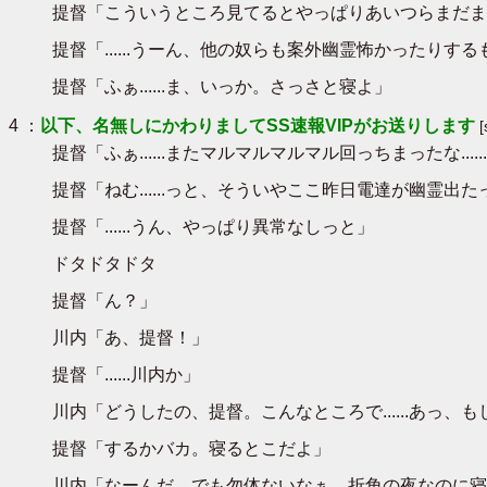
提督「こういうところ見てるとやっぱりあいつらまだまだ子供
提督「......うーん、他の奴らも案外幽霊怖かったりす
提督「ふぁ......ま、いっか。さっさと寝よ」
4 ：
以下、名無しにかわりましてSS速報VIPがお送りします
提督「ふぁ......またマルマルマルマル回っちまったな.....
提督「ねむ......っと、そういやここ昨日電達が幽霊出
提督「......うん、やっぱり異常なしっと」
ドタドタドタ
提督「ん？」
川内「あ、提督！」
提督「......川内か」
川内「どうしたの、提督。こんなところで......あっ
提督「するかバカ。寝るとこだよ」
川内「なーんだ。でも勿体ないなぁ。折角の夜なのに寝