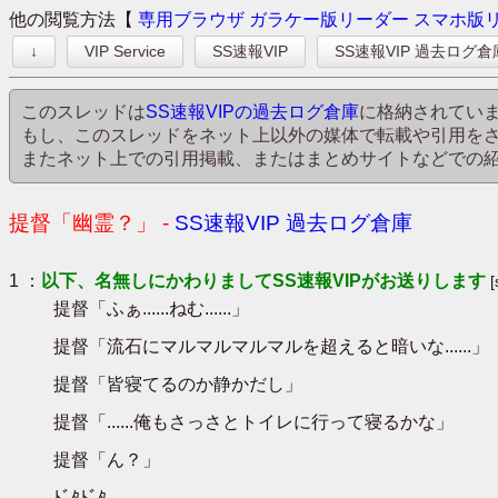
他の閲覧方法【
専用ブラウザ
ガラケー版リーダー
スマホ版
↓
VIP Service
SS速報VIP
SS速報VIP 過去ログ倉
このスレッドは
SS速報VIPの過去ログ倉庫
に格納されてい
もし、このスレッドをネット上以外の媒体で転載や引用を
またネット上での引用掲載、またはまとめサイトなどでの
提督「幽霊？」 -
SS速報VIP 過去ログ倉庫
1 ：
以下、名無しにかわりましてSS速報VIPがお送りします
提督「ふぁ......ねむ......」
提督「流石にマルマルマルマルを超えると暗いな......」
提督「皆寝てるのか静かだし」
提督「......俺もさっさとトイレに行って寝るかな」
提督「ん？」
ﾄﾞﾀﾄﾞﾀ......