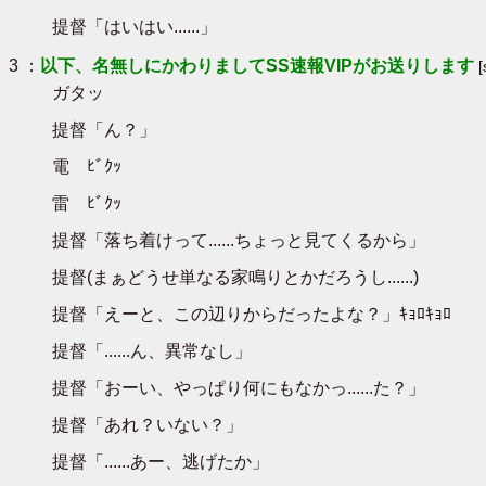
提督「はいはい......」
3 ：
以下、名無しにかわりましてSS速報VIPがお送りします
ガタッ
提督「ん？」
電 ﾋﾞｸｯ
雷 ﾋﾞｸｯ
提督「落ち着けって......ちょっと見てくるから」
提督(まぁどうせ単なる家鳴りとかだろうし......)
提督「えーと、この辺りからだったよな？」ｷｮﾛｷｮﾛ
提督「......ん、異常なし」
提督「おーい、やっぱり何にもなかっ......た？」
提督「あれ？いない？」
提督「......あー、逃げたか」