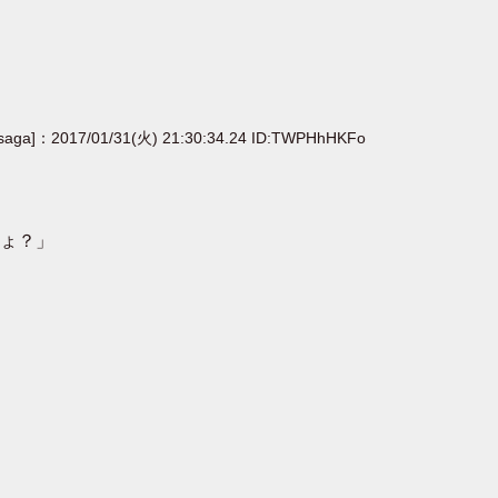
[saga]：2017/01/31(火) 21:30:34.24 ID:TWPHhHKFo
ょ？」