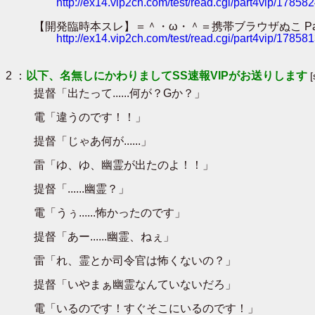
http://ex14.vip2ch.com/test/read.cgi/part4vip/17858
【開発臨時本スレ】＝＾・ω・＾＝携帯ブラウザぬこ Part98【ﾓﾌﾓﾌ】 
http://ex14.vip2ch.com/test/read.cgi/part4vip/17858
2 ：
以下、名無しにかわりましてSS速報VIPがお送りします
提督「出たって......何が？Gか？」
電「違うのです！！」
提督「じゃあ何が......」
雷「ゆ、ゆ、幽霊が出たのよ！！」
提督「......幽霊？」
電「うぅ......怖かったのです」
提督「あー......幽霊、ねぇ」
雷「れ、霊とか司令官は怖くないの？」
提督「いやまぁ幽霊なんていないだろ」
電「いるのです！すぐそこにいるのです！」