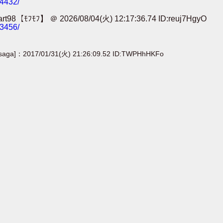
24432/
＠ 2026/08/04(火) 12:17:36.74 ID:reuj7HgyO
13456/
[saga]：2017/01/31(火) 21:26:09.52 ID:TWPHhHKFo