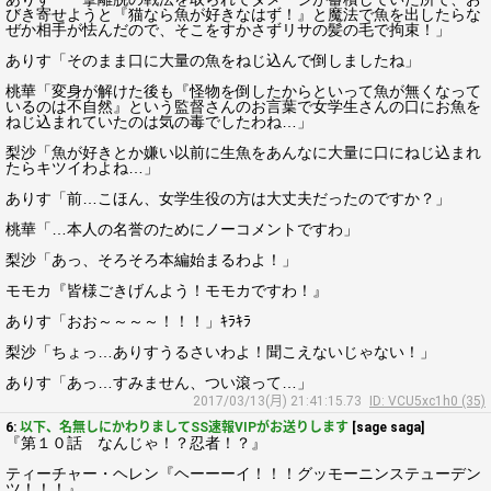
びき寄せようと『猫なら魚が好きなはず！』と魔法で魚を出したらな
ぜか相手が怯んだので、そこをすかさずリサの髪の毛で拘束！」
ありす「そのまま口に大量の魚をねじ込んで倒しましたね」
桃華「変身が解けた後も『怪物を倒したからといって魚が無くなって
いるのは不自然』という監督さんのお言葉で女学生さんの口にお魚を
ねじ込まれていたのは気の毒でしたわね…」
梨沙「魚が好きとか嫌い以前に生魚をあんなに大量に口にねじ込まれ
たらキツイわよね…」
ありす「前…こほん、女学生役の方は大丈夫だったのですか？」
桃華「…本人の名誉のためにノーコメントですわ」
梨沙「あっ、そろそろ本編始まるわよ！」
モモカ『皆様ごきげんよう！モモカですわ！』
ありす「おお～～～～！！！」ｷﾗｷﾗ
梨沙「ちょっ…ありすうるさいわよ！聞こえないじゃない！」
ありす「あっ…すみません、つい滾って…」
2017/03/13(月) 21:41:15.73
ID: VCU5xc1h0 (35)
6:
以下、名無しにかわりましてSS速報VIPがお送りします
[sage saga]
『第１０話 なんじゃ！？忍者！？』
ティーチャー・ヘレン『ヘーーーイ！！！グッモーニンステューデン
ツ！！！』