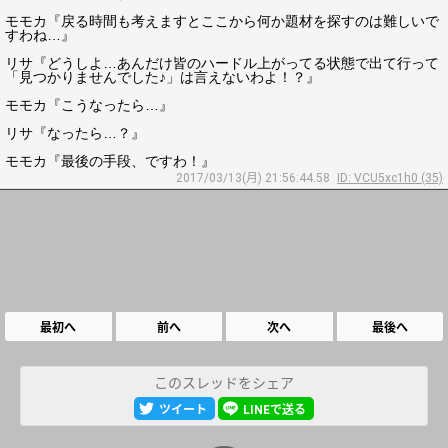
モモカ『戻る時間も考えますとここから何か題材を探すのは難しいで
すわね…』
リサ『どうしよ…あんだけ皆のハードル上がってる状態で出て行って
「見つかりませんでした♪」は言えないわよ！？』
モモカ『こうなったら…』
リサ『なったら…？』
モモカ『最後の手段、ですわ！』
2017/03/13(月) 21:56:44.58
ID: VCU5xc1h0 (35)
最初へ
前へ
次へ
最後へ
このスレッドをシェア
ツイート
LINEで送る