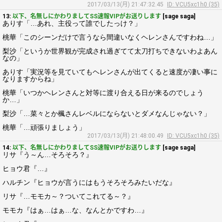
2017/03/13(月) 21:47:32.45
ID: VCU5xc1h0 (35)
13:
以下、名無しにかわりましてSS速報VIPがお送りします
[sage saga]
ありす「…あれ、主役って誰でしたっけ？」
桃華「このシーンだけで言うなら間違いなくヘレンさんですわね…」
梨沙「というか世界観が完成され過ぎてて太刀打ちできないわよあん
なの」
ありす「実況等を見ていてもヘレンさんが出てくると速度が凄い事に
なりますからね」
桃華「いつかヘレンさんと対等に渡り合える日が来るのでしょう
か…」
梨沙「…菜々とか楓さんレベルにならないとダメなんじゃない？」
桃華「…頑張りましょう」
2017/03/13(月) 21:48:00.49
ID: VCU5xc1h0 (35)
14:
以下、名無しにかわりましてSS速報VIPがお送りします
[sage saga]
リサ『う～ん…そろそろ？』
ヒョウ君『…』
ハルチン『ヒョウが言うにはもうそろそろみたいだな』
リサ『…モモカ～？ついてこれてる～？』
モモカ『はぁ…はぁ…な、なんとかですわ…』