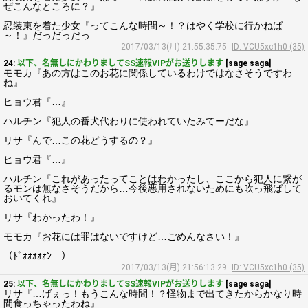
ぜこんなところに？』
忍装束を着た少女『ってこんな時間～！？はやく学校に行かねば
～！』だっだっだっ
2017/03/13(月) 21:55:35.75
ID: VCU5xc1h0 (35)
24:
以下、名無しにかわりましてSS速報VIPがお送りします
[sage saga]
モモカ『あの方はこのお花に関係しているわけではなさそうですわ
ね』
ヒョウ君『…』
ハルチン『犯人の番犬代わりに使われていたみてーだな』
リサ『んで…この花どうするの？』
ヒョウ君『…』
ハルチン『これがあったってことはわかったし、ここから犯人に繋が
るモンは無なさそうだから…今後悪用されないためにも吹っ飛ばして
おいてくれ』
リサ『わかったわ！』
モモカ『お花には罪はないですけど…ごめんなさい！』
（ﾄﾞｫｫｫｫｫﾝ…）
2017/03/13(月) 21:56:13.29
ID: VCU5xc1h0 (35)
25:
以下、名無しにかわりましてSS速報VIPがお送りします
[sage saga]
リサ『…げぇっ！もうこんな時間！？怪物まで出てきたからかなり時
間食っちゃったわね』