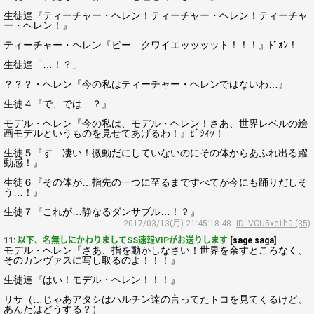
生徒達『ティーチャー・ヘレン！ティーチャー・ヘレン！ティーチャ
ー・ヘレン！』
ティーチャー・ヘレン『ビー…クワイエッッッット！！！』ﾄﾞｫﾝ！
生徒達「…！？」
？？？・ヘレン『今の私はティーチャー・ヘレンではないわ…』
生徒４『で、では…？』
モデル・ヘレン『今の私は、モデル・ヘレン！さあ、世界レベルの絵
画モデルというものを見せてあげるわ！』ﾋﾞｼｨｯ！
生徒５『す…凄い！微動だにしていないのにその体からあふれ出る躍
動感！』
生徒６『その体が…指先の一つに至るまですべてが今にも踊りだしそ
う…！』
生徒７『これが…静なるダンサブル…！？』
2017/03/13(月) 21:45:18.48
ID: VCU5xc1h0 (35)
11:
以下、名無しにかわりましてSS速報VIPがお送りします
[sage saga]
モデル・ヘレン『さあ、指を動かしなさい！世界を余すところなく、
そのカンヴァスに写し取るのよ！！！』
生徒達『はい！モデル・ヘレン！！！』
リサ（…じゃあアタシはハルチン達の言ってたトコを見てくるけど、
あんたはどうする？）