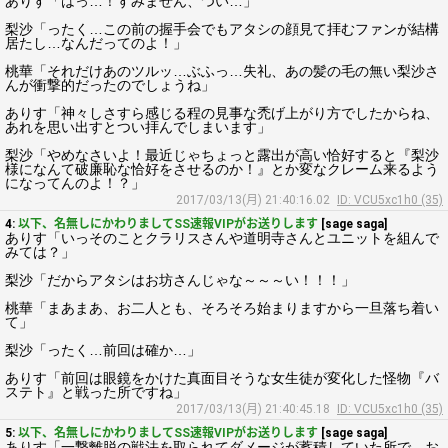
ありす「はっ…！すみません、つい…」
梨沙「ったく…この前の握手会でもアタシの顔見て拝むファンが結構
居たし…なんだってのよ！」
桃華「それだけあのツルッ…ぶふっ…失礼、あの髪の毛の無い梨沙さ
んが衝撃的だったのでしょうね」
ありす「神々しさすら感じる程の見事な禿げ上がり方でしたからね、
あれを思い出すとつい拝んでしまいます」
梨沙「やめなさいよ！最近じゃちょっと露出が高い恰好すると『梨沙
様になんて破廉恥な恰好をさせるのか！』とか変なクレーム来るよう
になってんのよ！？」
2017/03/13(月) 21:40:16.02
ID: VCU5xc1h0 (35)
4:
以下、名無しにかわりましてSS速報VIPがお送りします
[sage saga]
ありす「いっそのことクラリスさんや道明寺さんとユニットを組んで
みては？」
梨沙「だからアタシはお坊さんじゃな～～～い！！！」
桃華「まあまあ、お二人とも、そろそろ始まりますから一旦落ち着い
て」
梨沙「ったく…前回は確か…」
ありす「前回は眼鏡をかけた真面目そうな女生徒が変化した怪物『バ
ステト』と戦った所ですね」
2017/03/13(月) 21:40:45.18
ID: VCU5xc1h0 (35)
5:
以下、名無しにかわりましてSS速報VIPがお送りします
[sage saga]
ありす「一撃離脱の戦法を取られてダメージが蓄積していた所で、お