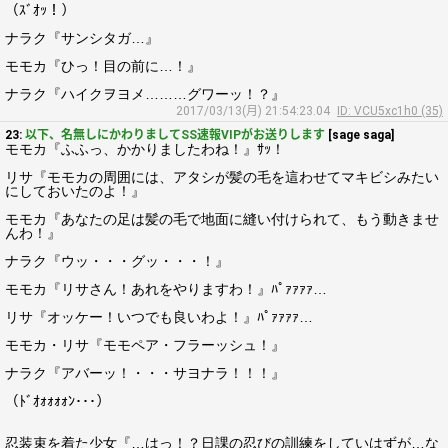
（ｽﾞｵｯ！）
ナラク『サンシタガ…』
モモカ『ひっ！目の前に…！』
ナラク『ハイクヲヨメ………グワーッ！？』
2017/03/13(月) 21:54:23.04
ID: VCU5xc1h0 (35)
23:
以下、名無しにかわりましてSS速報VIPがお送りします
[sage saga]
モモカ『ふふっ、かかりましたわね！』ｻｯ！
リサ『モモカの周囲には、アタシが髪の毛を這わせてマキビシみたい
にしておいたのよ！』
モモカ『あなたの足は髪の毛で地面に縫い付けられて、もう動きませ
んわ！』
ナラク『ウッ・・・グッ・・・！』
モモカ『リサさん！あれをやりますわ！』ﾊﾟｧｧｧｧ…
リサ『オッケー！いつでも良いわよ！』ﾊﾟｧｧｧｧ…
モモカ・リサ『モモペア・フラーッシュ！』
ナラク『アバーッ！・・・サヨナラ！！！』
（ﾄﾞｵｫｫｫｫﾝ･･･）
忍装束を着た少女『…はっ！？日課の忍びの訓練をしていはずが…な