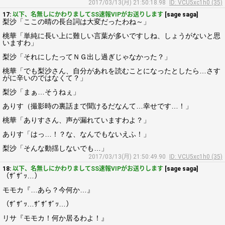
2017/03/13(月) 21:50:18.98
ID: VCU5xc1h0 (35)
17:
以下、名無しにかわりましてSS速報VIPがお送りします
[sage saga]
梨沙「ここの晴の長台詞は大変だったわね～」
桃華「単純に長い上に難しい言葉が多いですしね、しょうがないと思
いますわ」
梨沙「それにしたってＮＧ出し過ぎじゃなかった？」
桃華「でも梨沙さん、自分があれを読むことになったとしたら…さす
がに辛いのではなくて？」
梨沙「まぁ…そうねぇ」
ありす（撮影時の裏話まで聞けるだなんて…幸せです…！」
桃華「ありすさん、声が漏れていますわよ？」
ありす「はっ…！？な、なんでもないえふ！」
梨沙「そんな動揺しないでも…」
2017/03/13(月) 21:50:49.90
ID: VCU5xc1h0 (35)
18:
以下、名無しにかわりましてSS速報VIPがお送りします
[sage saga]
（ｻﾞｻﾞｯ…）
モモカ『…あら？今何か…』
（ｻﾞｻﾞｯ…ｻﾞｻﾞｻﾞｯ…）
リサ『モモカ！何か居るわよ！』