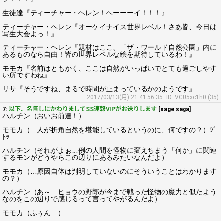
生徒達『ティーチャー・ヘレン！ヘーーーイ！！！』
ティーチャー・ヘレン『オーケイナイス世界レベル！さあ皆、今日は
写生大会よっ！』
ティーチャー・ヘレン『題材はここ、「ザ・ワールド自然公園」内に
あるものなら自由！皆の世界レベルな絵を期待しているわ！』
モモカ『名前はともかく、ここは自然がいっぱいでとても過ごしやす
い所ですわね』
リサ『そうですね、まるで時間が止まっているかのようです』
2017/03/13(月) 21:41:56.35
ID: VCU5xc1h0 (35)
7:
以下、名無しにかわりましてSS速報VIPがお送りします
[sage saga]
ハルチン（おいお前達！）
モモカ（…人が折角自然を堪能しているというのに、何ですの？）ｼﾞ
ﾄｯ
ハルチン（それがよぉ…例の人間を怪物に変えちまう「何か」に関連
するモンがどうやらこの辺りにあるみたいなんだよ）
モモカ（…原因自体は判明していないのにそういうことはわかります
の？）
ハルチン（あ～…ヒョウの野郎が今まで戦った怪物の魔力と似たよう
なのをこの辺りで感じるって言ってやがるんだよ）
モモカ（ふぅん…）