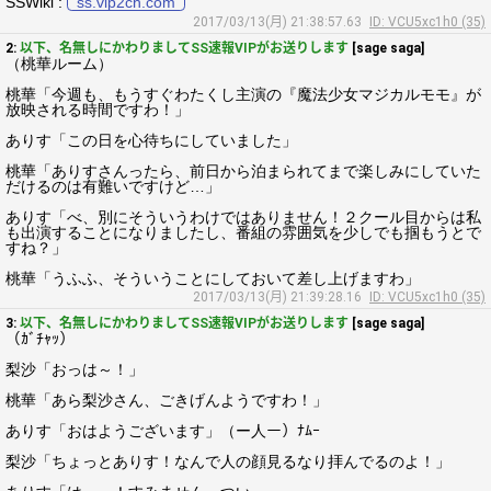
SSWiki :
ss.vip2ch.com
2017/03/13(月) 21:38:57.63
ID: VCU5xc1h0 (35)
2:
以下、名無しにかわりましてSS速報VIPがお送りします
[sage saga]
（桃華ルーム）
桃華「今週も、もうすぐわたくし主演の『魔法少女マジカルモモ』が
放映される時間ですわ！」
ありす「この日を心待ちにしていました」
桃華「ありすさんったら、前日から泊まられてまで楽しみにしていた
だけるのは有難いですけど…」
ありす「べ、別にそういうわけではありません！２クール目からは私
も出演することになりましたし、番組の雰囲気を少しでも掴もうとで
すね？」
桃華「うふふ、そういうことにしておいて差し上げますわ」
2017/03/13(月) 21:39:28.16
ID: VCU5xc1h0 (35)
3:
以下、名無しにかわりましてSS速報VIPがお送りします
[sage saga]
（ｶﾞﾁｬｯ）
梨沙「おっは～！」
桃華「あら梨沙さん、ごきげんようですわ！」
ありす「おはようございます」（ー人ー）ﾅﾑｰ
梨沙「ちょっとありす！なんで人の顔見るなり拝んでるのよ！」