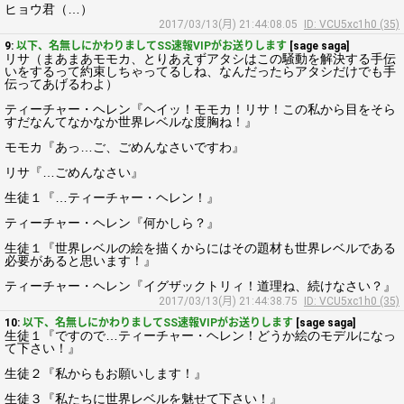
ヒョウ君（…）
2017/03/13(月) 21:44:08.05
ID: VCU5xc1h0 (35)
9:
以下、名無しにかわりましてSS速報VIPがお送りします
[sage saga]
リサ（まあまあモモカ、とりあえずアタシはこの騒動を解決する手伝
いをするって約束しちゃってるしね、なんだったらアタシだけでも手
伝ってあげるわよ）
ティーチャー・ヘレン『ヘイッ！モモカ！リサ！この私から目をそら
すだなんてなかなか世界レベルな度胸ね！』
モモカ『あっ…ご、ごめんなさいですわ』
リサ『…ごめんなさい』
生徒１『…ティーチャー・ヘレン！』
ティーチャー・ヘレン『何かしら？』
生徒１『世界レベルの絵を描くからにはその題材も世界レベルである
必要があると思います！』
ティーチャー・ヘレン『イグザックトリィ！道理ね、続けなさい？』
2017/03/13(月) 21:44:38.75
ID: VCU5xc1h0 (35)
10:
以下、名無しにかわりましてSS速報VIPがお送りします
[sage saga]
生徒１『ですので…ティーチャー・ヘレン！どうか絵のモデルになっ
て下さい！』
生徒２『私からもお願いします！』
生徒３『私たちに世界レベルを魅せて下さい！』