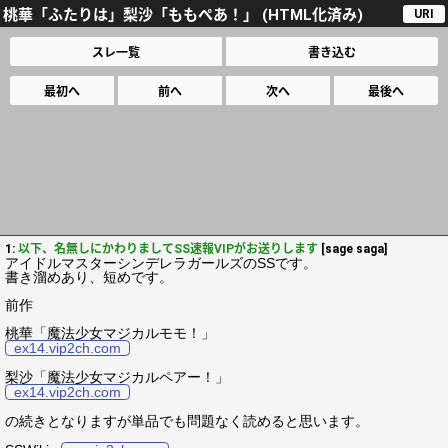
桃華「ふたりは」梨沙「ももぺあ！」 (HTML化済み)
URI
スレ一覧
書き込む
最初へ
前へ
次へ
最後へ
1:
以下、名無しにかわりましてSS速報VIPがお送りします
[sage saga]
アイドルマスターシンデレラガールズのSSです。
書き溜めあり、短めです。
前作
桃華「魔法少女マジカルモモ！」
ex14.vip2ch.com
梨沙「魔法少女マジカルペアー！」
ex14.vip2ch.com
の続きとなりますが単品でも問題なく読めると思います。