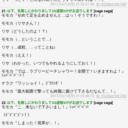
2017/03/13(月) 21:52:51.58
ID: VCU5xc1h0 (35)
21:
以下、名無しにかわりましてSS速報VIPがお送りします
[sage saga]
モモカ『せめて足を止めませんと…はっ！そうですわ！』
モモカ（リサさん！）
リサ（どうしたのよ！？）
モモカ（…ということで…）
リサ（…成程、…ってことね）
モモカ（ええ！）
リサ（わかった、いつでもやれるようにしておく！）
モモカ『では…ラブリーピーチシャワー！全開で！いきますわよ！』
ｼｭﾊﾞﾊﾞﾊﾞｰﾝ！
ナラク『ワッショイ！』ｺﾞｳﾗﾝｶﾞ！
モモカ『最大範囲で撃っても綺麗に避けて下さるだなんて…！』
2017/03/13(月) 21:53:40.72
ID: VCU5xc1h0 (35)
22:
以下、名無しにかわりましてSS速報VIPがお送りします
[sage saga]
モモカ『こ…来ないで下さいまし！』ｼｭﾊﾞﾊﾞﾊﾞｯ!
（ﾄﾞﾄﾞﾄﾞﾄﾞﾝ！）
モモカ『しまった！視界が…！』