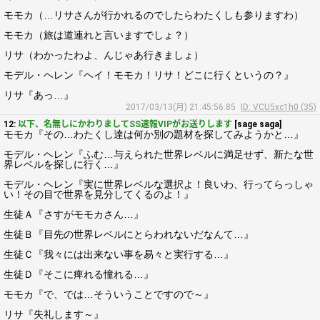
モモカ（…リサさんが行かれるのでしたらわたくしも参りますわ）
モモカ（旅は道連れと言いますでしょ？）
リサ（わかったわよ、んじゃあ行きましょ）
モデル・ヘレン『ヘイ！モモカ！リサ！どこに行くというの？』
リサ『あっ…』
2017/03/13(月) 21:45:56.85
ID: VCU5xc1h0 (35)
12:
以下、名無しにかわりましてSS速報VIPがお送りします
[sage saga]
モモカ『その…わたくし達は何か別の題材を探してみようかと…』
モデル・ヘレン『ふむ…与えられた世界レベルに満足せず、新たな世
界レベルを探しに行く…』
モデル・ヘレン『実に世界レベルな選択よ！良いわ、行ってらっしゃ
い！その目で世界を見分してくるのよ！』
生徒Ａ『さすがモモカさん…』
生徒Ｂ『目先の世界レベルにとらわれないだなんて…』
生徒Ｃ『我々には出来ない事を易々と実行する…』
生徒Ｄ『そこに痺れる憧れる…』
モモカ『で、では…そういうことですので～』
リサ『失礼します～』