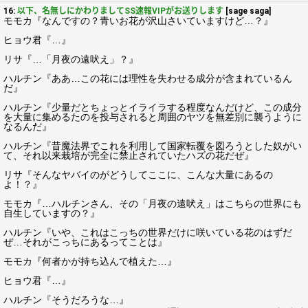
16:
以下、名無しにかわりましてSS速報VIPがお送りします
[sage saga]
モモカ『なんですの？青いお花が沢山さいていますけど…？』
ヒョウ君『…』
リサ『…「月夜の遠吠え」？』
ハルチン『ああ…この花には理性を失わせる成分が含まれているん
だ』
ハルチン『少量だとちょっとイライラする程度なんだけど、この成分
を大量に集めるたのを投与されると周囲のヤツを無差別に襲うように
なるんだ』
ハルチン『昔魔法界でこれを利用して国家転覆を図ろうとした奴がい
て、それ以来栽培が完全に禁止されていたハズの花だぜ』
リサ『そんなヤバイのがどうしてここに、こんな大量にあるの
よ！？』
モモカ『…ハルチンさん、その「月夜の遠吠え」はこちらの世界にも
自生していますの？』
ハルチン『いや、これはこっちの世界だけに咲いている花のはずだ
ぜ…それがこっちにあるってことは』
モモカ『何者かが持ち込んで植えた…』
ヒョウ君『…』
ハルチン『そうだろうな…』