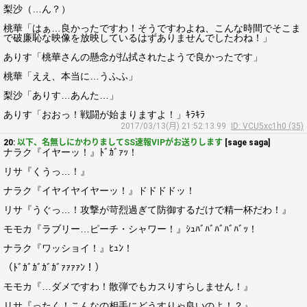
梨沙（…ん？）
桃華「はぁ…良かったですわ！そうですわよね、こんな時間でそこま
で破廉恥な映像を放映しているはずありませんでしたわね！」
ありす「桃華さんの懸念が払拭されたようで良かったです」
桃華「ええ、本当に…うふふ」
梨沙「ありす…あんた…」
ありす「おおっ！戦闘が始まりますよ！」ｷﾗｷﾗ
2017/03/13(月) 21:52:13.99
ID: VCU5xc1h0 (35)
20:
以下、名無しにかわりましてSS速報VIPがお送りします
[sage saga]
ナラク『イヤーッ！』ﾄﾞｶﾞｧｯ！
リサ『くうっ…！』
ナラク『イヤイヤイヤーッ！』ドドドドッ！
リサ『うぐっ…！攻撃が苛烈過ぎて防御するだけで精一杯だわ！』
モモカ『ラブリー…ピーチ・シャワー！』ｼｭﾊﾞﾊﾞﾊﾞﾊﾞﾊﾞｯ！
ナラク『ワッショイ！』ﾋｭﾝ！
（ﾄﾞｶﾞｶﾞｶﾞｶﾞｧｧｧｧﾝ！）
モモカ『…ダメですわ！散弾でもカスりすらしません！』
リサ『ったく！こんなの相手にどうすりゃ良いのよ！？』