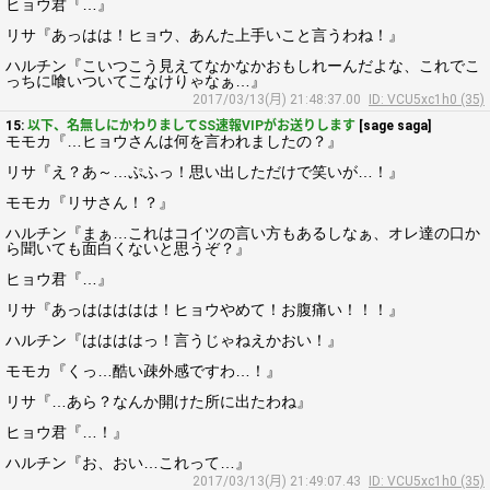
ヒョウ君『…』
リサ『あっはは！ヒョウ、あんた上手いこと言うわね！』
ハルチン『こいつこう見えてなかなかおもしれーんだよな、これでこ
っちに喰いついてこなけりゃなぁ…』
2017/03/13(月) 21:48:37.00
ID: VCU5xc1h0 (35)
15:
以下、名無しにかわりましてSS速報VIPがお送りします
[sage saga]
モモカ『…ヒョウさんは何を言われましたの？』
リサ『え？あ～…ぷふっ！思い出しただけで笑いが…！』
モモカ『リサさん！？』
ハルチン『まぁ…これはコイツの言い方もあるしなぁ、オレ達の口か
ら聞いても面白くないと思うぞ？』
ヒョウ君『…』
リサ『あっははははは！ヒョウやめて！お腹痛い！！！』
ハルチン『ははははっ！言うじゃねえかおい！』
モモカ『くっ…酷い疎外感ですわ…！』
リサ『…あら？なんか開けた所に出たわね』
ヒョウ君『…！』
ハルチン『お、おい…これって…』
2017/03/13(月) 21:49:07.43
ID: VCU5xc1h0 (35)