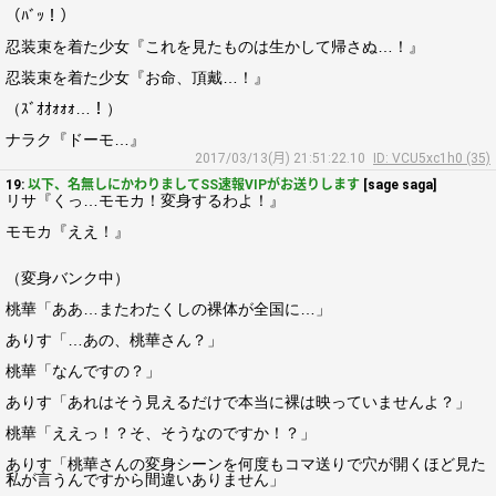
（ﾊﾞｯ！）
忍装束を着た少女『これを見たものは生かして帰さぬ…！』
忍装束を着た少女『お命、頂戴…！』
（ｽﾞｵｵｫｫｫ…！）
ナラク『ドーモ…』
2017/03/13(月) 21:51:22.10
ID: VCU5xc1h0 (35)
19:
以下、名無しにかわりましてSS速報VIPがお送りします
[sage saga]
リサ『くっ…モモカ！変身するわよ！』
モモカ『ええ！』
（変身バンク中）
桃華「ああ…またわたくしの裸体が全国に…」
ありす「…あの、桃華さん？」
桃華「なんですの？」
ありす「あれはそう見えるだけで本当に裸は映っていませんよ？」
桃華「ええっ！？そ、そうなのですか！？」
ありす「桃華さんの変身シーンを何度もコマ送りで穴が開くほど見た
私が言うんですから間違いありません」