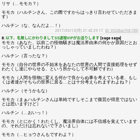
リサ（…モモカ？）
モモカ（ハルチンさん、この際ですからはっきり言わせていただきま
す）
ハルチン（な、なんだよ…！）
2017/03/13(月) 21:42:29.17
ID: VCU5xc1h0 (35)
8:
以下、名無しにかわりましてSS速報VIPがお送りします
[sage saga]
モモカ（あなた、以前この怪物騒ぎは魔法界由来の何かが原因だとお
っしゃっていましたわね？）
ハルチン（言ったな？）
モモカ（自分の世界の不始末をあなたの世界の人間で直接処理をせず
わたくし達にやらせる、という所からして不可解ですわ）
モモカ（人間を怪物に変える何かで良からぬ事を考えている者、もし
くは者達がそちらの世界に居る…とは十分考えられますわよね？）
ハルチン（そうかもな）
モモカ（まぁハルチンさんは単純ですしそこまで腹芸が得意ではない
とは思いますけど）
ハルチン（…おいっ！）
モモカ（とにかく！わたくし、魔法界自体には不信感を覚えています
の、それだけは忘れないで下さいまし）
モモカ（…ヒョウさんもですわよ？）