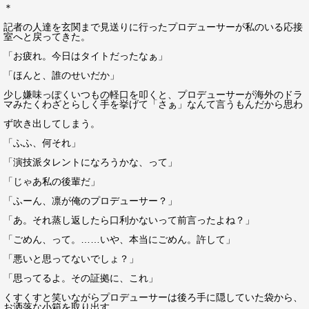
＊
記者の人達を玄関まで見送りに行ったプロデューサーが私のいる応接
室へと戻ってきた。
「お疲れ。今日はタイトだったなぁ」
「ほんと、誰のせいだか」
少し嫌味っぽくいつもの軽口を叩くと、プロデューサーが海外のドラ
マみたくわざとらしく手を挙げて「さぁ」なんて言うもんだから思わ
ず吹き出してしまう。
「ふふ、何それ」
「演技派タレントになろうかな、って」
「じゃあ私の後輩だ」
「ふーん、凛が俺のプロデューサー？」
「あ。それ蒸し返したら口利かないって前言ったよね？」
「ごめん、って。……いや、本当にごめん。許して」
「悪いと思ってないでしょ？」
「思ってるよ。その証拠に、これ」
くすくすと笑いながらプロデューサーは後ろ手に隠していた袋から、
お洒落な小箱を取り出す。