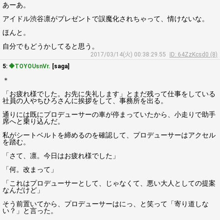
あーあ。
アイドル渋谷凛がプレゼントで誤魔化されちゃって、情けないな。
ほんと。
自分でもどうかしてると思う。
2017/03/14(火) 00:38:29.55
ID: 64ZzKcsd0 (8)
5:
◆TOYOUsnVr.
[saga]
＊
「お疲れ様でした。お先に失礼します」とまだ残って仕事をしている
社員の人やちひろさんに挨拶をして、事務所を出る。
通りには既にプロデューサーの車が停まっていたから、小走りで助手
席へと乗り込んだ。
私がシートベルトを締めるのを確認して、プロデューサーはアクセル
を踏む。
「さて、凛。今日はお疲れ様でした」
「何。改まって」
「これはプロデューサーとして、じゃなくて、悪い大人としての提案
なんだけど」
そう前置いてから、プロデューサーはにっ、と笑って「寄り道しな
い？」と言った。