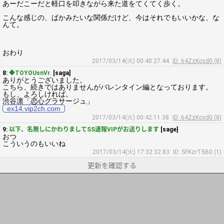
あーだこーだと軽口を叩きながら来た道をてくてく歩く。
こんな感じの、ばかみたいな関係だけど、今はそれでもいいかな、な
んて。
おわり
2017/03/14(火) 00:40:27.44
ID: 64ZzKcsd0 (8)
8:
◆TOYOUsnVr.
[saga]
ありがとうございました。
こちら、続きではありませんがバレンタイン編となっております。
もし、よろしければ。
渋谷凛「恋心グラサージュ」
ex14.vip2ch.com
2017/03/14(火) 00:42:11.38
ID: 64ZzKcsd0 (8)
9:
以下、名無しにかわりましてSS速報VIPがお送りします
[sage]
おつ
こういうのもいいね
2017/03/14(火) 17:32:32.83
ID: SFKzrT5B0 (1)
更新を確認する