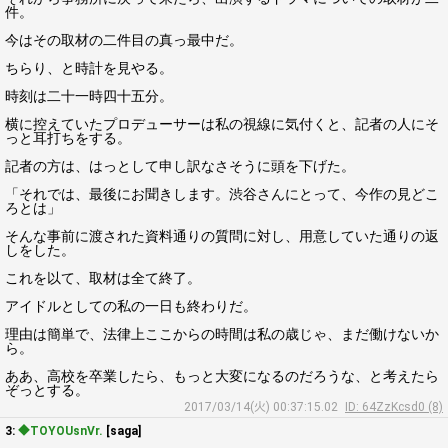
件。
今はその取材の二件目の真っ最中だ。
ちらり、と時計を見やる。
時刻は二十一時四十五分。
横に控えていたプロデューサーは私の視線に気付くと、記者の人にそ
っと耳打ちをする。
記者の方は、はっとして申し訳なさそうに頭を下げた。
「それでは、最後にお聞きします。渋谷さんにとって、今作の見どこ
ろとは」
そんな事前に渡された資料通りの質問に対し、用意していた通りの返
しをした。
これを以て、取材は全て終了。
アイドルとしての私の一日も終わりだ。
理由は簡単で、法律上ここからの時間は私の歳じゃ、まだ働けないか
ら。
ああ、高校を卒業したら、もっと大変になるのだろうな、と考えたら
ぞっとする。
2017/03/14(火) 00:37:15.02
ID: 64ZzKcsd0 (8)
3:
◆TOYOUsnVr.
[saga]