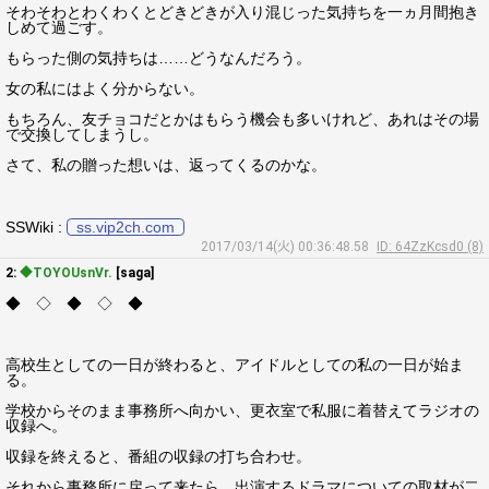
そわそわとわくわくとどきどきが入り混じった気持ちを一ヵ月間抱き
しめて過ごす。
もらった側の気持ちは……どうなんだろう。
女の私にはよく分からない。
もちろん、友チョコだとかはもらう機会も多いけれど、あれはその場
で交換してしまうし。
さて、私の贈った想いは、返ってくるのかな。
SSWiki :
ss.vip2ch.com
2017/03/14(火) 00:36:48.58
ID: 64ZzKcsd0 (8)
2:
◆TOYOUsnVr.
[saga]
◆ ◇ ◆ ◇ ◆
高校生としての一日が終わると、アイドルとしての私の一日が始ま
る。
学校からそのまま事務所へ向かい、更衣室で私服に着替えてラジオの
収録へ。
収録を終えると、番組の収録の打ち合わせ。
それから事務所に戻って来たら、出演するドラマについての取材が二