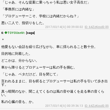
「じゃあ、そんな提案に乗っちゃう私は悪い女子高生だ」
「事務所には内緒な」
「プロデューサーこそ、学校には内緒だからね？」
悪い二人で、指切りをした。
2017/03/14(火) 00:39:00.02
ID: 64ZzKcsd0 (8)
6:
◆TOYOUsnVr.
[saga]
＊
他愛もない会話を繰り広げながら、車に揺られること数十分。
目的地に到着した。
どこかは、分からない。
車から降りるとプロデューサーは私の手を掴む。
「じゃあ、ベタだけど。目を閉じて」
言われるままに、目を瞑るとプロデューサーは私の手を引いて歩き出
す。
真っ暗闇のなか、聞こえてくるのは風の音や遠くを走る車の音くら
い。
私の心臓の音も、か。
2017/03/14(火) 00:39:36.13
ID: 64ZzKcsd0 (8)