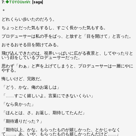
7:
◆TOYOUsnVr.
[saga]
＊
どれくらい歩いたのだろう。
ちょっとだった気もするし、すごく長かった気もする。
プロデューサーは私の手をぱっ、と放すと「目を開けて」と言った。
おそるおそる目を開けてみる。
飛び込んできたのは、視界いっぱいに広がる夜景と、してやったりと
いう顔をしているプロデューサーだった。
思わず「わぁ」と声を上げてしまうと、プロデューサーは一層にやに
やする。
悔しいけど、完敗だ。
「どう、かな。俺のお返しは」
「……すごく嬉しいよ。言葉にできないくらい」
「なら良かった」
「ほんとは、さ。お返し、期待してたんだ」
「期待通りだった？」
「期待以上、かな。もらったものが嬉しかった、とかじゃなく
て……。あ、いや、もらったものも嬉しかったんだけど……」