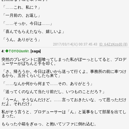
「……これ、私に？」
「一月前の、お返し」
「……そっか。今日は……」
「喜んでもらえたなら、嬉しいよ」
「うん。ありがとう」
2017/03/14(火) 00:37:45.43
ID: 64ZzKcsd0 (8)
4:
◆TOYOUsnVr.
[saga]
突然のプレゼントに面喰ってしまった私がぼーっとしてると、プロデ
ューサーがぱちんと手を叩く。
「さ。帰ろうか。今日は遅いから送って行くよ。事務所の前に車つけ
るから、五分くらいしたら来て」
「……なんか何から何まで……その、ありがとう」
「送ってくのなんて当たり前だし、いつものことだろ？」
「うーん、そうなんだけど。……言っておきたいな、って思っただけ
だよ。それだけ」
私がそう言うと、プロデューサーは「ん」と返事をして部屋を出てし
まった。
もらった小箱をぎゅっ、と抱いてソファに倒れ込む。