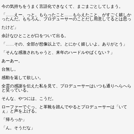
今の気持ちをうまく言語化できなくて、まごまごとしてしまう。
「……えー、っと。もらったこと……もらえたこと、がすごく嬉しか
ったんだ。もちろん、プロデューサーのことだし用意してるとは思っ
たけど」
余計なひとことが口をついて出る。
「……その、全部が想像以上で。とにかく嬉しいよ。ありがとう」
「そんな感激されちゃうと、来年のハードルやばくない？」
あーあー。
台無し。
感動を返して欲しい。
全霊の感謝を伝えた私を見て、プロデューサーはいつも通りへらへら
と笑っている。
そんな、やつには、こうだ。
ローファーでぐっ、と革靴を踏んでやるとプロデューサーは「いて
ぇ」と声を上げる。
「帰ろっか」
「ん。そうだな」