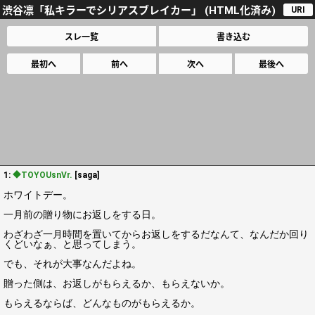
渋谷凛「私キラーでシリアスブレイカー」 (HTML化済み)
URI
スレ一覧
書き込む
最初へ
前へ
次へ
最後へ
1:
◆TOYOUsnVr.
[saga]
ホワイトデー。
一月前の贈り物にお返しをする日。
わざわざ一月時間を置いてからお返しをするだなんて、なんだか回り
くどいなぁ、と思ってしまう。
でも、それが大事なんだよね。
贈った側は、お返しがもらえるか、もらえないか。
もらえるならば、どんなものがもらえるか。