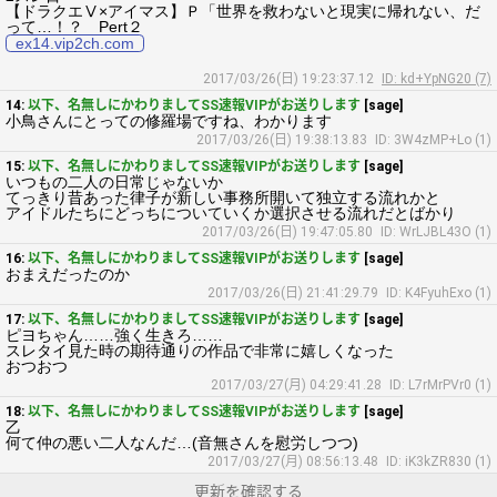
【ドラクエⅤ×アイマス】Ｐ「世界を救わないと現実に帰れない、だ
って…！？ Pert２
ex14.vip2ch.com
2017/03/26(日) 19:23:37.12
ID: kd+YpNG20 (7)
14:
以下、名無しにかわりましてSS速報VIPがお送りします
[sage]
小鳥さんにとっての修羅場ですね、わかります
2017/03/26(日) 19:38:13.83
ID: 3W4zMP+Lo (1)
15:
以下、名無しにかわりましてSS速報VIPがお送りします
[sage]
いつもの二人の日常じゃないか
てっきり昔あった律子が新しい事務所開いて独立する流れかと
アイドルたちにどっちについていくか選択させる流れだとばかり
2017/03/26(日) 19:47:05.80
ID: WrLJBL43O (1)
16:
以下、名無しにかわりましてSS速報VIPがお送りします
[sage]
おまえだったのか
2017/03/26(日) 21:41:29.79
ID: K4FyuhExo (1)
17:
以下、名無しにかわりましてSS速報VIPがお送りします
[sage]
ピヨちゃん……強く生きろ……
スレタイ見た時の期待通りの作品で非常に嬉しくなった
おつおつ
2017/03/27(月) 04:29:41.28
ID: L7rMrPVr0 (1)
18:
以下、名無しにかわりましてSS速報VIPがお送りします
[sage]
乙
何て仲の悪い二人なんだ…(音無さんを慰労しつつ)
2017/03/27(月) 08:56:13.48
ID: iK3kZR830 (1)
更新を確認する