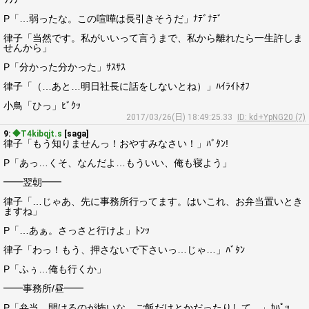
P「…弱ったな。この喧嘩は長引きそうだ」ﾅﾃﾞﾅﾃﾞ
律子「当然です。私がいいって言うまで、私から離れたら一生許しま
せんから」
P「分かった分かった」ｻｽｻｽ
律子「（…あと…明日社長に話をしないとね）」ﾊｲﾗｲﾄｵﾌ
小鳥「ひっ」ﾋﾞｸｯ
2017/03/26(日) 18:49:25.33
ID: kd+YpNG20 (7)
9:
◆T4kibqjt.s
[saga]
律子「もう知りませんっ！おやすみなさい！」ﾊﾞﾀﾝ!
P「あっ…くそ、なんだよ…もういい、俺も寝よう」
━━翌朝━━
律子「…じゃあ、先に事務所行ってます。はいこれ、お弁当置いとき
ますね」
P「…あぁ。さっさと行けよ」ﾄﾝｯ
律子「わっ！もう、押さないで下さいっ…じゃ…」ﾊﾞﾀﾝ
P「ふぅ…俺も行くか」
━━事務所/昼━━
P「弁当、開けるのが怖いな…ご飯だけとかだったりして…」ｶﾊﾟｯ