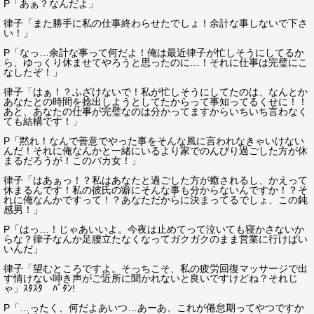
P「あぁ？なんだよ」
律子「また勝手に私の仕事終わらせたでしょ！余計な事しないで下さ
い！」
P「なっ…余計な事って何だよ！俺は最近律子が忙しそうにしてるか
ら、ゆっくり休ませてやろうと思ったのに…！それに仕事は完璧にこ
なしたぞ！」
律子「はぁ！？ふざけないで！私が忙しそうにしてたのは、なんとか
あなたとの時間を捻出しようとしてたからって事知ってるくせに！！
あと、あなたの仕事が完璧なのは分かってますからいちいち言わなく
ても結構です！」
P「黙れ！なんで善意でやった事をそんな風に言われなきゃいけない
んだ！それに俺なんかと一緒にいるより家でのんびり過ごした方が休
まるだろうが！このバカ女！」
律子「はあぁっ！？私はあなたと過ごした方が癒されるし、かえって
休まるんです！私の彼氏の癖にそんな事も分からないんですか！？そ
れに俺なんかですって！？あなただからに決まってるでしょ、この鈍
感男！」
P「はっ…！じゃあいいよ。今夜は止めてって泣いても寝かさないか
らな？律子なんか足腰立たなくなってガクガクのまま営業に行けばい
いんだ」
律子「望むところですよ。そっちこそ、私の疲労回復マッサージで出
す情けない呻き声がご近所に聞かれないと良いですけどね？それじ
ゃ」ｽﾀｽﾀ ﾊﾞﾀﾝ!
P「…ったく、何だよあいつ…あーあ、これが倦怠期ってやつですか