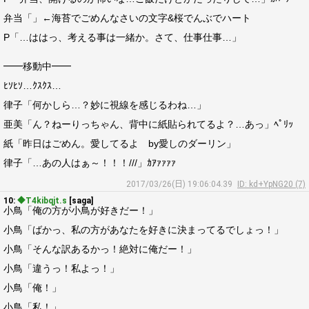
弁当「」←海苔でごめんなさいの文字&桜でんぶでハート
P「…ははっ、考える事は一緒か。さて、仕事仕事…」
━━移動中━━
ﾋｿﾋｿ…ｸｽｸｽ…
律子「何かしら…？妙に視線を感じるわね…」
亜美「ん？ねーりっちゃん、背中に紙貼られてるよ？…あっ」ﾍﾟﾘｯ
紙「昨日はごめん。愛してるよ by愛しのダーリン」
律子「…あの人はぁ～！！！///」ｶｱｧｧｧｧ
2017/03/26(日) 19:06:04.39
ID: kd+YpNG20 (7)
10:
◆T4kibqjt.s
[saga]
小鳥「俺の方が小鳥が好きだー！」
小鳥「ばかっ、私の方があなたを好きに決まってるでしょっ！」
小鳥「そんな訳あるかっ！絶対に俺だー！」
小鳥「違うっ！私よっ！」
小鳥「俺！」
小鳥「私！」