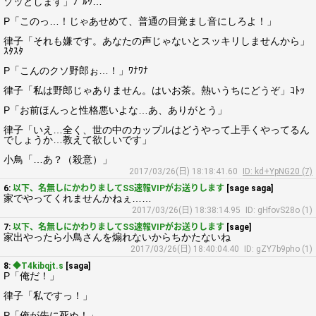
ゾッとします」ﾌﾞﾙｯ…
P「このっ…！じゃあせめて、普通の目覚まし音にしろよ！」
律子「それも嫌です。あなたの声じゃないとスッキリしませんから」
ｽﾀｽﾀ
P「こんのクソ野郎ぉ…！」ﾜﾅﾜﾅ
律子「私は野郎じゃありません。はいお茶。熱いうちにどうぞ」ｺﾄｯ
P「お前ほんっと性格悪いよな…あ、ありがとう」
律子「いえ…全く、世の中のカップルはどうやって上手くやってるん
でしょうか…教えて欲しいです」
小鳥「…あ？（殺意）」
2017/03/26(日) 18:18:41.60
ID: kd+YpNG20 (7)
6:
以下、名無しにかわりましてSS速報VIPがお送りします
[sage saga]
家でやってくれませんかねぇ……
2017/03/26(日) 18:38:14.95
ID: gHfovS28o (1)
7:
以下、名無しにかわりましてSS速報VIPがお送りします
[sage]
家出やったら小鳥さんを煽れないからちかたないね
2017/03/26(日) 18:40:04.40
ID: gZY7b9pho (1)
8:
◆T4kibqjt.s
[saga]
P「俺だ！」
律子「私ですっ！」
P「俺が先に死ぬ！」