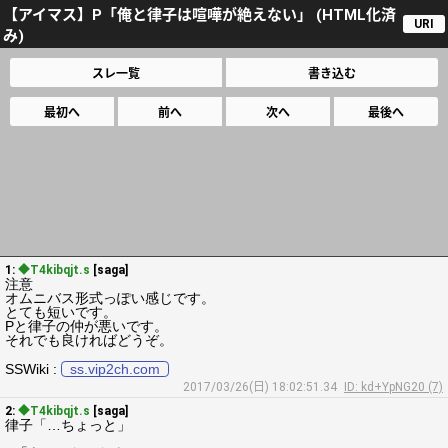
【アイマス】P「俺と律子は喧嘩が絶えない」 (HTML化済
URI
み)
スレ一覧
書き込む
最初へ
前へ
次へ
最後へ
1:
◆T4kibqjt.s
[saga]
注意
オムニバス形式っぽい感じです。
とても短いです。
Pと律子の仲が悪いです。
それでも良ければどうぞ。
SSWiki :
ss.vip2ch.com
2017/03/26(日) 18:02:51.34
ID: kd+YpNG20 (7)
2:
◆T4kibqjt.s
[saga]
律子「…ちょっと」