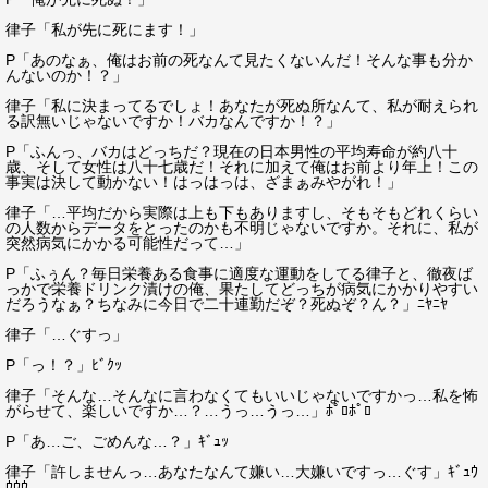
律子「私が先に死にます！」
P「あのなぁ、俺はお前の死なんて見たくないんだ！そんな事も分か
んないのか！？」
律子「私に決まってるでしょ！あなたが死ぬ所なんて、私が耐えられ
る訳無いじゃないですか！バカなんですか！？」
P「ふんっ、バカはどっちだ？現在の日本男性の平均寿命が約八十
歳、そして女性は八十七歳だ！それに加えて俺はお前より年上！この
事実は決して動かない！はっはっは、ざまぁみやがれ！」
律子「…平均だから実際は上も下もありますし、そもそもどれくらい
の人数からデータをとったのかも不明じゃないですか。それに、私が
突然病気にかかる可能性だって…」
P「ふぅん？毎日栄養ある食事に適度な運動をしてる律子と、徹夜ば
っかで栄養ドリンク漬けの俺、果たしてどっちが病気にかかりやすい
だろうなぁ？ちなみに今日で二十連勤だぞ？死ぬぞ？ん？」ﾆﾔﾆﾔ
律子「…ぐすっ」
P「っ！？」ﾋﾞｸｯ
律子「そんな…そんなに言わなくてもいいじゃないですかっ…私を怖
がらせて、楽しいですか…？…うっ…うっ…」ﾎﾟﾛﾎﾟﾛ
P「あ…ご、ごめんな…？」ｷﾞｭｯ
律子「許しませんっ…あなたなんて嫌い…大嫌いですっ…ぐす」ｷﾞｭｳ
ｳｳｳ