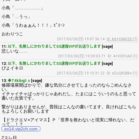
小鳥「………………」
小鳥「…うっ」
小鳥「うわぁぁん！！！」ﾋﾟｴｰﾝ
おわりつこ
2017/03/26(日) 19:07:36.14
ID: kd+YpNG20 (7)
11:
以下、名無しにかわりましてSS速報VIPがお送りします
[sage]
悲しいな……
2017/03/26(日) 19:09:03.71
ID: 4+Vi5FsA0 (1)
12:
以下、名無しにかわりましてSS速報VIPがお送りします
[sage]
ぴよイキロ
2017/03/26(日) 19:10:31.22
ID: eZuQKS8ko (1)
13:
◆T4kibqjt.s
[sage]
修羅場展開ばかりで、嫌な気分にさせてしまったのならごめんなさ
い。
イチャイチャばっかりじゃあれだし、たまにはこういうのもと思って
書いた次第です。
繋がりはありませんが、普段はこんなの書いてます。良ければこちら
もよろしくお願いします
【ドラクエⅤ×アイマス】Ｐ「世界を救わないと現実に帰れない、だ
って…！？
ex14.vip2ch.com
2スレ目