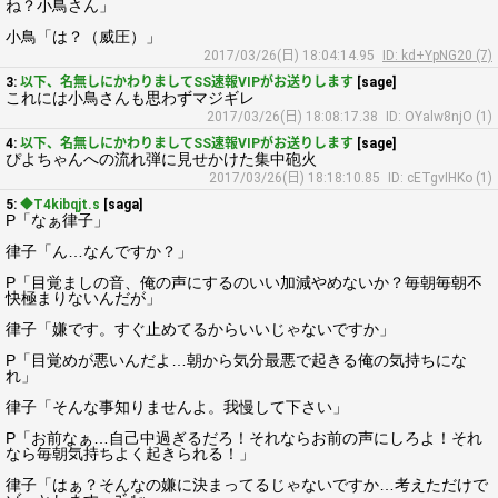
ね？小鳥さん」
小鳥「は？（威圧）」
2017/03/26(日) 18:04:14.95
ID: kd+YpNG20 (7)
3:
以下、名無しにかわりましてSS速報VIPがお送りします
[sage]
これには小鳥さんも思わずマジギレ
2017/03/26(日) 18:08:17.38
ID: OYalw8njO (1)
4:
以下、名無しにかわりましてSS速報VIPがお送りします
[sage]
ぴよちゃんへの流れ弾に見せかけた集中砲火
2017/03/26(日) 18:18:10.85
ID: cETgvIHKo (1)
5:
◆T4kibqjt.s
[saga]
P「なぁ律子」
律子「ん…なんですか？」
P「目覚ましの音、俺の声にするのいい加減やめないか？毎朝毎朝不
快極まりないんだが」
律子「嫌です。すぐ止めてるからいいじゃないですか」
P「目覚めが悪いんだよ…朝から気分最悪で起きる俺の気持ちにな
れ」
律子「そんな事知りませんよ。我慢して下さい」
P「お前なぁ…自己中過ぎるだろ！それならお前の声にしろよ！それ
なら毎朝気持ちよく起きられる！」
律子「はぁ？そんなの嫌に決まってるじゃないですか…考えただけで