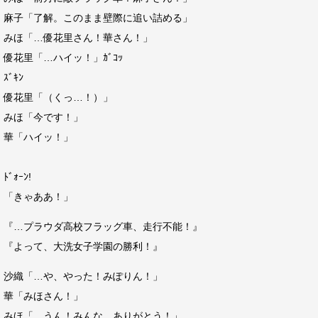
麻子「了解。このまま壁際に追い詰める」
みほ「…優花里さん！華さん！」
優花里「…ハイッ！」ｶﾞｺｯ
ｽﾞｷﾝ
優花里「（くっ…！）」
みほ「今です！」
華「ハイッ！」
ﾄﾞｫｰﾝ!
「きゃああ！」
『…プラウダ高校フラッグ車、走行不能！』
『よって、大洗女子学園の勝利！』
沙織「…や、やった！みぽりん！」
華「みほさん！」
みほ「…うん！みんな、ありがとう！」