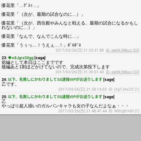
優花里「…ｸﾞｽｯ…」
優花里「（次が、最期の試合なのに…）」
優花里「（次が、西住殿やみんなと戦える、最期の試合になるかもし
れないのに…）」
優花里「なんで、なんでこんな時に…」
優花里「うぅっ…！うえぇ…！」ﾎﾞﾛﾎﾞﾛ
2017/03/26(日) 21:33:31.88
ID: qeHX/Mkuo (23)
23:
◆o8JgrxS0gg
[saga]
前編として本日はここまでです
後編あと1割ほどかけてないので、完成次第投下します
2017/03/26(日) 21:35:01.43
ID: qeHX/Mkuo (23)
24:
以下、名無しにかわりましてSS速報VIPがお送りします
[sage]
乙です。
2017/03/26(日) 21:38:14.03
ID: jYg7JXxZO (1)
25:
以下、名無しにかわりましてSS速報VIPがお送りします
[sage]
乙
やっぱり超人揃いのガルパンキャラも女の子なんだよなぁ・・・
2017/03/26(日) 21:48:47.44
ID: W8zgtt+60 (1)