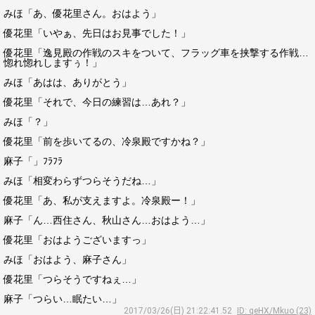
みほ「あ、優花里さん。おはよう」
優花里「いやぁ、先日はお見事でした！」
優花里「逸見殿の作戦のスキをついて、フラッグ車を挟撃する作戦…
惚れ惚れしますぅ！」
みほ「あはは、ありがとう」
優花里「それで、今日の練習は…あれ？」
みほ「？」
優花里「前を歩いてるの、冷泉殿ですかね？」
麻子「」ﾌﾗﾌﾗ
みほ「相変わらずつらそうだね…」
優花里「あ、私が支えますよ。冷泉殿ー！」
麻子「ん…西住さん、秋山さん…おはよう…」
優花里「おはようございますっ」
みほ「おはよう、麻子さん」
優花里「つらそうですねぇ…」
麻子「つらい…眠たい…」
2017/03/26(日) 21:22:41.52
ID: qeHX/Mkuo (23)