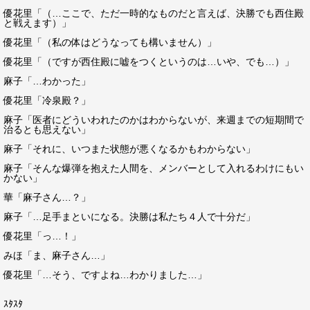
優花里「（…ここで、ただ一時的なものだと言えば、決勝でも西住殿
と戦えます）」
優花里「（私の体はどうなっても構いません）」
優花里「（ですが西住殿に嘘をつくというのは…いや、でも…）」
麻子「…わかった」
優花里「冷泉殿？」
麻子「医者にどういわれたのかはわからないが、来週までの短期間で
治るとも思えない」
麻子「それに、いつまた状態が悪くなるかもわからない」
麻子「そんな爆弾を抱えた人間を、メンバーとして入れるわけにもい
かない」
華「麻子さん…？」
麻子「…足手まといになる。決勝は私たち４人で十分だ」
優花里「っ…！」
みほ「ま、麻子さん…」
優花里「…そう、ですよね…わかりました…」
ｽﾀｽﾀ