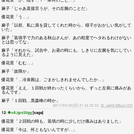
優花里「か、隠す…？一体何のこと…」
麻子「じゃあ直接言うが、その左腕のことだ」
優花里「う…」
麻子「以前、私に肩を貸してくれた時から、様子がおかしい気がして
いた」
麻子「装填手で力のある秋山さんが、あの程度でヘタれるわけがない
とは思ってな」
麻子「それから、試合中、お昼の時にも、しきりに左腕を気にしてい
るように見えた」
優花里「むむ…」
麻子「故障か」
優花里「…冷泉殿は、ごまかしきれませんでしたか…」
優花里「ええ、１回戦が終わったくらいから、ずっと左肩に痛みがあ
るんです」
麻子「１回戦…黒森峰の時か」
2017/03/26(日) 21:26:20.32
ID: qeHX/Mkuo (23)
12:
◆o8JgrxS0gg
[saga]
優花里「２回戦の時も、装填の時に少しだけ痛みはありました」
優花里「今は、何ともないんですが…」