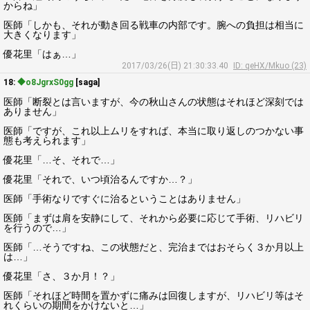
からね」
医師「しかも、それが動き回る戦車の内部です。腕への負担は相当に
大きくなります」
優花里「はぁ…」
2017/03/26(日) 21:30:33.40
ID: qeHX/Mkuo (23)
18:
◆o8JgrxS0gg
[saga]
医師「断裂とは言いますが、今の秋山さんの状態はそれほど深刻では
ありません」
医師「ですが、これ以上ムリをすれば、本当に取り返しのつかない事
態も考えられます」
優花里「…そ、それで…」
優花里「それで、いつ頃治るんですか…？」
医師「手術なりですぐに治るということはありません」
医師「まずは肩を安静にして、それから必要に応じて手術、リハビリ
を行うので…」
医師「…そうですね、この状態だと、完治まではおそらく３か月以上
は…」
優花里「さ、３か月！？」
医師「それほど時間を置かずに痛みは回復しますが、リハビリ等はそ
れくらいの期間をかけないと…」