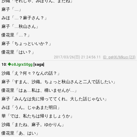
沙織「それじゃ、みぽりん、またね」
麻子「…」
みほ「…？麻子さん？」
麻子「…秋山さん」
優花里「…？」
麻子「ちょっといいか？」
優花里「はい？」
2017/03/26(日) 21:24:56.11
ID: qeHX/Mkuo (23)
10:
◆o8JgrxS0gg
[saga]
沙織「え？何々？なんの話？」
麻子「すまん、沙織。ちょっと秋山さんと二人で話したい」
優花里「はぁ…私は、構いませんが…」
麻子「みんなは先に帰っててくれ。大した話じゃない」
みほ「うん。じゃあまた明日」
華「では、私たちは帰りましょうか」
沙織「またね、麻子。ゆかりん」
優花里「あ、はい」