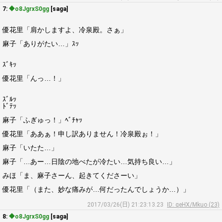
7:
◆o8JgrxS0gg
[saga]
優花里「肩かしますよ、冷泉殿。さぁ」
麻子「ありがたい…」ｽｯ
ｽﾞｷｯ
優花里「んっ…！」
ｽﾞﾙｯ
ﾄﾞﾃｯ
麻子「ふぎゅっ！」ﾍﾞﾁｬｯ
優花里「ああぁ！申し訳ありません！冷泉殿ぉ！」
麻子「いたた…」
麻子「…あー…日陰の地べたが冷たい…気持ち良い…」
みほ「ま、麻子さーん、起きてくださーい」
優花里「（また、妙な痛みが…何だったんでしょうか…）」
2017/03/26(日) 21:23:13.23
ID: qeHX/Mkuo (23)
8:
◆o8JgrxS0gg
[saga]