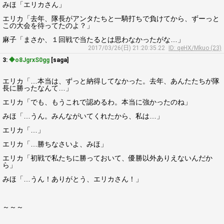
みほ「エリカさん」
エリカ「去年、隊長がアンタたちと一騎打ちで負けてから、ずーっと
この大会を待ってたのよ？」
麻子「まさか、１回戦で当たるとは思わなかったがな…」
2017/03/26(日) 21:20:35.22
ID: qeHX/Mkuo (23)
3:
◆o8JgrxS0gg
[saga]
エリカ「…本当は、ずっと納得してなかった。去年、あんたたちが隊
長に勝ったなんて…」
エリカ「でも、もうこれで認めるわ。本当に強かったのね」
みほ「…うん。みんながいてくれたから、私は…」
エリカ「…」
エリカ「…勝ちなさいよ、みほ」
エリカ「初戦で私たちに勝っておいて、優勝以外ありえないんだか
ら」
みほ「…うん！ありがとう、エリカさん！」
～～～