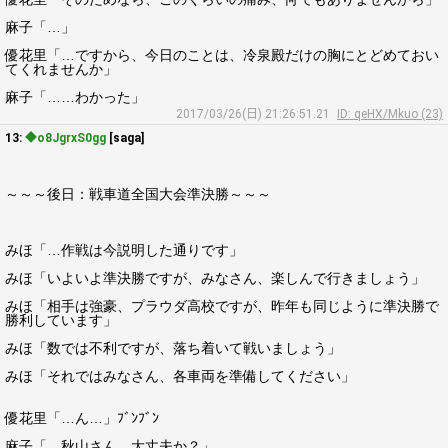
麻子「…」
優花里「…ですから、今日のことは、冷泉殿だけの胸にとどめておい
てくれませんか」
麻子「……わかった」
2017/03/26(日) 21:26:51.21
ID: qeHX/Mkuo (23)
13:
◆o8JgrxS0gg
[saga]
～～～後日：戦車道全国大会準決勝～～～
みほ「…作戦は今説明した通りです」
みほ「いよいよ準決勝ですが、みなさん、楽しんで行きましょう」
みほ「相手は強豪、プラウダ高校ですが、昨年も同じように準決勝で
勝利しています」
みほ「数では不利ですが、落ち着いて戦いましょう」
みほ「それではみなさん、各車両を準備してください」
優花里「…ん…」ﾌﾞﾝﾌﾞﾝ
麻子「…秋山さん、大丈夫か？」