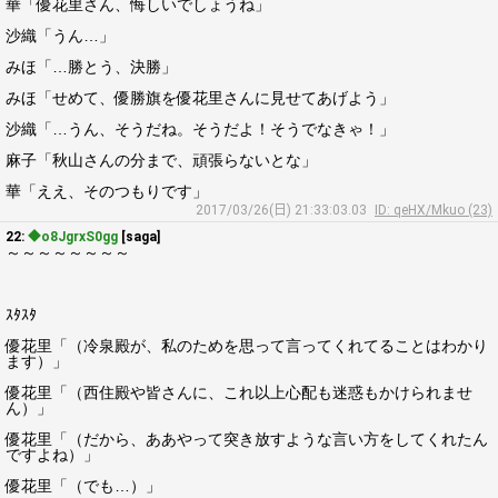
華「優花里さん、悔しいでしょうね」
沙織「うん…」
みほ「…勝とう、決勝」
みほ「せめて、優勝旗を優花里さんに見せてあげよう」
沙織「…うん、そうだね。そうだよ！そうでなきゃ！」
麻子「秋山さんの分まで、頑張らないとな」
華「ええ、そのつもりです」
2017/03/26(日) 21:33:03.03
ID: qeHX/Mkuo (23)
22:
◆o8JgrxS0gg
[saga]
～～～～～～～～
ｽﾀｽﾀ
優花里「（冷泉殿が、私のためを思って言ってくれてることはわかり
ます）」
優花里「（西住殿や皆さんに、これ以上心配も迷惑もかけられませ
ん）」
優花里「（だから、ああやって突き放すような言い方をしてくれたん
ですよね）」
優花里「（でも…）」