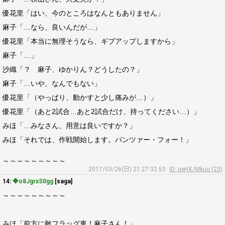
優花里「はい、今のところはなんともありません」
麻子「…なら、良いんだが…」
優花里「本当に無理そうなら、ギブアップしますから」
麻子「…」
沙織「？ 麻子、ゆかりん？どうしたの？」
麻子「…いや、なんでもない」
優花里「（やっぱり、動かすと少し痛みが…）」
優花里「（あと2試合…あと2試合だけ、持ってください…）」
みほ「…みなさん、用意は良いですか？」
みほ「それでは、作戦開始します。パンツァー・フォー！」
～～～～～～～～～
2017/03/26(日) 21:27:32.53
ID: qeHX/Mkuo (23)
14:
◆o8JgrxS0gg
[saga]
～～～～～～～～～
みほ「前方に敵フラッグ車！麻子さん！」