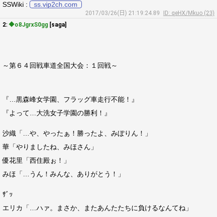
SSWiki :
ss.vip2ch.com
2017/03/26(日) 21:19:24.89
ID: qeHX/Mkuo (23)
2:
◆o8JgrxS0gg
[saga]
～第６４回戦車道全国大会：１回戦～
『…黒森峰女学園、フラッグ車走行不能！』
『よって…大洗女子学園の勝利！』
沙織「…や、やったぁ！勝ったよ、みぽりん！」
華「やりましたね、みほさん」
優花里「西住殿ぉ！」
みほ「…うん！みんな、ありがとう！」
ｻﾞｯ
エリカ「…ハァ。まさか、またあんたたちに負けるなんてね」