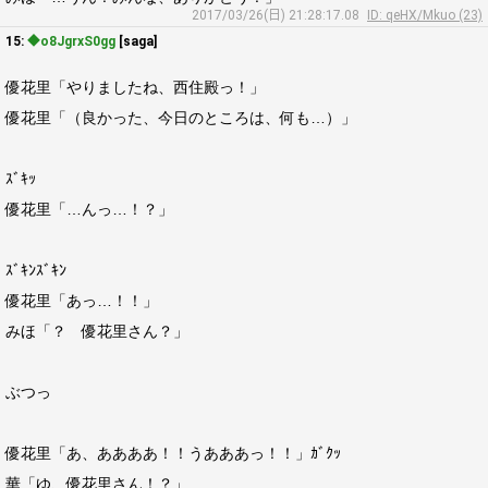
2017/03/26(日) 21:28:17.08
ID: qeHX/Mkuo (23)
15:
◆o8JgrxS0gg
[saga]
優花里「やりましたね、西住殿っ！」
優花里「（良かった、今日のところは、何も…）」
ｽﾞｷｯ
優花里「…んっ…！？」
ｽﾞｷﾝｽﾞｷﾝ
優花里「あっ…！！」
みほ「？ 優花里さん？」
ぶつっ
優花里「あ、ああああ！！うあああっ！！」ｶﾞｸｯ
華「ゆ、優花里さん！？」