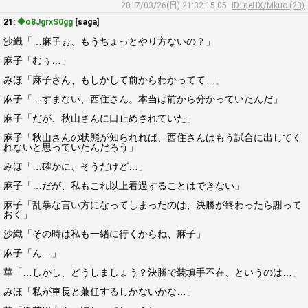
2017/03/26(日) 21:32:15.05
ID: qeHX/Mkuo (23)
21:
◆o8JgrxS0gg
[saga]
沙織「…麻子ぉ、もうちょっとやり方ないの？」
麻子「むぅ…」
みほ「麻子さん、もしかして前からわかってて…」
麻子「…すまない、西住さん。本当は前から分かっていたんだ」
麻子「だが、秋山さんに口止めされていた」
麻子「秋山さんの状態が知られれば、西住さんはもう試合に出してく
れないと思っていたんだろう」
みほ「…確かに、そうだけど…」
麻子「…だが、私もこれ以上看過することはできない」
麻子「乱暴な言い方になってしまったのは、決勝が終わったら謝って
おく」
沙織「その時は私も一緒に行くからね、麻子」
麻子「ん…」
華「…しかし、どうしましょう？決勝で装填手不在、というのは…」
みほ「私が車長と兼任するしかないかな…」