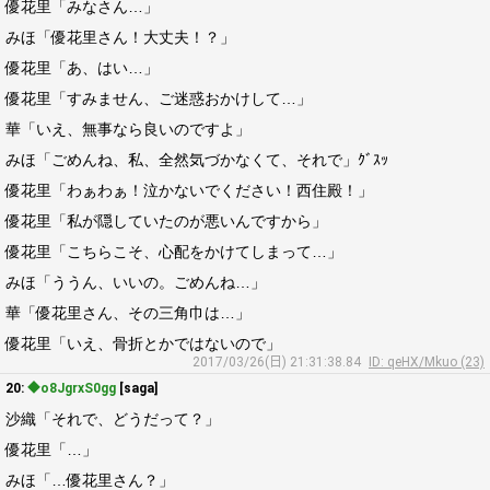
優花里「みなさん…」
みほ「優花里さん！大丈夫！？」
優花里「あ、はい…」
優花里「すみません、ご迷惑おかけして…」
華「いえ、無事なら良いのですよ」
みほ「ごめんね、私、全然気づかなくて、それで」ｸﾞｽｯ
優花里「わぁわぁ！泣かないでください！西住殿！」
優花里「私が隠していたのが悪いんですから」
優花里「こちらこそ、心配をかけてしまって…」
みほ「ううん、いいの。ごめんね…」
華「優花里さん、その三角巾は…」
優花里「いえ、骨折とかではないので」
2017/03/26(日) 21:31:38.84
ID: qeHX/Mkuo (23)
20:
◆o8JgrxS0gg
[saga]
沙織「それで、どうだって？」
優花里「…」
みほ「…優花里さん？」