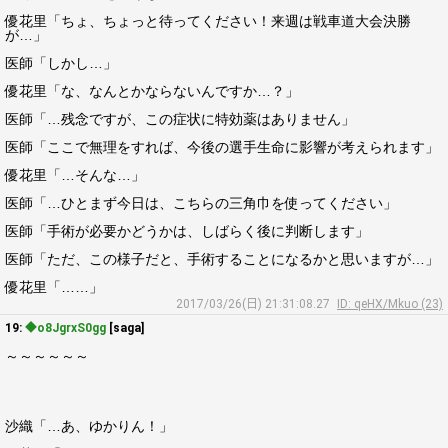
優花里「ちょ、ちょっと待ってください！来週は戦車道大会決勝
が…」
医師「しかし…」
優花里「な、なんとかならないんですか…？」
医師「…残念ですが、この症状に特効薬はありません」
医師「ここで無理をすれば、今後の選手生命に影響が考えられます」
優花里「…そんな…」
医師「…ひとまず今日は、こちらの三角巾を使ってください」
医師「手術が必要かどうかは、しばらく後に判断します」
医師「ただ、この様子だと、手術することになるかと思いますが…」
優花里「……」
2017/03/26(日) 21:31:08.27
ID: qeHX/Mkuo (23)
19:
◆o8JgrxS0gg
[saga]
～～～～～～
沙織「…あ、ゆかりん！」