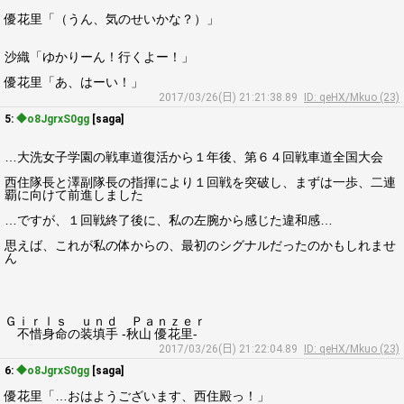
優花里「（うん、気のせいかな？）」
沙織「ゆかりーん！行くよー！」
優花里「あ、はーい！」
2017/03/26(日) 21:21:38.89
ID: qeHX/Mkuo (23)
5:
◆o8JgrxS0gg
[saga]
…大洗女子学園の戦車道復活から１年後、第６４回戦車道全国大会
西住隊長と澤副隊長の指揮により１回戦を突破し、まずは一歩、二連
覇に向けて前進しました
…ですが、１回戦終了後に、私の左腕から感じた違和感…
思えば、これが私の体からの、最初のシグナルだったのかもしれませ
ん
Ｇｉｒｌｓ ｕｎｄ Ｐａｎｚｅｒ
不惜身命の装填手 -秋山 優花里-
2017/03/26(日) 21:22:04.89
ID: qeHX/Mkuo (23)
6:
◆o8JgrxS0gg
[saga]
優花里「…おはようございます、西住殿っ！」