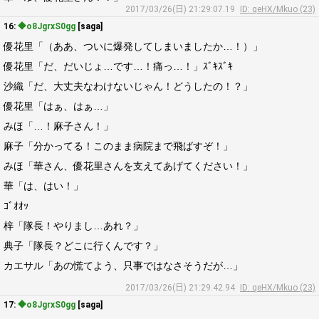
2017/03/26(日) 21:29:07.19
ID: qeHX/Mkuo (23)
16:
◆o8JgrxS0gg
[saga]
優花里「（ああ、ついに爆発してしまいましたか…！）」
優花里「だ、だいじょ…です…！痛っ…！」ｽﾞｷｽﾞｷ
沙織「だ、大丈夫なわけないじゃん！どうしたの！？」
優花里「はぁ、はぁ…」
みほ「…！麻子さん！」
麻子「分かってる！このまま病院まで飛ばすぞ！」
みほ「華さん、優花里さんを支えてあげてください！」
華「は、はい！」
ｺﾞｵｵｯ
梓「隊長！やりまし…あれ？」
典子「隊長？どこに行くんです？」
カエサル「あの慌てよう、只事ではなさそうだが…」
2017/03/26(日) 21:29:42.94
ID: qeHX/Mkuo (23)
17:
◆o8JgrxS0gg
[saga]