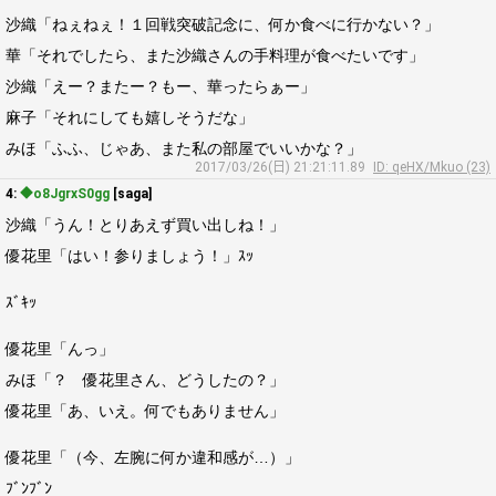
沙織「ねぇねぇ！１回戦突破記念に、何か食べに行かない？」
華「それでしたら、また沙織さんの手料理が食べたいです」
沙織「えー？またー？もー、華ったらぁー」
麻子「それにしても嬉しそうだな」
みほ「ふふ、じゃあ、また私の部屋でいいかな？」
2017/03/26(日) 21:21:11.89
ID: qeHX/Mkuo (23)
4:
◆o8JgrxS0gg
[saga]
沙織「うん！とりあえず買い出しね！」
優花里「はい！参りましょう！」ｽｯ
ｽﾞｷｯ
優花里「んっ」
みほ「？ 優花里さん、どうしたの？」
優花里「あ、いえ。何でもありません」
優花里「（今、左腕に何か違和感が…）」
ﾌﾞﾝﾌﾞﾝ