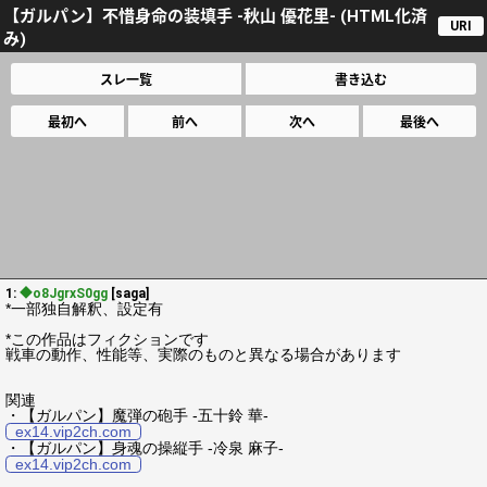
【ガルパン】不惜身命の装填手 -秋山 優花里- (HTML化済
URI
み)
スレ一覧
書き込む
最初へ
前へ
次へ
最後へ
1:
◆o8JgrxS0gg
[saga]
*一部独自解釈、設定有
*この作品はフィクションです
戦車の動作、性能等、実際のものと異なる場合があります
関連
・【ガルパン】魔弾の砲手 -五十鈴 華-
ex14.vip2ch.com
・【ガルパン】身魂の操縦手 -冷泉 麻子-
ex14.vip2ch.com