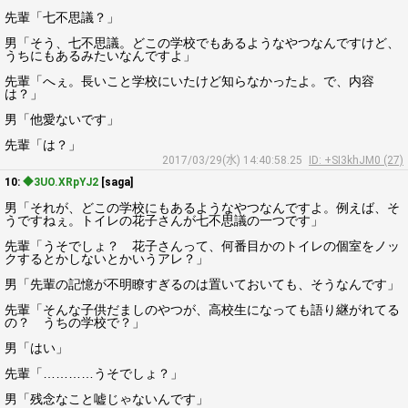
先輩「七不思議？」
男「そう、七不思議。どこの学校でもあるようなやつなんですけど、
うちにもあるみたいなんですよ」
先輩「へぇ。長いこと学校にいたけど知らなかったよ。で、内容
は？」
男「他愛ないです」
先輩「は？」
2017/03/29(水) 14:40:58.25
ID: +SI3khJM0 (27)
10:
◆3UO.XRpYJ2
[saga]
男「それが、どこの学校にもあるようなやつなんですよ。例えば、そ
うですねぇ。トイレの花子さんが七不思議の一つです」
先輩「うそでしょ？ 花子さんって、何番目かのトイレの個室をノッ
クするとかしないとかいうアレ？」
男「先輩の記憶が不明瞭すぎるのは置いておいても、そうなんです」
先輩「そんな子供だましのやつが、高校生になっても語り継がれてる
の？ うちの学校で？」
男「はい」
先輩「…………うそでしょ？」
男「残念なこと嘘じゃないんです」