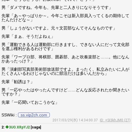
男「ダメですね。今年も、先輩と二人きりになりそうです」
先輩「あ～やっぱりか～。今年こそは新入部員入ってくるの期待して
たんだけどな～」
男「しょうがないですよ。元々文芸部なんてそんなものです」
先輩「まぁ、そうだよねぇ」
男「運動できる人は運動部に行きますし、できない人にだって文化部
を選ぶ権利があるわけです」
先輩「ワープロ部、将棋部、囲碁部、あと吹奏楽部と……。他になん
かあったっけ？」
男「演劇部写真部美術部放送部ですよ。まったく、私立みたいに人が
たくさんいるわけじゃないのに部活だけは多いんだから」
先輩「勧誘は？」
男「一応やったはやったんですけど……どんな反応されたか聞きたい
ですか？」
先輩「一応聞いておこうかな」
SSWiki :
ss.vip2ch.com
2017/03/29(水) 14:34:00.37
ID: +SI3khJM0 (27)
2:
◆3UO.XRpYJ2
[saga]