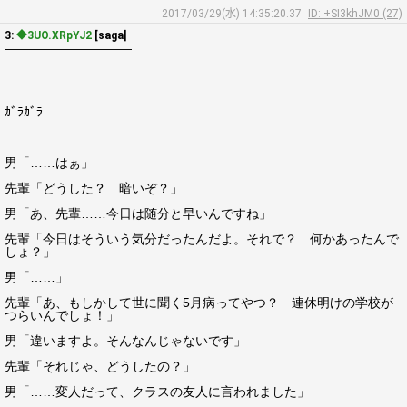
2017/03/29(水) 14:35:20.37
ID: +SI3khJM0 (27)
3:
◆3UO.XRpYJ2
[saga]
――――――――――
ｶﾞﾗｶﾞﾗ
男「……はぁ」
先輩「どうした？ 暗いぞ？」
男「あ、先輩……今日は随分と早いんですね」
先輩「今日はそういう気分だったんだよ。それで？ 何かあったんで
しょ？」
男「……」
先輩「あ、もしかして世に聞く5月病ってやつ？ 連休明けの学校が
つらいんでしょ！」
男「違いますよ。そんなんじゃないです」
先輩「それじゃ、どうしたの？」
男「……変人だって、クラスの友人に言われました」