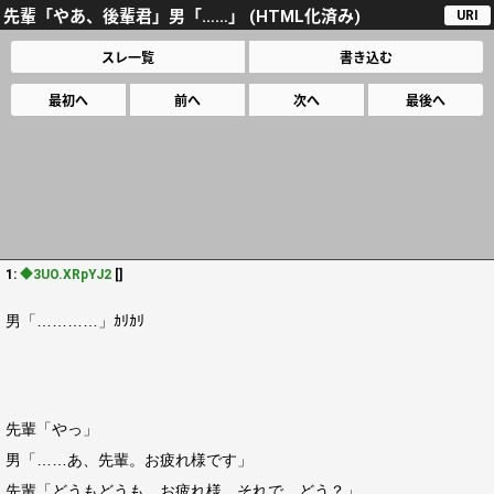
先輩「やあ、後輩君」男「……」 (HTML化済み)
URI
スレ一覧
書き込む
最初へ
前へ
次へ
最後へ
1:
◆3UO.XRpYJ2
[]
男「…………」ｶﾘｶﾘ
先輩「やっ」
男「……あ、先輩。お疲れ様です」
先輩「どうもどうも、お疲れ様。それで、どう？」