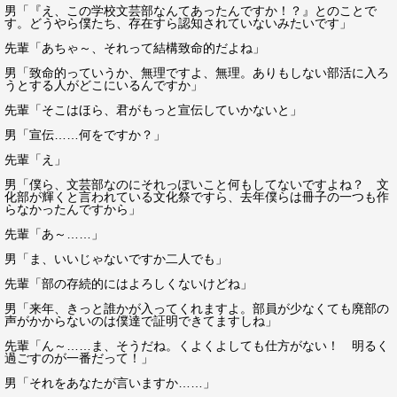
男「『え、この学校文芸部なんてあったんですか！？』とのことで
す。どうやら僕たち、存在すら認知されていないみたいです」
先輩「あちゃ～、それって結構致命的だよね」
男「致命的っていうか、無理ですよ、無理。ありもしない部活に入ろ
うとする人がどこにいるんですか」
先輩「そこはほら、君がもっと宣伝していかないと」
男「宣伝……何をですか？」
先輩「え」
男「僕ら、文芸部なのにそれっぽいこと何もしてないですよね？ 文
化部が輝くと言われている文化祭ですら、去年僕らは冊子の一つも作
らなかったんですから」
先輩「あ～……」
男「ま、いいじゃないですか二人でも」
先輩「部の存続的にはよろしくないけどね」
男「来年、きっと誰かが入ってくれますよ。部員が少なくても廃部の
声がかからないのは僕達で証明できてますしね」
先輩「ん～……ま、そうだね。くよくよしても仕方がない！ 明るく
過ごすのが一番だって！」
男「それをあなたが言いますか……」