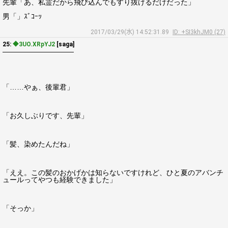
先輩「あ、私霊だから飛び込んでもすり抜けるだけだった」
男「」ｽﾞｺｰｯ
2017/03/29(水) 14:52:31.89
ID: +SI3khJM0 (27)
25:
◆3UO.XRpYJ2
[saga]
――――――――――
「……やぁ、後輩君」
「お久しぶりです、先輩」
「髪、染めたんだね」
「ええ。この髪のおかげかは知らないですけれど、ひと夏のアバンチ
ュールってやつも経験できました」
「そっか」