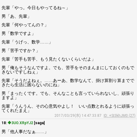
先輩「やっ。今日もやってるね～」
男「あ、先輩」
先輩「何やってんの？」
男「数学ですよ」
先輩「うげっ、数学……」
男「苦手ですか？」
先輩「苦手も苦手、もう見たくないくらいだよ」
男「俺もそうなんですよ。でも、苦手をそのまんまにしておくのもで
きないですしねぇ」
先輩「そうだよねぇ。……あーあ、数学なんて、掛け算割り算までで
きたら生活に困らないのにね」
男「まったくです。でも、そんなことも言っていられないし、頑張り
ますよ」
先輩「うんうん、その心意気やよし！ いい点数とれるように頑張っ
てくれたまえ」
2017/03/29(水) 14:47:33.87
ID: +SI3khJM0 (27)
18:
◆3UO.XRpYJ2
[saga]
男「他人事だなぁ……」