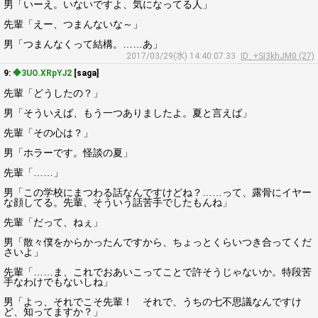
男「いーえ。いないですよ、気になってる人」
先輩「えー、つまんないな～」
男「つまんなくって結構。……あ」
2017/03/29(水) 14:40:07.33
ID: +SI3khJM0 (27)
9:
◆3UO.XRpYJ2
[saga]
先輩「どうしたの？」
男「そういえば、もう一つありましたよ。夏と言えば」
先輩「その心は？」
男「ホラーです。怪談の夏」
先輩「……」
男「この学校にまつわる話なんですけどね？……って、露骨にイヤー
な顔してる。先輩、そういう話苦手でしたもんね」
先輩「だって、ねぇ」
男「散々僕をからかったんですから、ちょっとくらいつき合ってくだ
さいよ」
先輩「……ま、これでおあいこってことで許そうじゃないか。特段苦
手なわけでもないしね」
男「よっ、それでこそ先輩！ それで、うちの七不思議なんですけ
ど、知ってますか？」