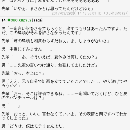
男「ほんっとうにすみませんでしたああああああああ！！」
先輩「いやぁ、まさかとは思ってたんだけどねぇ」
2017/03/29(水) 14:43:56.01
ID: +SI3khJM0 (27)
14:
◆3UO.XRpYJ2
[saga]
男「一応言い訳をさせてもらうと、出すつもりはあったんですよ。た
だ、この鳥頭がそれを許さなかったんです」
先輩「君の鳥頭も相変わらずだねぇ。ま、しょうがないさ」
男「本当にすみません……」
先輩「……あ、そういえば、夏休みは何してたの？」
男「……先輩の言いつけ通り、勉強してましたけど」
先輩「おっ、本当に？」
男「ええ。元々自分で計画を立てていたことでしたし、やり遂げてや
ろうかと」
先輩「おっ、そこは評価できるね。……一応聞いておくけど、ひと夏
のアバンチュールは？」
男「……」
先輩「おっと、いい。言わなくていいよ。その表情と間ですべてわか
ってしまった」
男「どうせ、僕はモテませんよだ」