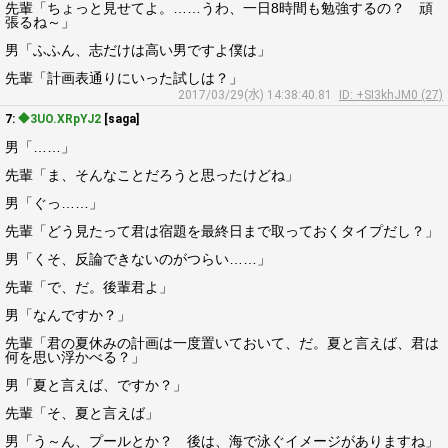
先輩「ちょっと見せてよ。……うわ、一日8時間も勉強するの？ 頑
張るね～」
男「ふふん、志だけは高い男ですよ僕は」
先輩「計画表通りにいった試しは？」
2017/03/29(水) 14:38:40.81
ID: +SI3khJM0 (27)
7:
◆3UO.XRpYJ2
[saga]
男「……」
先輩「ま、そんなことだろうと思ったけどね」
男「ぐっ……」
先輩「どう見たって君は宿題を最終日まで取っておくタイプだし？」
男「くそ、反論できないのがつらい……」
先輩「で、だ。後輩君よ」
男「なんですか？」
先輩「君の夏休みの計画は一度置いておいて、だ。夏と言えば、君は
何を思い浮かべる？」
男「夏と言えば、ですか？」
先輩「そ、夏と言えば」
男「う～ん、プールとか？ 後は、海で泳ぐイメージがありますね」