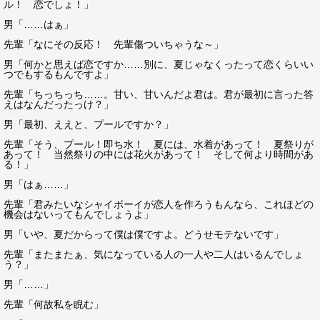
ル！ 恋でしょ！」
男「……はぁ」
先輩「なにその反応！ 先輩傷ついちゃうな～」
男「何かと思えば恋ですか……別に、夏じゃなくったって恋くらいい
つでもするもんですよ」
先輩「ちっちっち……。甘い、甘いんだよ君は。君が最初に言った答
えはなんだったっけ？」
男「最初、ええと、プールですか？」
先輩「そう、プール！即ち水！ 夏には、水着があって！ 夏祭りが
あって！ 当然祭りの中には花火があって！ そして何より時間があ
る！」
男「はぁ……」
先輩「君みたいなシャイボーイが恋人を作ろうもんなら、これほどの
機会はないってもんでしょうよ」
男「いや、夏だからって僕は僕ですよ。どうせモテないです」
先輩「またまたぁ、気になっている人の一人や二人はいるんでしょ
う？」
男「……」
先輩「何故私を睨む」