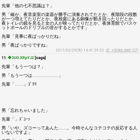
先輩「他の七不思議は？」
男「確か、夜音楽室の楽器が勝手に演奏されてたとか、夜階段の段数
が一つ増えてたりだとか、夜校庭にある銅像が動き回ったりだとか、
夜トイレの鏡を見ると女の人が映ってたりだとか、夜体育館でバスケ
ットボールのドリブルの音がするとかです」
先輩「見事に夜ばっかりだね」
男「夜ばっかりですね」
2017/03/29(水) 14:41:39.53
ID: +SI3khJM0 (27)
11:
◆3UO.XRpYJ2
[saga]
先輩「もう一つは？」
男「もう一つは………………」
先輩「……」ｺﾞｸﾘ
男「忘れちゃいました」
先輩「」ｽﾞｺｰｯ
男「いや、ズコーってあんた……。今時そんなコテコテの反応する人
いないですよ」