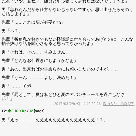
先輩「いや、君ねぇ。随分と引っ張って忘れたはないでしょうよ」
男「忘れたんだから仕方がないじゃないですか。思い出せたらそのう
ち話しますよ」
先輩「……これは罰が必要だね」
男「へ？」
先輩「折角私が好きでもない怪談話に付き合ってあげたのに、こんな
拍子抜けな話を聞かさせると思ってなかったよ」
男「それは、その……すみません」
先輩「どんなお仕置きにしようかなぁ」
男「あの、出来ればお手柔らかにお願いしたいのですが……」
先輩「うーん…………よし、決めた！」
男「……」ｺﾞｸﾘ
先輩「罰として、夏は私とひと夏のアバンチュールを過ごしなさ
い！」
2017/03/29(水) 14:42:29.26
ID: +SI3khJM0 (27)
12:
◆3UO.XRpYJ2
[saga]
男「えっ…………ええええええええええええええ！？」