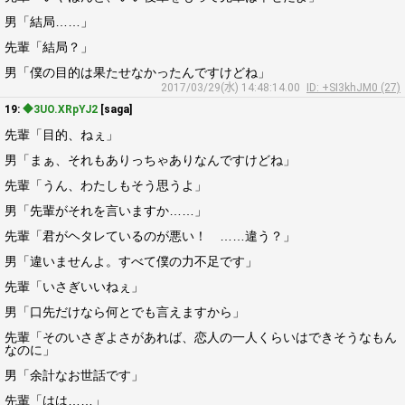
男「結局……」
先輩「結局？」
男「僕の目的は果たせなかったんですけどね」
2017/03/29(水) 14:48:14.00
ID: +SI3khJM0 (27)
19:
◆3UO.XRpYJ2
[saga]
先輩「目的、ねぇ」
男「まぁ、それもありっちゃありなんですけどね」
先輩「うん、わたしもそう思うよ」
男「先輩がそれを言いますか……」
先輩「君がヘタレているのが悪い！ ……違う？」
男「違いませんよ。すべて僕の力不足です」
先輩「いさぎいいねぇ」
男「口先だけなら何とでも言えますから」
先輩「そのいさぎよさがあれば、恋人の一人くらいはできそうなもん
なのに」
男「余計なお世話です」
先輩「はは……」