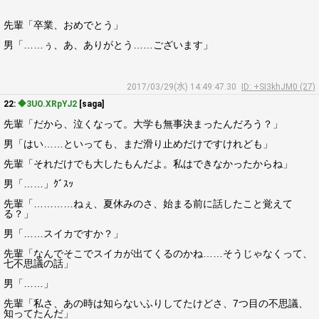
先輩「卒業、おめでとう」
男「……ぅ、あ、ありがとう……ございます」
2017/03/29(水) 14:49:47.30
ID: +SI3khJM0 (27)
22:
◆3UO.XRpYJ2
[saga]
先輩「だから、泣くなって。大学も無事決まったんだろう？」
男「はい……といっても、まだ滑り止めだけですけれども」
先輩「それだけでも大したもんだよ。私はできなかったからね」
男「……」ｸﾞｽｯ
先輩「…………ねぇ、夏休みのさ、始まる前に話したこと覚えて
る？」
男「……スイカですか？」
先輩「なんでそこでスイカが出てくるのかね……そうじゃなくって、
七不思議の話」
男「……」
先輩「私さ、あの時は知らないふりしてたけどさ、7つ目の不思議、
知ってたんだ」