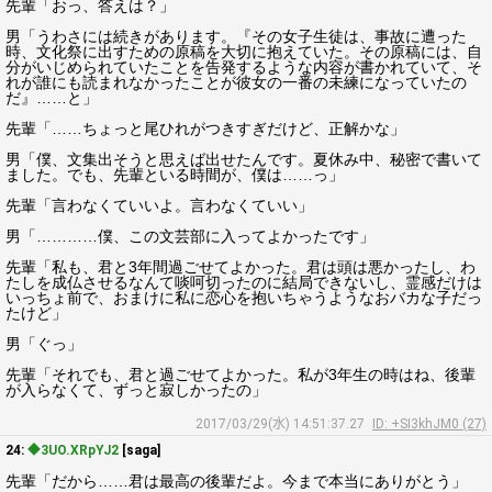
先輩「おっ、答えは？」
男「うわさには続きがあります。『その女子生徒は、事故に遭った
時、文化祭に出すための原稿を大切に抱えていた。その原稿には、自
分がいじめられていたことを告発するような内容が書かれていて、そ
れが誰にも読まれなかったことが彼女の一番の未練になっていたの
だ』……と」
先輩「……ちょっと尾ひれがつきすぎだけど、正解かな」
男「僕、文集出そうと思えば出せたんです。夏休み中、秘密で書いて
ました。でも、先輩といる時間が、僕は……っ」
先輩「言わなくていいよ。言わなくていい」
男「…………僕、この文芸部に入ってよかったです」
先輩「私も、君と3年間過ごせてよかった。君は頭は悪かったし、わ
たしを成仏させるなんて啖呵切ったのに結局できないし、霊感だけは
いっちょ前で、おまけに私に恋心を抱いちゃうようなおバカな子だっ
たけど」
男「ぐっ」
先輩「それでも、君と過ごせてよかった。私が3年生の時はね、後輩
が入らなくて、ずっと寂しかったの」
2017/03/29(水) 14:51:37.27
ID: +SI3khJM0 (27)
24:
◆3UO.XRpYJ2
[saga]
先輩「だから……君は最高の後輩だよ。今まで本当にありがとう」