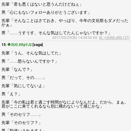
先輩「君も悪くはないと思うんだけどねぇ」
男「心にもないフォローありがとうございます」
先輩「そんなことはさておき。やっぱり、今年の文化祭もダメだった
かぁ」
男「……うすうす、そんな気はしてたんじゃないですか？」
2017/03/29(水) 14:44:50.69
ID: +SI3khJM0 (27)
15:
◆3UO.XRpYJ2
[saga]
先輩「うん、そんな気はしてた」
男「……怒らないんですか？」
先輩「なんで？」
男「だって、その……」
先輩「気にしてないよ」
男「え？」
先輩「今の私は君と過ごす時間がなによりなんだよ。だから、まぁ。
君がここに来てくれるなら別に構わないって感じかな」
男「そのセリフ……」
先輩「そのセリフ？」
男「勘違いされますよ」