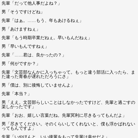
先輩「だって他人事だよね？」
男「そうですけどね」
先輩「はぁ。……もう、年もあけるねぇ」
男「あけますねぇ」
先輩「もう時期卒業だねぇ。早いもんだねぇ」
男「早いもんですねぇ」
先輩「……君は、良かったの？」
男「何がですか？」
先輩「文芸部なんかに入っちゃって。もっと違う部活に入ったら、ま
た違った青春が遅れただろうにさ」
男「僕は、別に後悔していませんよ」
先輩「本当？」
男「ええ。文芸部らしいことはしなかったですけど、先輩と過ごすの
楽しかったです」
先輩「おお、嬉しい言葉だね。先輩冥利に尽きるってもんだよ」
男「尽きてください。そのくらいしてくれないと、僕も浮かばれない
ってもんですよ」
先輩「いやほんと、いい後輩をもって先輩は幸せだよ」