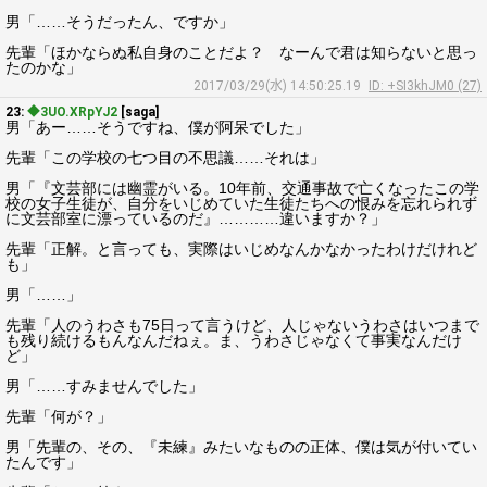
男「……そうだったん、ですか」
先輩「ほかならぬ私自身のことだよ？ なーんで君は知らないと思っ
たのかな」
2017/03/29(水) 14:50:25.19
ID: +SI3khJM0 (27)
23:
◆3UO.XRpYJ2
[saga]
男「あー……そうですね、僕が阿呆でした」
先輩「この学校の七つ目の不思議……それは」
男「『文芸部には幽霊がいる。10年前、交通事故で亡くなったこの学
校の女子生徒が、自分をいじめていた生徒たちへの恨みを忘れられず
に文芸部室に漂っているのだ』…………違いますか？」
先輩「正解。と言っても、実際はいじめなんかなかったわけだけれど
も」
男「……」
先輩「人のうわさも75日って言うけど、人じゃないうわさはいつまで
も残り続けるもんなんだねぇ。ま、うわさじゃなくて事実なんだけ
ど」
男「……すみませんでした」
先輩「何が？」
男「先輩の、その、『未練』みたいなものの正体、僕は気が付いてい
たんです」