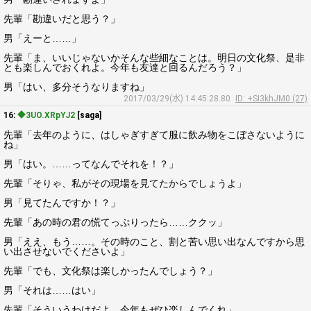
先輩「勘違いだと思う？」
男「えーと……」
先輩「ま、いいじゃないかそんな些細なことは。明日の文化祭、是非
とも楽しんでおくれよ。今年も友達と回るんだろう？」
男「はい、多分そうなりますね」
2017/03/29(水) 14:45:28.80
ID: +SI3khJM0 (27)
16:
◆3UO.XRpYJ2
[saga]
先輩「去年のように、はしゃぎすぎて服に飲み物をこぼさないように
ね」
男「はい。……ってなんでそれを！？」
先輩「そりゃ、私がその現場を見てたからでしょうよ」
男「見てたんですか！？」
先輩「あの時の君の慌てっぷりったら……ククッ」
男「ええ、もう……。その時のこと、割と苦い思い出なんですから思
い出させないでくださいよ」
先輩「でも、文化祭は楽しかったんでしょう？」
男「それは……はい」
先輩「そういうわけだよ。今年もぜひ楽しんでくれ」