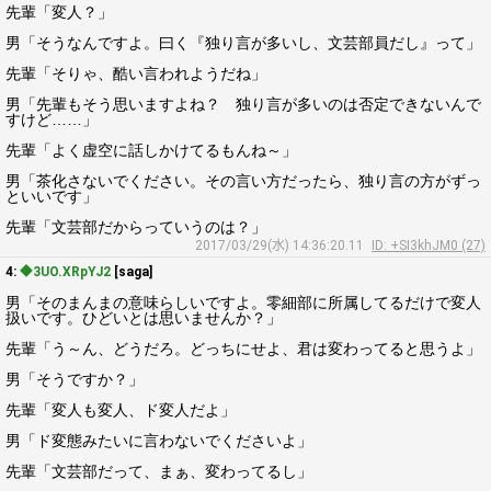
先輩「変人？」
男「そうなんですよ。曰く『独り言が多いし、文芸部員だし』って」
先輩「そりゃ、酷い言われようだね」
男「先輩もそう思いますよね？ 独り言が多いのは否定できないんで
すけど……」
先輩「よく虚空に話しかけてるもんね～」
男「茶化さないでください。その言い方だったら、独り言の方がずっ
といいです」
先輩「文芸部だからっていうのは？」
2017/03/29(水) 14:36:20.11
ID: +SI3khJM0 (27)
4:
◆3UO.XRpYJ2
[saga]
男「そのまんまの意味らしいですよ。零細部に所属してるだけで変人
扱いです。ひどいとは思いませんか？」
先輩「う～ん、どうだろ。どっちにせよ、君は変わってると思うよ」
男「そうですか？」
先輩「変人も変人、ド変人だよ」
男「ド変態みたいに言わないでくださいよ」
先輩「文芸部だって、まぁ、変わってるし」