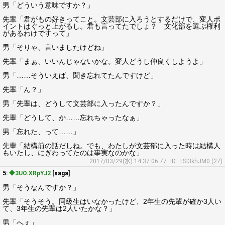
男「どういう意味ですか？」
先輩「君がもの好きってこと。文芸部に入ろうとするだけで、変人ポ
イントはぐっと上がるし。君も言ってたでしょ？ 文化部を選ぶ権利
があるわけですって」
男「そりゃ、言いましたけどね」
先輩「まぁ、いいんじゃないかな。変人どうし仲良くしようよ」
男「……そういえば、聞き忘れてたんですけど」
先輩「ん？」
男「先輩は、どうして文芸部に入ったんですか？」
先輩「どうして、か……忘れちゃったなぁ」
男「忘れた、って……」
先輩「結構前の話だしね。でも、わたしが文芸部に入った時は結構人
もいたし、にぎわってたのは事実なのかな」
2017/03/29(水) 14:37:06.77
ID: +SI3khJM0 (27)
5:
◆3UO.XRpYJ2
[saga]
男「そうなんですか？」
先輩「そうそう。同級生はいなかったけど、2年生の先輩が確か3人い
て、3年生の先輩は2人いたかな？」
男「へぇ」