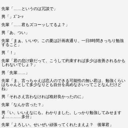
先輩「……というのは冗談で」
男「」ｽﾞｺｰｯ
先輩「……君もズコーッしてるよ？」
男「あ、つい」
先輩「まぁ、いいや。この夏は計画表通り、一日8時間きっちり勉強
すること」
男「！」
先輩「君の怠け癖だって、こうして約束すれば多少は改善されるかも
しれないでしょ？」
男「先輩……」
先輩「ま、言っちゃえば恋人のできる可能性の無い君は、勉強くらい
はちゃんとして多少なりとも自分を高めなさいってことなんだけど
ね」
男「それさえ言わなければ格好良かったのに」
先輩「なんか言った？」
男「い、いいえなにも。わかりました。しっかり勉強してみせます
よ…………多分」
先輩「よろしい。せいぜい頑張ってくれたまえよ？ 後輩君」