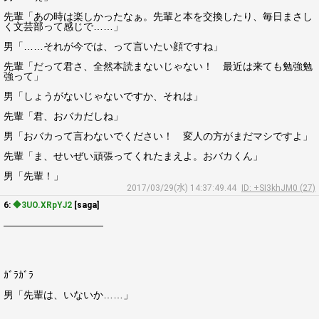
先輩「あの時は楽しかったなぁ。先輩と本を交換したり、毎日まさし
く文芸部って感じで……」
男「……それが今では、って言いたい顔ですね」
先輩「だって君さ、全然本読まないじゃない！ 最近は来ても勉強勉
強って」
男「しょうがないじゃないですか、それは」
先輩「君、おバカだしね」
男「おバカって言わないでください！ 変人の方がまだマシですよ」
先輩「ま、せいぜい頑張ってくれたまえよ。おバカくん」
男「先輩！」
2017/03/29(水) 14:37:49.44
ID: +SI3khJM0 (27)
6:
◆3UO.XRpYJ2
[saga]
――――――――――
ｶﾞﾗｶﾞﾗ
男「先輩は、いないか……」