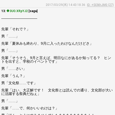
2017/03/29(水) 14:43:18.36
ID: +SI3khJM0 (27)
13:
◆3UO.XRpYJ2
[saga]
――――――――――
先輩「それで？」
男「……」
先輩「夏休みも終わり、9月に入ったわけなんだけどさ」
男「……」
先輩「そうそう、9月と言えば、明日なにがあるか知ってる？ ヒン
トを出すと、学校のイベントです」
男「……さい」
先輩「うん？」
男「文化祭……です」
先輩「はい、大正解です！ 文化祭とは読んでの通り、文化部が大い
に活躍する祭典だねぇ」
男「……」
先輩「……で、何かいいわけは？」