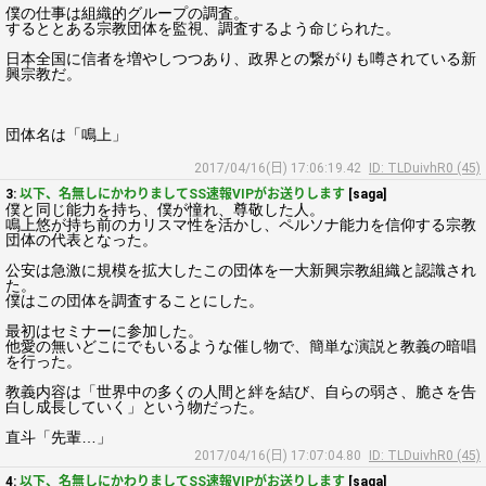
僕の仕事は組織的グループの調査。
するととある宗教団体を監視、調査するよう命じられた。
日本全国に信者を増やしつつあり、政界との繋がりも噂されている新
興宗教だ。
団体名は「鳴上」
2017/04/16(日) 17:06:19.42
ID: TLDuivhR0 (45)
3:
以下、名無しにかわりましてSS速報VIPがお送りします
[saga]
僕と同じ能力を持ち、僕が憧れ、尊敬した人。
鳴上悠が持ち前のカリスマ性を活かし、ペルソナ能力を信仰する宗教
団体の代表となった。
公安は急激に規模を拡大したこの団体を一大新興宗教組織と認識され
た。
僕はこの団体を調査することにした。
最初はセミナーに参加した。
他愛の無いどこにでもいるような催し物で、簡単な演説と教義の暗唱
を行った。
教義内容は「世界中の多くの人間と絆を結び、自らの弱さ、脆さを告
白し成長していく」という物だった。
直斗「先輩…」
2017/04/16(日) 17:07:04.80
ID: TLDuivhR0 (45)
4:
以下、名無しにかわりましてSS速報VIPがお送りします
[saga]