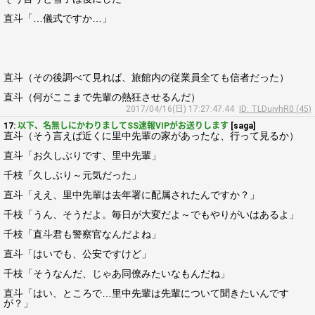
直斗「…儀式ですか…」
直斗（その後調べて見れば、旅館内の従業員全ても信者だった）
直斗（何がここまで先輩の熱狂させるんだ）
2017/04/16(日) 17:27:47.44
ID: TLDuivhR0 (45)
17:
以下、名無しにかわりましてSS速報VIPがお送りします
[saga]
直斗（そう言えば近くに里中先輩の家があったな、行って見るか）
直斗「お久しぶりです、里中先輩」
千枝「久しぶり～元気だった」
直斗「ええ、里中先輩は去年署に配属されたんですか？」
千枝「うん、そうだよ。毎日が大変だよ～でもやりがいはあるよ」
千枝「直斗君も警察官なんだよね」
直斗「はいでも、公安ですけど」
千枝「そうなんだ、じゃあ同僚みたいなもんだね」
直斗「はい、ところで…里中先輩は先輩について聞きたいんです
が？」