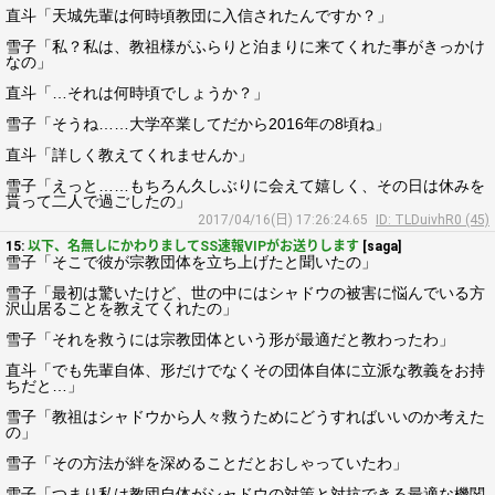
直斗「天城先輩は何時頃教団に入信されたんですか？」
雪子「私？私は、教祖様がふらりと泊まりに来てくれた事がきっかけ
なの」
直斗「…それは何時頃でしょうか？」
雪子「そうね……大学卒業してだから2016年の8頃ね」
直斗「詳しく教えてくれませんか」
雪子「えっと……もちろん久しぶりに会えて嬉しく、その日は休みを
貰って二人で過ごしたの」
2017/04/16(日) 17:26:24.65
ID: TLDuivhR0 (45)
15:
以下、名無しにかわりましてSS速報VIPがお送りします
[saga]
雪子「そこで彼が宗教団体を立ち上げたと聞いたの」
雪子「最初は驚いたけど、世の中にはシャドウの被害に悩んでいる方
沢山居ることを教えてくれたの」
雪子「それを救うには宗教団体という形が最適だと教わったわ」
直斗「でも先輩自体、形だけでなくその団体自体に立派な教義をお持
ちだと…」
雪子「教祖はシャドウから人々救うためにどうすればいいのか考えた
の」
雪子「その方法が絆を深めることだとおしゃっていたわ」
雪子「つまり私は教団自体がシャドウの対策と対抗できる最適な機関