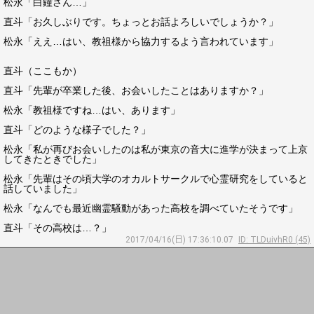
松永「白鐘さん…」
直斗「お久しぶりです。ちょっとお話よろしいでしょうか？」
松永「ええ…はい、教祖様から協力するよう言われています」
直斗（ここもか）
直斗「先輩が卒業した後、お会いしたことはありますか？」
松永「教祖様ですね…はい、あります」
直斗「どのような様子でした？」
松永「私が再びお会いしたのは私が東京の音大に進学が決まって上京
してきたときでした」
松永「先輩はその頃大学のオカルトサークルで心霊研究をしていると
話していました」
松永「なんでも最近幽霊騒動があった高校を調べていたそうです」
直斗「その高校は…？」
2017/04/16(日) 17:36:10.07
ID: TLDuivhR0 (45)