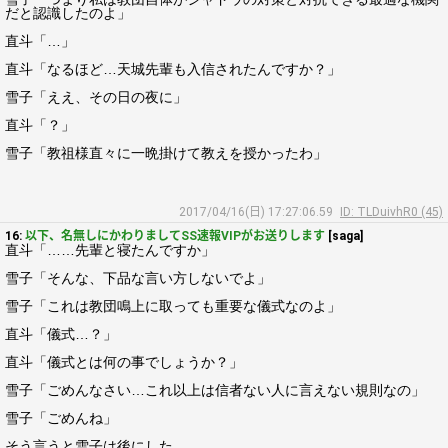
だと認識したのよ」
直斗「…」
直斗「なるほど…天城先輩も入信されたんですか？」
雪子「ええ、その日の夜に」
直斗「？」
雪子「教祖様直々に一晩掛けて教えを授かったわ」
2017/04/16(日) 17:27:06.59
ID: TLDuivhR0 (45)
16:
以下、名無しにかわりましてSS速報VIPがお送りします
[saga]
直斗「……先輩と寝たんですか」
雪子「そんな、下品な言い方しないでよ」
雪子「これは教団鳴上に取っても重要な儀式なのよ」
直斗「儀式…？」
直斗「儀式とは何の事でしょうか？」
雪子「ごめんなさい…これ以上は信者ない人に言えない規則なの」
雪子「ごめんね」
そう言うと雪子は後にした