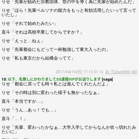
りせ「先輩が始めた宗教団体、世の中を導く為に先輩が始めたんだ」
りせ「ほら！先輩ペルソナの能力をもっと有効活用したいって言って
いたし」
りせ「それで始めたみたい」
直斗「それは高校卒業してからですか？」
りせ「えっと…ねぇ」
りせ「先輩都会にもどって一杯勉強して東大入ったの」
りせ「私も東京だから結構会ってて」
2017/04/16(日) 17:12:31.12
ID: TLDuivhR0 (45)
10:
以下、名無しにかわりましてSS速報VIPがお送りします
[saga]
りせ「都会に戻っても時々私とは遊んでくれたんだよ」
りせ「その時は別に変わった様子も無かったなぁ」
直斗「本当ですか…」
りせ「うん…あっ！でも…」
直斗「…！」
りせ「先輩、変わったかなぁ…大学入学してからなんか吹っ切れたみ
たいに」