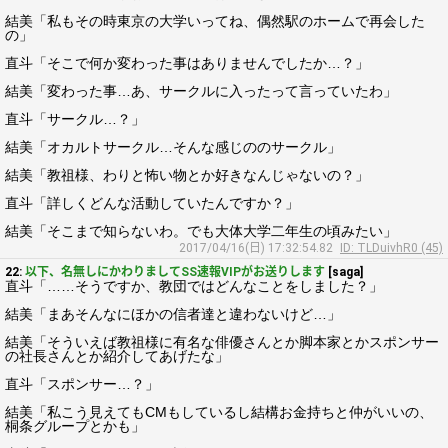
結美「私もその時東京の大学いってね、偶然駅のホームで再会した
の」
直斗「そこで何か変わった事はありませんでしたか…？」
結美「変わった事…あ、サークルに入ったって言っていたわ」
直斗「サークル…？」
結美「オカルトサークル…そんな感じののサークル」
結美「教祖様、わりと怖い物とか好きなんじゃないの？」
直斗「詳しくどんな活動していたんですか？」
結美「そこまで知らないわ。でも大体大学二年生の頃みたい」
2017/04/16(日) 17:32:54.82
ID: TLDuivhR0 (45)
22:
以下、名無しにかわりましてSS速報VIPがお送りします
[saga]
直斗「……そうですか、教団ではどんなことをしました？」
結美「まあそんなにほかの信者達と違わないけど…」
結美「そういえば教祖様に有名な俳優さんとか脚本家とかスポンサー
の社長さんとか紹介してあげたな」
直斗「スポンサー…？」
結美「私こう見えてもCMもしているし結構お金持ちと仲がいいの、
桐条グループとかも」