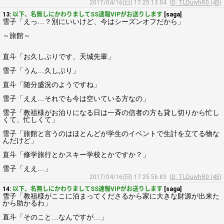
2017/04/16(日) 17:25:13.04
ID: TLDuivhR0 (45)
13:
以下、名無しにかわりましてSS速報VIPがお送りします
[saga]
雪子「えっ…？別にいいけど、今はシーズンオフだから」
～旅館～
直斗「お久しぶりです、天城先輩」
雪子「うん…久しぶり」
直斗「随分盛況のようですね」
雪子「ええ…それでも今は空いている方なの」
雪子「教祖様がお泊りになる日は一斉の信者の方も貸し切りから忙し
くて、忙しくて」
雪子「旅館と言うのはほとんどが学生のイベントで生計を立てる物な
んだけど」
直斗「修学旅行とかスキー学校とかですか？」
雪子「ええ…」
2017/04/16(日) 17:25:56.83
ID: TLDuivhR0 (45)
14:
以下、名無しにかわりましてSS速報VIPがお送りします
[saga]
雪子「教祖様がここに泊まってくださるから家に大きな財源が出来た
から助かるわ」
直斗「そのこと…なんですが…」