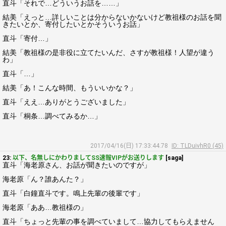
直斗「それで…どういうお話を……」
結美「えっと…詳しいことは分からないかないけど教祖様のお話を聞
きたいとか、寄付したいとかそういうお話」
直斗「寄付…」
結美「教祖様の是非役に立てたいんだ、さすが教祖様！人望が違う
わ」
直斗「…」
結美「あ！こんな時間、もういいかな？」
直斗「ええ…ありがとうございました」
直斗「桐条…調べてみるか…」
2017/04/16(日) 17:33:44.78
ID: TLDuivhR0 (45)
23:
以下、名無しにかわりましてSS速報VIPがお送りします
[saga]
直斗「海老原さん、お話が聞きたいのですが」
海老原「ん？誰あんた？」
直斗「白鐘直斗です。鳴上先輩の後輩です」
海老原「ああ…教祖様の」
直斗「ちょっと先輩の事を調べていまして…協力してもらえません