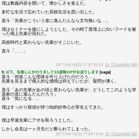
僕は教義内容を聞いて、懐かしさを覚えた。
多忙な生活で忘れていた高校生活を思い出した。
直斗「先輩がこういう道に進んだんなら文句無いな…」
僕はセミナーを後にしようとした、その時丁度壇上に白いフードを被
った鳴上先輩が現れた。
高校時代と変わらない先輩がそこにいた。
直斗「……」
2017/04/16(日) 17:07:50.62
ID: TLDuivhR0 (45)
5:
以下、名無しにかわりましてSS速報VIPがお送りします
[saga]
直斗「何故こんな団体を作り上げたのだろう…」
先輩を見るまで個人的な感情は抑えていたが、疑問が沸く。
直斗「あの先輩があの頃と変わらない先輩が、どうしてこのような求
道家の道に進んだんだろう」
直斗「気になる…」
僕はすっかり探偵が持つ知的好奇心が芽生えてきた。
僕は早速先輩にアポを取ろうとした。
しかし会見は一ヶ月先だと断られてしまった。
2017/04/16(日) 17:08:19.60
ID: TLDuivhR0 (45)