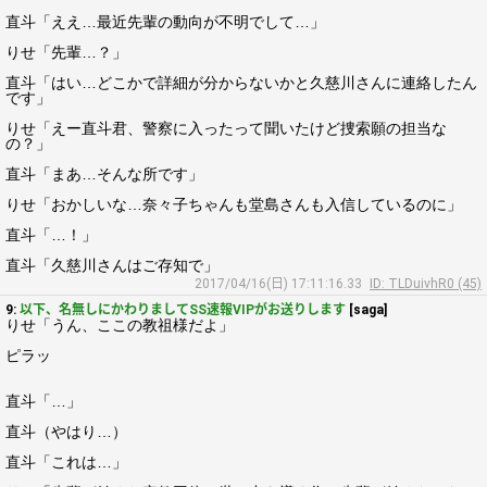
直斗「ええ…最近先輩の動向が不明でして…」
りせ「先輩…？」
直斗「はい…どこかで詳細が分からないかと久慈川さんに連絡したん
です」
りせ「えー直斗君、警察に入ったって聞いたけど捜索願の担当な
の？」
直斗「まあ…そんな所です」
りせ「おかしいな…奈々子ちゃんも堂島さんも入信しているのに」
直斗「…！」
直斗「久慈川さんはご存知で」
2017/04/16(日) 17:11:16.33
ID: TLDuivhR0 (45)
9:
以下、名無しにかわりましてSS速報VIPがお送りします
[saga]
りせ「うん、ここの教祖様だよ」
ピラッ
直斗「…」
直斗（やはり…）
直斗「これは…」