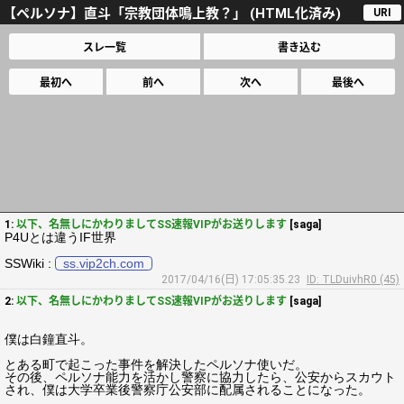
【ペルソナ】直斗「宗教団体鳴上教？」 (HTML化済み)
URI
スレ一覧
書き込む
最初へ
前へ
次へ
最後へ
1:
以下、名無しにかわりましてSS速報VIPがお送りします
[saga]
P4Uとは違うIF世界
SSWiki :
ss.vip2ch.com
2017/04/16(日) 17:05:35.23
ID: TLDuivhR0 (45)
2:
以下、名無しにかわりましてSS速報VIPがお送りします
[saga]
僕は白鐘直斗。
とある町で起こった事件を解決したペルソナ使いだ。
その後、ペルソナ能力を活かし警察に協力したら、公安からスカウト
され、僕は大学卒業後警察庁公安部に配属されることになった。