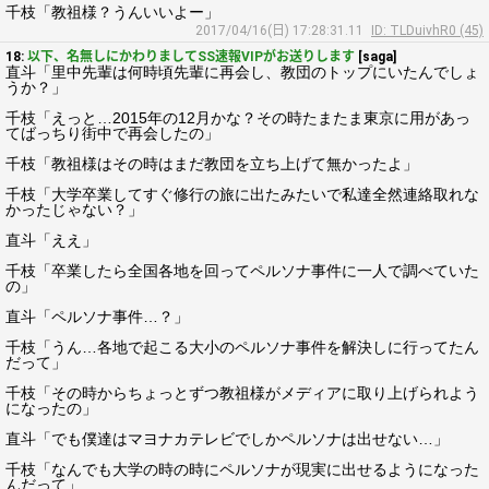
千枝「教祖様？うんいいよー」
2017/04/16(日) 17:28:31.11
ID: TLDuivhR0 (45)
18:
以下、名無しにかわりましてSS速報VIPがお送りします
[saga]
直斗「里中先輩は何時頃先輩に再会し、教団のトップにいたんでしょ
うか？」
千枝「えっと…2015年の12月かな？その時たまたま東京に用があっ
てばっちり街中で再会したの」
千枝「教祖様はその時はまだ教団を立ち上げて無かったよ」
千枝「大学卒業してすぐ修行の旅に出たみたいで私達全然連絡取れな
かったじゃない？」
直斗「ええ」
千枝「卒業したら全国各地を回ってペルソナ事件に一人で調べていた
の」
直斗「ペルソナ事件…？」
千枝「うん…各地で起こる大小のペルソナ事件を解決しに行ってたん
だって」
千枝「その時からちょっとずつ教祖様がメディアに取り上げられよう
になったの」
直斗「でも僕達はマヨナカテレビでしかペルソナは出せない…」
千枝「なんでも大学の時の時にペルソナが現実に出せるようになった
んだって」