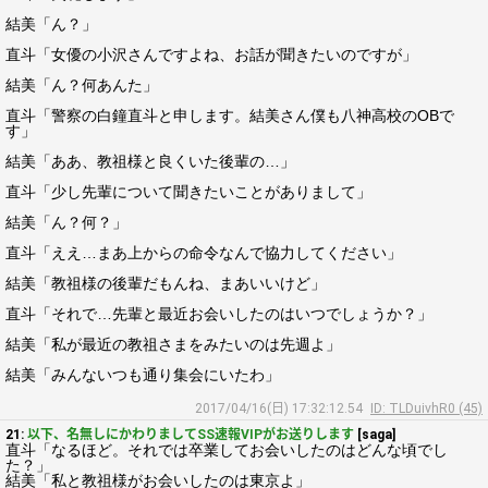
結美「ん？」
直斗「女優の小沢さんですよね、お話が聞きたいのですが」
結美「ん？何あんた」
直斗「警察の白鐘直斗と申します。結美さん僕も八神高校のOBで
す」
結美「ああ、教祖様と良くいた後輩の…」
直斗「少し先輩について聞きたいことがありまして」
結美「ん？何？」
直斗「ええ…まあ上からの命令なんで協力してください」
結美「教祖様の後輩だもんね、まあいいけど」
直斗「それで…先輩と最近お会いしたのはいつでしょうか？」
結美「私が最近の教祖さまをみたいのは先週よ」
結美「みんないつも通り集会にいたわ」
2017/04/16(日) 17:32:12.54
ID: TLDuivhR0 (45)
21:
以下、名無しにかわりましてSS速報VIPがお送りします
[saga]
直斗「なるほど。それでは卒業してお会いしたのはどんな頃でし
た？」
結美「私と教祖様がお会いしたのは東京よ」