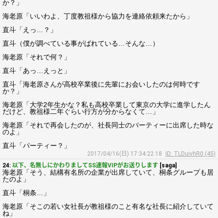
か？」
海老原「いいわよ、丁度教祖様から協力を連絡依頼来たから」
直斗「えっ…？」
直斗（僕が調べている事がばれている…そんな…）
海老原「それで何？」
直斗「あっ…えっと」
直斗「海老原さんが高校卒業後に先輩にお会いしたのは何時です
か？」
海老原「大学2年生かな？私も高校卒業して東京の大学に進学したん
だけど、教祖様二年ぐらい行方が分からなくて…」
海老原「それで再会したのが、社長同士のパーティーに出席した時な
のよ」
直斗「パーティー？」
2017/04/16(日) 17:34:22.18
ID: TLDuivhR0 (45)
24:
以下、名無しにかわりましてSS速報VIPがお送りします
[saga]
海老原「そう、結構有名所の企業が出席していて、桐条グループも居
たのよ」
直斗「桐条…」
海老原「そこの若い女社長が教祖様のこと有名な社長に紹介していて
ね」