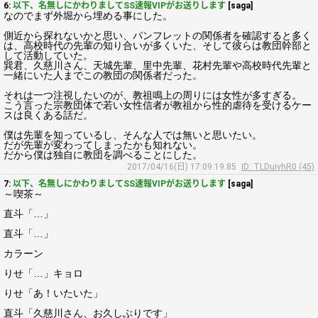
6:
以下、名無しにかわりましてSS速報VIPがお送りします
[saga]
なのでまず外堀から埋める事にした。
側近から探れないかと思い、パンフレットの関係者を確認すると多く
は、高校時代の先輩の知り合いが多くいた、そして彼らは教団幹部と
して活動していた。
巽君、久慈川さん、天城先輩、里中先輩、花村先輩や高校時代先輩と
一緒にいた人までこの教団の関係者だった。
それは一つ注視したいのが、教祖鳴上の周りには女性が多すぎる。
こう言った宗教団体で若い女性信者が教祖から性的虐待を受けるケー
スは良くある話だ。
僕は先輩を知っているし、そんな人では無いと思いたい。
だが先輩が変わってしまったかも知れない。
だから僕は独自に教団を調べることにした。
2017/04/16(日) 17:09:19.85
ID: TLDuivhR0 (45)
7:
以下、名無しにかわりましてSS速報VIPがお送りします
[saga]
～喫茶～
直斗「…」
直斗「…」
カラーン
りせ「…」キョロ
りせ「あ！いたいた」
直斗「久慈川さん、お久しぶりです」