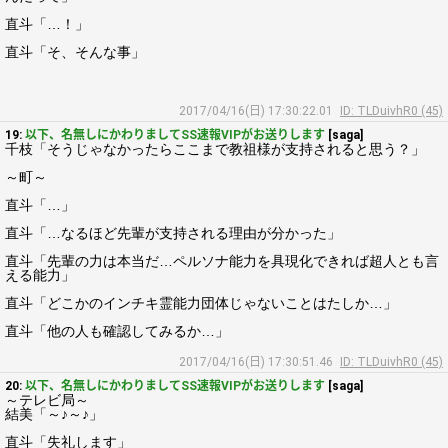
直斗「…！」
直斗「そ、そんな事」
2017/04/16(日) 17:30:22.01
ID: TLDuivhR0 (45)
19:
以下、名無しにかわりましてSS速報VIPがお送りします
[saga]
千枝「そうじゃなかったらここまで教祖様が支持されると思う？」
～町～
直斗「…」
直斗「…なるほど先輩が支持される理由が分かった」
直斗「先輩の力は本当だ…ペルソナ能力を具現化できれば超人とも言
える能力」
直斗「どこかのインチキ霊能力団体じゃないことはたしか…」
直斗「他の人も確認してみるか…」
2017/04/16(日) 17:30:51.46
ID: TLDuivhR0 (45)
20:
以下、名無しにかわりましてSS速報VIPがお送りします
[saga]
～テレビ局～
結美「～♪～♪」
直斗「失礼します」