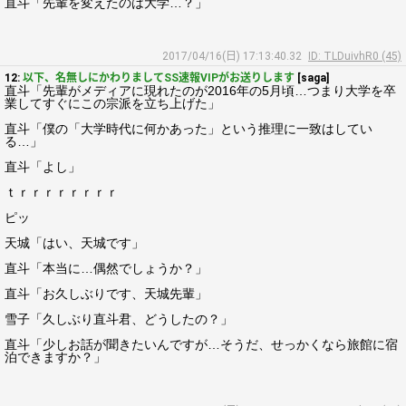
直斗「先輩を変えたのは大学…？」
2017/04/16(日) 17:13:40.32
ID: TLDuivhR0 (45)
12:
以下、名無しにかわりましてSS速報VIPがお送りします
[saga]
直斗「先輩がメディアに現れたのが2016年の5月頃…つまり大学を卒
業してすぐにこの宗派を立ち上げた」
直斗「僕の「大学時代に何かあった」という推理に一致はしてい
る…」
直斗「よし」
ｔｒｒｒｒｒｒｒｒ
ピッ
天城「はい、天城です」
直斗「本当に…偶然でしょうか？」
直斗「お久しぶりです、天城先輩」
雪子「久しぶり直斗君、どうしたの？」
直斗「少しお話が聞きたいんですが…そうだ、せっかくなら旅館に宿
泊できますか？」