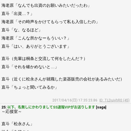
海老原「なんでも出資のお願いみたいだったわ」
直斗「出資…？」
海老原「その時声をかけてもらって私も入信したの」
直斗「な、なるほど」
海老原「こんな所かなーもういい？」
直斗「はい、ありがとうございます」
直斗（先輩は桐条と交流して何をしたんだ？）
直斗「それを確かめないと…」
直斗（近くに松永さんが就職した楽器販売の会社があるみたいだ）
直斗「ちょっと聞いてみるか」
2017/04/16(日) 17:35:23.86
ID: TLDuivhR0 (45)
25:
以下、名無しにかわりましてSS速報VIPがお送りします
[saga]
～応接室～
直斗「松永さん」