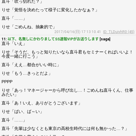
直斗「吹っ切れた？」
りせ「覚悟を決めたって様子に変化したかなぁ？」
直斗「……」
りせ「ごめんね、抽象的で」
2017/04/16(日) 17:13:10.41
ID: TLDuivhR0 (45)
11:
以下、名無しにかわりましてSS速報VIPがお送りします
[saga]
直斗「いえ」
りせ「そうだ、もっと知りたいなら直斗君もセミナーくればいいよ！
今度一緒に行こう」
直斗「ええ…都合がいい時に」
りせ「もう…きっとだよ」
PPPP
りせ「あっ！マネージャーから呼び出し…！ごめんね直斗くん、仕事
みたい」
直斗「あ！いえ、ありがとうございます」
りせ「ばい、ば～い」
直斗「……」
直斗「先輩は少なくとも東京の高校生時代には何も無かった…？」