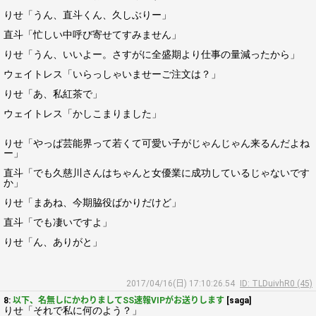
りせ「うん、直斗くん、久しぶりー」
直斗「忙しい中呼び寄せてすみません」
りせ「うん、いいよー。さすがに全盛期より仕事の量減ったから」
ウェイトレス「いらっしゃいませーご注文は？」
りせ「あ、私紅茶で」
ウェイトレス「かしこまりました」
りせ「やっぱ芸能界って若くて可愛い子がじゃんじゃん来るんだよね
ー」
直斗「でも久慈川さんはちゃんと女優業に成功しているじゃないです
か」
りせ「まあね、今期脇役ばかりだけど」
直斗「でも凄いですよ」
りせ「ん、ありがと」
2017/04/16(日) 17:10:26.54
ID: TLDuivhR0 (45)
8:
以下、名無しにかわりましてSS速報VIPがお送りします
[saga]
りせ「それで私に何のよう？」