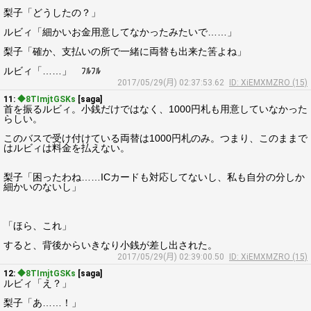
梨子「どうしたの？」
ルビィ「細かいお金用意してなかったみたいで……」
梨子「確か、支払いの所で一緒に両替も出来た筈よね」
ルビィ「……」 ﾌﾙﾌﾙ
2017/05/29(月) 02:37:53.62
ID: XiEMXMZRO (15)
11:
◆8TImjtGSKs
[saga]
首を振るルビィ。小銭だけではなく、1000円札も用意していなかった
らしい。
このバスで受け付けている両替は1000円札のみ。つまり、このままで
はルビィは料金を払えない。
梨子「困ったわね……ICカードも対応してないし、私も自分の分しか
細かいのないし」
「ほら、これ」
すると、背後からいきなり小銭が差し出された。
2017/05/29(月) 02:39:00.50
ID: XiEMXMZRO (15)
12:
◆8TImjtGSKs
[saga]
ルビィ「え？」
梨子「あ……！」