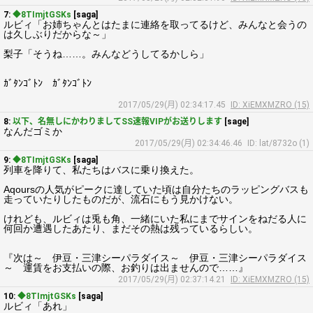
7:
◆8TImjtGSKs
[saga]
ルビィ「お姉ちゃんとはたまに連絡を取ってるけど、みんなと会うの
は久しぶりだからな～」
梨子「そうね……。みんなどうしてるかしら」
ｶﾞﾀﾝｺﾞﾄﾝ ｶﾞﾀﾝｺﾞﾄﾝ
2017/05/29(月) 02:34:17.45
ID: XiEMXMZRO (15)
8:
以下、名無しにかわりましてSS速報VIPがお送りします
[sage]
なんだゴミか
2017/05/29(月) 02:34:46.46
ID: lat/8732o (1)
9:
◆8TImjtGSKs
[saga]
列車を降りて、私たちはバスに乗り換えた。
Aqoursの人気がピークに達していた頃は自分たちのラッピングバスも
走っていたりしたものだが、流石にもう見かけない。
けれども、ルビィは兎も角、一緒にいた私にまでサインをねだる人に
何回か遭遇したあたり、まだその熱は残っているらしい。
『次は～ 伊豆・三津シーパラダイス～ 伊豆・三津シーパラダイス
～ 運賃をお支払いの際、お釣りは出ませんので……』
2017/05/29(月) 02:37:14.21
ID: XiEMXMZRO (15)
10:
◆8TImjtGSKs
[saga]
ルビィ「あれ」