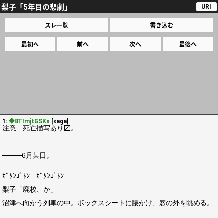
梨子「5年目の悲劇」
URI
スレ一覧
書き込む
最初へ
前へ
次へ
最後へ
1:
◆8TImjtGSKs
[saga]
注意 死亡描写あり〼。
────6月某日。
ｶﾞﾀﾝｺﾞﾄﾝ ｶﾞﾀﾝｺﾞﾄﾝ
梨子「廃校、か」
沼津へ向かう列車の中。ボックスシートに腰かけ、窓の外を眺める。