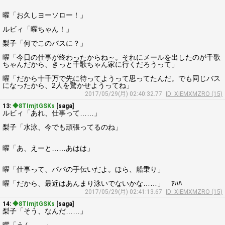
曜「お久しヨーソロー！」
ルビィ「曜ちゃん！」
梨子「何でこのバスに？」
曜「今日の仕事が終わったからね～。それにメールを出したのが千歌
ちゃんだから、きっと千歌ちゃん家に行くだろうって」
曜「だから十千万で先に待ってようって思ってたんだ。でも同じバス
になったから、2人を驚かせようってね」
2017/05/29(月) 02:40:32.77
ID: XiEMXMZRO (15)
13:
◆8TImjtGSKs
[saga]
ルビィ「あれ、仕事って……」
梨子「水泳、今でも頑張ってるのね」
曜「あ、えーと……あはは」
曜「仕事って、パパの手伝いだよ。ほら、船乗り」
曜「だから、最近はあんまり泳いでないかな……」 ｱﾊﾊ
2017/05/29(月) 02:41:13.67
ID: XiEMXMZRO (15)
14:
◆8TImjtGSKs
[saga]
梨子「そう、なんだ……」