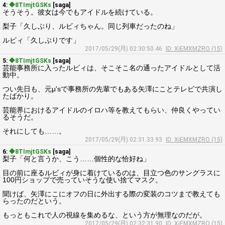
4:
◆8TImjtGSKs
[saga]
そうそう。彼女は今でもアイドルを続けている。
梨子「久しぶり、ルビィちゃん。同じ列車だったのね」
ルビィ「久しぶりです」
2017/05/29(月) 02:30:50.46
ID: XiEMXMZRO (15)
5:
◆8TImjtGSKs
[saga]
芸能事務所に入ったルビィは、そこそこ名の通ったアイドルとして活
動中。
つい先日も、元μ'sで事務所の先輩でもある矢澤にことテレビで共演し
たばかり。
芸能界におけるアイドルのイロハ等を教えてもらい、仲良くやってい
るそうだ。
それにしても……。
2017/05/29(月) 02:31:33.93
ID: XiEMXMZRO (15)
6:
◆8TImjtGSKs
[saga]
梨子「何と言うか、こう……個性的な恰好ね」
目の前に座るルビィが身に着けているのは、目立つ色のサングラスに
100円ショップで売っていそうな使い捨てマスク。
聞けば、矢澤にこにオフの日に外出する際の変装のコツまで教えても
らったのだという。
もっともこれで人の視線を集めるな、という方が無理なのだが。
2017/05/29(月) 02:32:31.90
ID: XiEMXMZRO (15)