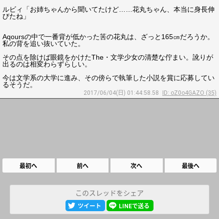
ルビィ「お姉ちゃんから聞いてたけど……花丸ちゃん、本当に身長伸
びたね」
Aqoursの中で一番背が低かった筈の花丸は、ざっと165㎝だろうか。
私の背を追い抜いていた。
その点を除けば眼鏡をかけたThe・文学少女の清楚な佇まい。訛りが
出るのは相変わらずらしい。
今は文学系の大学に進み、その傍らで執筆した小説を賞に応募してい
るそうだ。
2017/06/04(日) 01:44:58.58
ID: oZ0o4GAZO (35)
最初へ
前へ
次へ
最後へ
このスレッドをシェア
ツイート
LINEで送る