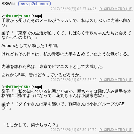
SSWiki :
ss.vip2ch.com
2017/05/29(月) 02:27:44.26
ID: XiEMXMZRO (15)
2:
◆8TImjtGSKs
[saga]
千歌から受けたそのメールがキッカケで、私は久しぶりに内浦へ向か
う。
梨子「（東京での生活が忙しくて、しばらく千歌ちゃんたちと会えて
なかったのよね）」
Aqoursとして活動した１年間。
けれどもその日々は、私の青春の大半を占めていたような気がする。
内浦を離れた私は、東京でピアニストとして大成した。
あれから5年。皆はどうしているだろうか。
2017/05/29(月) 02:28:36.89
ID: XiEMXMZRO (15)
3:
◆8TImjtGSKs
[saga]
梨子「（私の知っている範囲だと確か、曜ちゃんは飛び込み選手を本
格的に目指すようになって、花丸ちゃんは小説家志望）」
梨子「（ダイヤさんは家を継いで、鞠莉さんは小原グループのCE
O）」
「もしかして、梨子ちゃん？」
2017/05/29(月) 02:30:10.72
ID: XiEMXMZRO (15)