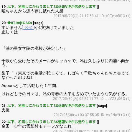
19:
以下、名無しにかわりましてSS速報VIPがお送りします
[]
曜ちゃんから漂う夢に破れた人感
2017/05/29(月) 21:17:58.41
ID: c0TenoRDO (1)
20:
◆8TImjtGSKs
[saga]
すいません
>>2
が1文抜けていました
正しくは
『浦の星女学院の廃校が決定した』
千歌から受けたそのメールがキッカケで、私は久しぶりに内浦へ向か
う。
梨子「（東京での生活が忙しくて、しばらく千歌ちゃんたちと会えて
なかったのよね）」
Aqoursとして活動した１年間。
けれどもその日々は、私の青春の大半を占めていたような気がする。
2017/05/30(火) 02:29:11.77
ID: JqVZ3y0GO (1)
21:
以下、名無しにかわりましてSS速報VIPがお送りします
[sage]
支援
2017/05/30(火) 03:37:55.35
ID: wx0NoYt+O (1)
22:
以下、名無しにかわりましてSS速報VIPがお送りします
[]
金田一少年の雪影村モチーフかなこれ
2017/05/30(火) 06:27:17.03
ID: p7gDM21O0 (1)