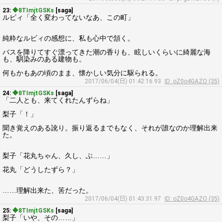
23:
◆8TImjtGSKs
[saga]
ルビィ「全く変わってないなあ、この町」
純粋なルビィの感想に、私も心中で頷く。
バスを降りてすぐ漂ってきた潮の香りも、眩しいくらいに綺麗な海
も、馴染みのある建物も。
何もかもあの頃のまま、懐かしい気分に駆られる。
2017/06/04(日) 01:42:16.93
ID: oZ0o4GAZO (35)
24:
◆8TImjtGSKs
[saga]
「二人とも、来てくれたんずらね」
梨子「！」
聞き覚えのある訛り。振り返るまでもなく、それが誰なのか理解出来
た。
梨子「花丸ちゃん、久し、ぶ……」
花丸「どうしたずら？」
……理解出来た、筈だった。
2017/06/04(日) 01:43:31.97
ID: oZ0o4GAZO (35)
25:
◆8TImjtGSKs
[saga]
梨子「いや、その……」