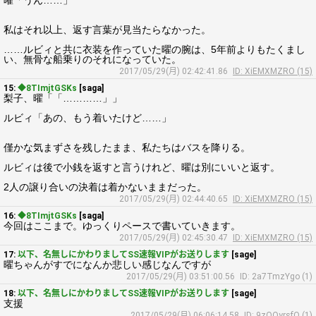
曜「うん……」
私はそれ以上、返す言葉が見当たらなかった。
……ルビィと共に衣装を作っていた曜の腕は、5年前よりもたくまし
い、無骨な船乗りのそれになっていた。
2017/05/29(月) 02:42:41.86
ID: XiEMXMZRO (15)
15:
◆8TImjtGSKs
[saga]
梨子、曜「「…………」」
ルビィ「あの、もう着いたけど……」
僅かな気まずさを残したまま、私たちはバスを降りる。
ルビィは後で小銭を返すと言うけれど、曜は別にいいと返す。
2人の譲り合いの決着は着かないままだった。
2017/05/29(月) 02:44:40.65
ID: XiEMXMZRO (15)
16:
◆8TImjtGSKs
[saga]
今回はここまで。ゆっくりペースで書いていきます。
2017/05/29(月) 02:45:30.47
ID: XiEMXMZRO (15)
17:
以下、名無しにかわりましてSS速報VIPがお送りします
[sage]
曜ちゃんがすでになんか悲しい感じなんですが
2017/05/29(月) 03:51:00.56
ID: 2a7TmzYgo (1)
18:
以下、名無しにかわりましてSS速報VIPがお送りします
[sage]
支援
2017/05/29(月) 06:06:14.58
ID: 9zOQyrsfO (1)