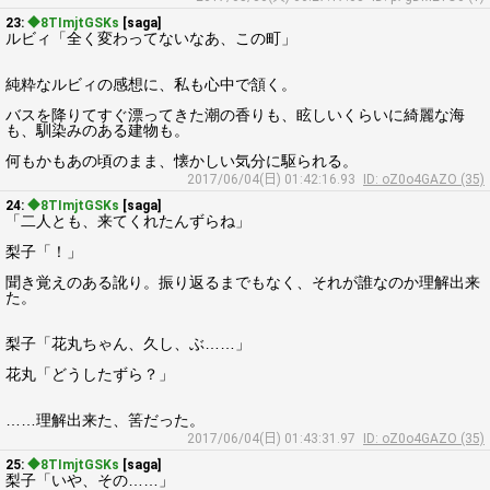
23:
◆8TImjtGSKs
[saga]
ルビィ「全く変わってないなあ、この町」
純粋なルビィの感想に、私も心中で頷く。
バスを降りてすぐ漂ってきた潮の香りも、眩しいくらいに綺麗な海
も、馴染みのある建物も。
何もかもあの頃のまま、懐かしい気分に駆られる。
2017/06/04(日) 01:42:16.93
ID: oZ0o4GAZO (35)
24:
◆8TImjtGSKs
[saga]
「二人とも、来てくれたんずらね」
梨子「！」
聞き覚えのある訛り。振り返るまでもなく、それが誰なのか理解出来
た。
梨子「花丸ちゃん、久し、ぶ……」
花丸「どうしたずら？」
……理解出来た、筈だった。
2017/06/04(日) 01:43:31.97
ID: oZ0o4GAZO (35)
25:
◆8TImjtGSKs
[saga]
梨子「いや、その……」