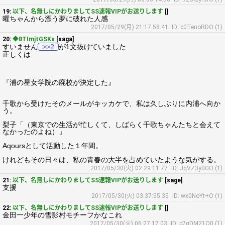
19:
以下、名無しにかわりましてSS速報VIPがお送りします
[]
曜ちゃんから漂う夢に破れた人感
2017/05/29(月) 21:17:58.41
ID: c0TenoRDO (1)
20:
◆8TImjtGSKs
[saga]
すいません
>>2
が1文抜けていました
正しくは
『浦の星女学院の廃校が決定した』
千歌から受けたそのメールがキッカケで、私は久しぶりに内浦へ向か
う。
梨子「（東京での生活が忙しくて、しばらく千歌ちゃんたちと会えて
なかったのよね）」
Aqoursとして活動した１年間。
けれどもその日々は、私の青春の大半を占めていたような気がする。
2017/05/30(火) 02:29:11.77
ID: JqVZ3y0GO (1)
21:
以下、名無しにかわりましてSS速報VIPがお送りします
[sage]
支援
2017/05/30(火) 03:37:55.35
ID: wx0NoYt+O (1)
22:
以下、名無しにかわりましてSS速報VIPがお送りします
[]
金田一少年の雪影村モチーフかなこれ
2017/05/30(火) 06:27:17.03
ID: p7gDM21O0 (1)