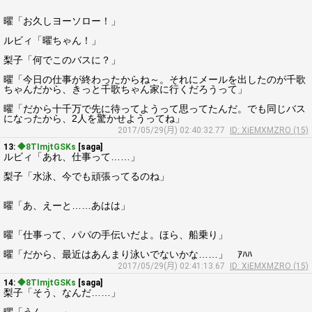
曜「お久しヨーソロー！」
ルビィ「曜ちゃん！」
梨子「何でこのバスに？」
曜「今日の仕事が終わったからね～。それにメールを出したのが千歌
ちゃんだから、きっと千歌ちゃん家に行くだろうって」
曜「だから十千万で先に待ってようって思ってたんだ。でも同じバス
になったから、2人を驚かせようってね」
2017/05/29(月) 02:40:32.77
ID: XiEMXMZRO (15)
13:
◆8TImjtGSKs
[saga]
ルビィ「あれ、仕事って……」
梨子「水泳、今でも頑張ってるのね」
曜「あ、えーと……あはは」
曜「仕事って、パパの手伝いだよ。ほら、船乗り」
曜「だから、最近はあんまり泳いでないかな……」 ｱﾊﾊ
2017/05/29(月) 02:41:13.67
ID: XiEMXMZRO (15)
14:
◆8TImjtGSKs
[saga]
梨子「そう、なんだ……」