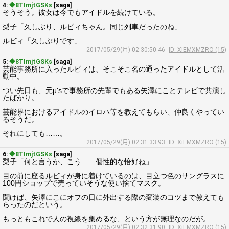
4:
◆8TImjtGSKs
[saga]
そうそう。彼女は今でもアイドルを続けている。
梨子「久しぶり、ルビィちゃん。同じ列車だったのね」
ルビィ「久しぶりです」
2017/05/29(月) 02:30:50.46
ID: XiEMXMZRO (15)
5:
◆8TImjtGSKs
[saga]
芸能事務所に入ったルビィは、そこそこ名の通ったアイドルとして活
動中。
つい先日も、元μ'sで事務所の先輩でもある矢澤にことテレビで共演し
たばかり。
芸能界におけるアイドルのイロハ等を教えてもらい、仲良くやってい
るそうだ。
それにしても……。
2017/05/29(月) 02:31:33.93
ID: XiEMXMZRO (15)
6:
◆8TImjtGSKs
[saga]
梨子「何と言うか、こう……個性的な恰好ね」
目の前に座るルビィが身に着けているのは、目立つ色のサングラスに
100円ショップで売っていそうな使い捨てマスク。
聞けば、矢澤にこにオフの日に外出する際の変装のコツまで教えても
らったのだという。
もっともこれで人の視線を集めるな、という方が無理なのだが。
2017/05/29(月) 02:32:31.90
ID: XiEMXMZRO (15)