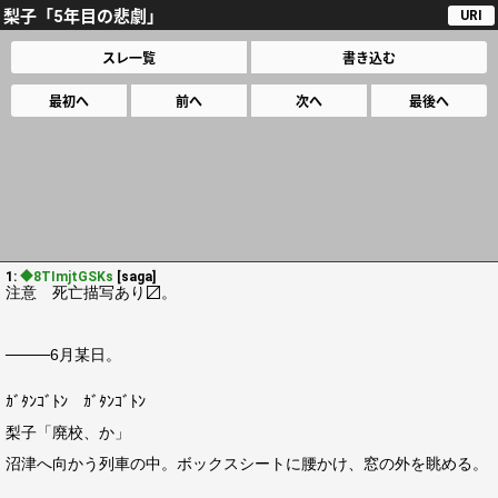
梨子「5年目の悲劇」
URI
スレ一覧
書き込む
最初へ
前へ
次へ
最後へ
1:
◆8TImjtGSKs
[saga]
注意 死亡描写あり〼。
────6月某日。
ｶﾞﾀﾝｺﾞﾄﾝ ｶﾞﾀﾝｺﾞﾄﾝ
梨子「廃校、か」
沼津へ向かう列車の中。ボックスシートに腰かけ、窓の外を眺める。