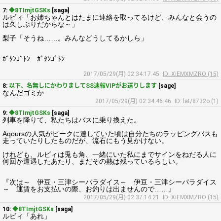
7:
◆8TImjtGSKs
[saga]
ルビィ「お姉ちゃんとはたまに連絡を取ってるけど、みんなと会うの
は久しぶりだからな～」
梨子「そうね……。みんなどうしてるかしら」
ｶﾞﾀﾝｺﾞﾄﾝ ｶﾞﾀﾝｺﾞﾄﾝ
2017/05/29(月) 02:34:17.45
ID: XiEMXMZRO (15)
8:
以下、名無しにかわりましてSS速報VIPがお送りします
[sage]
なんだゴミか
2017/05/29(月) 02:34:46.46
ID: lat/8732o (1)
9:
◆8TImjtGSKs
[saga]
列車を降りて、私たちはバスに乗り換えた。
Aqoursの人気がピークに達していた頃は自分たちのラッピングバスも
走っていたりしたものだが、流石にもう見かけない。
けれども、ルビィは兎も角、一緒にいた私にまでサインをねだる人に
何回か遭遇したあたり、まだその熱は残っているらしい。
『次は～ 伊豆・三津シーパラダイス～ 伊豆・三津シーパラダイス
～ 運賃をお支払いの際、お釣りは出ませんので……』
2017/05/29(月) 02:37:14.21
ID: XiEMXMZRO (15)
10:
◆8TImjtGSKs
[saga]
ルビィ「あれ」