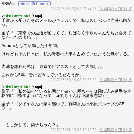
SSWiki :
ss.vip2ch.com
2017/05/29(月) 02:27:44.26
ID: XiEMXMZRO (15)
2:
◆8TImjtGSKs
[saga]
千歌から受けたそのメールがキッカケで、私は久しぶりに内浦へ向か
う。
梨子「（東京での生活が忙しくて、しばらく千歌ちゃんたちと会えて
なかったのよね）」
Aqoursとして活動した１年間。
けれどもその日々は、私の青春の大半を占めていたような気がする。
内浦を離れた私は、東京でピアニストとして大成した。
あれから5年。皆はどうしているだろうか。
2017/05/29(月) 02:28:36.89
ID: XiEMXMZRO (15)
3:
◆8TImjtGSKs
[saga]
梨子「（私の知っている範囲だと確か、曜ちゃんは飛び込み選手を本
格的に目指すようになって、花丸ちゃんは小説家志望）」
梨子「（ダイヤさんは家を継いで、鞠莉さんは小原グループのCE
O）」
「もしかして、梨子ちゃん？」
2017/05/29(月) 02:30:10.72
ID: XiEMXMZRO (15)