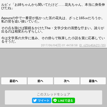
ルビィ「お姉ちゃんから聞いてたけど……花丸ちゃん、本当に身長伸
びたね」
Aqoursの中で一番背が低かった筈の花丸は、ざっと165㎝だろうか。
私の背を追い抜いていた。
その点を除けば眼鏡をかけたThe・文学少女の清楚な佇まい。訛りが
出るのは相変わらずらしい。
今は文学系の大学に進み、その傍らで執筆した小説を賞に応募してい
るそうだ。
2017/06/04(日) 01:44:58.58
ID: oZ0o4GAZO (35)
最初へ
前へ
次へ
最後へ
このスレッドをシェア
ツイート
LINEで送る