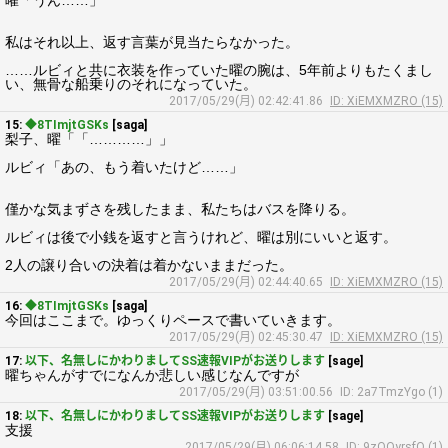
曜「うん……」
私はそれ以上、返す言葉が見当たらなかった。
……ルビィと共に衣装を作っていた曜の腕は、5年前よりもたくまし
い、無骨な船乗りのそれになっていた。
2017/05/29(月) 02:42:41.86
ID: XiEMXMZRO (15)
15:
◆8TImjtGSKs
[saga]
梨子、曜「「…………」」
ルビィ「あの、もう着いたけど……」
僅かな気まずさを残したまま、私たちはバスを降りる。
ルビィは後で小銭を返すと言うけれど、曜は別にいいと返す。
2人の譲り合いの決着は着かないままだった。
2017/05/29(月) 02:44:40.65
ID: XiEMXMZRO (15)
16:
◆8TImjtGSKs
[saga]
今回はここまで。ゆっくりペースで書いていきます。
2017/05/29(月) 02:45:30.47
ID: XiEMXMZRO (15)
17:
以下、名無しにかわりましてSS速報VIPがお送りします
[sage]
曜ちゃんがすでになんか悲しい感じなんですが
2017/05/29(月) 03:51:00.56
ID: 2a7TmzYgo (1)
18:
以下、名無しにかわりましてSS速報VIPがお送りします
[sage]
支援
2017/05/29(月) 06:06:14.58
ID: 9zOQyrsfO (1)