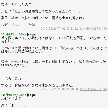
梨子「どうしたの？」
ルビィ「細かいお金用意してなかったみたいで……」
梨子「確か、支払いの所で一緒に両替も出来た筈よね」
ルビィ「……」 ﾌﾙﾌﾙ
2017/05/29(月) 02:37:53.62
ID: XiEMXMZRO (15)
11:
◆8TImjtGSKs
[saga]
首を振るルビィ。小銭だけではなく、1000円札も用意していなかった
らしい。
このバスで受け付けている両替は1000円札のみ。つまり、このままで
はルビィは料金を払えない。
梨子「困ったわね……ICカードも対応してないし、私も自分の分しか
細かいのないし」
「ほら、これ」
すると、背後からいきなり小銭が差し出された。
2017/05/29(月) 02:39:00.50
ID: XiEMXMZRO (15)
12:
◆8TImjtGSKs
[saga]
ルビィ「え？」
梨子「あ……！」