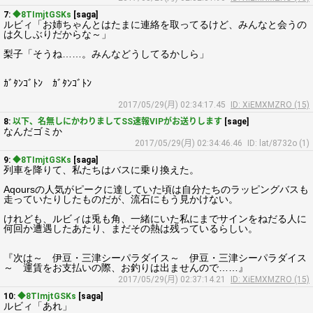
7:
◆8TImjtGSKs
[saga]
ルビィ「お姉ちゃんとはたまに連絡を取ってるけど、みんなと会うの
は久しぶりだからな～」
梨子「そうね……。みんなどうしてるかしら」
ｶﾞﾀﾝｺﾞﾄﾝ ｶﾞﾀﾝｺﾞﾄﾝ
2017/05/29(月) 02:34:17.45
ID: XiEMXMZRO (15)
8:
以下、名無しにかわりましてSS速報VIPがお送りします
[sage]
なんだゴミか
2017/05/29(月) 02:34:46.46
ID: lat/8732o (1)
9:
◆8TImjtGSKs
[saga]
列車を降りて、私たちはバスに乗り換えた。
Aqoursの人気がピークに達していた頃は自分たちのラッピングバスも
走っていたりしたものだが、流石にもう見かけない。
けれども、ルビィは兎も角、一緒にいた私にまでサインをねだる人に
何回か遭遇したあたり、まだその熱は残っているらしい。
『次は～ 伊豆・三津シーパラダイス～ 伊豆・三津シーパラダイス
～ 運賃をお支払いの際、お釣りは出ませんので……』
2017/05/29(月) 02:37:14.21
ID: XiEMXMZRO (15)
10:
◆8TImjtGSKs
[saga]
ルビィ「あれ」