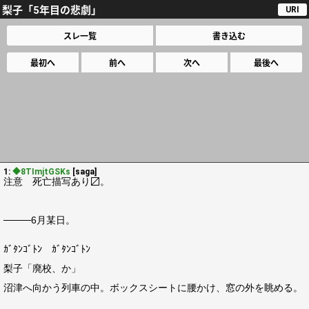
梨子「5年目の悲劇」
URI
スレ一覧
書き込む
最初へ
前へ
次へ
最後へ
1:
◆8TImjtGSKs
[saga]
注意 死亡描写あり〼。
────6月某日。
ｶﾞﾀﾝｺﾞﾄﾝ ｶﾞﾀﾝｺﾞﾄﾝ
梨子「廃校、か」
沼津へ向かう列車の中。ボックスシートに腰かけ、窓の外を眺める。