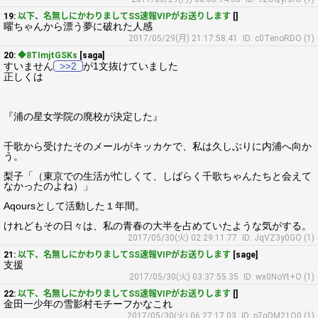
19:
以下、名無しにかわりましてSS速報VIPがお送りします
[]
曜ちゃんから漂う夢に破れた人感
2017/05/29(月) 21:17:58.41
ID: c0TenoRDO (1)
20:
◆8TImjtGSKs
[saga]
すいません
>>2
が1文抜けていました
正しくは
『浦の星女学院の廃校が決定した』
千歌から受けたそのメールがキッカケで、私は久しぶりに内浦へ向か
う。
梨子「（東京での生活が忙しくて、しばらく千歌ちゃんたちと会えて
なかったのよね）」
Aqoursとして活動した１年間。
けれどもその日々は、私の青春の大半を占めていたような気がする。
2017/05/30(火) 02:29:11.77
ID: JqVZ3y0GO (1)
21:
以下、名無しにかわりましてSS速報VIPがお送りします
[sage]
支援
2017/05/30(火) 03:37:55.35
ID: wx0NoYt+O (1)
22:
以下、名無しにかわりましてSS速報VIPがお送りします
[]
金田一少年の雪影村モチーフかなこれ
2017/05/30(火) 06:27:17.03
ID: p7gDM21O0 (1)