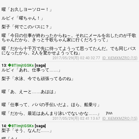
曜「お久しヨーソロー！」
ルビィ「曜ちゃん！」
梨子「何でこのバスに？」
曜「今日の仕事が終わったからね～。それにメールを出したのが千歌
ちゃんだから、きっと千歌ちゃん家に行くだろうって」
曜「だから十千万で先に待ってようって思ってたんだ。でも同じバス
になったから、2人を驚かせようってね」
2017/05/29(月) 02:40:32.77
ID: XiEMXMZRO (15)
13:
◆8TImjtGSKs
[saga]
ルビィ「あれ、仕事って……」
梨子「水泳、今でも頑張ってるのね」
曜「あ、えーと……あはは」
曜「仕事って、パパの手伝いだよ。ほら、船乗り」
曜「だから、最近はあんまり泳いでないかな……」 ｱﾊﾊ
2017/05/29(月) 02:41:13.67
ID: XiEMXMZRO (15)
14:
◆8TImjtGSKs
[saga]
梨子「そう、なんだ……」