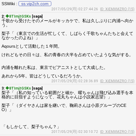
SSWiki :
ss.vip2ch.com
2017/05/29(月) 02:27:44.26
ID: XiEMXMZRO (15)
2:
◆8TImjtGSKs
[saga]
千歌から受けたそのメールがキッカケで、私は久しぶりに内浦へ向か
う。
梨子「（東京での生活が忙しくて、しばらく千歌ちゃんたちと会えて
なかったのよね）」
Aqoursとして活動した１年間。
けれどもその日々は、私の青春の大半を占めていたような気がする。
内浦を離れた私は、東京でピアニストとして大成した。
あれから5年。皆はどうしているだろうか。
2017/05/29(月) 02:28:36.89
ID: XiEMXMZRO (15)
3:
◆8TImjtGSKs
[saga]
梨子「（私の知っている範囲だと確か、曜ちゃんは飛び込み選手を本
格的に目指すようになって、花丸ちゃんは小説家志望）」
梨子「（ダイヤさんは家を継いで、鞠莉さんは小原グループのCE
O）」
「もしかして、梨子ちゃん？」
2017/05/29(月) 02:30:10.72
ID: XiEMXMZRO (15)