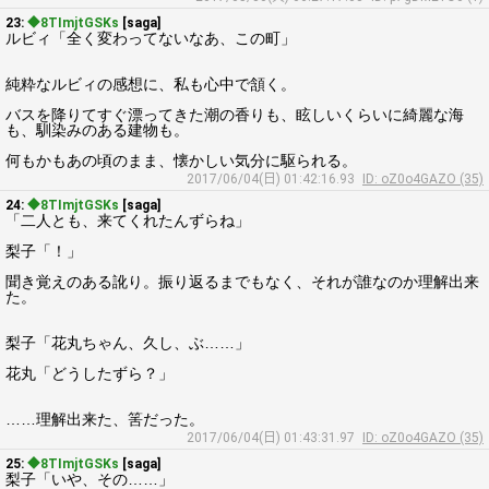
23:
◆8TImjtGSKs
[saga]
ルビィ「全く変わってないなあ、この町」
純粋なルビィの感想に、私も心中で頷く。
バスを降りてすぐ漂ってきた潮の香りも、眩しいくらいに綺麗な海
も、馴染みのある建物も。
何もかもあの頃のまま、懐かしい気分に駆られる。
2017/06/04(日) 01:42:16.93
ID: oZ0o4GAZO (35)
24:
◆8TImjtGSKs
[saga]
「二人とも、来てくれたんずらね」
梨子「！」
聞き覚えのある訛り。振り返るまでもなく、それが誰なのか理解出来
た。
梨子「花丸ちゃん、久し、ぶ……」
花丸「どうしたずら？」
……理解出来た、筈だった。
2017/06/04(日) 01:43:31.97
ID: oZ0o4GAZO (35)
25:
◆8TImjtGSKs
[saga]
梨子「いや、その……」