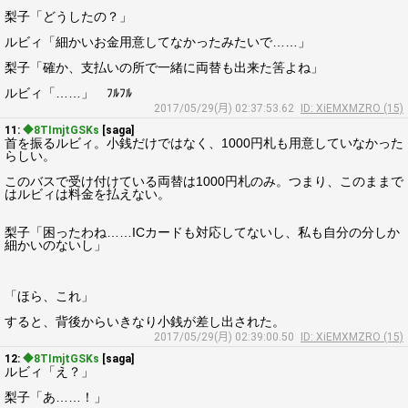
梨子「どうしたの？」
ルビィ「細かいお金用意してなかったみたいで……」
梨子「確か、支払いの所で一緒に両替も出来た筈よね」
ルビィ「……」 ﾌﾙﾌﾙ
2017/05/29(月) 02:37:53.62
ID: XiEMXMZRO (15)
11:
◆8TImjtGSKs
[saga]
首を振るルビィ。小銭だけではなく、1000円札も用意していなかった
らしい。
このバスで受け付けている両替は1000円札のみ。つまり、このままで
はルビィは料金を払えない。
梨子「困ったわね……ICカードも対応してないし、私も自分の分しか
細かいのないし」
「ほら、これ」
すると、背後からいきなり小銭が差し出された。
2017/05/29(月) 02:39:00.50
ID: XiEMXMZRO (15)
12:
◆8TImjtGSKs
[saga]
ルビィ「え？」
梨子「あ……！」