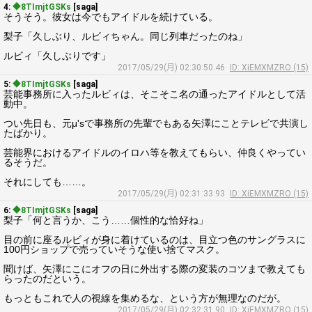
4:
◆8TImjtGSKs
[saga]
そうそう。彼女は今でもアイドルを続けている。
梨子「久しぶり、ルビィちゃん。同じ列車だったのね」
ルビィ「久しぶりです」
2017/05/29(月) 02:30:50.46
ID: XiEMXMZRO (15)
5:
◆8TImjtGSKs
[saga]
芸能事務所に入ったルビィは、そこそこ名の通ったアイドルとして活
動中。
つい先日も、元μ'sで事務所の先輩でもある矢澤にことテレビで共演し
たばかり。
芸能界におけるアイドルのイロハ等を教えてもらい、仲良くやってい
るそうだ。
それにしても……。
2017/05/29(月) 02:31:33.93
ID: XiEMXMZRO (15)
6:
◆8TImjtGSKs
[saga]
梨子「何と言うか、こう……個性的な恰好ね」
目の前に座るルビィが身に着けているのは、目立つ色のサングラスに
100円ショップで売っていそうな使い捨てマスク。
聞けば、矢澤にこにオフの日に外出する際の変装のコツまで教えても
らったのだという。
もっともこれで人の視線を集めるな、という方が無理なのだが。
2017/05/29(月) 02:32:31.90
ID: XiEMXMZRO (15)