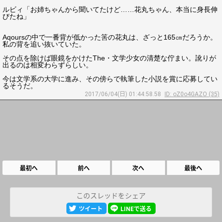
ルビィ「お姉ちゃんから聞いてたけど……花丸ちゃん、本当に身長伸
びたね」
Aqoursの中で一番背が低かった筈の花丸は、ざっと165㎝だろうか。
私の背を追い抜いていた。
その点を除けば眼鏡をかけたThe・文学少女の清楚な佇まい。訛りが
出るのは相変わらずらしい。
今は文学系の大学に進み、その傍らで執筆した小説を賞に応募してい
るそうだ。
2017/06/04(日) 01:44:58.58
ID: oZ0o4GAZO (35)
最初へ
前へ
次へ
最後へ
このスレッドをシェア
ツイート
LINEで送る