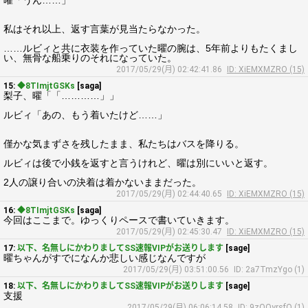
曜「うん……」
私はそれ以上、返す言葉が見当たらなかった。
……ルビィと共に衣装を作っていた曜の腕は、5年前よりもたくまし
い、無骨な船乗りのそれになっていた。
2017/05/29(月) 02:42:41.86
ID: XiEMXMZRO (15)
15:
◆8TImjtGSKs
[saga]
梨子、曜「「…………」」
ルビィ「あの、もう着いたけど……」
僅かな気まずさを残したまま、私たちはバスを降りる。
ルビィは後で小銭を返すと言うけれど、曜は別にいいと返す。
2人の譲り合いの決着は着かないままだった。
2017/05/29(月) 02:44:40.65
ID: XiEMXMZRO (15)
16:
◆8TImjtGSKs
[saga]
今回はここまで。ゆっくりペースで書いていきます。
2017/05/29(月) 02:45:30.47
ID: XiEMXMZRO (15)
17:
以下、名無しにかわりましてSS速報VIPがお送りします
[sage]
曜ちゃんがすでになんか悲しい感じなんですが
2017/05/29(月) 03:51:00.56
ID: 2a7TmzYgo (1)
18:
以下、名無しにかわりましてSS速報VIPがお送りします
[sage]
支援
2017/05/29(月) 06:06:14.58
ID: 9zOQyrsfO (1)