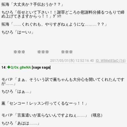
拓海「大丈夫か？手伝おうか？？」
ちひろ「任せといて下さい！！謝罪どころか慰謝料分捕るつもりで締
め上げてきますからっ！！」ｸﾞｯ!!
拓海「……くれぐれも、やりすぎねぇようにな………？？」
ちひろ「はーい♪」
※※※ ※※※ ※※※
2017/05/31(水) 12:52:16.40
ID: WlMxt8SpO (16)
14:
◆Q/Ox.g8wNA
[sage saga]
モバＰ「まぁ、そういう訳で薫ちゃんも大分心を開いてくれたんです
が……」
ちひろ「はぁ…」
薫「センコー！レッスン行ってくるなーっ！！」
モバＰ「言葉遣いが直らないんですよねぇ……」（嘆息）
ちひろ「あはは……」