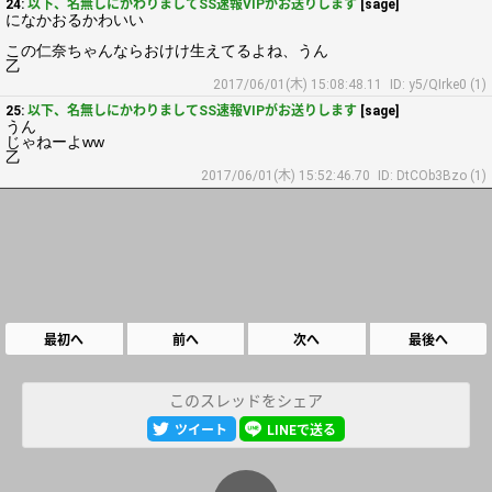
24:
以下、名無しにかわりましてSS速報VIPがお送りします
[sage]
になかおるかわいい
この仁奈ちゃんならおけけ生えてるよね、うん
乙
2017/06/01(木) 15:08:48.11
ID: y5/QIrke0 (1)
25:
以下、名無しにかわりましてSS速報VIPがお送りします
[sage]
うん
じゃねーよww
乙
2017/06/01(木) 15:52:46.70
ID: DtCOb3Bzo (1)
最初へ
前へ
次へ
最後へ
このスレッドをシェア
ツイート
LINEで送る