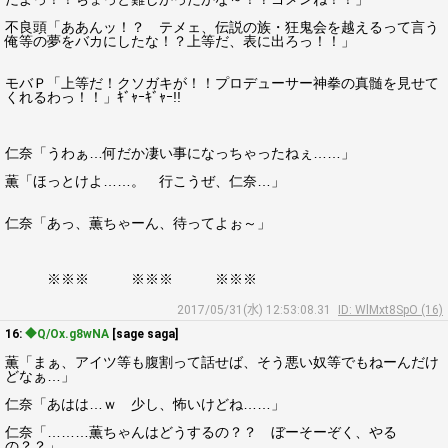
不良頭「ああんッ！？ テメェ、伝説の族・狂鬼会を越えるって言う
俺等の夢をバカにしたな！？上等だ、表に出ろっ！！」
モバＰ「上等だ！クソガキが！！プロデューサー神拳の真髄を見せて
くれるわっ！！」ｷﾞｬｰｷﾞｬｰ!!
仁奈「うわぁ…何だか凄い事になっちゃったねぇ……」
薫「ほっとけよ……。 行こうぜ、仁奈…」
仁奈「あっ、薫ちゃーん、待ってよぉ～」
※※※ ※※※ ※※※
2017/05/31(水) 12:53:08.31
ID: WlMxt8SpO (16)
16:
◆Q/Ox.g8wNA
[sage saga]
薫「まぁ、アイツ等も腹割って話せば、そう悪い奴等でもねーんだけ
どなぁ…」
仁奈「あはは…ｗ 少し、怖いけどね……」
仁奈「………薫ちゃんはどうするの？？ ぼーそーぞく、やる
の？？」