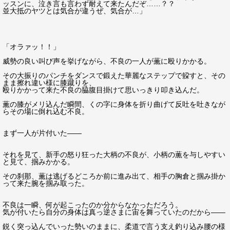
ッスンに、泣き言も言わず耐えて来たんだぞ……？？
並大抵のヤツとは気合が違うぜ、気合が…」
「オラァッ！！」
威勢の良い叫び声を挙げながら、不良の一人が薫に殴りかかる。
その大振りのパンチをダンスで鍛えた華麗なステップで躱すと、その
まま擦れ違い様に膝蹴りを、
殴りかかって来た不良の脇腹目掛けて思いっきり叩き込んだ。
薫の膝がメリ込んだ瞬間、くの字に身体を折り曲げて反吐を吐きなが
らその場に倒れ込む不良。
まず一人が片付いた――
それを見て、新手の怒り狂った大柄の不良が、小柄の薫を与しやすい
と見て、掴みかかる。
その刹那、薫は逃げるどころか前に進み出て、相手の胸倉と掴み掛か
って来た腕を掴み取った。
不良は一瞬、何が起こったのか分からなかっただろう。
気が付いたら自分の身体は真っ逆さまに宙を舞っていたのだから――
鋭く突っ込んでいった勢いのままに、柔道で言う支え釣り込み腰の様