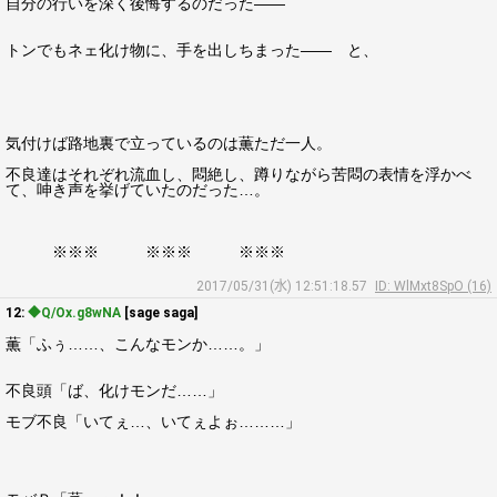
自分の行いを深く後悔するのだった――
トンでもネェ化け物に、手を出しちまった―― と、
気付けば路地裏で立っているのは薫ただ一人。
不良達はそれぞれ流血し、悶絶し、蹲りながら苦悶の表情を浮かべ
て、呻き声を挙げていたのだった…。
※※※ ※※※ ※※※
2017/05/31(水) 12:51:18.57
ID: WlMxt8SpO (16)
12:
◆Q/Ox.g8wNA
[sage saga]
薫「ふぅ……、こんなモンか……。」
不良頭「ば、化けモンだ……」
モブ不良「いてぇ…、いてぇよぉ………」