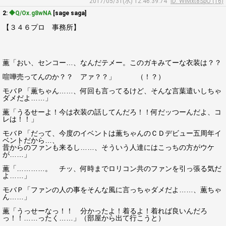
2017/05/31(水) 12:46:39.74
ID: WlMxt8SpO (16)
2:
◆Q/Ox.g8wNA
[sage saga]
【３４６プロ 事務所】
薫「おい、センコー…、なんだテメー。このガキみてーな衣装は？？
喧嘩売ってんのか？？ アァ？？」 （！？）
モバＰ「薫ちゃん……、何回も言ってるけど、そんな言葉遣いしちゃ
ダメだよ……」
薫「うるせーよ！今は衣装の話してんだろ！！何だッつーんだよ、コ
レは！！」
モバＰ「だって、今度のイベントは薫ちゃんのＣＤデビュー五周年イ
ベントだから…、
昔からのファンも来るし……、そういう人達にはこっちの方がウケ
が……」
薫「…………。 チッ、何時までロリコン共のファンを引っ張る気だ
よ……」
モバＰ「ファンの人の事をそんな風に言っちゃダメだよ……、薫ちゃ
ん……」
薫「うっせーなっ！！ 分かったよ！着るよ！着れば良いんだろ
っ！！……ったく……」（部屋から出て行こうと）