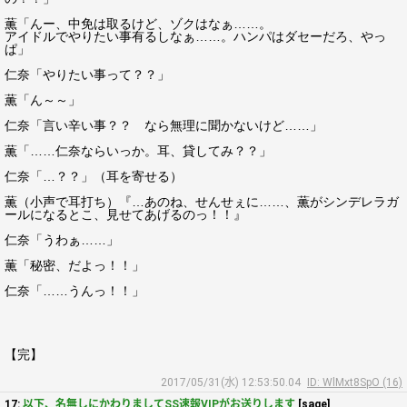
薫「んー、中免は取るけど、ゾクはなぁ……。
アイドルでやりたい事有るしなぁ……。ハンパはダセーだろ、やっ
ぱ」
仁奈「やりたい事って？？」
薫「ん～～」
仁奈「言い辛い事？？ なら無理に聞かないけど……」
薫「……仁奈ならいっか。耳、貸してみ？？」
仁奈「…？？」（耳を寄せる）
薫（小声で耳打ち）『…あのね、せんせぇに……、薫がシンデレラガ
ールになるとこ、見せてあげるのっ！！』
仁奈「うわぁ……」
薫「秘密、だよっ！！」
仁奈「……うんっ！！」
【完】
2017/05/31(水) 12:53:50.04
ID: WlMxt8SpO (16)
17:
以下、名無しにかわりましてSS速報VIPがお送りします
[sage]