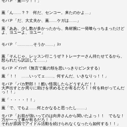
モバＰ「薫―ッ！！」
薫「ん……？？ 何だ、センコー。来たのかよ…」
モバＰ「だ、大丈夫か、薫……ケガは……」
薫「ああ、少し数が多かったから、角材腕に一発喰らっちまったけど
よ、ヨユーよ、ヨユー」
モバＰ「…………そうか……」ｽｯ
薫「そんじゃ、レッスン行こうぜ？トレーナーさん待たせてるから、
怒られたら訳話して……」
モバＰ ﾊﾟｧﾝｯ!!（無言で薫の頬を思いっきりビンタする）
薫「！！ ……いってェ……、何すんだ、いきなりっ！！」
モバＰ「バカ野郎！！酷い怪我したらどうすんだ！！
大声出すとか周りに助けを求めるとか有るだろ！！何を粋がってんだ
っ！！」
薫「・・・・！！」
薫「で、でもよ……何とかなると思ったし……」
モバＰ「お前が強いってのは向井さんから聞いたよっ！！ でもな！
万が一って事が有るだろ！！
それが原因でアイドル活動を続けられなくなったら如何する！！」