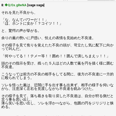
8:
◆Q/Ox.g8wNA
[sage saga]
それを見た不良から、
「な、なんてパワーだ！！」
「ほ、ホントに女か！？コイツ！！」
と、驚愕の声が挙がる。
余りの薫の勢いに戸惑い、怯えの表情を見始めた不良達。
その様子を見て焦りを覚えたた不良の頭が、苛立たし気に配下に向か
って叫んだ。
「何やってる！！テメー等！！囲め！！囲んで潰しちまえッ！！」
頭のその指示を受け、残った５人ほどの人数で薫を円を描く様に囲む
不良達。
こうなっては前方の不良の相手をしてる間に、後方の不良達に一方的
に殴られてしまう。
ソレを悟った薫は、迂闊に手を出す事も出来ず、相手の様子を伺いな
がら、注意深く左右を見渡しながら不良達を睨みつけた。
その様子を見て、落ち着きを取り戻した不良達は、自分が狩る側だと
言う事を思い出し、
薄ら笑いを思い出し、ソレを浮かべながら、包囲の円をジリジリと狭
める。