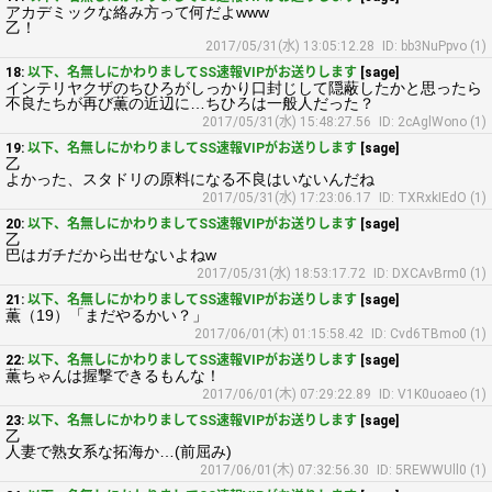
アカデミックな絡み方って何だよwww
乙！
2017/05/31(水) 13:05:12.28
ID: bb3NuPpvo (1)
18:
以下、名無しにかわりましてSS速報VIPがお送りします
[sage]
インテリヤクザのちひろがしっかり口封じして隠蔽したかと思ったら
不良たちが再び薫の近辺に…ちひろは一般人だった？
2017/05/31(水) 15:48:27.56
ID: 2cAglWono (1)
19:
以下、名無しにかわりましてSS速報VIPがお送りします
[sage]
乙
よかった、スタドリの原料になる不良はいないんだね
2017/05/31(水) 17:23:06.17
ID: TXRxkIEdO (1)
20:
以下、名無しにかわりましてSS速報VIPがお送りします
[sage]
乙
巴はガチだから出せないよねw
2017/05/31(水) 18:53:17.72
ID: DXCAvBrm0 (1)
21:
以下、名無しにかわりましてSS速報VIPがお送りします
[sage]
薫（19）「まだやるかい？」
2017/06/01(木) 01:15:58.42
ID: Cvd6TBmo0 (1)
22:
以下、名無しにかわりましてSS速報VIPがお送りします
[sage]
薫ちゃんは握撃できるもんな！
2017/06/01(木) 07:29:22.89
ID: V1K0uoaeo (1)
23:
以下、名無しにかわりましてSS速報VIPがお送りします
[sage]
乙
人妻で熟女系な拓海か…(前屈み)
2017/06/01(木) 07:32:56.30
ID: 5REWWUll0 (1)