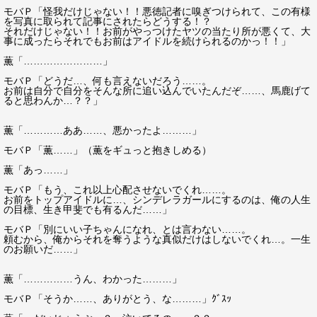
モバＰ「怪我だけじゃない！！悪徳記者に嗅ぎつけられて、この有様
を写真に取られて記事にされたらどうする！？
それだけじゃない！！お前がやっつけたヤツの当たり所が悪くて、大
事に成ったらそれでもお前はアイドルを続けられるのかっ！！」
薫「……………………」
モバＰ「どうだ…、何も言えないだろう……。
お前は自分で自分をそんな所に追い込んでいたんだぞ……、馬鹿げて
ると思わんか…？？」
薫「…………ああ……、悪かったよ………」
モバＰ「薫……」（薫をギュっと抱きしめる）
薫「あっ……」
モバＰ「もう、これ以上心配させないでくれ……。
お前をトップアイドルに…、シンデレラガールにするのは、俺の人生
の目標、生き甲斐でも有るんだ……」
モバＰ「別にいい子ちゃんになれ、とは言わない……。
頼むから、俺からそれを奪うような真似だけはしないでくれ…。一生
のお願いだ……」
薫「……………うん、わかった………」
モバＰ「そうか……、ありがとう、な………」ｸﾞｽｯ