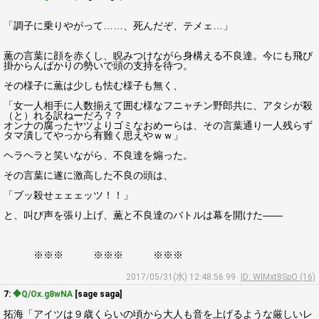
「調子に乗りやがって……、死んだぞ、テメェ…」
薫の言葉に顔を赤くし、睨みつけながら身構える不良達。今にも飛び
掛からんばかりの勢いで頭の支持を待つ。
その様子に薫は少しも怯む様子も無く、
「女一人相手に人数揃えて囲む様なフニャチン野郎共に、アタシが殺
（と）れる訳ねーだろ？？
オンナの腐ったヤツよりゴミなおめーらは、その言葉通り一人残らず
タマ潰してやっから有難く思えやｗｗ」
ヘラヘラと笑いながら、不良達を煽った。
その言葉に遂に激高した不良の頭は、
「ブッ殺せェェェッツ！！」
と、叫び声を張り上げ、薫と不良達のバトルは幕を開けた――
※※※ ※※※ ※※※
2017/05/31(水) 12:48:56.99
ID: WlMxt8SpO (16)
7:
◆Q/Ox.g8wNA
[sage saga]
拓海「アイツは９歳くらいの頃から大人も音を上げるような厳しいレ