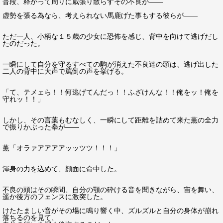
普段、粋がって周りに威張り散らすその不良が――
虚勢を張る為なら、考えられない馬鹿げた事もする彼らが――
ただ一人、小柄な１５歳の少女に恐怖を感じ、背中を向けて逃げだし
たのだった。
一瞬にして自分を守るすべての駒が消えた不良達の頭は、逃げ出した
二人の背中に大声で罵倒の声を挙げる。
「て、テメェら！！何逃げてんだっ！！ふざけんな！！俺をッ！俺を
守れッ！！」
しかし、その言葉もむなしく、一瞬にして距離を詰めて来た薫の全力
で振りかぶった拳が――
薫「オラァアアアアッッツツ！！！」
渾身の力を込めて、顔面に命中した。
不良の頭はその瞬間、自分の顎の砕ける音を聞きながら、宙を舞い、
遥か後方のフェンスに激突した。
けたたましい音がその場に鳴り響く中、ズルズルと自分の身体が崩れ
落ちるのを見て、