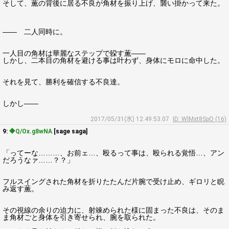
そして、薫の背後に居る不良が角材を振り上げ、襲い掛かって来た。
―― 二人同時に。
一人目の角材は華麗なステップで躱す薫――
しかし、二本目の角材を避ける事は叶わず、身体にモロに命中した。
それを見て、勝利を確信する不良達。
しかし――
2017/05/31(水) 12:49:53.07
ID: WlMxt8SpO (16)
9:
◆Q/Ox.g8wNA
[sage saga]
「ってーな………、お前ェ…、殴るって事は、殴られる覚悟…、アン
だろうなァ……？？」
フルスイングされた角材を折りたたんだ片腕で受け止め、ギロリと睨
み返す薫。
その視線の余りの迫力に、射竦められた様に固まった不良は、そのま
ま角材ごと身体を引き寄せられ、腕を取られた。