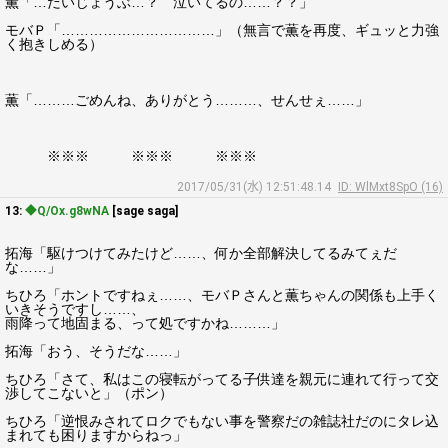
薫「…だいじょうぶ…？ 泣いてるの……？？」
モバＰ「……………………………」（無言で薫を再度、ギュッと力強
く抱きしめる）
薫「………ごめんね、ありがとう………、せんせぇ……」
※※※ ※※※ ※※※
2017/05/31(水) 12:51:48.14
ID: WlMxt8SpO (16)
13:
◆Q/Ox.g8wNA
[sage saga]
拓海「駆けつけてみたけど……、何か全部解決してるみてぇだ
な……」
ちひろ「ホントですねぇ……、モバＰさんと薫ちゃんの関係も上手く
いきそうですし……、
雨降って地固まる、って処ですかね………」
拓海「おう、そうだな……」
ちひろ「さて、私はこの寝転がってる子供達を親元に連れて行って交
渉してこないと」（ポン）
ちひろ「逆恨みされてロクでもない事を警察だの雑誌社だのにタレ込
まれても困りますからねっ」