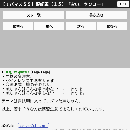
【モバマスＳＳ】龍崎薫（１５）「おい、センコー」
URI
スレ一覧
書き込む
最初へ
前へ
次へ
最後へ
1:
◆Q/Ox.g8wNA
[sage saga]
・性格改変注意。
・バイオレンス要素有ります。
・台詞形式、地の分混じり。
・薫ちゃんはこんな事言わない ← わかる
・薫ちゃんはこんな事しない ← わかる。
テーマは反抗期に入って、グレた薫ちゃん。
以上、苦手そうな方は閲覧注意でよろしくお願いします。
SSWiki :
ss.vip2ch.com