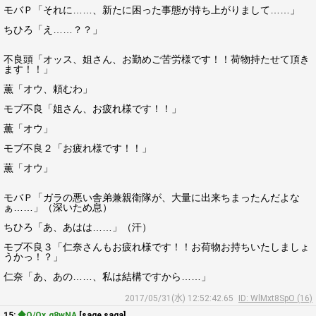
モバＰ「それに……、新たに困った事態が持ち上がりまして……」
ちひろ「え……？？」
不良頭「オッス、姐さん、お勤めご苦労様です！！荷物持たせて頂き
ます！！」
薫「オウ、頼むわ」
モブ不良「姐さん、お疲れ様です！！」
薫「オウ」
モブ不良２「お疲れ様です！！」
薫「オウ」
モバＰ「ガラの悪い舎弟兼親衛隊が、大量に出来ちまったんだよな
ぁ……」（深いため息）
ちひろ「あ、あはは……」（汗）
モブ不良３「仁奈さんもお疲れ様です！！お荷物お持ちいたしましょ
うかっ！？」
仁奈「あ、あの……、私は結構ですから……」
2017/05/31(水) 12:52:42.65
ID: WlMxt8SpO (16)
15:
◆Q/Ox.g8wNA
[sage saga]