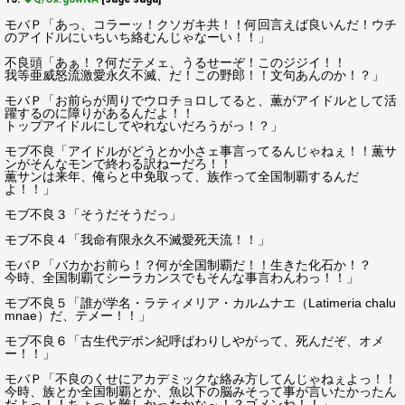
モバＰ「あっ、コラーッ！クソガキ共！！何回言えば良いんだ！ウチ
のアイドルにいちいち絡むんじゃなーい！！」
不良頭「あぁ！？何だテメェ、うるせーぞ！このジジイ！！
我等亜威怒流激愛永久不滅、だ！この野郎！！文句あんのか！？」
モバＰ「お前らが周りでウロチョロしてると、薫がアイドルとして活
躍するのに障りがあるんだよ！！
トップアイドルにしてやれないだろうがっ！？」
モブ不良「アイドルがどうとか小さェ事言ってるんじゃねぇ！！薫サ
ンがそんなモンで終わる訳ねーだろ！！
薫サンは来年、俺らと中免取って、族作って全国制覇するんだ
よ！！」
モブ不良３「そうだそうだっ」
モブ不良４「我命有限永久不滅愛死天流！！」
モバＰ「バカかお前ら！？何が全国制覇だ！！生きた化石か！？
今時、全国制覇てシーラカンスでもそんな事言わんわっ！！」
モブ不良５「誰が学名・ラティメリア・カルムナエ（Latimeria chalu
mnae）だ、テメー！！」
モブ不良６「古生代デボン紀呼ばわりしやがって、死んだぞ、オメ
ー！！」
モバＰ「不良のくせにアカデミックな絡み方してんじゃねぇよっ！！
今時、族とか全国制覇とか、魚以下の脳みそって事が言いたかったん
だよっ！！ちょっと難しかったかな～！？ゴメンね！！」