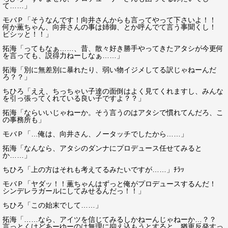
て……」
モバＰ「そうなんです！向井さんからも言ってやって下さいよ！！
何か薫ちゃん、向井さんの事は姉御、とか呼んでて言う事聞くし！
ビシッと！！」
拓海「ってもなぁ……、昔、散々好き勝手やってきたアタシが今更何
を言っても、説得力ねーしなぁ……」
拓海「別に無差別に暴れたり、弱い物イジメしてる訳じゃねーんだ
ろ？？」
ちひろ「ええ、ちっちゃい子達の面倒はよく見てくれますし、みんな
を引っ張ってくれている良い子ですよ？？」
拓海「ならいいじゃねーか。そう言うのはアタシで慣れてんだろ、こ
の事務所も」
モバＰ「…俺は、向井さん、ノータッチでしたから……」
拓海「なんなら、アタシのダンナにプロデュース任せてみると
か……」
ちひろ「上の方はそれも考えてるみたいですが……」ﾁﾗｯ
モバＰ「ヤダッ！！薫ちゃんはずっと俺がプロデュースするんだ！
シンデレラガールにしてみせるんだっ！！」
ちひろ「この始末でして……」
拓海「……なら、アイツを信じてみるしかねーんじゃねーか…？？
言っとくけどあーゆーのは無理に抑え込もうとすると、猶更反発すっ