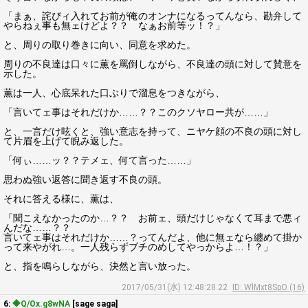
「まぁ、詫びィ入れてお前が俺のオンナになるってんなら、勘弁して
やらねぇ事も無ェけどよ？？ なぁお前等ッ！？」
と、周りの取り巻きに向い、同意を求めた。
周りの不良達は口々に薫を罵倒しながら、不良達の頭に対して賛意を
示した。
薫は一人、心底呆れた口ぶりで溜息をつきながら、
「言いてェ事はそれだけか……？？このクソヤロー共が……」
と、一言だけ呟くと、強い意志を持って、ニヤケ顔の不良の頭に対し
て片眉を上げて睨み返した。
「何ぃ……ッ？？テメェ、何て言った……」
思わぬ強い返答に聞き返す不良の頭。
それに答える様に、薫は、
「聞こえなかったのか…？？ お前ェ、頭だけじゃなくて耳まで悪ィ
んだな……？？
言いてェ事はそれだけか……？ってんだよ、他に無ェなら纏めて掛か
って来やがれ…。一人残らずブチのめしてやっからよ…！？」
と、指を鳴らしながら、決然と言い放った。
2017/05/31(水) 12:48:28.22
ID: WlMxt8SpO (16)
6:
◆Q/Ox.g8wNA
[sage saga]