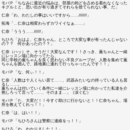
モバＰ「ちなみに最近の悩みは、部屋の殆どを占める着れなくなった
キグルミと、思い出が有り過ぎてそれらを捨てられない事、だ」
仁奈「わ、わたしの事はいいですから……///////」
拓海「…仁奈は相変わらずカワイイなぁ……」
仁奈「ううう……//////」
ちひろ「おはよ、仁奈ちゃん。ところで大変な事が有ったんじゃない
の？？ 何かあったの？？」
仁奈（ハッ）そ、そうだ！大変なんです！！さっき、薫ちゃんと一緒
にレッスン場に向かってたら、
同じ学校の薫ちゃんを良く思わない不良グループが、人数を集めて薫
ちゃんを囲んで、路地裏に連れて行っちゃったんです！！」
モバＰ「な、何ぃ！！」
仁奈「人数は十人くらい居て……、武器みたいなの持っている人も居
るし……。
薫ちゃんは付いていく条件に一緒にレッスン場に向かってた私達を介
抱しろって言って……、そのまま…」（涙ぐむ）
モバＰ「た、大変だ！！今すぐ助けに行かないと！！仁奈ちゃん、場
所を教えてくれっ！！」
仁奈「は、はい！！」
モバＰ「ちひろさんは警察に連絡をっ！！」
ちひろ「わ、わかりました！！」