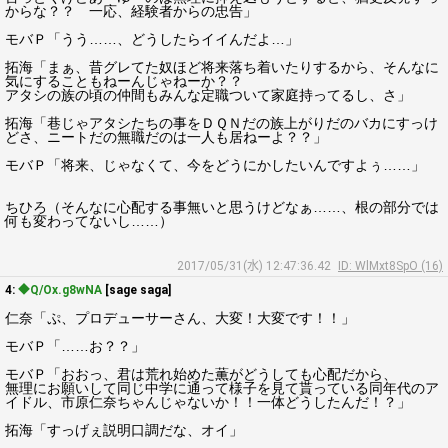
からな？？ 一応、経験者からの忠告」
モバＰ「うう……、どうしたらイイんだよ…」
拓海「まぁ、昔グレてた奴ほど将来落ち着いたりするから、そんなに
気にすることもねーんじゃねーか？？
アタシの族の頃の仲間もみんな定職ついて家庭持ってるし、さ」
拓海「巷じゃアタシたちの事をＤＱＮだの族上がりだのバカにすっけ
どさ、ニートだの無職だのは一人も居ねーよ？？」
モバＰ「将来、じゃなくて、今をどうにかしたいんですよぅ……」
ちひろ（そんなに心配する事無いと思うけどなぁ……、根の部分では
何も変わってないし……）
2017/05/31(水) 12:47:36.42
ID: WlMxt8SpO (16)
4:
◆Q/Ox.g8wNA
[sage saga]
仁奈「ぷ、プロデューサーさん、大変！大変です！！」
モバＰ「……お？？」
モバＰ「おおっ、君は荒れ始めた薫がどうしても心配だから、
無理にお願いして同じ中学に通って様子を見て貰っている同年代のア
イドル、市原仁奈ちゃんじゃないか！！一体どうしたんだ！？」
拓海「すっげぇ説明口調だな、オイ」