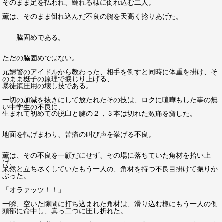
そのまま足を払われ、縺れる様に倒れ込む二人。
薫は、そのまま倒れ込んだ不良の腕を天高く捻りあげた。
――脇固めである。
ただの脇固めではない。
元婦警のアイドルから教わった、相手を倒すと同時に体重を掛け、そ
のまま梃子の原理で捩じり上げる、
暴徒鎮圧用の壊し技である。
一切の加減を抜きにして放たれたその技は、ロクに喧嘩もした事の無
い中学生の不良に、
生まれて初めての脱臼と腱の２，３本は切れた激痛を齎した。
地面を転げまわり、苦痛の叫び声を挙げる不良。
薫は、その不良を一顧だにせず、その場に落ちていた角材を拾い上
げ、
呆然と立ち尽くしていたもう一人の、角材を持つ不良目掛けて振りか
ぶった。
「オラァッツ！！」
一瞬、空いた隙間に打ち込まれた角材は、滑り込む様にもう一人の側
頭部に命中し、真っ二つに圧し折れた。