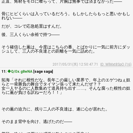
正直、角材をモロに喰らって、片腕は無事では済まなかった――
骨にヒビくらいは入っているだろう。もしかしたらもっと悪いかもし
れない――
だが、コレで応急処置はすんだ。
後、三人くらい余裕で持つ――
そう確信した薫は、今度はこちらの番、とばかりに一気に前方にダッ
シュして、三人の不良達との距離を一気に詰めた。
2017/05/31(水) 12:50:47.71
ID: WlMxt8SpO (16)
11:
◆Q/Ox.g8wNA
[sage saga]
拓海「それに根性だな。長年この厳しい業界で、年上のエゲつねぇ奴
らと一発勝負の舞台でタイマン張って来たんだぜ？？
女一人ヤるのに人数集めて道具持ち出す……。そんな腐った根性の奴
らに薫が負ける訳ねーだろ！！」
その薫の迫力に、残り二人の不良達は、遂に心が居れた。
そのまま背中を向け、逃げたのだ――