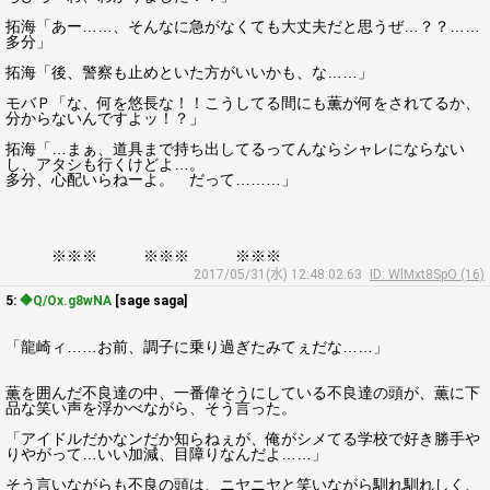
拓海「あー……、そんなに急がなくても大丈夫だと思うぜ…？？……
多分」
拓海「後、警察も止めといた方がいいかも、な……」
モバＰ「な、何を悠長な！！こうしてる間にも薫が何をされてるか、
分からないんですよッ！？」
拓海「…まぁ、道具まで持ち出してるってんならシャレにならない
し、アタシも行くけどよ…。
多分、心配いらねーよ。 だって………」
※※※ ※※※ ※※※
2017/05/31(水) 12:48:02.63
ID: WlMxt8SpO (16)
5:
◆Q/Ox.g8wNA
[sage saga]
「龍崎ィ……お前、調子に乗り過ぎたみてぇだな……」
薫を囲んだ不良達の中、一番偉そうにしている不良達の頭が、薫に下
品な笑い声を浮かべながら、そう言った。
「アイドルだかなンだか知らねぇが、俺がシメてる学校で好き勝手や
りやがって…いい加減、目障りなんだよ……」
そう言いながらも不良の頭は、ニヤニヤと笑いながら馴れ馴れしく、