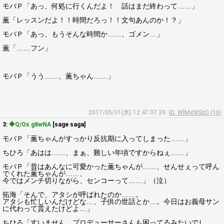
モバＰ「あっ、何処に行くんだよ！ 話はまだ終わって……」
薫「レッスンだよ！！時間だろっ！！文句あんのか！？」
モバＰ「あっ、もうそんな時間か……、ゴメン…」
薫「……フン」
モバＰ「うう……、薫ちゃん……」
2017/05/31(水) 12:47:07.39
ID: WlMxt8SpO (16)
3:
◆Q/Ox.g8wNA
[sage saga]
モバＰ「薫ちゃんがすっかり反抗期に入ってしまった……」
ちひろ「あはは……、まぁ、難しい年頃ですからねぇ……」
モバＰ「昔はあんなに可愛かった薫ちゃんが……、せんせぇって呼ん
でくれた薫ちゃんが……、
今ではメンチ切りながら、センコーって……」（泣）
拓海「そんで、アタシが呼ばれたのか……。
アタシも忙しいんだけどな…、子供の世話とか…。今日はお義母サン
に代わって貰えたけどよ…」
ちひろ「すいません、プロデューサーさんも困ってるみたいでし