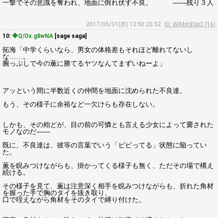
一撃でその意識を奪われ、地面に倒れ伏す不良。 ――残り３人
2017/05/31(水) 12:50:20.52
ID: WlMxt8SpO (16)
10:
◆Q/Ox.g8wNA
[sage saga]
拓海「中学くらいなら、男女の体格差もそれほど離れてないし
な……。
腕っぷしで今の薫に勝てるヤツなんてまずいねーよ」
アッという間に半数近くの仲間を地面に沈められた不良達。
もう、その様子に余裕など一欠けらも存在しない。
しかも、その殆どが、目の前の可憐とも言える少女によって齎された
モノなのだ――
既に、不良達は、彼等の言葉でいう「ビビってる」状態に陥ってい
た。
薫を睨みつけながらも、掛かってくる様子も無く、ただその場で構え
続ける。
その様子を見て、薫は注意深く相手を睨みつけながらも、折れた角材
を握った手で胸のタイを抜き取り、
口で咥えながら角材をそのタイで縛り付けた。