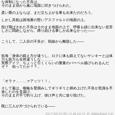
な体制になった不良は、
そのまま頭から薫に地面に叩きつけられた。
柔い畳の上ならば、まだ立ち上がる事も出来たのだろう。
しかし其処は路地裏の堅いアスファルトの地面の上。
投げ飛ばされた不良はそのまま地面の上で、呼吸も碌に出来ない息苦
しさに悶絶しながら、蹲り続ける事しか出来なかった――
こうして、二人目の不良が、戦線から離脱した――
拓海「身体の鍛え方が違うし、ロクに体も鍛えてないヤンキーとは体
力も筋力も全然違うしな………、
実際アイツ、ちょっと引くくらいの重量のバーベル揚げられるんだ
ぞ？ 知ってたか？？」
「オラァ………ァアッツ！！」
そして薫は、喉輪を鷲掴みしてギリギリと締め上げた不良が意識を手
放したのを見届け、
そのまま片手で釣り上げ、掛け声と共に放り投げた。
既に三人が片づけられている――
2017/05/31(水) 12:49:24.19
ID: WlMxt8SpO (16)