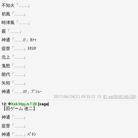
不知火「……」
初風「……」
時津風「……」
霰「……」
神通「……//」ｶｧｯ
提督「……」ｽﾀｽﾀ
北上「……」
鬼怒「……」
能代「……」
矢矧「……」
神通「……///」ﾌﾟｼｭｰ
2017/06/24(土) 09:33:21.13
ID: xaOEUE1A0 (28)
12:
◆Kxk36pjJsT2B
[saga]
【罰ゲーム 改二】
神通「……」
提督「……」
神通「……」ﾊﾟﾁﾝ