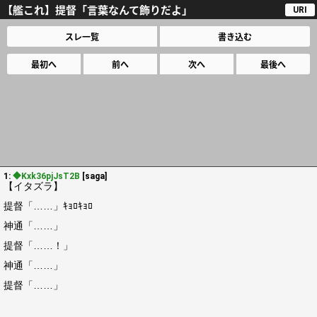
【艦これ】提督「言葉なんて飾りだよ」
URI
スレ一覧
書き込む
最初へ
前へ
次へ
最後へ
1:
◆Kxk36pjJsT2B
[saga]
【イタズラ】
提督「……」ｷｮﾛｷｮﾛ
神通「……」
提督「……！」
神通「……」
提督「……」