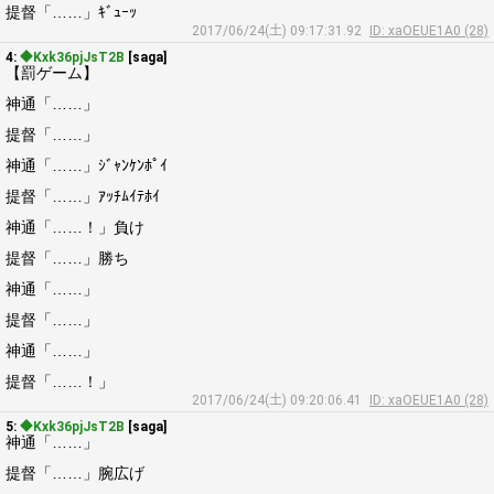
提督「……」ｷﾞｭｰｯ
2017/06/24(土) 09:17:31.92
ID: xaOEUE1A0 (28)
4:
◆Kxk36pjJsT2B
[saga]
【罰ゲーム】
神通「……」
提督「……」
神通「……」ｼﾞｬﾝｹﾝﾎﾟｲ
提督「……」ｱｯﾁﾑｲﾃﾎｲ
神通「……！」負け
提督「……」勝ち
神通「……」
提督「……」
神通「……」
提督「……！」
2017/06/24(土) 09:20:06.41
ID: xaOEUE1A0 (28)
5:
◆Kxk36pjJsT2B
[saga]
神通「……」
提督「……」腕広げ