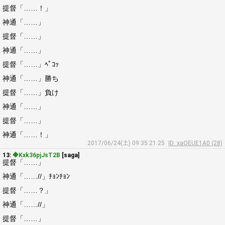
提督「……！」
神通「……」
提督「……」
神通「……」
提督「……」ﾍﾟｺｯ
神通「……」勝ち
提督「……」負け
神通「……」
提督「……」
神通「……！」
2017/06/24(土) 09:35:21.25
ID: xaOEUE1A0 (28)
13:
◆Kxk36pjJsT2B
[saga]
提督「……」
神通「……//」ﾁｮﾝﾁｮﾝ
提督「……？」
神通「……//」
提督「……」