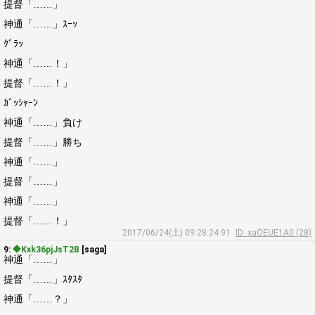
提督「……」
神通「……」ｽｰｯ
ｸﾞﾗｯ
神通「……！」
提督「……！」
ｶﾞｯｼｬｰﾝ
神通「……」負け
提督「……」勝ち
神通「……」
提督「……」
神通「……」
提督「……！」
2017/06/24(土) 09:28:24.91
ID: xaOEUE1A0 (28)
9:
◆Kxk36pjJsT2B
[saga]
神通「……」
提督「……」ｽﾀｽﾀ
神通「……？」