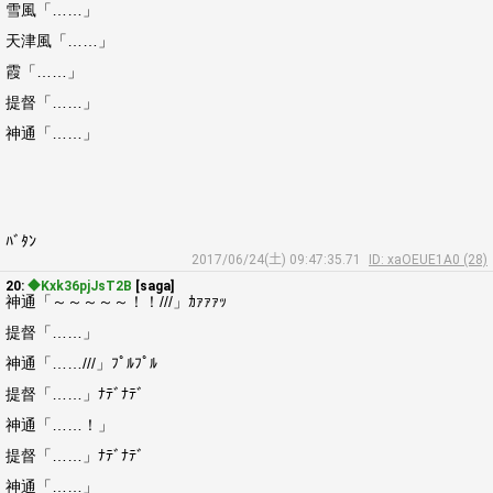
雪風「……」
天津風「……」
霞「……」
提督「……」
神通「……」
ﾊﾞﾀﾝ
2017/06/24(土) 09:47:35.71
ID: xaOEUE1A0 (28)
20:
◆Kxk36pjJsT2B
[saga]
神通「～～～～～！！///」ｶｧｧｧｯ
提督「……」
神通「……///」ﾌﾟﾙﾌﾟﾙ
提督「……」ﾅﾃﾞﾅﾃﾞ
神通「……！」
提督「……」ﾅﾃﾞﾅﾃﾞ
神通「……」