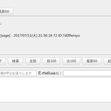
】
最新50
」
[sage]：2017/07/11(火) 21:30:18.72 ID:7d0Rersyo
ザ
検索
全部
前100
次100
最新50
E-mail
：
(省略可)