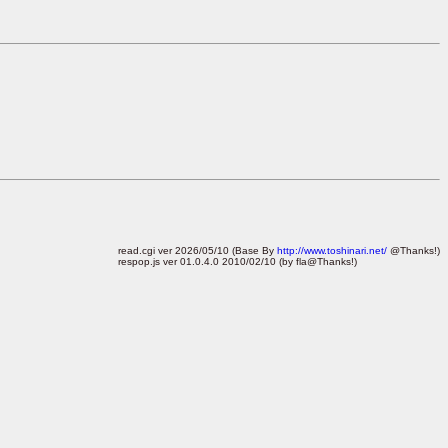
read.cgi ver 2026/05/10 (Base By
http://www.toshinari.net/
@Thanks!)
respop.js ver 01.0.4.0 2010/02/10 (by fla@Thanks!)