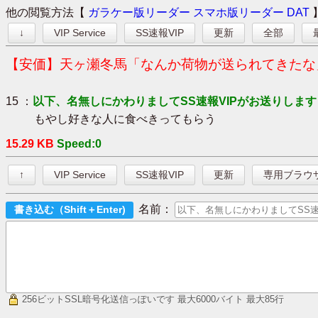
他の閲覧方法【
ガラケー版リーダー
スマホ版リーダー
DAT
↓
VIP Service
SS速報VIP
更新
全部
【安価】天ヶ瀬冬馬「なんか荷物が送られてきたな
15 ：
以下、名無しにかわりましてSS速報VIPがお送りします
もやし好きな人に食べきってもらう
15.29 KB
Speed:0
↑
VIP Service
SS速報VIP
更新
専用ブラウ
名前：
256ビットSSL暗号化送信っぽいです
最大6000バイト 最大85行