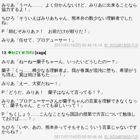
みりあ「うーん……、よく分かんないけど、みりあに出来ることなら
協力するよ！」
ちひろ「そういえばみりあちゃん、熊本弁の数少ない理解者でした
ね」
P「頼むぞみりあァ！ お前だけが頼りだ！」
みりあ「任せて、プロデューサー！」
2017/07/16(日) 00:46:16.10
ID: XO2pR1B50 (12)
13:
◆btZY.W7DfU
[saga]
みりあ「ねーねー蘭子ちゃーん、いったいどうしたのー？」
蘭子「くっ……稀少なる理解者よ。我が眷属が混沌に堕ち、希望がう
ち消え、翼は焼け落ちた……！」
みりあ「えー、大変だねー！」
P「どうだ、みりあ！ 蘭子はなんて言ってる！？」
みりあ「プロデューサーさんが蘭子ちゃんの言葉を理解できなくなっ
て、蘭子ちゃん、とっても寂しいって！」
P「ちくしょう……こんなことなら国語の授業で方言について勉強し
ておけば……！」
ちひろ「いや、あの、熊本弁ってそもそもこういう言葉じゃないです
からね？」
2017/07/16(日) 00:50:46.44
ID: XO2pR1B50 (12)