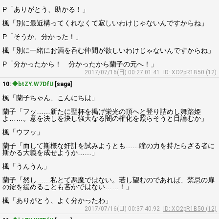
P「ありがとう、助かる！」
楓「別に最近構ってくれなくて寂しいわけじゃないんですからね」
P「そうか、分かった！」
楓「別に一緒にお酒を呑む仲間が欲しいわけじゃないんですからね」
P「分かったから！ 分かったから蘭子の元へ！」
2017/07/16(日) 00:27:01.41
ID: XO2pR1B50 (12)
10:
◆btZY.W7DfU
[saga]
楓「蘭子ちゃん、こんにちは」
蘭子「フッ……新たに聖杯を掲げ栄光の頂へと登り詰めし舞踏姫
よ……。意を決しを決し強大なる闇の権化を照らそうと目論むか」
楓「ウフッ」
蘭子「而して斯様な奸計を試みようとも……瞳の力を持たらざる者に
斯かる大義を成せようか……」
楓「うんうん」
蘭子「然し……私とて悪魔ではない。若し望むのであれば、禁忌の扉
の錠を緩めることも吝かではない……！」
楓「ありがとう、よく分かったわ」
2017/07/16(日) 00:37:40.92
ID: XO2pR1B50 (12)