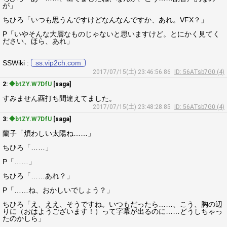
が」
ちひろ「いつも思うんですけどなんなんですか、あれ。VFX？」
P「いやそんな大層なものじゃないと思いますけど。とにかく見てく
ださい、ほら、あれ」
SSWiki :
ss.vip2ch.com
2017/07/15(土) 23:46:56.86
ID: 56ATsb7G0 (4)
2:
◆btZY.W7DfU
[saga]
すみません酉打ち間違えてました。
2017/07/15(土) 23:48:28.85
ID: 56ATsb7G0 (4)
3:
◆btZY.W7DfU
[saga]
蘭子「煩わしい太陽ね……」
ちひろ「……」
P「……」
ちひろ「……あれ？」
P「……ね、おかしいでしょう？」
ちひろ「え、ええ、そうですね。いつもだったら……、こう、胸の辺
りに（おはようございます！）って字幕が出るのに……どうしちゃっ
たのかしら」