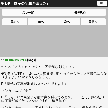
デレP「蘭子の字幕が消えた」
URI
スレ一覧
書き込む
最初へ
前へ
次へ
最後へ
1:
◆FCmO9Y9YEc
[saga]
ちひろ「どうしたんですか、不景気な顔をして」
デレP（以下P）「あんたに毎日搾り取られてたらそりゃ不景気にもな
りますよ。いやそうじゃなくて」
P「蘭子の字幕が消えちゃったんですよ！」
ちひろ「……字幕？」
P「ほら、いつも蘭子が熊本弁を喋ってるとき、……こう、胸の辺り
に字幕が出てたじゃないですか、標準語で」
ちひろ「あー……、出てましたね、なんか、こう……副音声的なの