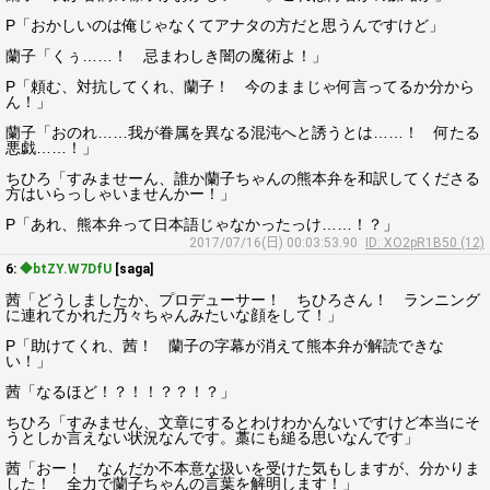
P「おかしいのは俺じゃなくてアナタの方だと思うんですけど」
蘭子「くぅ……！ 忌まわしき闇の魔術よ！」
P「頼む、対抗してくれ、蘭子！ 今のままじゃ何言ってるか分から
ん！」
蘭子「おのれ……我が眷属を異なる混沌へと誘うとは……！ 何たる
悪戯……！」
ちひろ「すみませーん、誰か蘭子ちゃんの熊本弁を和訳してくださる
方はいらっしゃいませんかー！」
P「あれ、熊本弁って日本語じゃなかったっけ……！？」
2017/07/16(日) 00:03:53.90
ID: XO2pR1B50 (12)
6:
◆btZY.W7DfU
[saga]
茜「どうしましたか、プロデューサー！ ちひろさん！ ランニング
に連れてかれた乃々ちゃんみたいな顔をして！」
P「助けてくれ、茜！ 蘭子の字幕が消えて熊本弁が解読できな
い！」
茜「なるほど！？！！？？！？」
ちひろ「すみません、文章にするとわけわかんないですけど本当にそ
うとしか言えない状況なんです。藁にも縋る思いなんです」
茜「おー！ なんだか不本意な扱いを受けた気もしますが、分かりま
した！ 全力で蘭子ちゃんの言葉を解明します！」