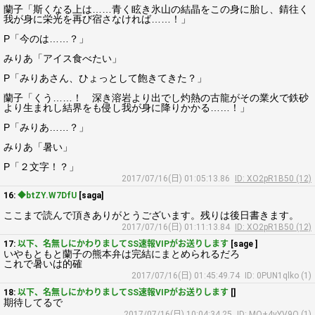
蘭子「斯くなる上は……青く眩き氷山の結晶をこの身に胎し、錆往く
我が身に栄光を再び宿さなければ……！」
P「今のは……？」
みりあ「アイス食べたい」
P「みりあさん、ひょっとして飽きてきた？」
蘭子「くう……！ 深き溶岩より出でし灼熱の古龍がその業火で鉄砂
より生まれし結界をも侵し我が身に降りかかる……！」
P「みりあ……？」
みりあ「暑い」
P「２文字！？」
2017/07/16(日) 01:05:13.86
ID: XO2pR1B50 (12)
16:
◆btZY.W7DfU
[saga]
ここまで読んで頂きありがとうございます。残りは後日書きます。
2017/07/16(日) 01:11:13.84
ID: XO2pR1B50 (12)
17:
以下、名無しにかわりましてSS速報VIPがお送りします
[sage ]
いやもともと蘭子の熊本弁は完結にまとめられるだろ
これで暑いは的確
2017/07/16(日) 01:45:49.74
ID: 0PUN1qlko (1)
18:
以下、名無しにかわりましてSS速報VIPがお送りします
[]
期待してるで
2017/07/16(日) 10:04:34.25
ID: MO+4vYV9O (1)