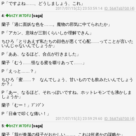
P「ですよね……、どうしましょう、これ」
2017/07/15(土) 23:53:59.14
ID: 56ATsb7G0 (4)
4:
◆btZY.W7DfU
[saga]
蘭子「過に面妖な色を……。魔物の邪気に中てられたか」
P「アカン、意味が三割くらいしか理解できん」
ちひろ「とりあえず私たちの顔色が悪くて心配……ってことが言いた
いんじゃないんでしょうか」
P「ああ、なるほど、合点が行きました」
蘭子「むう……怪なる蜜を啜りあって……」
P「えっと……？」
ちひろ「蜜……？ なんでしょう、甘いものでも飲みたいんでしょう
か？」
P「あー、なるほど、それっぽいですね。ホットレモンでも沸かしま
しょうか」
蘭子「むー！」ﾌﾞﾝﾌﾞﾝ
P「日傘で叩くな痛い！」
2017/07/15(土) 23:59:29.60
ID: 56ATsb7G0 (4)
5:
◆btZY.W7DfU
[saga]
蘭子「我が眷属の様子がおかしい……。これは何者かの謀略か」