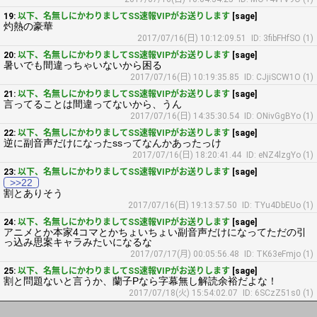
19:
以下、名無しにかわりましてSS速報VIPがお送りします
[sage]
灼熱の豪華
2017/07/16(日) 10:12:09.51
ID: 3fibFHfSO (1)
20:
以下、名無しにかわりましてSS速報VIPがお送りします
[sage]
暑いでも間違っちゃいないから困る
2017/07/16(日) 10:19:35.85
ID: CJjiSCW1O (1)
21:
以下、名無しにかわりましてSS速報VIPがお送りします
[sage]
言ってることは間違ってないから、うん
2017/07/16(日) 14:35:30.54
ID: ONivGgBYo (1)
22:
以下、名無しにかわりましてSS速報VIPがお送りします
[sage]
逆に副音声だけになったssってなんかあったっけ
2017/07/16(日) 18:20:41.44
ID: eNZ4lzgYo (1)
23:
以下、名無しにかわりましてSS速報VIPがお送りします
[sage]
>>22
割とありそう
2017/07/16(日) 19:13:57.50
ID: TYu4DbEUo (1)
24:
以下、名無しにかわりましてSS速報VIPがお送りします
[sage]
アニメとか本家4コマとかちょいちょい副音声だけになってただの引
っ込み思案キャラみたいになるな
2017/07/17(月) 00:05:56.48
ID: TK63eFmjo (1)
25:
以下、名無しにかわりましてSS速報VIPがお送りします
[sage]
割と問題ないと言うか、蘭子Pなら字幕無し解読余裕だよな！
2017/07/18(火) 15:54:02.07
ID: 6SCzZ51s0 (1)