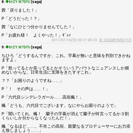
8:
◆btZY.W7DfU
[saga]
茜「戻りました！」
P「どうだった！？」
茜「なにひとつ分かりませんでした！」
P「お疲れ様！ よくやった！」ｷﾞｭｯ
2017/07/16(日) 00:21:08.33
ID: XO2pR1B50 (12)
9:
◆btZY.W7DfU
[saga]
ちひろ「どうするんですか、これ。字幕が無いと意味を判別できかね
ますよ」
P「怒ってるとか笑ってるとかそういうアバウトなニュアンスしか掴
めないからな。日常生活に支障をきたすぞこれ」
？？「お困りのようですね……」
P「！ その声は……！」
P「六代目シンデレラガール……高垣楓！」
楓「どうも、六代目でございます。なにやらお困りのようで」
P「聞いてくれ、楓！ 蘭子の字幕が消えて蘭子が何言ってるか３割
くらいしか分からなくなったんだ！」
楓「なるほど……。不肖この高垣、親愛なるプロデューサーにお力添
え致しましょう……」