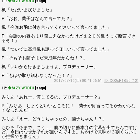
11:
◆btZY.W7DfU
[saga]
楓「ただいま戻りました」
P「おお、蘭子はなんて言ってた？」
楓「今晩お酌に付き合ってくださいって言ってました」
P「会話の内容あまり聞こえなかったけど１２０％違うって断言でき
るぞ！」
楓「ついでに高垣楓も誘ってほしいって言ってました」
P「そもそも蘭子まだ未成年だからね！？」
楓「いいから行きましょうよ、プロデューサー」
P「もはや取り繕わなくなった！？」
2017/07/16(日) 00:41:06.61
ID: XO2pR1B50 (12)
12:
◆btZY.W7DfU
[saga]
みりあ「あれー、何してるの、プロデューサー？」
P「みりあ、ちょうどいいところに！ 蘭子が何言ってるか分からな
くなったんだ！」
みりあ「えー、どうしちゃったの、蘭子ちゃん！？」
ちひろ「今まで、こう……胸の辺りに熊本弁の字幕が出てたんですけ
ど、今日はなぜかそれが無いんですよ。おかげで意味が３割くらいし
か把握できません」