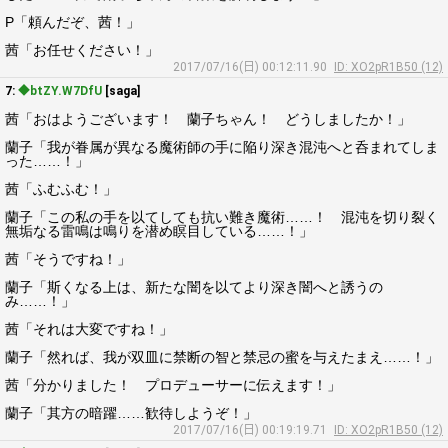
P「頼んだぞ、茜！」
茜「お任せください！」
2017/07/16(日) 00:12:11.90
ID: XO2pR1B50 (12)
7:
◆btZY.W7DfU
[saga]
茜「おはようございます！ 蘭子ちゃん！ どうしましたか！」
蘭子「我が眷属が異なる魔術師の手に陥り深き混沌へと呑まれてしま
った……！」
茜「ふむふむ！」
蘭子「この私の手を以てしても抗い難き魔術……！ 混沌を切り裂く
無垢なる雷鳴は鳴りを潜め瞑目している……！」
茜「そうですね！」
蘭子「斯くなる上は、新たな闇を以てより深き闇へと誘うの
み……！」
茜「それは大変ですね！」
蘭子「然れば、我が双皿に禁断の智と禁忌の蜜を与えたまえ……！」
茜「分かりました！ プロデューサーに伝えます！」
蘭子「其方の暗躍……歓待しようぞ！」
2017/07/16(日) 00:19:19.71
ID: XO2pR1B50 (12)