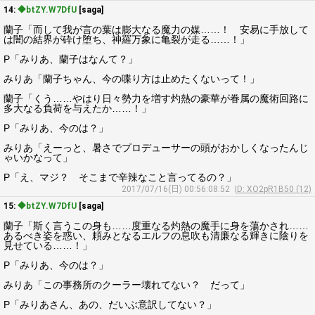
14:
◆btZY.W7DfU
[saga]
蘭子「而して我が言の葉は膨大なる魔力の媒……！ 安易に手放して
は闇の結界が砕け堕ち、神羅万象に亀裂が走る……！」
P「みりあ、蘭子はなんて？」
みりあ「蘭子ちゃん、今の喋り方は止めたくないって！」
蘭子「くう……やはり日々勢力を増す灼熱の豪華が眷属の魔術回路に
多大なる負荷を与えたか……！」
P「みりあ、今のは？」
みりあ「えーっと、暑さでプロデューサーの頭がおかしくなったんじ
ゃいかなって」
P「え、マジ？ そこまで辛辣なこと言ってるの？」
2017/07/16(日) 00:56:08.52
ID: XO2pR1B50 (12)
15:
◆btZY.W7DfU
[saga]
蘭子「斯く言うこの身も……度重なる灼熱の魔手に身を蕩かされ……
あるべき姿を惑い、頼みとなるエルフの息吹も清廉なる輝きに陰りを
見せている……！」
P「みりあ、今のは？」
みりあ「この事務所のクーラー壊れてない？ だって」
P「みりあさん、あの、だいぶ意訳してない？」