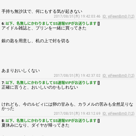
手持ち無沙汰で、何にもする気が起きない
2017/08/31(木) 19:42:03.46
ID: yiFewnBm0 (12)
6:
以下、名無しにかわりましてSS速報VIPがお送りします
[]
アイドル雑誌と、プリンを一緒に買ってきた
銀の匙を用意し、机の上で封を切る
あまりおいしくない
2017/08/31(木) 19:42:37.02
ID: yiFewnBm0 (12)
7:
以下、名無しにかわりましてSS速報VIPがお送りします
[]
正確に言うと、おいしいのかもしれない
けれども、今のルビィには卵の甘みも、カラメルの苦みも全然足りな
かった
2017/08/31(木) 19:43:12.69
ID: yiFewnBm0 (12)
8:
以下、名無しにかわりましてSS速報VIPがお送りします
[]
夏休みになり、ダイヤが帰ってきた