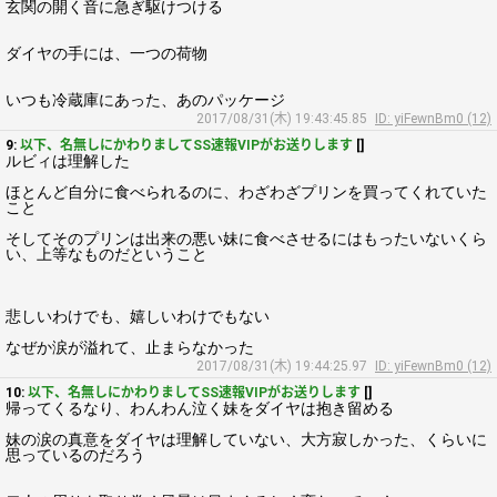
玄関の開く音に急ぎ駆けつける
ダイヤの手には、一つの荷物
いつも冷蔵庫にあった、あのパッケージ
2017/08/31(木) 19:43:45.85
ID: yiFewnBm0 (12)
9:
以下、名無しにかわりましてSS速報VIPがお送りします
[]
ルビィは理解した
ほとんど自分に食べられるのに、わざわざプリンを買ってくれていた
こと
そしてそのプリンは出来の悪い妹に食べさせるにはもったいないくら
い、上等なものだということ
悲しいわけでも、嬉しいわけでもない
なぜか涙が溢れて、止まらなかった
2017/08/31(木) 19:44:25.97
ID: yiFewnBm0 (12)
10:
以下、名無しにかわりましてSS速報VIPがお送りします
[]
帰ってくるなり、わんわん泣く妹をダイヤは抱き留める
妹の涙の真意をダイヤは理解していない、大方寂しかった、くらいに
思っているのだろう