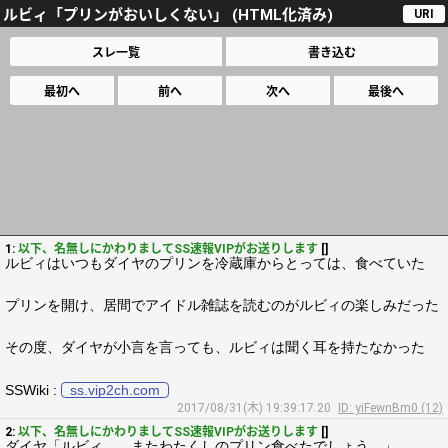
ルビィ「プリンがおいしくない」 (HTML化済み)
URI
スレ一覧
書き込む
最初へ
前へ
次へ
最後へ
1:
以下、名無しにかわりましてSS速報VIPがお送りします
[]
ルビィはいつもダイヤのプリンを冷蔵庫からとっては、食べていた
プリンを開け、居間でアイドル雑誌を読むのがルビィの楽しみだった
その度、ダイヤが小言を言っても、ルビィは聞く耳を持たなかった
SSWiki :
ss.vip2ch.com
2017/08/31(木) 19:39:17.20
ID: yiFewnBm0 (12)
2:
以下、名無しにかわりましてSS速報VIPがお送りします
[]
ダイヤ「ルビィ……またわたくしのプリン食べたでしょう…」