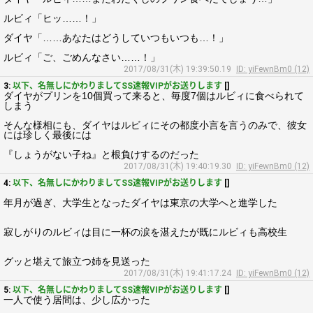
ルビィ「ヒッ……！」
ダイヤ「……あなたはどうしていつもいつも…！」
ルビィ「ご、ごめんなさい……！」
2017/08/31(木) 19:39:50.19
ID: yiFewnBm0 (12)
3:
以下、名無しにかわりましてSS速報VIPがお送りします
[]
ダイヤがプリンを10個買って来ると、毎度7個はルビィに食べられて
しまう
そんな様相にも、ダイヤはルビィにその都度小言を言うのみで、彼女
には珍しく最後には
『しょうがない子ね』と根負けするのだった
2017/08/31(木) 19:40:19.30
ID: yiFewnBm0 (12)
4:
以下、名無しにかわりましてSS速報VIPがお送りします
[]
年月が過ぎ、大学生となったダイヤは東京の大学へと進学した
寂しがりのルビィは目に一杯の涙を湛えたが既にルビィも高校生
グッと堪えて旅立つ姉を見送った
2017/08/31(木) 19:41:17.24
ID: yiFewnBm0 (12)
5:
以下、名無しにかわりましてSS速報VIPがお送りします
[]
一人で使う居間は、少し広かった