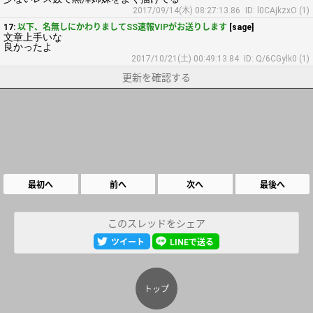
2017/09/14(木) 08:27:13.86
ID: l0CAjkzxO (1)
17:
以下、名無しにかわりましてSS速報VIPがお送りします
[sage]
文章上手いな
良かったよ
2017/10/21(土) 00:49:13.84
ID: Q/6CGylk0 (1)
更新を確認する
最初へ
前へ
次へ
最後へ
このスレッドをシェア
ツイート
LINEで送る
トップ