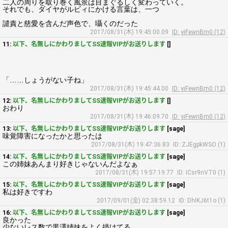
二人の周りを取り巻く風景は目まぐるしく変わっていく。
それでも、ダイヤがルビィにかける言葉は、一つ
譴責と慈愛を含んだ声色で、囁くのだった
2017/08/31(木) 19:45:00.09
ID: yiFewnBm0 (12)
11:
以下、名無しにかわりましてSS速報VIPがお送りします
[]
「……しょうがない子ね」
2017/08/31(木) 19:45:44.00
ID: yiFewnBm0 (12)
12:
以下、名無しにかわりましてSS速報VIPがお送りします
[]
おわり
2017/08/31(木) 19:46:09.70
ID: yiFewnBm0 (12)
13:
以下、名無しにかわりましてSS速報VIPがお送りします
[sage]
味覚障害になったかと思ったは
2017/08/31(木) 19:47:36.83
ID: ZJEgpkWSO (1)
14:
以下、名無しにかわりましてSS速報VIPがお送りします
[sage]
この姉妹あんまり好きじゃないんだよなぁ
2017/08/31(木) 19:57:19.77
ID: ICsr9nVT0 (1)
15:
以下、名無しにかわりましてSS速報VIPがお送りします
[sage]
私は好きですわ
2017/09/01(金) 02:38:59.12
ID: DhIKJ6t1o (1)
16:
以下、名無しにかわりましてSS速報VIPがお送りします
[sage]
良かった
少ないレス数で黒澤姉妹をよく描けてる