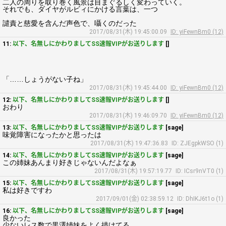
二人の周りを取り巻く風景は目まぐるしく変わっていく。
それでも、ダイヤがルビィにかける言葉は、一つ
譴責と慈愛を含んだ声色で、囁くのだった
2017/08/31(木) 19:45:00.09
ID: yiFewnBm0 (12)
11:
以下、名無しにかわりましてSS速報VIPがお送りします
[]
「……しょうがない子ね」
2017/08/31(木) 19:45:44.00
ID: yiFewnBm0 (12)
12:
以下、名無しにかわりましてSS速報VIPがお送りします
[]
おわり
2017/08/31(木) 19:46:09.70
ID: yiFewnBm0 (12)
13:
以下、名無しにかわりましてSS速報VIPがお送りします
[sage]
味覚障害になったかと思ったは
2017/08/31(木) 19:47:36.83
ID: ZJEgpkWSO (1)
14:
以下、名無しにかわりましてSS速報VIPがお送りします
[sage]
この姉妹あんまり好きじゃないんだよなぁ
2017/08/31(木) 19:57:19.77
ID: ICsr9nVT0 (1)
15:
以下、名無しにかわりましてSS速報VIPがお送りします
[sage]
私は好きですわ
2017/09/01(金) 02:38:59.12
ID: DhIKJ6t1o (1)
16:
以下、名無しにかわりましてSS速報VIPがお送りします
[sage]
良かった
少ないレス数で黒澤姉妹をよく描けてる