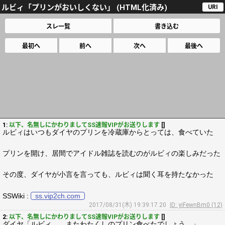
ルビィ「プリンがおいしくない」 (HTML化済み)
URI
スレ一覧
書き込む
最初へ
前へ
次へ
最後へ
1:
以下、名無しにかわりましてSS速報VIPがお送りします
[]
ルビィはいつもダイヤのプリンを冷蔵庫からとっては、食べていた
プリンを開け、居間でアイドル雑誌を読むのがルビィの楽しみだった
その度、ダイヤが小言を言っても、ルビィは聞く耳を持たなかった
SSWiki :
ss.vip2ch.com
2017/08/31(木) 19:39:17.20
ID: yiFewnBm0 (12)
2:
以下、名無しにかわりましてSS速報VIPがお送りします
[]
ダイヤ「ルビィ……またわたくしのプリン食べたでしょう…」