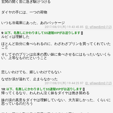
玄関の開く音に急ぎ駆けつける
ダイヤの手には、一つの荷物
いつも冷蔵庫にあった、あのパッケージ
2017/08/31(木) 19:43:45.85
ID: yiFewnBm0 (12)
9:
以下、名無しにかわりましてSS速報VIPがお送りします
[]
ルビィは理解した
ほとんど自分に食べられるのに、わざわざプリンを買ってくれていた
こと
そしてそのプリンは出来の悪い妹に食べさせるにはもったいないくら
い、上等なものだということ
悲しいわけでも、嬉しいわけでもない
なぜか涙が溢れて、止まらなかった
2017/08/31(木) 19:44:25.97
ID: yiFewnBm0 (12)
10:
以下、名無しにかわりましてSS速報VIPがお送りします
[]
帰ってくるなり、わんわん泣く妹をダイヤは抱き留める
妹の涙の真意をダイヤは理解していない、大方寂しかった、くらいに
思っているのだろう