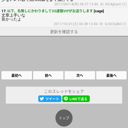
2017/09/14(木) 08:27:13.86
ID: l0CAjkzxO (1)
17:
以下、名無しにかわりましてSS速報VIPがお送りします
[sage]
文章上手いな
良かったよ
2017/10/21(土) 00:49:13.84
ID: Q/6CGylk0 (1)
更新を確認する
最初へ
前へ
次へ
最後へ
このスレッドをシェア
ツイート
LINEで送る
トップ