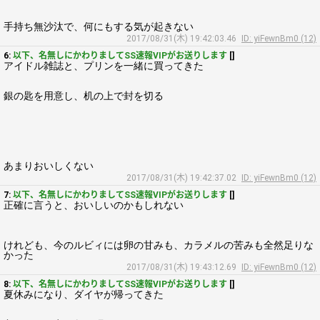
手持ち無沙汰で、何にもする気が起きない
2017/08/31(木) 19:42:03.46
ID: yiFewnBm0 (12)
6:
以下、名無しにかわりましてSS速報VIPがお送りします
[]
アイドル雑誌と、プリンを一緒に買ってきた
銀の匙を用意し、机の上で封を切る
あまりおいしくない
2017/08/31(木) 19:42:37.02
ID: yiFewnBm0 (12)
7:
以下、名無しにかわりましてSS速報VIPがお送りします
[]
正確に言うと、おいしいのかもしれない
けれども、今のルビィには卵の甘みも、カラメルの苦みも全然足りな
かった
2017/08/31(木) 19:43:12.69
ID: yiFewnBm0 (12)
8:
以下、名無しにかわりましてSS速報VIPがお送りします
[]
夏休みになり、ダイヤが帰ってきた