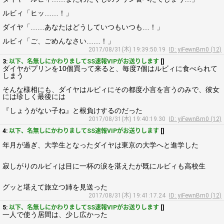
ルビィ「ヒッ……！」
ダイヤ「……あなたはどうしていつもいつも…！」
ルビィ「ご、ごめんなさい……！」
2017/08/31(木) 19:39:50.19
ID: yiFewnBm0 (12)
3:
以下、名無しにかわりましてSS速報VIPがお送りします
[]
ダイヤがプリンを10個買って来ると、毎度7個はルビィに食べられて
しまう
そんな様相にも、ダイヤはルビィにその都度小言を言うのみで、彼女
には珍しく最後には
『しょうがない子ね』と根負けするのだった
2017/08/31(木) 19:40:19.30
ID: yiFewnBm0 (12)
4:
以下、名無しにかわりましてSS速報VIPがお送りします
[]
年月が過ぎ、大学生となったダイヤは東京の大学へと進学した
寂しがりのルビィは目に一杯の涙を湛えたが既にルビィも高校生
グッと堪えて旅立つ姉を見送った
2017/08/31(木) 19:41:17.24
ID: yiFewnBm0 (12)
5:
以下、名無しにかわりましてSS速報VIPがお送りします
[]
一人で使う居間は、少し広かった