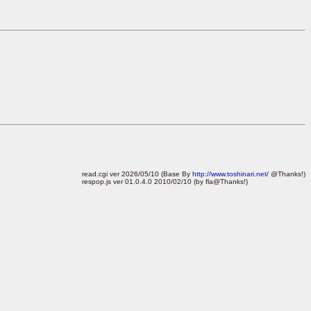
read.cgi ver 2026/05/10 (Base By
http://www.toshinari.net/
@Thanks!)
respop.js ver 01.0.4.0 2010/02/10 (by fla@Thanks!)