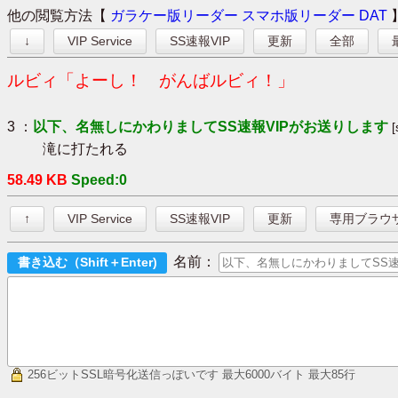
他の閲覧方法【
ガラケー版リーダー
スマホ版リーダー
DAT
↓
VIP Service
SS速報VIP
更新
全部
ルビィ「よーし！ がんばルビィ！」
3 ：
以下、名無しにかわりましてSS速報VIPがお送りします
滝に打たれる
58.49 KB
Speed:0
↑
VIP Service
SS速報VIP
更新
専用ブラウ
名前：
256ビットSSL暗号化送信っぽいです
最大6000バイト 最大85行