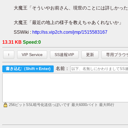
大魔王「そういやお前さん、現世のことには詳しかった
大魔王「最近の地上の様子を教えちゃあくれないか」
SSWiki :
http://ss.vip2ch.com/jmp/1515583167
13.31 KB
Speed:0
↑
VIP Service
SS速報VIP
更新
専用ブラウ
名前：
256ビットSSL暗号化送信っぽいです
最大6000バイト 最大85行