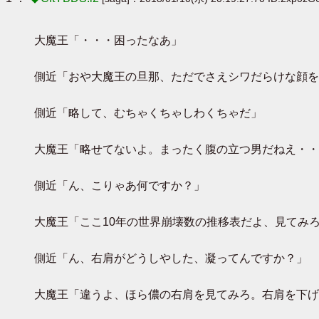
大魔王「・・・困ったなあ」
側近「おや大魔王の旦那、ただでさえシワだらけな顔を
側近「略して、むちゃくちゃしわくちゃだ」
大魔王「略せてないよ。まったく腹の立つ男だねえ・・
側近「ん、こりゃあ何ですか？」
大魔王「ここ10年の世界崩壊数の推移表だよ、見てみ
側近「ん、右肩がどうしやした、凝ってんですか？」
大魔王「違うよ、ほら儂の右肩を見てみろ。右肩を下げ