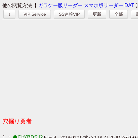
他の閲覧方法【
ガラケー版リーダー
スマホ版リーダー
DAT
↓
VIP Service
SS速報VIP
更新
全部
穴掘り勇者
1 ：
◆CItYBDS.l2
[saga]：2018/01/10(水) 20:19:27.70 ID:2xp0z