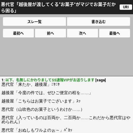
悪代官「越後屋が渡してくる“お菓子”がマジでお菓子だか
URI
ら困る」
スレ一覧
書き込む
最初へ
前へ
次へ
最後へ
1:
以下、名無しにかわりましてSS速報VIPがお送りします
[saga]
悪代官「来たか、越後屋」ﾆﾔﾆﾔ
越後屋「今度の件では、ぜひご便宜の程を……」
越後屋「こちらはお菓子でございます」ｽｯ
悪代官（山吹色のお菓子というわけか……）
悪代官（入っているのは百両か、二百両か……これだから悪代官はや
められん）
悪代官「おぬしもワルよのぉ～」ﾊﾟｶｯ