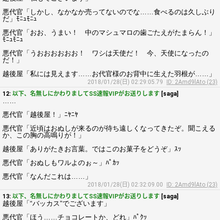
悪代官「しかし、なかなか売ってないのでな……食べるのは久しぶり
だ」ﾓﾆｭﾓﾆｭ
悪代官「おお、うまい！ 中のマシュマロの歯ごたえがたまらん！」
ﾓﾆｭﾓﾆｭ
悪代官「うおおおおおお！ ワシは天使だ！ 今、天使になったの
だ！」
越後屋「私には見えます……お代官様のお背中に生えた羽根が……」
2018/01/28(日) 02:29:05.79
ID: 2Amd9lAto (23)
12:
以下、名無しにかわりましてSS速報VIPがお送りします
[saga]
……
悪代官「越後屋！」ﾆﾔﾆﾔ
悪代官「近頃はおぬしが来るのが待ち遠しくなってきたぞ。聞こえる
か、この胸の高鳴りが！」
越後屋「ありがたきお言葉。ではこのお菓子をどうぞ」ｽｯ
悪代官「おぬしもワルよのぉ～」ﾊﾟｶｯ
悪代官「なんだこれは……」
2018/01/28(日) 02:32:09.00
ID: 2Amd9lAto (23)
13:
以下、名無しにかわりましてSS速報VIPがお送りします
[saga]
越後屋「“バッカス”でございます」
悪代官「ほう……チョコレートか、どれ」ﾊﾟｸｯ