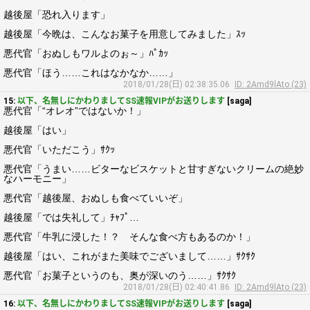
越後屋「恐れ入ります」
越後屋「今晩は、こんなお菓子を用意してみました」ｽｯ
悪代官「おぬしもワルよのぉ～」ﾊﾟｶｯ
悪代官「ほう……これはなかなか……」
2018/01/28(日) 02:38:35.06
ID: 2Amd9lAto (23)
15:
以下、名無しにかわりましてSS速報VIPがお送りします
[saga]
悪代官「“オレオ”ではないか！」
越後屋「はい」
悪代官「いただこう」ｻｸｯ
悪代官「うまい……ビターなビスケットと甘すぎないクリームの絶妙
なハーモニー」
悪代官「越後屋、おぬしも食べていいぞ」
越後屋「では失礼して」ﾁｬﾌﾟ…
悪代官「牛乳に浸した！？ そんな食べ方もあるのか！」
越後屋「はい、これがまた美味でございまして……」ｻｸｻｸ
悪代官「お菓子というのも、奥が深いのう……」ｻｸｻｸ
2018/01/28(日) 02:40:41.86
ID: 2Amd9lAto (23)
16:
以下、名無しにかわりましてSS速報VIPがお送りします
[saga]