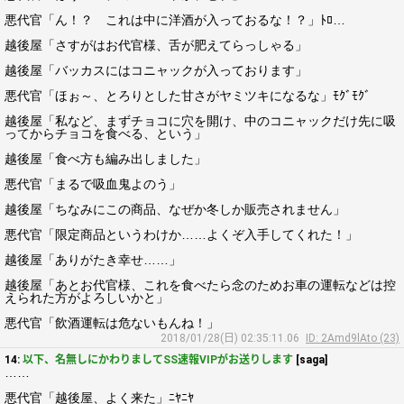
悪代官「ん！？ これは中に洋酒が入っておるな！？」ﾄﾛ…
越後屋「さすがはお代官様、舌が肥えてらっしゃる」
越後屋「バッカスにはコニャックが入っております」
悪代官「ほぉ～、とろりとした甘さがヤミツキになるな」ﾓｸﾞﾓｸﾞ
越後屋「私など、まずチョコに穴を開け、中のコニャックだけ先に吸
ってからチョコを食べる、という」
越後屋「食べ方も編み出しました」
悪代官「まるで吸血鬼よのう」
越後屋「ちなみにこの商品、なぜか冬しか販売されません」
悪代官「限定商品というわけか……よくぞ入手してくれた！」
越後屋「ありがたき幸せ……」
越後屋「あとお代官様、これを食べたら念のためお車の運転などは控
えられた方がよろしいかと」
悪代官「飲酒運転は危ないもんね！」
2018/01/28(日) 02:35:11.06
ID: 2Amd9lAto (23)
14:
以下、名無しにかわりましてSS速報VIPがお送りします
[saga]
……
悪代官「越後屋、よく来た」ﾆﾔﾆﾔ