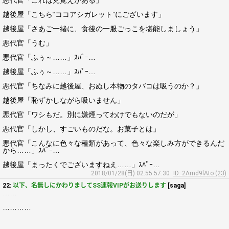
悪代官「これは見覚えがある」
越後屋「こちら“ココアシガレット”にございます」
越後屋「さあご一緒に、食後の一服ごっこを堪能しましょう」
悪代官「うむ」
悪代官「ふぅ～……」ｽﾊﾟｰ…
越後屋「ふぅ～……」ｽﾊﾟｰ…
悪代官「ちなみに越後屋、おぬし本物のタバコは吸うのか？」
越後屋「恥ずかしながら吸いません」
悪代官「ワシもだ。別に嫌煙ってわけでもないのだが」
悪代官「しかし、すごいものだな。お菓子とは」
悪代官「こんなに色々な種類があって、色々な楽しみ方ができるんだ
から……」ｽﾊﾟｰ…
越後屋「まったくでございますねえ……」ｽﾊﾟｰ…
2018/01/28(日) 02:55:57.30
ID: 2Amd9lAto (23)
22:
以下、名無しにかわりましてSS速報VIPがお送りします
[saga]
……
…………