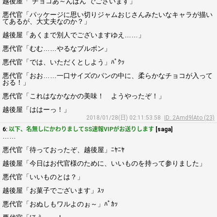
越後屋「“チョコあ～んぱん”でございます」
悪代官「パッケージに思い切りジャムおじさんみたいなキャラが描い
てあるが、大丈夫なのか？」
越後屋「あくまで別人でございますゆえ……」
悪代官「むむ……やるなブルボン」
悪代官「では、いただくとしよう」ﾊﾟｸｯ
悪代官「おお……一口サイズのパンの中に、柔らかなチョコが入って
おる！」
悪代官「これはなかなかの美味！ ようやったぞ！」
越後屋「ははーっ！」
2018/01/28(日) 02:11:53.58
ID: 2Amd9lAto (23)
6:
以下、名無しにかわりましてSS速報VIPがお送りします
[saga]
……
悪代官「待っておったぞ、越後屋」ﾆﾔﾆﾔ
越後屋「今日はお代官様のために、いいものを持って参りました」
悪代官「いいものとは？」
越後屋「お菓子でございます」ｽｯ
悪代官「おぬしもワルよのぉ～」ﾊﾟｶｯ