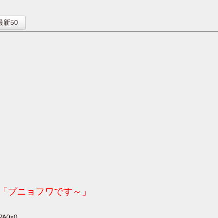
】
最新50
「プニョフワです～」
PA0s0