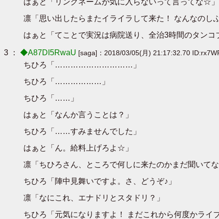
はぁと「リングネームが気に入らないって言ってな☆」
凛「思い出したらまたイライラして来た！ なんなのし
はぁと「てことで実況は病院送り、全治3時間のタンコ
3 ：
◆A87DI5RwaU
[saga]：2018/03/05(月) 21:17:32.70 ID:rx7W
ちひろ「…………………………」
ちひろ「………………」
ちひろ「……」
はぁと「なんか言うことは？」
ちひろ「……すみませんでした」
はぁと「ん。給料上げろよ☆」
凛「ちひろさん、ところで何しに来たのかまだ聞いてな
ちひろ「陣中見舞いですよ。さ、どうぞ♪」
凛「なにこれ、エナドリとスタドリ？」
ちひろ「元気になりますよ！ まだこれから何度かライ