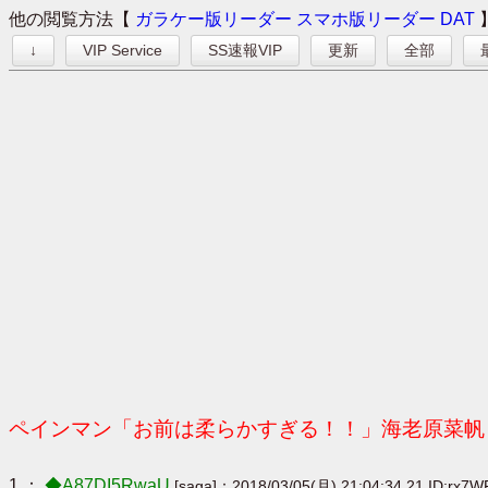
他の閲覧方法【
ガラケー版リーダー
スマホ版リーダー
DAT
↓
VIP Service
SS速報VIP
更新
全部
ペインマン「お前は柔らかすぎる！！」海老原菜帆
1 ：
◆A87DI5RwaU
[saga]：2018/03/05(月) 21:04:34.21 ID:rx7W