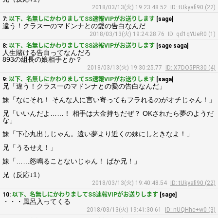
2018/03/13(火) 19:23:48.52
ID: tUkyafi90 (22)
7:
以下、名無しにかわりましてSS速報VIPがお送りします
[sage]
違う！クラス一のマドンナとの愛の告白なんだ
2018/03/13(火) 19:24:28.76
ID: qd1qYUeR0 (1)
8:
以下、名無しにかわりましてSS速報VIPがお送りします
[sage saga]
人生賭ける告白ってなんだろ
893の組長の娘相手とか？
2018/03/13(火) 19:30:25.77
ID: X7DO5PR30 (4)
9:
以下、名無しにかわりましてSS速報VIPがお送りします
[saga]
兄「違う！クラス一のマドンナとの愛の告白なんだ」
妹「なにそれ！ そんな人に言い寄ってもフラれるのがオチじゃん！」
兄「いいんだよ……！ 相手は大金持ちだぜ？ OKされたら夢のようだ
な」
妹「下心丸出しじゃん。遠い夢より近くの妹にしときなよ！」
兄「うるせえ！」
妹「……怒鳴ることないじゃん！ ばか兄！」
兄（反応↓1）
2018/03/13(火) 19:40:48.54
ID: tUkyafi90 (22)
10:
以下、名無しにかわりましてSS速報VIPがお送りします
[sage]
・・・風呂入ってくる
2018/03/13(火) 19:41:30.61
ID: nUQHhc+w0 (3)