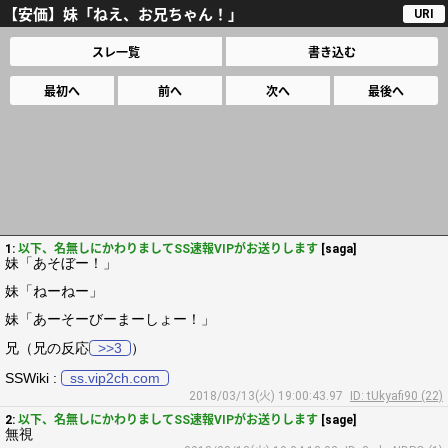
【安価】妹「ねえ、お兄ちゃん！」
URI
スレ一覧
書き込む
最初へ
前へ
次へ
最後へ
1:
以下、名無しにかわりましてSS速報VIPがお送りします
[saga]
妹「あそぼー！」
妹「ねーねー」
妹「あーそーびーまーしょー！」
兄（兄の反応
>>3
）
SSWiki :
ss.vip2ch.com
2018/03/13(火) 19:00:43.97
ID: tUkyafi90 (22)
2:
以下、名無しにかわりましてSS速報VIPがお送りします
[sage]
無視