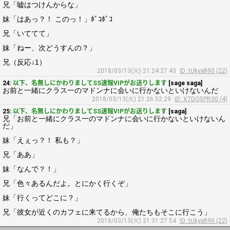
兄「嘘はつけんからな」
妹「はあっ？！ このっ！」ﾎﾞｺﾎﾞｺ
兄「いててて」
妹「ねー、次どうすんの？」
兄（反応↓1）
2018/03/13(火) 21:24:27.43
ID: tUkyafi90 (22)
24:
以下、名無しにかわりましてSS速報VIPがお送りします
[sage saga]
お前と一緒にクラス一のマドンナに会いに行かないといけないんだ
2018/03/13(火) 21:26:52.29
ID: X7DO5PR30 (4)
25:
以下、名無しにかわりましてSS速報VIPがお送りします
[saga]
兄「お前と一緒にクラス一のマドンナに会いに行かないといけないん
だ」
妹「えぇっ？！ 私も？」
兄「ああ」
妹「なんで？！」
兄「色々あるんだよ。とにかく行くぞ」
妹「行くってどこに？」
兄「彼女が近くのカフェに来てるから、俺たちもそこに行こう」
2018/03/13(火) 21:31:27.54
ID: tUkyafi90 (22)