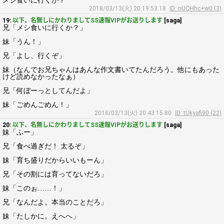
メシ食いに行くか？
2018/03/13(火) 20:19:53.18
ID: nUQHhc+w0 (3)
19:
以下、名無しにかわりましてSS速報VIPがお送りします
[saga]
兄「メシ食いに行くか？」
妹「うん！」
兄「よし、行くぞ」
妹（なんでお兄ちゃんはあんな作文書いてたんだろう。他にもあった
けど読めなかったなぁ）
兄「何ぼーっとしてんだよ」
妹「ごめんごめん！」
2018/03/13(火) 20:43:15.80
ID: tUkyafi90 (22)
20:
以下、名無しにかわりましてSS速報VIPがお送りします
[saga]
妹「ふー」
兄「食べ過ぎだ！ 太るぞ」
妹「育ち盛りだからいいもーん」
兄「その割には育ってないだろ」
妹「このぉ……！」
兄「なんだよ。本当のことだろ」
妹「たしかに。えへへ」