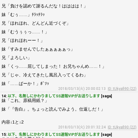
兄「負けを認めて謝るんだな！はははは！」
妹「むぅ……」ﾁﾗｯﾁﾗｯ
兄「ほれほれ、どんどん近づくぞ」
妹「むうぅぅっ……！」
兄「ほれほれーー！」
妹「すみませんでしたぁぁぁぁぁっ」
兄「よろしい」
妹「くっ……屈してしまった！ お兄ちゃんめ……！」
兄「じゃ、冷えてきたし風呂入ってくるわ」
妹「……ばーか！」ﾎﾞｿｯ
2018/03/13(火) 20:00:02.13
ID: tUkyafi90 (22)
14:
以下、名無しにかわりましてSS速報VIPがお送りします
[saga]
妹「これ、原稿用紙？」
妹「『告白』。ちょっと読んでみよう。仕返しだ！」
内容↓1と↓2
2018/03/13(火) 20:01:32.24
ID: tUkyafi90 (22)
15:
以下、名無しにかわりましてSS速報VIPがお送りします
[sage]