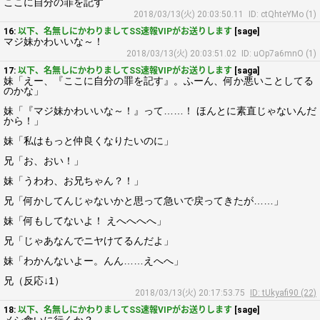
ここに自分の罪を記す
2018/03/13(火) 20:03:50.11
ID: ctQhteYMo (1)
16:
以下、名無しにかわりましてSS速報VIPがお送りします
[sage]
マジ妹かわいいな～！
2018/03/13(火) 20:03:51.02
ID: uOp7a6mnO (1)
17:
以下、名無しにかわりましてSS速報VIPがお送りします
[saga]
妹「えー、『ここに自分の罪を記す』。ふーん、何か悪いことしてる
のかな」
妹「『マジ妹かわいいな～！』って……！ ほんとに素直じゃないんだ
から！」
妹「私はもっと仲良くなりたいのに」
兄「お、おい！」
妹「うわわ、お兄ちゃん？！」
兄「何かしてんじゃないかと思って急いで戻ってきたが……」
妹「何もしてないよ！ えへへへへ」
兄「じゃあなんでニヤけてるんだよ」
妹「わかんないよー。んん……えへへ」
兄（反応↓1）
2018/03/13(火) 20:17:53.75
ID: tUkyafi90 (22)
18:
以下、名無しにかわりましてSS速報VIPがお送りします
[sage]