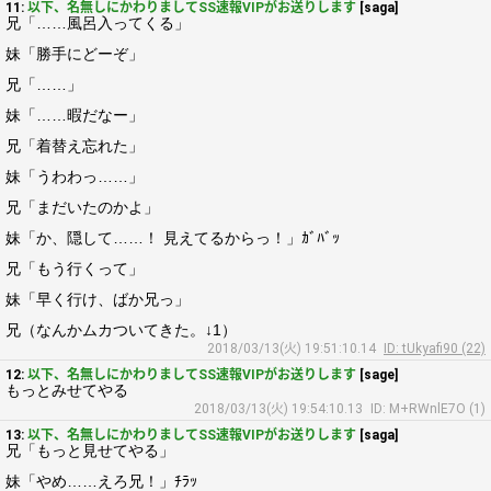
11:
以下、名無しにかわりましてSS速報VIPがお送りします
[saga]
兄「……風呂入ってくる」
妹「勝手にどーぞ」
兄「……」
妹「……暇だなー」
兄「着替え忘れた」
妹「うわわっ……」
兄「まだいたのかよ」
妹「か、隠して……！ 見えてるからっ！」ｶﾞﾊﾞｯ
兄「もう行くって」
妹「早く行け、ばか兄っ」
兄（なんかムカついてきた。↓1）
2018/03/13(火) 19:51:10.14
ID: tUkyafi90 (22)
12:
以下、名無しにかわりましてSS速報VIPがお送りします
[sage]
もっとみせてやる
2018/03/13(火) 19:54:10.13
ID: M+RWnlE7O (1)
13:
以下、名無しにかわりましてSS速報VIPがお送りします
[saga]
兄「もっと見せてやる」
妹「やめ……えろ兄！」ﾁﾗｯ