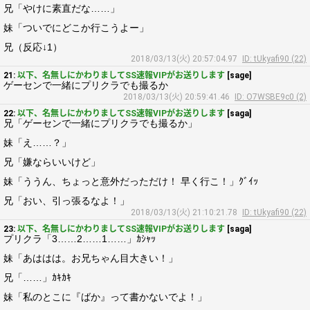
兄「やけに素直だな……」
妹「ついでにどこか行こうよー」
兄（反応↓1）
2018/03/13(火) 20:57:04.97
ID: tUkyafi90 (22)
21:
以下、名無しにかわりましてSS速報VIPがお送りします
[sage]
ゲーセンで一緒にプリクラでも撮るか
2018/03/13(火) 20:59:41.46
ID: O7WSBE9c0 (2)
22:
以下、名無しにかわりましてSS速報VIPがお送りします
[saga]
兄「ゲーセンで一緒にプリクラでも撮るか」
妹「え……？」
兄「嫌ならいいけど」
妹「ううん、ちょっと意外だっただけ！ 早く行こ！」ｸﾞｲｯ
兄「おい、引っ張るなよ！」
2018/03/13(火) 21:10:21.78
ID: tUkyafi90 (22)
23:
以下、名無しにかわりましてSS速報VIPがお送りします
[saga]
プリクラ「3……2……1……」ｶｼｬｯ
妹「あははは。お兄ちゃん目大きい！」
兄「……」ｶｷｶｷ
妹「私のとこに『ばか』って書かないでよ！」