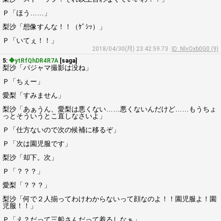
Ｐ「ほう……」
梨沙「想像すんな！！（ｹﾞｼｯ）」
Ｐ「いてぇ！！」
2018/04/30(月) 23:42:59.73
ID: NlvOxb0G0 (9)
5:
◆ytRfQhDR4R7A
[saga]
梨沙「パジャマ撮影は没ね」
Ｐ「ちぇー」
愛梨「すみません」
梨沙「あぁうん、愛梨は悪くない……悪くないんだけど……もうちょ
っとそういうとこ直しなさいよ」
Ｐ「仕方ないので次の候補に移るぞ」
Ｐ「次は園児服です」
梨沙「却下。次」
Ｐ「？？？」
愛梨「？？？」
梨沙「何で２人揃ってわけわからないって顔なのよ！！園児服よ！園
児服！！」
Ｐ「え？だって三船さんだって着るしなぁ」