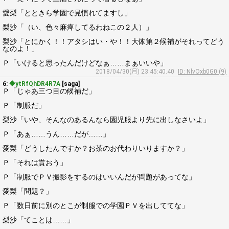
愛梨「とときら学園で見慣れてますし」
梨沙「（い、色々麻痺してるわねこの２人）」
梨沙「とにかく！！アタシはい・や！！大体第２候補がそれってどう
なのよ！」
Ｐ「いけると思ったんだけどなぁ……まぁいいや」
2018/04/30(月) 23:45:40.40
ID: NlvOxb0G0 (9)
6:
◆ytRfQhDR4R7A
[saga]
Ｐ「じゃあ三つ目の候補だ」
Ｐ「制服だ」
梨沙「いや、そんなのあるんなら園児服より先に出しなさいよ」
Ｐ「あぁ……うん……だが……」
愛梨「どうしたんですか？お茶のお代わりいりますか？」
Ｐ「それは貰おう」
Ｐ「制服でＰＶ撮影をするのはいいんだが問題があってな」
愛梨「問題？」
Ｐ「数日前に別のとこが制服での学園ＰＶを出しててな」
梨沙「てことは……」