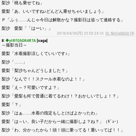
梨沙「桃も乗せてね」
愛梨「あ、いいですね♪どんどん乗せちゃいましょう」
Ｐ「ふぅ……んじゃ今日は解散かな？撮影日は追って連絡する」
梨沙 愛梨「「はーい」」
2018/04/30(月) 23:50:24.10
ID: NlvOxb0G0 (9)
8:
◆ytRfQhDR4R7A
[saga]
～撮影当日～
愛梨「水着撮影涼しくていいです♪」
梨沙「……」
愛梨「梨沙ちゃんどうしました？」
梨沙「なんで！！スクール水着なのよ！！」
愛梨「え～？可愛いですよ？」
梨沙「愛梨も何で普通に着てるわけ！？おかしいでしょ！？」
愛梨「？」
梨沙「はぁ……水着の指定もしとけばよかったわ」
愛梨「は～い、良い子だから一緒に撮影しよ？ね？」（ｷﾞｭｰ）
梨沙「わ、分かったから！頭！頭に乗ってる！重いってば！！」