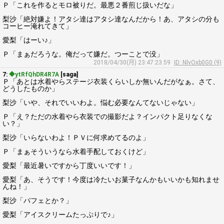
Ｐ「これを作るとモロ被りだ。最悪２番煎じ扱いだな」
梨沙「絶対嫌よ！アタシ達はアタシ達なんだから！あ、アタシの分も
コーヒー淹れてきて」
愛梨「はーい♪」
Ｐ「まぁだろうな。俺だって嫌だ。つーことで没」
2018/04/30(月) 23:47:23.59
ID: NlvOxb0G0 (9)
7:
◆ytRfQhDR4R7A
[saga]
Ｐ「あとは水着やらステージ衣装くらいしか無いんだがなぁ。さて、
どうしたものか」
梨沙「いや、それでいいわよ。悩む必要なんてないじゃない」
Ｐ「え？ただの水着やら衣装での撮影だよ？インパクト足りなくな
い？」
梨沙「いらないわよ！ＰＶに何求めてるのよ」
Ｐ「まぁそういうなら水着手配しておくけど」
愛梨「最近暑いですから丁度いいです！」
愛梨「あ、そうです！今度は冷たいお菓子なんかもいいかも知れませ
んね！」
梨沙「パフェとか？」
愛梨「アイスクリームたっぷりで♪」