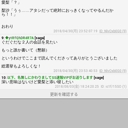
愛梨「？」
梨沙「うぅ……アタシだって絶対におっきくなってやるんだか
ら！！」
おわり
2018/04/30(月) 23:52:07.19
ID: NlvOxb0G0 (9)
9:
◆ytRfQhDR4R7A
[saga]
ぐだぐだな２人の会話を見たい
もっと誰か書いて（懇願）
というわけでここまで読んでくださってありがとうございました
総選挙もよろしくな！
2018/04/30(月) 23:53:40.53
ID: NlvOxb0G0 (9)
10:
以下、名無しにかわりましてSS速報VIPがお送りします
[sage]
深い意味はないけど愛梨と添い寝したい
2018/08/03(金) 18:24:20.25
ID: ic1f/15SO (1)
更新を確認する