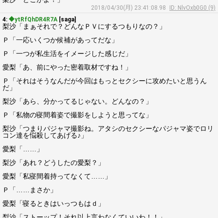
2018/04/30(月) 23:41:08.98
ID: NlvOxb0G0 (9)
4:
◆ytRfQhDR4R7A
[saga]
梨沙「まぁそれで？どんなＰＶにするつもりなの？」
Ｐ「一応いくつか候補があってだな」
Ｐ「一つが私生活をイメージした感じだ」
愛梨「あ、前にやった密着取材ですね！」
Ｐ「それはそうなんだが今回はもっとセクシーに攻めたいと思うん
だ」
梨沙「あら、分かってるじゃない。どんなの？」
Ｐ「私物の寝間着姿で撮影をしようと思ってな」
梨沙「つまりパジャマ撮影ね。アタシのセクシーなパジャマ姿でロリ
コン達を悩殺してあげる♪」
愛梨「……」
梨沙「あれ？どうしたの愛梨？」
愛梨「私寝間着持ってなくて……」
Ｐ「……まさか」
愛梨「寝るときはいっつもはｄ」
梨沙「ストーップ！それ以上言わなくていいわ！！」