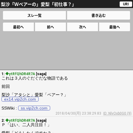
梨沙「Ｗペアーの」愛梨「初仕事？」
URI
スレ一覧
書き込む
最初へ
前へ
次へ
最後へ
1:
◆ytRfQhDR4R7A
[saga]
これは３人のぐだぐだな物語である
前回
梨沙「アタシと」愛梨「ペアー？」
ex14.vip2ch.com
SSWiki :
ss.vip2ch.com
2018/04/30(月) 23:38:29.83
ID: NlvOxb0G0 (9)
2:
◆ytRfQhDR4R7A
[saga]
Ｐ「はい、二人共注目！」