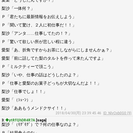
愛梨「どうしたんですか？」
梨沙「一体何？」
Ｐ「君たちに最新情報をお伝えしよう」
Ｐ「聞いて驚け、２人に初仕事だ！！」
梨沙「アンタ……仕事してたの！？」
Ｐ「驚いて欲しい所が悲しい程に違う」
愛梨「あ、折角ですからお茶にしながらにしませんかぁ？」
愛梨「前に話してた梨のタルトを作って来たんですよ」
Ｐ「ミルクティーで頂こう」
梨沙「いや、仕事の話はどうしたのよ？」
Ｐ「仕事と愛梨のお菓子どっちが大切なんだよ！！」
梨沙「仕事でしょ！！」
愛梨「（ｼｭｰﾝ）」
梨沙「ああもうメンドクサイ！！」
2018/04/30(月) 23:39:45.46
ID: NlvOxb0G0 (9)
3:
◆ytRfQhDR4R7A
[saga]
梨沙「（ﾓｸﾞﾓｸﾞ）で？何の仕事なのよ？」
Ｐ「結局食うのな」