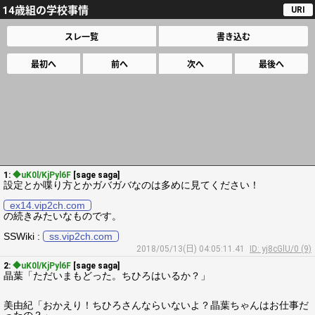
14歳組の学校事情
URI
スレ一覧
書き込む
最初へ
前へ
次へ
最後へ
1:
◆uK0l/KjPyl6F
[sage saga]
設定とか喋り方とかガバガバなのは多めに見てください！
ex14.vip2ch.com
の続きみたいなものです。
SSWiki :
ss.vip2ch.com
2018/05/13(日) 04:05:11.41
ID: yj8cGlU/0 (9)
2:
◆uK0l/KjPyl6F
[sage saga]
晶葉「ただいまもどった。ちひろはいるか？」
美由紀「おかえり！ちひろさんならいないよ？晶葉ちゃんはお仕事だ