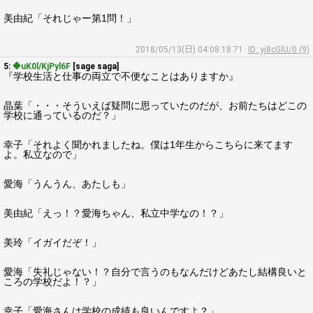
美由紀「それじゃー第1問！」
2018/05/13(日) 04:08:18.71
ID: yj8cGlU/0 (9)
5:
◆uK0l/KjPyl6F
[sage saga]
『学校生活と仕事の両立で不便なことはありますか』
晶葉「・・・そういえば疑問に思っていたのだが、お前たちはどこの
学校に通っているのだ？」
幸子「それよく聞かれましたね。僕は1年生からこちらに来てます
よ。私立なので」
愛海「うんうん、あたしも」
美由紀「えっ！？愛海ちゃん、私立中学なの！？」
美玲「イガイだぞ！」
愛海「失礼じゃない！？自分で言うのもなんだけどあたし結構良いと
ころの学校だよ！？」
幸子「愛海さんは学校の成績も良いんですよ？」