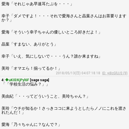
愛海「それじゃあ早速耳たぶを・・・」
幸子「ダメですよ！・・・それで愛海さんと晶葉さんはお茶要ります
か？」
愛海「そういう幸子ちゃんの優しいところ好きだよ！」
晶葉「すまない、ありがとう」
幸子「いえ、気にしないで・・・うん？誰か来ますね」
美玲「オマエら！揃ってるか！」
2018/05/13(日) 04:07:18.18
ID: yj8cGlU/0 (9)
4:
◆uK0l/KjPyl6F
[sage saga]
「「学校生活の悩み？」」
美由紀「・・ってどういうこと、美玲ちゃん？」
美玲「ウチが知るか！さっきココに来ようとしたらノノにこれを渡さ
れたんだ！」
愛海「乃々ちゃんに？なんで？」