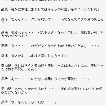
晶葉「確かに本性は別として妹キャラの可愛い系アイドルだしな」
美玲「なんかナットクいかないぞ・・・ってなんでウチを見つめるん
だ！」
愛海「美玲ちゃん・・・バスト大きくなったでしょ！制服買い替えた
方がいいかもよ？」
美玲「うっ・・・これがゼンイなのかわかり辛いんだよな・・・」
愛海「ダメだよ！お山は大切にしなきゃ！」
美由紀「それはそうと美由紀と美玲ちゃんは地元だもんね。美玲ちゃ
んは何か不便なことある？」
美玲「あー・・・アレだな。地元に戻るのが面倒だ・・・」
美由紀「あーなんかわかるかも・・・。美由紀は週3くらいでしか学
校行けてないから・・・」
美玲「ウチもそんくらいだな・・・」