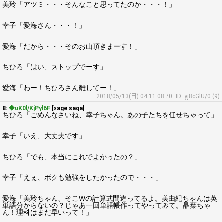
美玲「アツミ・・・そんなこと思ってたのか・・・！」
幸子「愛海さん・・・！」
愛海「だから・・・そのお山頂きまーす！」
ちひろ「はい、ストップでーす」
愛海「わー！ちひろさん離してー！」
2018/05/13(日) 04:11:08.70
ID: yj8cGlU/0 (9)
8:
◆uK0l/KjPyl6F
[sage saga]
ちひろ「ごめんなさいね、幸子ちゃん。あの子たちを任せちゃって」
幸子「いえ、大丈夫です」
ちひろ「でも、本当にこれでよかったの？」
幸子「えぇ、ボクも勉強をしたかったので・・・」
愛海「美玲ちゃん、そこWの計算式間違ってるよ。美由紀ちゃんは英
単語分からないの？じゃあ一回単語帳作ってやってみて。晶葉ちゃ
ん！理科はまだ早いって！」