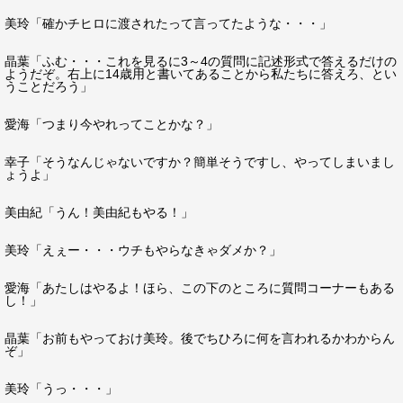
美玲「確かチヒロに渡されたって言ってたような・・・」
晶葉「ふむ・・・これを見るに3～4の質問に記述形式で答えるだけの
ようだぞ。右上に14歳用と書いてあることから私たちに答えろ、とい
うことだろう」
愛海「つまり今やれってことかな？」
幸子「そうなんじゃないですか？簡単そうですし、やってしまいまし
ょうよ」
美由紀「うん！美由紀もやる！」
美玲「えぇー・・・ウチもやらなきゃダメか？」
愛海「あたしはやるよ！ほら、この下のところに質問コーナーもある
し！」
晶葉「お前もやっておけ美玲。後でちひろに何を言われるかわからん
ぞ」
美玲「うっ・・・」