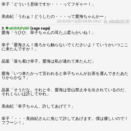
幸子「どういう意味ですか・・・ってフギャー！」
美由紀「うわぁ！どうしたの・・・って愛海ちゃんかー」
2018/05/13(日) 04:06:34.67
ID: yj8cGlU/0 (9)
3:
◆uK0l/KjPyl6F
[sage saga]
愛海「うひひ、幸子ちゃんの耳たぶ柔らかいね！」
幸子「愛海さん！後ろから触らないでくださいよ！ていうかいつここ
に来たんですか！」
晶葉「落ち着け幸子。愛海は私が連れて来たんだ」
愛海「いつ来たかって言われると幸子ちゃんがお茶を運んできたあた
りからかな？」
晶葉「そうだな。それと今、愛海は登山禁止令を出されているのだ、
それくらいは許してやれ」
美由紀「幸子ちゃん、許してあげて？」
幸子「・・・美由紀さんに免じて許してあげます。僕は優しいので！
フフーン！」