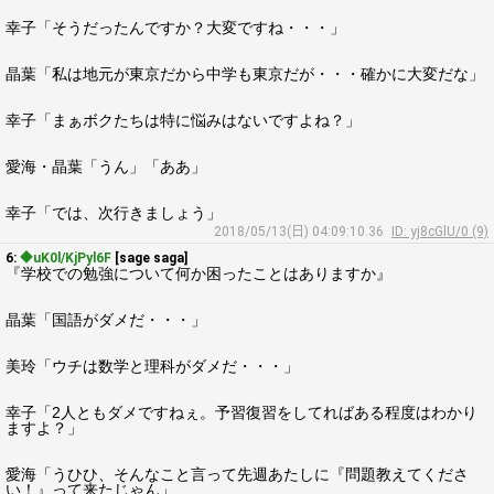
幸子「そうだったんですか？大変ですね・・・」
晶葉「私は地元が東京だから中学も東京だが・・・確かに大変だな」
幸子「まぁボクたちは特に悩みはないですよね？」
愛海・晶葉「うん」「ああ」
幸子「では、次行きましょう」
2018/05/13(日) 04:09:10.36
ID: yj8cGlU/0 (9)
6:
◆uK0l/KjPyl6F
[sage saga]
『学校での勉強について何か困ったことはありますか』
晶葉「国語がダメだ・・・」
美玲「ウチは数学と理科がダメだ・・・」
幸子「2人ともダメですねぇ。予習復習をしてればある程度はわかり
ますよ？」
愛海「うひひ、そんなこと言って先週あたしに『問題教えてくださ
い！』って来たじゃん」