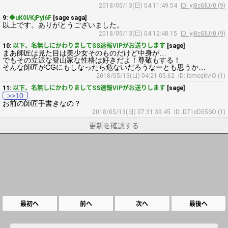
2018/05/13(日) 04:11:49.54
ID: yj8cGlU/0 (9)
9:
◆uK0l/KjPyl6F
[sage saga]
以上です。ありがとうございました。
2018/05/13(日) 04:12:48.15
ID: yj8cGlU/0 (9)
10:
以下、名無しにかわりましてSS速報VIPがお送りします
[sage]
まあ師匠は見た目は美少女そのものだけど中身が…
でもその立派な登山家な性格は好きだよ！尊敬もする！
そんな師匠がCGにもしなったら危ないだろうなーとも思うか…
2018/05/13(日) 04:21:05.62
ID: lbmcqKvlO (1)
11:
以下、名無しにかわりましてSS速報VIPがお送りします
[sage]
>>10
お前の師匠手書きなの？
2018/05/13(日) 07:31:39.45
ID: D71cD55SO (1)
更新を確認する
最初へ
前へ
次へ
最後へ