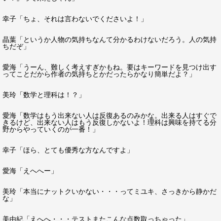
幸子「ちょ、それは言わないでくださいよ！」
晶葉「というか人物の気持ちなんて分かるわけないだろう。人の気持
ちだぞ」
愛海「うーん、難しく考えすぎかもね。要はキーワードを見つけ出す
ってことだから作者の気持ちとかだったらかなり簡単だよ？」
美玲「数学と理科は！？」
愛海「数学はもう出来ない人は反復あるのみかな。出来る人はすぐで
きるけど、出来ない人はもう反復しかないよ！理科は興味を持てる分
野からやっていくのが一番！」
幸子「ほら、とても優秀な方なんですよ」
愛海「えへへー」
美玲「本当にナットクいかない・・・ってミユキ、さっきから静かだ
な」
美由紀「えへへ・・・テストまたこんな点数取っちゃった」