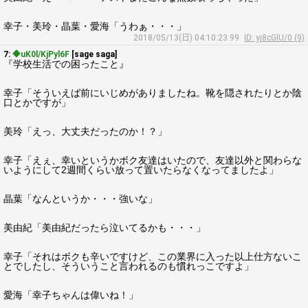
幸子・美玲・晶葉・愛海「うわぁ・・・」
2018/05/13(日) 04:10:23.99
ID: yj8cGlU/0 (9)
7:
◆uK0l/KjPyl6F
[sage saga]
『学校生活での困ったこと』
幸子「そういえば前にいじめがありましたね。靴を隠されたりとか陰
口とかですが」
美玲「えっ、大丈夫だったのか！？」
幸子「えぇ、幸いというかボク友達はいたので、友達以外と関わらな
いようにして2週間くらい放って置いたらなくなってましたよ」
晶葉「なんというか・・・強いな」
美由紀「美由紀だったら泣いてるかも・・・」
幸子「それはボクも辛いですけど、この業界に入った以上仕方ないこ
とでしたし、そういうこと言われるのも慣れっこですよ」
愛海「幸子ちゃんは偉いね！」