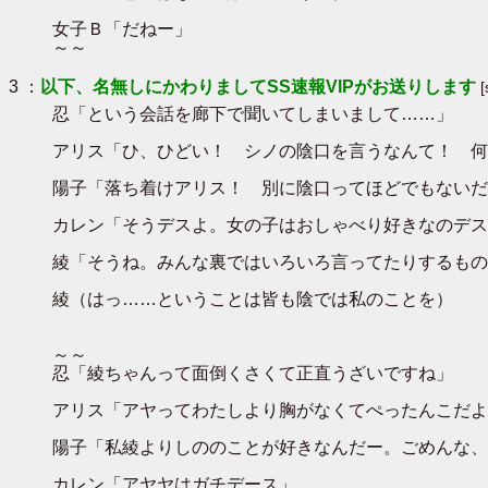
女子Ｂ「だねー」
～～
3 ：
以下、名無しにかわりましてSS速報VIPがお送りします
忍「という会話を廊下で聞いてしまいまして……」
アリス「ひ、ひどい！ シノの陰口を言うなんて！ 何
陽子「落ち着けアリス！ 別に陰口ってほどでもないだ
カレン「そうデスよ。女の子はおしゃべり好きなのデス
綾「そうね。みんな裏ではいろいろ言ってたりするもの
綾（はっ……ということは皆も陰では私のことを）
～～
忍「綾ちゃんって面倒くさくて正直うざいですね」
アリス「アヤってわたしより胸がなくてぺったんこだよ
陽子「私綾よりしののことが好きなんだー。ごめんな、
カレン「アヤヤはガチデース」