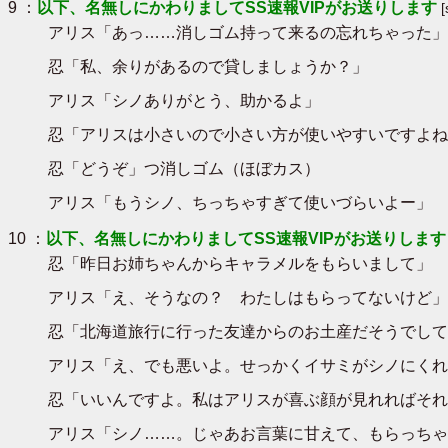
9 ：
以下、名無しにかわりましてSS速報VIPがお送りします
アリス「あっ……消しゴム持って来るの忘れちゃった」
忍「私、余りがあるので貸しましょうか？」
アリス「シノありがとう、助かるよ」
忍「アリスは小さいので小さい方が使いやすいですよね」ｺ
忍「どうぞ」つ消しゴム（ほぼカス）
アリス「もうシノ、ちっちゃすぎて使いづらいよー」
10 ：
以下、名無しにかわりましてSS速報VIPがお送りします
忍「昨日お姉ちゃんからキャラメルをもらいまして」
アリス「え、そうなの？ わたしはもらってないけど」
忍「北海道旅行に行った友達からのお土産だそうでして
アリス「え、でも悪いよ。せっかくイサミがシノにくれ
忍「いいんですよ。私はアリスが喜ぶ顔が見れればそれ
アリス「シノ……。じゃあお言葉に甘えて、もらっちゃ