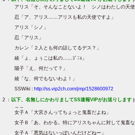
アリス「そ、そんなことないよ！ シノはわたしの天使
忍「ア、アリス……アリスも私の天使ですよ」
アリス「シノ」
忍「アリス」
カレン「２人とも何の話してるデス？」
綾「ょ、ょぅこは私の……ｺﾞﾆｮ」
陽子「え、何だって？」
綾「な、何でもないわよ！」
SSWiki :
http://ss.vip2ch.com/jmp/1528600972
2 ：
以下、名無しにかわりましてSS速報VIPがお送りします
～～
女子Ａ「大宮さんってちょっと鬼畜だよね」
女子Ｂ「あ、わかる。特にアリスちゃんに対して鬼畜な
女子Ａ「悪気はないっぽいんだけどねー」