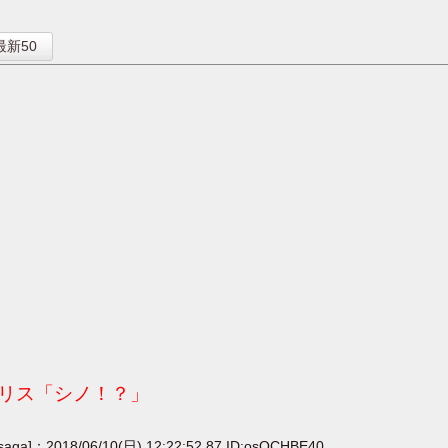
】
最新50
リス「シノ！？」
[saga]：2018/06/10(日) 12:22:52.87 ID:osQCHBE40