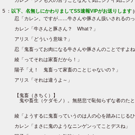
カレン「シノも人の言うことなんて気にシナイ気にシナ
5 ：
以下、名無しにかわりましてSS速報VIPがお送りします
忍「カレン。ですが……牛さんや豚さん扱いされるのっ
カレン「牛さんと豚さん？ What？」
アリス「どういう意味？」
忍「鬼畜ってお肉になる牛さんや豚さんのことですよね
綾「ってそれは家畜だから！」
陽子「え！ 鬼畜って家畜のことじゃないの？」
アリス「それは違うよ～」
【鬼畜（きちく）】
鬼や畜生（ケダモノ）。無慈悲で恥知らずな者のたと
綾「ようするに鬼畜っていうのは人の心を踏みにじるひ
カレン「まさに鬼のようなニンゲンってことデスね」