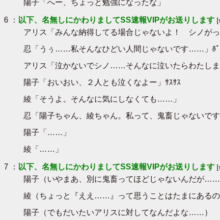
陽子「へー、ちょっと勉強になったな」
6 ：
以下、名無しにかわりましてSS速報VIPがお送りします
アリス「みんな納得してる場合じゃないよ！ シノがっ
忍「うぅ……私そんなひどい人間じゃないです……」ﾎﾟﾛ
アリス「泣かないでシノ……そんなに泣いたらわたしまで…
陽子「おいおい、２人とも泣くなよー」ｻｽｻｽ
綾「そうよ。そんなに気にしなくても……」
忍「陽子ちゃん、綾ちゃん。私って、鬼畜じゃないです
陽子「……」
綾「……」
7 ：
以下、名無しにかわりましてSS速報VIPがお送りします
陽子（いやまあ、別に鬼畜ってほどじゃないんだが……
綾（ちょっと『ええ……』って思うことはたまにあるの
陽子（でもだいたいアリスに対してなんだよな……）