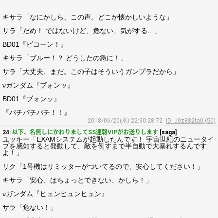
キサラ「なにかしら、この声。どこか懐かしいような」
サラ「だめ！ ではないけど、危ない、気がする…」
BD01『ビコーン！』
キサラ「ブルー！？ どうしたの急に！」
サラ「大丈夫、まだ。この子はそういうガンプラだから」
νガンダム『ブォンッ』
BD01『ブォンッ』
『バチバチバチ！！』
2018/06/20(水) 22:30:28.72
ID: J0z882fa0 (50)
24:
以下、名無しにかわりましてSS速報VIPがお送りします
[saga]
ユッキー「EXAMシステムが起動したんです！ 宇宙世紀のニュータイ
プを感知すると発動して、敵を倒すまで半自動で大暴れするんです
よ！」
リク「1号機はリミッターがついてるので、安心してください！」
キサラ「安心、はちょっとできない、かしら！」
νガンダム『ヒュンヒュンヒュン』
サラ「危ない！」