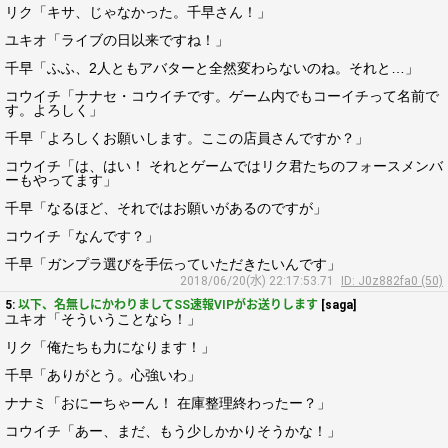
リク「キサ、じゃなかった。千早さん！」
ユキオ「ライブの日以来ですね！」
千早「ふふ、2人ともアバターと全然変わらないのね。それと…」
コウイチ「ナナセ・コウイチです。ゲーム内でもコーイチって名前で
す。よろしく」
千早「よろしくお願いします。ここの店員さんですか？」
コウイチ「は、はい！ それとゲームではリク君たちのフォースメンバ
ーもやってます」
千早「なるほど、それではお願いがあるのですが」
コウイチ「なんです？」
千早「ガンプラ選びを手伝っていただきたいんです」
2018/06/20(水) 22:17:53.71
ID: J0z882fa0 (50)
5:
以下、名無しにかわりましてSS速報VIPがお送りします
[saga]
ユキオ「そういうことなら！」
リク「俺たちも力になります！」
千早「ありがとう。心強いわ」
ナナミ「おにーちゃーん！ 在庫整理終わったー？」
コウイチ「あー、まだ、もう少しかかりそうかな！」