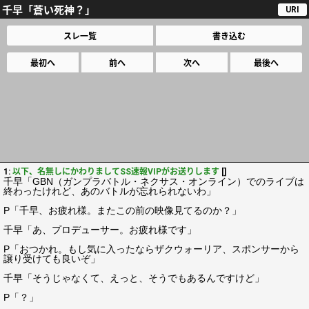
千早「蒼い死神？」
URI
スレ一覧
書き込む
最初へ
前へ
次へ
最後へ
1:
以下、名無しにかわりましてSS速報VIPがお送りします
[]
千早「GBN（ガンプラバトル・ネクサス・オンライン）でのライブは
終わったけれど、あのバトルが忘れられないわ」
P「千早、お疲れ様。またこの前の映像見てるのか？」
千早「あ、プロデューサー。お疲れ様です」
P「おつかれ。もし気に入ったならザクウォーリア、スポンサーから
譲り受けても良いぞ」
千早「そうじゃなくて、えっと、そうでもあるんですけど」
P「？」