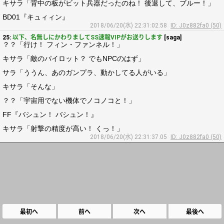
キサラ「背中の板がビット兵器だったのね！ 後退して、ブルー！」
BD01『キュィィン』
2018/06/20(水) 22:31:02.58
ID: J0z882fa0 (50)
25:
以下、名無しにかわりましてSS速報VIPがお送りします
[saga]
？？「行け！ フィン・ファンネル！」
キサラ「敵のパイロット？ でもNPCのはず」
サラ「ううん、あのガンプラ、動かしてる人がいる」
キサラ「そんな」
？？「宇宙用でない機体でノコノコと！」
FF『バシュン！ バシュン！』
キサラ「射撃の精度が高い！ くっ！」
2018/06/20(水) 22:31:37.05
ID: J0z882fa0 (50)
最初へ
前へ
次へ
最後へ