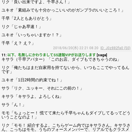
リク「良い出来ですよ、千早さん！」
ユキオ「素組みでも十分かっこいいのがガンプラのいいところ！」
千早「2人ともありがとう」
リク「じゃあ早速！」
ユキオ「いっちゃいますか！？」
千早「え？ え？」
2018/06/20(水) 22:21:08.20
ID: J0z882fa0 (50)
11:
以下、名無しにかわりましてSS速報VIPがお送りします
[saga]
キサラ（千早アバター）「このお店、ダイブもできちゃうのね」
リク「俺たちはまだ自家用を持てないから、いつもここでやってるん
です」
ユキオ「1日2時間の約束でね！」
サラ「リク、ユッキー、それにこの前の！」
キサラ「キサラよ。よろしくね」
サラ「ん！」
モモ「ちょっとー！ 慌てて来たら千早ちゃんもダイブしてるってどう
いうことなのよ！」
リク「モモ！ 紹介するよ。こちらゲーム内ではキサラさん。キサラさ
ん、こっちはモモ。うちのフォースメンバーで、リアルでもクラスメ