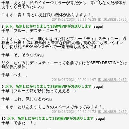
千早「あとは、私のイメージカラーが青だから、青にちなんだ機体が
あるなら見てみたいわ」
ユキオ「青！ 青といえば良い機体がありますよ！」
2018/06/20(水) 22:19:46.28
ID: J0z882fa0 (50)
8:
以下、名無しにかわりましてSS速報VIPがお送りします
[saga]
千早「ブルー、デスティニー？」
ユキオ「ちっちっ、細かいようだけどブルー『ディ』スティニー。通
称蒼い死神！ 高い機動性と豊富な内蔵火器は初心者にも扱いやすい
し、切り札のEXAMシステムで一発逆転もあるんです！」
千早「そ、そうなのね」
リク「ちなみにディスティニーって名前ですけどSEED DESTINYとは
無関係の機体」
千早「へえ…」
2018/06/20(水) 22:20:14.97
ID: J0z882fa0 (50)
9:
以下、名無しにかわりましてSS速報VIPがお送りします
[saga]
千早（ブルーの箱が妙に光って見える…）
千早「これ、気になるわね」
ユキオ「とりあえず向こうのスペースで作ってみます？」
2018/06/20(水) 22:20:41.73
ID: J0z882fa0 (50)
10:
以下、名無しにかわりましてSS速報VIPがお送りします
[saga]
千早「できた…！」