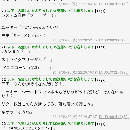
2018/06/20(水) 22:27:53.37
ID: J0z882fa0 (50)
20:
以下、名無しにかわりましてSS速報VIPがお送りします
[saga]
システム音声『ブー！ブー！』
ユッキー「ボスが来るみたいだ」
モモ「やっつけちゃおう！」
2018/06/20(水) 22:28:52.15
ID: J0z882fa0 (50)
21:
以下、名無しにかわりましてSS速報VIPがお送りします
[saga]
νガンダム『…』
ストライクフリーダム『…』
FAユニコーン（第3）『…』
2018/06/20(水) 22:29:19.18
ID: J0z882fa0 (50)
22:
以下、名無しにかわりましてSS速報VIPがお送りします
[saga]
モモ「なんか強そうなんだけど！」
ユッキー「シールドファンネルもそりゃビットだけど…そんなのあ
り！？」
リク「数はこちらが勝ってる。落ち着いて行こう」
キサラ「そうね」
2018/06/20(水) 22:29:47.67
ID: J0z882fa0 (50)
23:
以下、名無しにかわりましてSS速報VIPがお送りします
[saga]
『EXAMシステムスタンバイ』