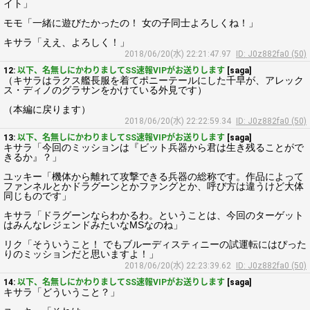
イト」
モモ「一緒に遊びたかったの！ 女の子同士よろしくね！」
キサラ「ええ、よろしく！」
2018/06/20(水) 22:21:47.97
ID: J0z882fa0 (50)
12:
以下、名無しにかわりましてSS速報VIPがお送りします
[saga]
（キサラはラクス艦長服を着てポニーテールにした千早が、アレック
ス・ディノのグラサンをかけている外見です）
（本編に戻ります）
2018/06/20(水) 22:22:59.34
ID: J0z882fa0 (50)
13:
以下、名無しにかわりましてSS速報VIPがお送りします
[saga]
キサラ「今回のミッションは『ビット兵器から君は生き残ることがで
きるか』？」
ユッキー「機体から離れて攻撃できる兵器の総称です。作品によって
ファンネルとかドラグーンとかファングとか、呼び方は違うけど大体
同じものです」
キサラ「ドラグーンならわかるわ。ということは、今回のターゲット
はみんなレジェンドみたいなMSなのね」
リク「そういうこと！ でもブルーディスティニーの試運転にはぴった
りのミッションだと思いますよ！」
2018/06/20(水) 22:23:39.62
ID: J0z882fa0 (50)
14:
以下、名無しにかわりましてSS速報VIPがお送りします
[saga]
キサラ「どういうこと？」