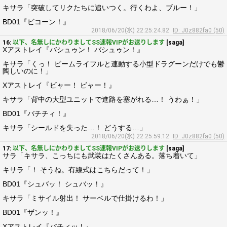
キサラ「突破してリクたちに追いつく。行くわよ、ブルー！」
BD01『ビコーン！』
2018/06/20(水) 22:25:24.82
ID: J0z882fa0 (50)
16:
以下、名無しにかわりましてSS速報VIPがお送りします
[saga]
Xアストレイ『バシュゥン！ バシュゥン！』
キサラ「くっ！ ビームライフルと連動する小型ドラグーンだけでも鬱
陶しいのに！」
Xアストレイ『ビャー！ ビャー！』
キサラ「背中の大型ユニットで進路を塞がれる…！ うわぁ！」
BD01『バチチィ！』
キサラ「シールドを失った…！ どうする…」
2018/06/20(水) 22:25:59.12
ID: J0z882fa0 (50)
17:
以下、名無しにかわりましてSS速報VIPがお送りします
[saga]
サラ「キサラ、こっちにも武装はたくさんある。落ち着いて」
キサラ「！ そうね。有線式はこちらだって！」
BD01『シュバッ！ シュバッ！』
キサラ「ミサイル射出！ サーベルで仕掛けるわ！」
BD01『ザンッ！』
Xアストレイ『バチィッ！』