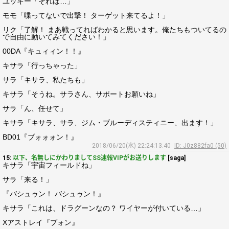
ユッキー「それは…」
モモ「喋ってないで出撃！ ターゲット来てるよ！」
リク「了解！ まあ戦ってればわかると思います。俺たちもついてるの
で自由に動いてみてください！」
00DA『キュィィン！！』
キサラ「行っちゃった」
サラ「キサラ、私たちも」
キサラ「そうね。サラさん、サポートお願いね」
サラ「ん、任せて」
キサラ「キサラ、サラ、ジム・ブルーディスティニー、出ます！」
BD01『ブォォォン！』
2018/06/20(水) 22:24:13.40
ID: J0z882fa0 (50)
15:
以下、名無しにかわりましてSS速報VIPがお送りします
[saga]
キサラ「宇宙フィールドね」
サラ「来る！」
『バシュゥン！ バシュゥン！』
キサラ「これは、ドラグーンなの？ ワイヤーが付いている…」
Xアストレイ『ブォン』