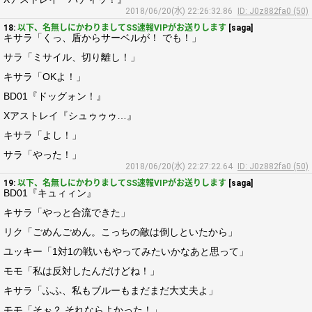
2018/06/20(水) 22:26:32.86
ID: J0z882fa0 (50)
18:
以下、名無しにかわりましてSS速報VIPがお送りします
[saga]
キサラ「くっ、盾からサーベルが！ でも！」
サラ「ミサイル、切り離し！」
キサラ「OKよ！」
BD01『ドッグォン！』
Xアストレイ『シュゥゥゥ…』
キサラ「よし！」
サラ「やった！」
2018/06/20(水) 22:27:22.64
ID: J0z882fa0 (50)
19:
以下、名無しにかわりましてSS速報VIPがお送りします
[saga]
BD01『キュィィン』
キサラ「やっと合流できた」
リク「ごめんごめん。こっちの敵は倒しといたから」
ユッキー「1対1の戦いもやってみたいかなあと思って」
モモ「私は反対したんだけどね！」
キサラ「ふふ、私もブルーもまだまだ大丈夫よ」
モモ「そぉ？ それならよかった！」