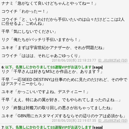
ナナミ「急がなくて良いけどちゃんとやってねー！」
コウイチ「わかったー！」
コウイチ「と、いうわけだから手伝いたいのは山々だけどここは2人
に任せるよ。ごめんね」
千早「気にしないでください」
リク「俺たちがバッチリ手伝いますから！」
ユキオ「まずは宇宙世紀かアナザーか、それが問題だね」
コウイチ「ははは、それじゃあごゆっくり」
2018/06/20(水) 22:18:23.77
ID: J0z882fa0 (50)
6:
以下、名無しにかわりましてSS速報VIPがお送りします
[saga]
リク「千早さんは好きなMSとか作品とか、あります？」
千早「一応SEED DESTINYは仕事のために見たのだけれど、その中で
はデスティニーかしら」
ユキオ「かっこいいですよね。デスティニー！」
千早「ええ。特にあの翼が好き。でもやられてしまったのよね…」
リク「終盤は対艦刀の取り回しの悪さが出ちゃってましたね」
ユキオ「GBN用にカスタマイズするならその辺りのケアは必須かも」
2018/06/20(水) 22:19:07.35
ID: J0z882fa0 (50)
7:
以下、名無しにかわりましてSS速報VIPがお送りします
[saga]