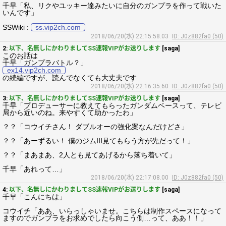
千早「私、リクやユッキー達みたいに自分のガンプラを作って戦いた
いんです」
SSWiki :
ss.vip2ch.com
2018/06/20(水) 22:15:58.03
ID: J0z882fa0 (50)
2:
以下、名無しにかわりましてSS速報VIPがお送りします
[saga]
このお話は
千早「ガンプラバトル？」
ex14.vip2ch.com
の続編ですが、読んでなくても大丈夫です
2018/06/20(水) 22:16:35.60
ID: J0z882fa0 (50)
3:
以下、名無しにかわりましてSS速報VIPがお送りします
[saga]
千早「プロデューサーに教えてもらったガンダムベースって、テレビ
局から近いのね。来やすくて助かったわ」
？？「コウイチさん！ ダブルオーの強化案なんだけどさ」
？？「あーずるい！ 僕のジムIII見てもらう方が先だって！」
？？「まあまあ、2人とも見てあげるから落ち着いて」
千早「あれって…」
2018/06/20(水) 22:17:08.00
ID: J0z882fa0 (50)
4:
以下、名無しにかわりましてSS速報VIPがお送りします
[saga]
千早「こんにちは」
コウイチ「ああ、いらっしゃいませ。こちらは制作スペースになって
ますのでガンプラをお求めでしたら向こう側…って、ああ！！」