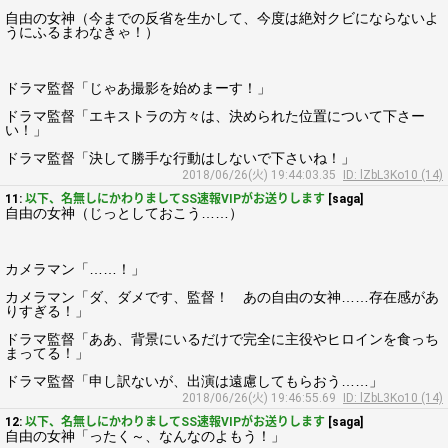
自由の女神（今までの反省を生かして、今度は絶対クビにならないよ
うにふるまわなきゃ！）
ドラマ監督「じゃあ撮影を始めまーす！」
ドラマ監督「エキストラの方々は、決められた位置について下さー
い！」
ドラマ監督「決して勝手な行動はしないで下さいね！」
2018/06/26(火) 19:44:03.35
ID: lZbL3Ko10 (14)
11:
以下、名無しにかわりましてSS速報VIPがお送りします
[saga]
自由の女神（じっとしておこう……）
カメラマン「……！」
カメラマン「ダ、ダメです、監督！ あの自由の女神……存在感があ
りすぎる！」
ドラマ監督「ああ、背景にいるだけで完全に主役やヒロインを食っち
まってる！」
ドラマ監督「申し訳ないが、出演は遠慮してもらおう……」
2018/06/26(火) 19:46:55.69
ID: lZbL3Ko10 (14)
12:
以下、名無しにかわりましてSS速報VIPがお送りします
[saga]
自由の女神「ったく～、なんなのよもう！」