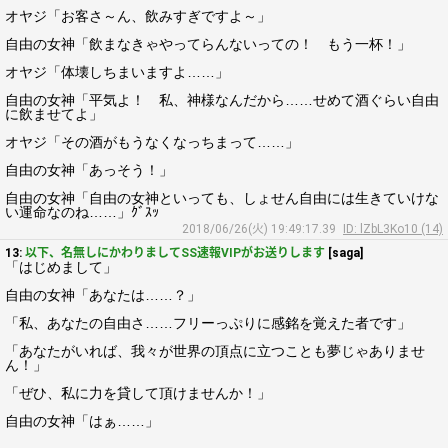
オヤジ「お客さ～ん、飲みすぎですよ～」
自由の女神「飲まなきゃやってらんないっての！ もう一杯！」
オヤジ「体壊しちまいますよ……」
自由の女神「平気よ！ 私、神様なんだから……せめて酒ぐらい自由
に飲ませてよ」
オヤジ「その酒がもうなくなっちまって……」
自由の女神「あっそう！」
自由の女神「自由の女神といっても、しょせん自由には生きていけな
い運命なのね……」ｸﾞｽｯ
2018/06/26(火) 19:49:17.39
ID: lZbL3Ko10 (14)
13:
以下、名無しにかわりましてSS速報VIPがお送りします
[saga]
「はじめまして」
自由の女神「あなたは……？」
「私、あなたの自由さ……フリーっぷりに感銘を覚えた者です」
「あなたがいれば、我々が世界の頂点に立つことも夢じゃありませ
ん！」
「ぜひ、私に力を貸して頂けませんか！」
自由の女神「はぁ……」