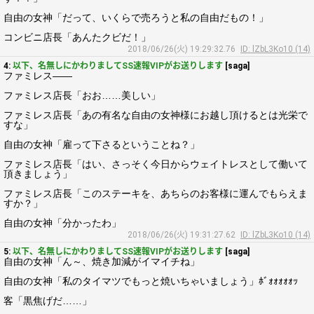
自由の女神「だって、いくらで売ろうと私の自由だもの！」
コンビニ店長「あんたクビだ！」
2018/06/26(火) 19:29:32.76
ID: lZbL3Ko10 (14)
4:
以下、名無しにかわりましてSS速報VIPがお送りします
[saga]
ファミレス――
ファミレス店長「おお……美しい」
ファミレス店長「あの有名な自由の女神様にお越し頂けるとは光栄で
すな」
自由の女神「雇って下さるということね？」
ファミレス店長「はい、さっそく今日からウェイトレスとして働いて
頂きましょう」
ファミレス店長「このステーキを、あちらのお客様に運んでもらえま
すか？」
自由の女神「分かったわ」
2018/06/26(火) 19:31:27.62
ID: lZbL3Ko10 (14)
5:
以下、名無しにかわりましてSS速報VIPがお送りします
[saga]
自由の女神「ん～、焼き加減がイマイチね」
自由の女神「私のタイマツでもっと焼いちゃいましょう」ﾎﾞｫｫｫｫｫｯ
客「黒焦げだ……」