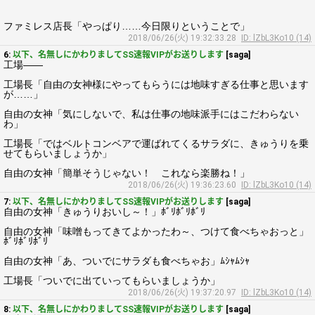
ファミレス店長「やっぱり……今日限りということで」
2018/06/26(火) 19:32:33.28
ID: lZbL3Ko10 (14)
6:
以下、名無しにかわりましてSS速報VIPがお送りします
[saga]
工場――
工場長「自由の女神様にやってもらうには地味すぎる仕事と思います
が……」
自由の女神「気にしないで、私は仕事の地味派手にはこだわらない
わ」
工場長「ではベルトコンベアで運ばれてくるサラダに、きゅうりを乗
せてもらいましょうか」
自由の女神「簡単そうじゃない！ これなら楽勝ね！」
2018/06/26(火) 19:36:23.60
ID: lZbL3Ko10 (14)
7:
以下、名無しにかわりましてSS速報VIPがお送りします
[saga]
自由の女神「きゅうりおいし～！」ﾎﾞﾘﾎﾞﾘﾎﾞﾘ
自由の女神「味噌もってきてよかったわ～、つけて食べちゃおっと」
ﾎﾞﾘﾎﾞﾘﾎﾞﾘ
自由の女神「あ、ついでにサラダも食べちゃお」ﾑｼｬﾑｼｬ
工場長「ついでに出ていってもらいましょうか」
2018/06/26(火) 19:37:20.97
ID: lZbL3Ko10 (14)
8:
以下、名無しにかわりましてSS速報VIPがお送りします
[saga]