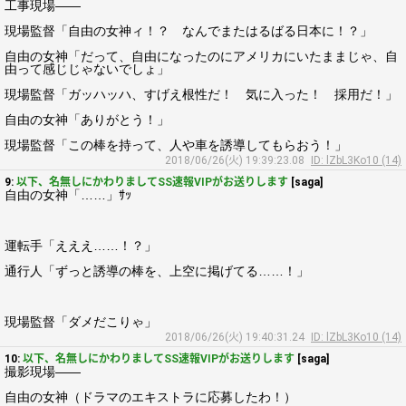
工事現場――
現場監督「自由の女神ィ！？ なんでまたはるばる日本に！？」
自由の女神「だって、自由になったのにアメリカにいたままじゃ、自
由って感じじゃないでしょ」
現場監督「ガッハッハ、すげえ根性だ！ 気に入った！ 採用だ！」
自由の女神「ありがとう！」
現場監督「この棒を持って、人や車を誘導してもらおう！」
2018/06/26(火) 19:39:23.08
ID: lZbL3Ko10 (14)
9:
以下、名無しにかわりましてSS速報VIPがお送りします
[saga]
自由の女神「……」ｻｯ
運転手「えええ……！？」
通行人「ずっと誘導の棒を、上空に掲げてる……！」
現場監督「ダメだこりゃ」
2018/06/26(火) 19:40:31.24
ID: lZbL3Ko10 (14)
10:
以下、名無しにかわりましてSS速報VIPがお送りします
[saga]
撮影現場――
自由の女神（ドラマのエキストラに応募したわ！）