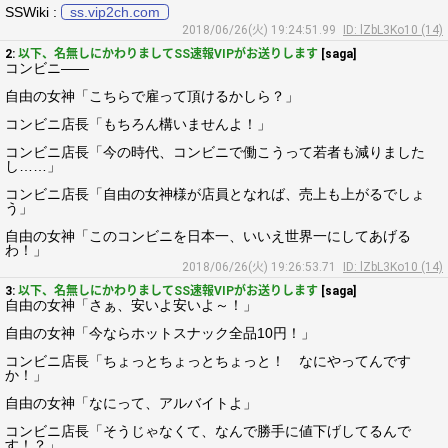
SSWiki :
ss.vip2ch.com
2018/06/26(火) 19:24:51.99
ID: lZbL3Ko10 (14)
2:
以下、名無しにかわりましてSS速報VIPがお送りします
[saga]
コンビニ――
自由の女神「こちらで雇って頂けるかしら？」
コンビニ店長「もちろん構いませんよ！」
コンビニ店長「今の時代、コンビニで働こうって若者も減りました
し……」
コンビニ店長「自由の女神様が店員となれば、売上も上がるでしょ
う」
自由の女神「このコンビニを日本一、いいえ世界一にしてあげる
わ！」
2018/06/26(火) 19:26:53.71
ID: lZbL3Ko10 (14)
3:
以下、名無しにかわりましてSS速報VIPがお送りします
[saga]
自由の女神「さぁ、安いよ安いよ～！」
自由の女神「今ならホットスナック全品10円！」
コンビニ店長「ちょっとちょっとちょっと！ なにやってんです
か！」
自由の女神「なにって、アルバイトよ」
コンビニ店長「そうじゃなくて、なんで勝手に値下げしてるんで
す！？」