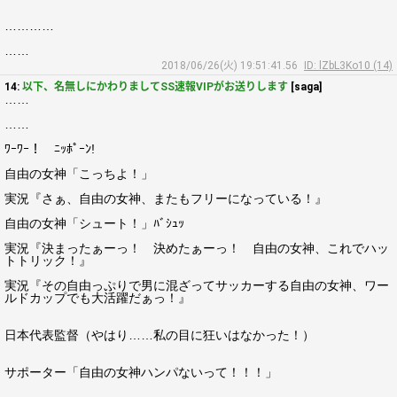
…………
……
2018/06/26(火) 19:51:41.56
ID: lZbL3Ko10 (14)
14:
以下、名無しにかわりましてSS速報VIPがお送りします
[saga]
……
……
ﾜｰﾜｰ！ ﾆｯﾎﾟｰﾝ!
自由の女神「こっちよ！」
実況『さぁ、自由の女神、またもフリーになっている！』
自由の女神「シュート！」ﾊﾞｼｭｯ
実況『決まったぁーっ！ 決めたぁーっ！ 自由の女神、これでハッ
トトリック！』
実況『その自由っぷりで男に混ざってサッカーする自由の女神、ワー
ルドカップでも大活躍だぁっ！』
日本代表監督（やはり……私の目に狂いはなかった！）
サポーター「自由の女神ハンパないって！！！」