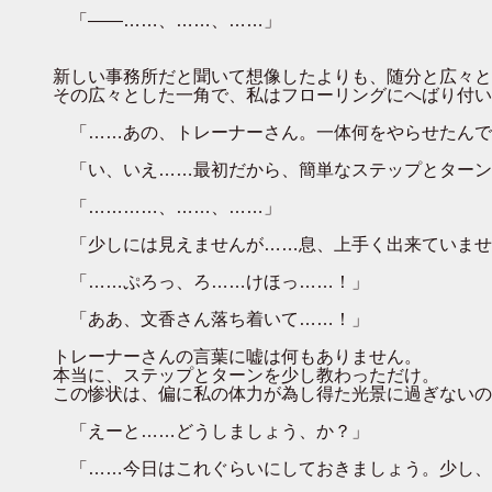
「――……、……、……」
新しい事務所だと聞いて想像したよりも、随分と広々と
その広々とした一角で、私はフローリングにへばり付い
「……あの、トレーナーさん。一体何をやらせたんで
「い、いえ……最初だから、簡単なステップとターン
「…………、……、……」
「少しには見えませんが……息、上手く出来ていませ
「……ぷろっ、ろ……けほっ……！」
「ああ、文香さん落ち着いて……！」
トレーナーさんの言葉に嘘は何もありません。
本当に、ステップとターンを少し教わっただけ。
この惨状は、偏に私の体力が為し得た光景に過ぎないの
「えーと……どうしましょう、か？」
「……今日はこれぐらいにしておきましょう。少し、