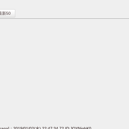
】
最新50
[saga]：2019/01/02(水) 22:47:34.72 ID:JOYNjghK0