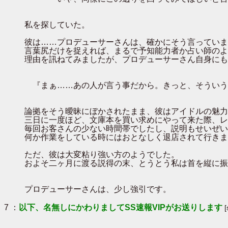
私を探していた。
彼は……プロデューサーさんは、確かにそう言っていま
言葉尻だけを捉えれば、まるで予知能力者か占い師のよ
理由を訊ねてみましたが、プロデューサーさん自身にも
『まぁ……あの人が言う事だから。きっと、そういう
論拠をそう曖昧にぼかされたまま、彼はアイドルの魅力
三日に一度ほど、文庫本を買い求めにやって来た際、レ
毎回お客さんの少ない時間帯でしたし、説明もせいぜい
何か作業をしている時にはおとなしく退店されて行きま
ただ、彼は大変粘り強い方のようでした。
およそ二ヶ月に渡る説得の末、とうとう私は首を縦に振
プロデューサーさんは、少し強引です。
7 ：
以下、名無しにかわりましてSS速報VIPがお送りします