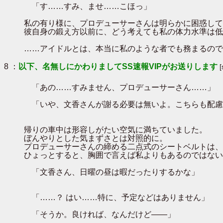
「す……すみ、ませ……こほっ」
私の有り様に、プロデューサーさんは明らかに困惑して
彼自身の鍛え方以前に、どう考えても私の体力水準は低
……アイドルとは、本当に私のような者でも務まるので
8 ：
以下、名無しにかわりましてSS速報VIPがお送りします
「あの……すみません、プロデューサーさん……」
「いや、文香さんが謝る必要は無いよ。こちらも配慮
帰りの車中は形容しがたい空気に満ちていました。
ぼんやりとした気まずさとは対照的に。
プロデューサーさんの締める二点式のシートベルトは、
ひょっとすると、胸囲で言えば私よりもあるのではない
「文香さん、日曜の昼は暇だったりするかな」
「……？ はい……特に、予定などはありません」
「そうか。良ければ、なんだけど――」