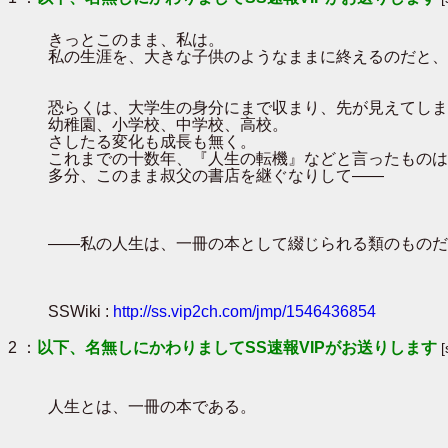
きっとこのまま、私は。
私の生涯を、大きな子供のようなままに終えるのだと、
恐らくは、大学生の身分にまで収まり、先が見えてしま
幼稚園、小学校、中学校、高校。
さしたる変化も成長も無く。
これまでの十数年、『人生の転機』などと言ったものは
多分、このまま叔父の書店を継ぐなりして――
――私の人生は、一冊の本として綴じられる類のものだ
SSWiki :
http://ss.vip2ch.com/jmp/1546436854
2 ：
以下、名無しにかわりましてSS速報VIPがお送りします
人生とは、一冊の本である。