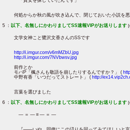
「貴女を探していたんです」
何処からか秋の風が吹き込んで、閉じておいた小説を悪
5 ：
以下、名無しにかわりましてSS速報VIPがお送りします
文学女神こと鷺沢文香さんのSSです
http://i.imgur.com/v6mMZbU.jpg
http://i.imgur.com/7NVbwsv.jpg
前作とか
モバP「楓さんも敬語を崩したりするんですか？」 (
htt
中野有香「いつだってストレート」 (
http://ex14.vip2c
言葉を選びました
6 ：
以下、名無しにかわりましてSS速報VIPがお送りします
― ＝ ― ≡ ― ＝ ―
『――いや、同僚にこの辺りを回ってみてほしいと言