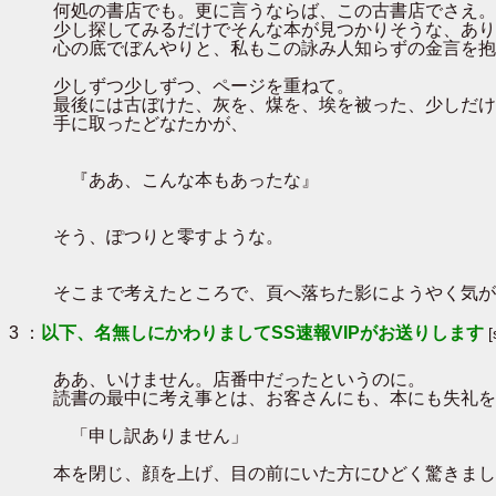
何処の書店でも。更に言うならば、この古書店でさえ。
少し探してみるだけでそんな本が見つかりそうな、あり
心の底でぼんやりと、私もこの詠み人知らずの金言を抱
少しずつ少しずつ、ページを重ねて。
最後には古ぼけた、灰を、煤を、埃を被った、少しだけ
手に取ったどなたかが、
『ああ、こんな本もあったな』
そう、ぽつりと零すような。
そこまで考えたところで、頁へ落ちた影にようやく気が
3 ：
以下、名無しにかわりましてSS速報VIPがお送りします
ああ、いけません。店番中だったというのに。
読書の最中に考え事とは、お客さんにも、本にも失礼を
「申し訳ありません」
本を閉じ、顔を上げ、目の前にいた方にひどく驚きまし