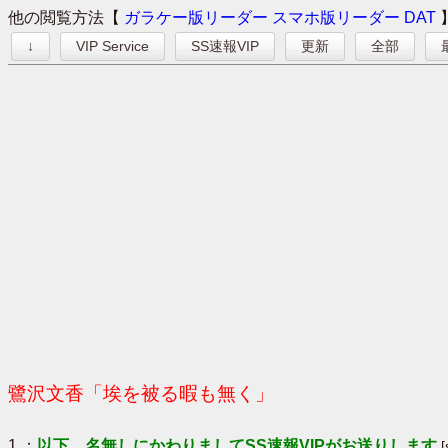
他の閲覧方法【
ガラケー版リーダー
スマホ版リーダー
DAT
↓
VIP Service
SS速報VIP
更新
全部
鷺沢文香「埃を被る暇も無く」
1 ：
以下、名無しにかわりましてSS速報VIPがお送りします