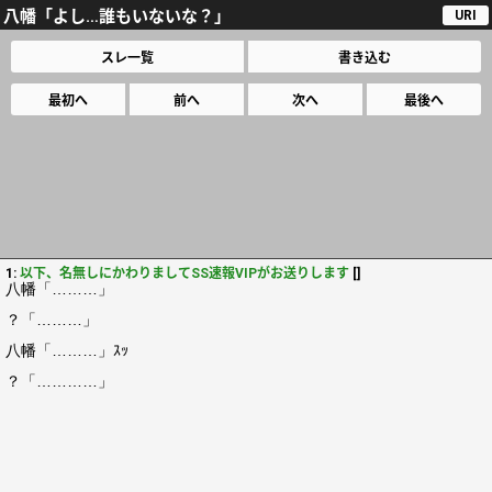
八幡「よし…誰もいないな？」
URI
スレ一覧
書き込む
最初へ
前へ
次へ
最後へ
1:
以下、名無しにかわりましてSS速報VIPがお送りします
[]
八幡「………」
？「………」
八幡「………」ｽｯ
？「…………」