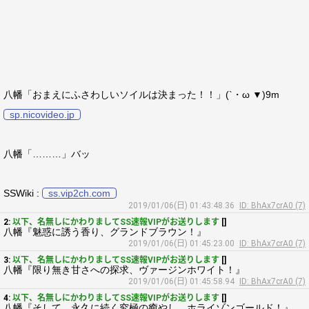
八幡「おまえにふさわしいソイルは決まった！！」(`・ω ▼)9m
sp.nicovideo.jp
八幡「………」バッ
SSWiki :
ss.vip2ch.com
2019/01/06(日) 01:43:48.36
ID: BhAx7crA0 (7)
2:
以下、名無しにかわりましてSS速報VIPがお送りします
[]
八幡『魅惑に誘う香り、グランドブラウン！』
2019/01/06(日) 01:45:23.00
ID: BhAx7crA0 (7)
3:
以下、名無しにかわりましてSS速報VIPがお送りします
[]
八幡『限り無き甘さへの探求、ヴァージンホワイト！』
2019/01/06(日) 01:45:58.94
ID: BhAx7crA0 (7)
4:
以下、名無しにかわりましてSS速報VIPがお送りします
[]
八幡『そして、永久に続く究極の癒やし、ホライゾンゴールド！』