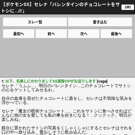
【ポケモンSS】セレナ「バレンタインのチョコレートをサ
URI
トシに...///」
スレ一覧
書き込む
最初へ
前へ
次へ
最後へ
1:
以下、名無しにかわりましてSS速報VIPがお送りします
[saga]
セレナ「うふふ...。明日のバレンタイン...このチョコレートでサトシ
の心をゲットしてみせるわ」
自分の血液を混ぜたチョコレートに蓋をし、セレナは不気味な笑みを
浮かべている。
セレナ「魔女の呪術チョコレート...。これをサトシに食べさせればど
んなに他の女を愛しても私の事を好きになる！...クックック。明日が
楽しみね」
鏡台に置かれたサトシの写真をくしゃくしゃにするとセレナはそれを
口の中へ放り込み、愛おしそうに飲み込んだ。