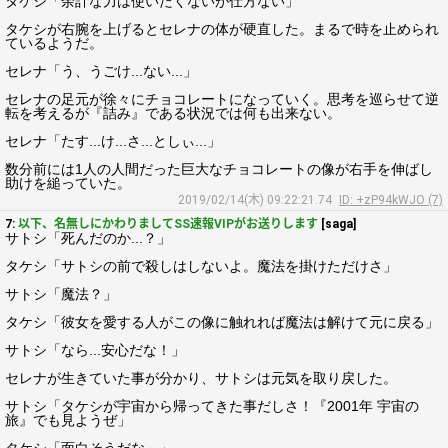
タケシ「余計な力は使いたくないが仕方ない」
タケシが右腕を上げるとセレナの体が硬直した。まるで時を止められ
ているようだ。
セレナ「う、うごけ...ない...」
セレナの足元が徐々にチョコレートになっていく。思考を巡らせて逆
転を考えるが『詰み』である状況では何も出来ない。
セレナ「たす...け...さ...としぃ...」
数分前には1人の人間だった巨大なチョコレートの像が右手を伸ばし
助けを縋っていた。
2019/02/14(木) 09:22:21.74
ID: +zP94kWJO (7)
7:
以下、名無しにかわりましてSS速報VIPがお送りします
[saga]
サトシ「死んだのか...？」
タケシ「サトシの前で殺しはしないよ。魔法を掛けただけさ」
サトシ「魔法？」
タケシ「彼女を愛する人がこの像に触れれば魔法は解けて元に戻る」
サトシ「なら...安心だな！」
セレナが生きていた事が分かり、サトシは元気を取り戻した。
サトシ「タケシが宇宙から帰ってきた事だしさ！『2001年 宇宙の
旅』でも見ようぜ」