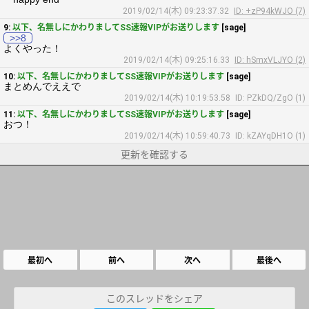
2019/02/14(木) 09:23:37.32
ID: +zP94kWJO (7)
9:
以下、名無しにかわりましてSS速報VIPがお送りします
[sage]
>>8
よくやった！
2019/02/14(木) 09:25:16.33
ID: hSmxVLJYO (2)
10:
以下、名無しにかわりましてSS速報VIPがお送りします
[sage]
まとめんでええで
2019/02/14(木) 10:19:53.58
ID: PZkDQ/ZgO (1)
11:
以下、名無しにかわりましてSS速報VIPがお送りします
[sage]
おつ！
2019/02/14(木) 10:59:40.73
ID: kZAYqDH1O (1)
更新を確認する
最初へ
前へ
次へ
最後へ
このスレッドをシェア