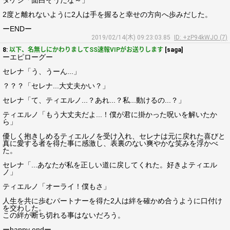
タケシ「面白そうだな～」
2度と離れないように2人は手を握ると幸せの方向へ歩みだした。
ーENDー
2019/02/14(木) 09:23:03.85
ID: +zP94kWJO (7)
8:
以下、名無しにかわりましてSS速報VIPがお送りします
[saga]
ーエピローグー
セレナ「う、うーん...」
？？？「セレナ...大丈夫かい？」
セレナ「て、ティエルノ...？あれ...？私...動けるの...？」
ティエルノ「もう大丈夫だよ...！僕が君に掛かった呪いを解いたか
ら」
優しく抱きしめるティエルノを受け入れ、セレナは元に戻れた喜びと
真に愛する者を得た事に感激し、表裏のない爽やかな笑みを浮かべ
た。
セレナ「...あなたが私を正しい道に戻してくれた。好きよティエル
ノ」
ティエルノ「オーライ！僕もさ」
人生を共に歩むパートナーを得た2人は絆を確かめ合うように口付け
を交わした。
この絆が断ち切れる事はないだろう。
ーhappy endー