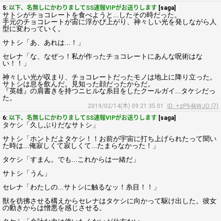
5:
以下、名無しにかわりましてSS速報VIPがお送りします
[saga]
サトシがチョコレートを食べようと...したその時だった。
手元のチョコレートが宙に浮かび上がり、神々しい光を発しながら人
型に変わっていく。
サトシ「あ、あれは...！」
セレナ「な、なぜっ！私が作ったチョコレートにあんな呪術はな
い！！」
神々しい光が収まり、チョコレートだったモノは地上に降り立った。
サトシは息を飲んだ。見知った顔だったからだ。
『英雄』の肩書きを持つニヒルな糸目をしたクールガイ...タケシだっ
た。
2019/02/14(木) 09:21:35.01
ID: +zP94kWJO (7)
6:
以下、名無しにかわりましてSS速報VIPがお送りします
[saga]
タケシ「久しぶりだなサトシ」
サトシ「ホントだよタケシ！！お前が宇宙に打ち上げられたって聞い
た時は...俺寂しくて寂しくて...たまらなかった！」
タケシ「すまん。でも...これからは一緒だ」
サトシ「うん」
セレナ「わたしの...サトシに触るなッ！糸目！！」
獣を彷彿させる構えからセレナはタケシに向かって駆け出した。彼女
の動きからは憎悪を感じさせる。