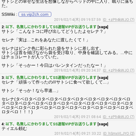
サトシとの幸せな生活を想像しながらベッドの中に入り、眠りに落ち
た。
SSWiki :
ss.vip2ch.com
2019/02/14(木) 09:19:57.59
ID: +zP94kWJO (7)
2:
以下、名無しにかわりましてSS速報VIPがお送りします
[saga]
サトシ「こんなトコに呼び出してどうしたよセレナ？」
セレナ「実は...これをあなたに渡したくて！」
セレナはピンク色に彩られた袋をサトシに差し出す。
サトシは首を傾げながら袋を受け取り、中身を確認してみる。...中に
はチョコレートが入っていた。
サトシ「そっかー！今日はバレンタインだったなー！」
2019/02/14(木) 09:20:34.37
ID: +zP94kWJO (7)
3:
以下、名無しにかわりましてSS速報VIPがお送りします
[saga]
セレナ「頑張って作ったの///サトシに食べて欲しくて...」
サトシ「そっか！なら早速...」
セレナ(タベロタベロタベロタベロタベロタベロタベロタベロタベロ
タベロタベロタベロタベロタベロタベロタベロタベロタベロタベロタ
ベロタベロタベロタベロタベロタベロタベロタベロタベロタベロタベ
ロタベロ！！！)
2019/02/14(木) 09:21:08.64
ID: +zP94kWJO (7)
4:
以下、名無しにかわりましてSS速報VIPがお送りします
[sage]
ティエル頼む
2019/02/14(木) 09:21:33.22
ID: hSmxVLJYO (2)