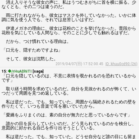
消え入りそうな彼女の声に、私はうつむきがちに首を横に振る。少
なくとも、その二つは違うのだ。
雨に打たれながらも、彼女はマスクを外していなかった。いかに体
調に気を使う人でも、それでは息苦しいはずだ。
伊達メガネの理由に、彼女は花粉のことを挙げなかった。普段から
花粉を気にしている人間なら、そのことに少しでも触れるはずだ。
だから、つけ慣れている理由は。
「口元を、隠すためですよね」
そして、彼女は沈黙した。
2019/04/07(日) 17:52:00.45
ID: khuu0cd90 (26)
15:
◆/rHuADhITI
[saga]
「口元を隠しているのは、不意に表情を覗かれるのを恐れているから
です」
取り繕う時間を求めているのだ。自分を見抜かれるのが怖くて、い
つだって周囲を見つめ返している。
私は逆だった。でも、知っていた。周囲から隔絶されるための壁を
作りたくて、いつも音楽で耳を塞いでいたから。
「愛嬌をふりまくのは、素の自分が無力だと思っているからです」
誰かの目を反らしていたいのだ。どう見られているのかを検分し、
意図的に好かれる自己を作り出そうとしている。
私は逆だった。でも、知っていた。どうせ自分など誰の目にも留ま