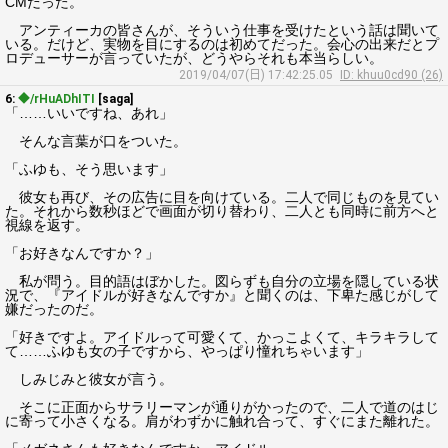
CMだった。
アンティーカの皆さんが、そういう仕事を受けたという話は聞いて
いる。だけど、実物を目にするのは初めてだった。会心の出来だとプ
ロデューサーが言っていたが、どうやらそれも本当らしい。
2019/04/07(日) 17:42:25.05
ID: khuu0cd90 (26)
6:
◆/rHuADhITI
[saga]
「……いいですね、あれ」
そんな言葉が口をついた。
「ふゆも、そう思います」
彼女も再び、その広告に目を向けている。二人で同じものを見てい
た。それから数秒ほどで画面が切り替わり、二人とも同時に前方へと
視線を返す。
「お好きなんですか？」
私が問う。目的語はぼかした。図らずも自分の立場を隠している状
況で、『アイドルが好きなんですか』と聞くのは、下卑た感じがして
嫌だったのだ。
「好きですよ。アイドルって可愛くて、かっこよくて、キラキラして
て……ふゆも女の子ですから、やっぱり憧れちゃいます」
しみじみと彼女が言う。
そこに正面からサラリーマンが通りがかったので、二人で道のはじ
に寄って小さくなる。肩がわずかに触れ合って、すぐにまた離れた。