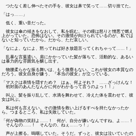
つたなく差し伸べたその手を、彼女は鼻で笑って……切り捨てた。
「はっ……」
低く、重い音だった。
彼女は傘の傾きをなおして、私を睨む。その瞳は怒りと憎悪で燃え
上がっていた。恐怖はない。その激情が向けられているのが、私では
ないと知っていたから。だから、ただ哀しい。
「なによ。なによ、黙ってれば好き放題言ってくれちゃって……！」
乱暴な言葉遣い。肩にかかっていた髪が落ちて、活動的な、あるい
は暴力的な雰囲気を醸し出す。
物腰柔らかな振る舞いは、もう微塵もない。これが彼女の本質なの
だろう。彼女自身が嫌う、『本当の彼女』が立っている。
「マスクは表情を隠すため？ はぁ、何よそれ？ ……ざっけんな！
初対面のあんたなんかに何がわかるって言うのよっ！！」
叫ぶ。髪を振り乱して、水滴を舞わせて、冷えた体を震わせて、彼
女は叫ぶ。
私は何も言えない。その激情を救い上げるすべを持たなかったか
ら。つまるところ、私は失敗していた。
「何が偽物の笑顔よ……！ 何が、自分が嫌いなんですね、よ……！
そんなの……！ そんなの、ねぇ……っ！」
声が上擦る。嗚咽していた。そうだ。ずっと、彼女は泣いていたの