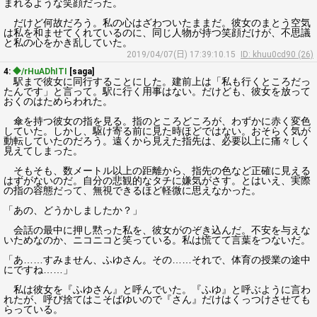
まれるような笑顔だった。
だけど何故だろう。私の心はざわついたままだ。彼女のまとう空気
は私を和ませてくれているのに、同じ人物が持つ笑顔だけが、不思議
と私の心をかき乱していた。
2019/04/07(日) 17:39:10.15
ID: khuu0cd90 (26)
4:
◆/rHuADhITI
[saga]
駅まで彼女に同行することにした。建前上は「私も行くところだっ
たんです」と言って。駅に行く用事はない。だけども、彼女を放って
おくのはためらわれた。
傘を持つ彼女の指を見る。指のところどころが、わずかに赤く変色
していた。しかし、駆け寄る前に見た時ほどではない。おそらく気が
動転していたのだろう。遠くから見えた指先は、必要以上に痛々しく
見えてしまった。
そもそも、数メートル以上の距離から、指先の色など正確に見える
はずがないのだ。自分の悲観的なタチに嫌気がさす。とはいえ、実際
の指の容態だって、無視できるほど軽微に思えなかった。
「あの、どうかしましたか？」
会話の最中に押し黙った私を、彼女がのぞき込んだ。不安を与えな
いためなのか、ニコニコと笑っている。私は慌てて言葉をつないだ。
「あ……すみません、ふゆさん。その……それで、体育の授業の途中
にですね……」
私は彼女を『ふゆさん』と呼んでいた。『ふゆ』と呼ぶように言わ
れたが、呼び捨てはこそばゆいので『さん』だけはくっつけさせても
らっている。