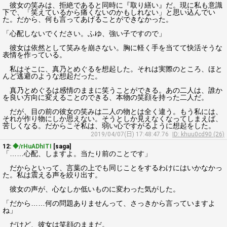
彼女の笑みは、拒絶であると同時に『取り繕い』だ。現に私も意識
下で、「笑えているから痛くないのかもしれない」と思い込んでい
た。だから、何も言ってあげることができなかった。
「心配しないでください。ふゆ、強い子ですので」
彼女は依然として笑みを崩さない。胸に軽く手を当てて快活そうな
表情を作っている。
私はそこに、真乃とめぐるを想起した。それは実際のところ、ほと
んど逃避のような想起だった。
真乃とめぐるは感情のままに笑うことができる。あの二人は、誰か
を良い方向に変えることのできる、本物の笑顔を持った二人だ。
だが、目の前の彼女の笑みは二人の物とは全く違う。もう私には、
それが作り物にしか思えない。そうとしか見えなくなってしまえば、
苦しくなる。だからこそ私は、弱い心ですがるように想起をした。
2019/04/07(日) 17:48:47.76
ID: khuu0cd90 (26)
12:
◆/rHuADhITI
[saga]
「……心配、しますよ。当たり前のことです」
だからといって、言葉の上でも同じことをするわけにはいかなかっ
た。私は震える声を絞り出す。
彼女の声が、心なしか低いものに変わった気がした。
「だから……何の問題ありませんって、さっきから言っていますよ
ね」
だけど、彼女は笑顔のままだ。