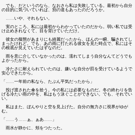
でも、だというのなら、なおさら私は失敗している。最初から自分
の目的に気づいていれば、別の道もあったのだろうか。
……いや、それもない。
実のところ、私には最初からわかっていたのだから。弱い私では受
け止めきれなくて、目を背けていただけ。
彼女の擬態があまりにも綺麗だったから、ほんの一瞬、騙されてし
まったけれど。でも、あの雨に打たれる彼女を見た時点で、私にはそ
の根底が見えていたはずなのだ。
雨を意に介していなかったのは、濡れてしまう自分なんてどうでも
よかったから。
冷たさに耐えられていたのは、嫌いな自分が罰を受けているようで
安心できたから。
「……一年前の私なら、たぶん平気だったから」
投げ渡された傘を拾う。今の私には必要なものだ。冬の終わりを告
げる冷たい雨の中を、私はもう泳ぐことができない。でも、それでい
い。
私はまた、ぼんやりと空を見上げた。自分の無力さに視界がゆが
む。
「……う……ぁ、ぁあ……」
雨水が静かに、頬をつたった。