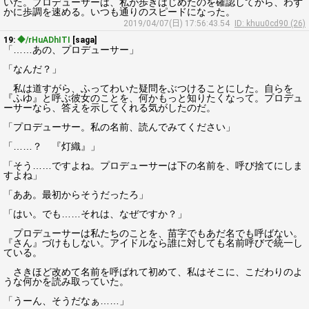
いた。プロデューサーは、私が歩きはじめたのを確認してから、わず
かに歩調を速める。いつも通りのスピードになった。
2019/04/07(日) 17:56:43.54
ID: khuu0cd90 (26)
19:
◆/rHuADhITI
[saga]
「……あの、プロデューサー」
「なんだ？」
私は道すがら、ふってわいた疑問をぶつけることにした。自らを
『ふゆ』と呼ぶ彼女のことを、何かもっと知りたくなって。プロデュ
ーサーなら、答えを示してくれる気がしたのだ。
「プロデューサー。私の名前、読んでみてください」
「……？ 『灯織』」
「そう……ですよね。プロデューサーは下の名前を、呼び捨てにしま
すよね」
「ああ。最初からそうだったろ」
「はい。でも……それは、なぜですか？」
プロデューサーは私たちのことを、苗字でもあだ名でも呼ばない。
『さん』づけもしない。アイドルなら誰に対しても名前呼びで統一し
ている。
さきほど改めて名前を呼ばれて初めて、私はそこに、こだわりのよ
うな何かを読み取っていた。
「うーん、そうだなぁ……」