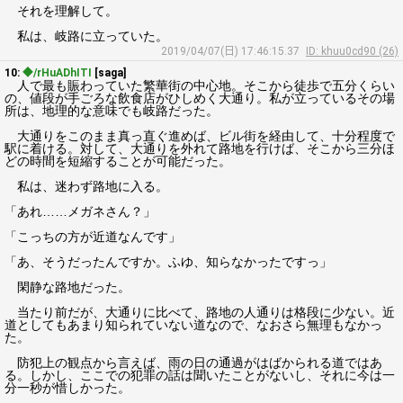
それを理解して。
私は、岐路に立っていた。
2019/04/07(日) 17:46:15.37
ID: khuu0cd90 (26)
10:
◆/rHuADhITI
[saga]
人で最も賑わっていた繁華街の中心地。そこから徒歩で五分くらい
の、値段が手ごろな飲食店がひしめく大通り。私が立っているその場
所は、地理的な意味でも岐路だった。
大通りをこのまま真っ直ぐ進めば、ビル街を経由して、十分程度で
駅に着ける。対して、大通りを外れて路地を行けば、そこから三分ほ
どの時間を短縮することが可能だった。
私は、迷わず路地に入る。
「あれ……メガネさん？」
「こっちの方が近道なんです」
「あ、そうだったんですか。ふゆ、知らなかったですっ」
閑静な路地だった。
当たり前だが、大通りに比べて、路地の人通りは格段に少ない。近
道としてもあまり知られていない道なので、なおさら無理もなかっ
た。
防犯上の観点から言えば、雨の日の通過がはばかられる道ではあ
る。しかし、ここでの犯罪の話は聞いたことがないし、それに今は一
分一秒が惜しかった。