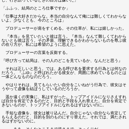
し、行き詰っているときの自分は嫌いだ」
「ふふっ、結局のところ仕事ですか」
「仕事は大好きだからな。本当の自分なんて俺には難しくてわからな
いよ。少なくとも、今のところは」
プロデューサーが肩をすくめる。その仕草が、私には嬉しかった。
『本当』を見ていたいと彼は言う。『本当』なんて難しくてわから
ないとも彼は言う。その矛盾、理解できるかわからないものを尊ぶ彼
の在り方が、私には希望のように思えた。
プロデューサーの言葉を反芻する。
『呼び方って結局は、その人のどこを見ているか、なんだと思う』
それは正しいと思う。では、ある呼び名を要求する行為とは何なの
だろう。『ふゆ』と呼ばれたがる彼女が、周囲に求めているものとは
一体どんなものなのだろう。
やはりそれは、見てもらいたい自分をこいねがう行為で、彼女はそ
うやって虚像を結ぼうしているのだろうか。
遥か遠くの実像に、私はすがった。トップアイドルになりさえすれ
ば自分を肯定できるのだと、目的と手段を入れ替えた。自分を肯定で
きないものが、トップアイドルになれるはずはないのに。
手短な虚像を、彼女は被り込んだ。自分じゃない自分なら肯定して
もらえるのだと、目的を別のものにすり替えた。それでは、満たされ
るはずがないのに。