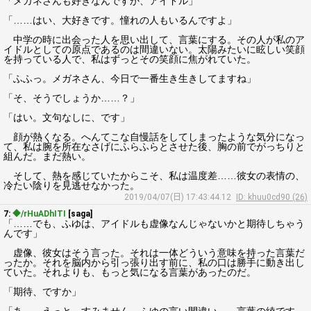
「メガネさんも好きなんですか、アイドル」
「……はい、大好きです。憧れの人もいるんですよ」
中学の時に出会った人を思い出して、言葉にする。その人が私のア
イドルとしての原点であるのは間違いない。太陽みたいに眩しい笑顔
を持っている人で、私はずっとその笑顔に焦がれていた。
「ふふっ。メガネさん、今日で一番生き生きしてますね」
「そ、そうでしょうか……？」
「はい。文句なしに、です」
顔が熱くなる。へんてこな自慢話をしてしまったような気分になっ
て、私は腕を所在なさげにふらふらとさせた後、胸の前でがっちりと
組んだ。まだ熱い。
そして、熱を感じていたからこそ、私は温度差……彼女の表情の、
冷たい陰りを見逃せなかった。
2019/04/07(日) 17:43:44.12
ID: khuu0cd90 (26)
7:
◆/rHuADhITI
[saga]
「……でも、ふゆは、アイドルも虚像なんじゃないかと期待しちゃう
んです」
虚像、彼女はそう言った。それは一体どういう意味を持った言葉だ
ったか。それを脳内から引っ張り出す前に、私の口は勝手に動き出し
ていた。それよりも、もっと気になる言葉があったのだ。
「期待、ですか」