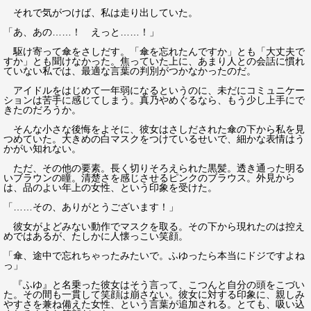
それで気がつけば、私は走り出していた。
「あ、あの……！ えっと……！」
駆け寄って傘をさしだす。「傘を忘れたんですか」とも「大丈夫で
すか」とも聞けなかった。焦っていた上に、あまり人との会話に慣れ
ていない私では、最適な言葉の判別がつかなかったのだ。
アイドルをはじめて一年弱になるというのに、未だにコミュニケー
ションは苦手に感じてしまう。真乃やめぐるなら、もう少し上手にで
きたのだろうか。
そんな小さな後悔をよそに、彼女はさしだされた傘の下から私を見
つめていた。大きめの白マスクをつけているせいで、細かな表情はう
かがい知れない。
ただ、その他の要素。長く切りそろえられた黒髪。透き通った明る
いブラウンの瞳。清楚さを感じさせるピンクのブラウス。外見から
は、品のよい年上の女性、という印象を受けた。
「……その、ありがとうございます！」
彼女がよどみない動作でマスクを取る。その下から現れたのは控え
めではあるが、たしかに人懐っこい笑顔。
「傘、途中で忘れちゃったみたいで。ふゆったら本当にドジですよね
っ」
『ふゆ』と名乗った彼女はそう言って、こつんと自分の頭をこづい
た。その間も一貫して笑顔は崩さない。彼女に対する印象に、親しみ
やすさを兼ね備えた女性、という言葉が追加される。とても、吸い込