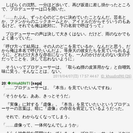
しばらくの沈黙。一分ほど歩いて、再び坂道に差し掛かったところ
で、プロデューサーは口を開いた。
「……たぶん、ずっと心のどこかに決めていたことなんだ。芸名と
か、ファンからのニックネームとか、アイドルだからそういうのもあ
るけど。それでも俺は絶対に、下の名前で呼ぼうって」
プロデューサーの声は決して大きくはない。だけど、雨のなかでも
よく通っていた。
「呼び方って結局は、その人のどこを見ているか、なんだと思う。だ
から俺は本名で呼びたいんだよ。等身大の彼女たちを見ていられるよ
うに。どれだけ大きな存在になっても、一人のかけがえのない女の子
だってことを、決して忘れないように」
そういってプロデューサーは、「取らぬ狸の皮算用かな」と自嘲気
味に笑う。そんなことは、ない。
2019/04/07(日) 17:57:44.67
ID: khuu0cd90 (26)
20:
◆/rHuADhITI
[saga]
「……プロデューサーは、『本当』を見ていたいんですね」
「そうかもな。ああ、きっとそうだ」
『実像』に対する『虚像』。『本当』を見ていたいというプロデュ
ーサーの言葉は、暗に『虚像』の存在を肯定しているようだった。
それで、わからなくなってしまう。
「……虚像って、一体何なんでしょうか」