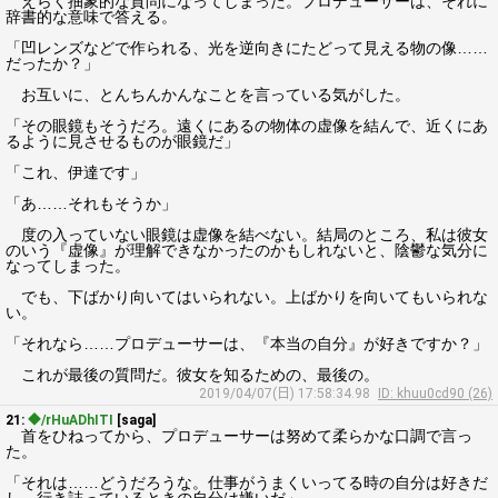
えらく抽象的な質問になってしまった。プロデューサーは、それに
辞書的な意味で答える。
「凹レンズなどで作られる、光を逆向きにたどって見える物の像……
だったか？」
お互いに、とんちんかんなことを言っている気がした。
「その眼鏡もそうだろ。遠くにあるの物体の虚像を結んで、近くにあ
るように見させるものが眼鏡だ」
「これ、伊達です」
「あ……それもそうか」
度の入っていない眼鏡は虚像を結べない。結局のところ、私は彼女
のいう『虚像』が理解できなかったのかもしれないと、陰鬱な気分に
なってしまった。
でも、下ばかり向いてはいられない。上ばかりを向いてもいられな
い。
「それなら……プロデューサーは、『本当の自分』が好きですか？」
これが最後の質問だ。彼女を知るための、最後の。
2019/04/07(日) 17:58:34.98
ID: khuu0cd90 (26)
21:
◆/rHuADhITI
[saga]
首をひねってから、プロデューサーは努めて柔らかな口調で言っ
た。
「それは……どうだろうな。仕事がうまくいってる時の自分は好きだ