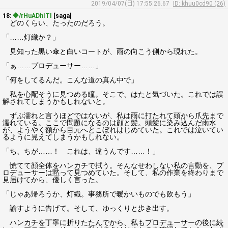
2019/04/07(日) 17:55:26.67
ID: khuu0cd90 (26)
18:
◆/rHuADhITI
[saga]
どのくらい、たったのだろう。
「……灯織か？」
見知った黒い傘と白いコートが、雨の向こう側から現れた。
「ぁ……プロデューサー……」
「何をしてるんだ。こんな道の真ん中で」
私を心配そうに見つめる瞳。そこで、はたと気づいた。これでは誤
解されてしまうかもしれないと。
ずぶ濡れと言うほどではないが、私は雨に打たれて頭から爪先まで
濡れている。ここで問題になるのは顔と髪。頭髪に染み込んだ雨水
が、ようやく額から目元へとこぼれはじめていた。これでは泣いてい
るように見えてしまうかもしれない。
「ち、ちが……！ これは、違うんです……！」
慌てて顔全体をハンカチで拭う。そんなせわしない私の言動を、プ
ロデューサーは黙って見つめていた。そして、私の作業を終わりまで
見届けてから、優しく言った。
「じゃあ帰ろうか、灯織。事務所で暖かいものでも飲もう」
諭すように告げて。そして、ゆっくりと歩き出す。
ハンカチを丁寧に折りたたんでから、私もプロデューサーの後に続