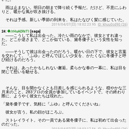
雨は止まない。明日の朝まで降り続く予報だ。だけど、不意にふわ
りと、暖かな風が吹き抜ける。
それは予感。新しい季節の到来を、私はたなびく髪に感じていた。
2019/04/07(日) 18:02:23.95
ID: khuu0cd90 (26)
24:
◆/rHuADhITI
[saga]
――こうして私は出会った。冷たい雨のなかで、彼女とすれ違っ
た。どこか逆さまで、どこか似ている、黛冬優子という女性を知っ
た。
――そうして彼は出会ったのだろう。暖かい日の下で、彼女と言葉
を交わして。『ふゆ』と呼んでほしい少女を、かたくなに冬優子と呼
び続けるのだろう。
それは、あったかもしれない邂逅。柔らかな春の一幕に、私は目を
閉じて想いを馳せる。
そんな、目を開かなくとも日差しを感じられるような、穏やかな三
月末のこと。283プロの全員が参加しているイベントで。その終わり
際に、ようやく彼女たちは現れた。
「黛冬優子です。気軽に『ふゆ』と呼んでくださいね」
彼女が言う。私の顔がほころぶ。
ストレイライト。その一員である黛冬優子に、私は初めて出会った
のだった。