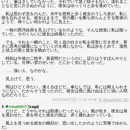
いく。傘はさしていなかった。それでいて急ぐ様子もない。濡れるこ
となど意に介さぬかのように、彼女はゆっくりと歩を進めていた。
私は思わず息をのんだ。水中を悠然と歩く彼女のうしろ姿が、私に
雨を忘れさせる。彼女はまるで、世の憂いを断ち切らんとする聖者の
ようで、神々しい何かのように見えた。
一枚の西洋絵画を見上げているかのような、そんな錯覚に私は陥っ
ていた。そのくらいに彼女は綺麗だったのだ。
でも、それも一瞬のこと。吐く息の白さが私を現実に引き戻す。寒
さに思考が緩慢になっていくのを感じながら、私は歩をとめて、漫然
と頭上の雨と彼女を眺めていた。
時刻は午後の二時半。真昼間だというのに、辺りはうすぼんやりと
している。分厚い雲のせいか、とにかく光に乏しかった。
……強い人、なのかな。
見上げて、思う。
雨はひどく冷たい。凍えるほどだ。傘なしでは、私には耐えられそ
うにない。だからそう思ったのだ。彼女は雨に負けぬほどに強い人間
なのだろうと。
2019/04/07(日) 17:36:18.98
ID: khuu0cd90 (26)
3:
◆/rHuADhITI
[saga]
だけど、どうやらそれは勘違いだったらしい。風が吹き、彼女は肩
を震わせた。肩を抑えた彼女の指は、赤く腫れあがっている。
風上を見つめる彼女の横顔が、思い出したかのように苦痛でゆがん
だ。