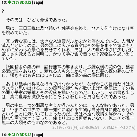
13:
◆CItYBDS.l2
[saga]
?
その男は、ひどく傲慢であった。
男は、三日三晩に及び続いた独演会を終え、ひとり仰向けになり空
を眺めていた。
真っ青な空には、大きな入道雲がぷかぷかと浮かんでいる。人間が
滅んだというのに、男の頭上に広がる青空はその事をまるで気にもと
めずに変わらぬ景色を見せてくれる。男は、人の世の儚さに少しだけ
寂しさを覚えると同時に、かつて学び舎で習った平家物語を思い出し
ていた。
祇園精舎の鐘の声、諸行無常の響きあり。沙羅双樹の花の色、盛者
必衰の理をあらわす。驕れる人も久しからず、ただ春の夜の夢のごと
し。猛きものも遂にはほろびぬ、偏に風の前の塵に同じ。
あまり勉学は得意なほうではなかったが、なぜかこの冒頭だけはス
ラスラと思い出せる。この琵琶法師たちが歌い上げた物語は、その名
の通り平家の栄華とその没落を描いたものだ。しかし、その書き出し
は、真に世界が滅びた今にこそふさわしいと男は思うのであった。
男の中に一つの邪悪な考えが浮かんだのは、そんな時であった。男
は、いまこの世界で、唯一知性に溢れる生物は自分自身に他ならない
ということに気づいてしまったのだ。男は不遜な表情を浮かべ、その
枯れた声で大きく笑った。俺より上には何者もいない、俺こそが唯一
無二の人類そのものなのであると。
2019/07/29(月) 23:46:06.59
ID: 8MZ+TPk10 (16)
14:
◆CItYBDS.l2
[saga]