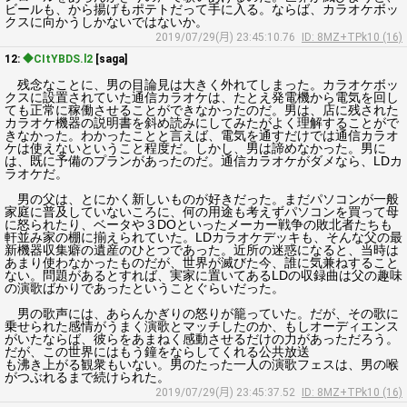
ビールも、から揚げもポテトだって手に入る。ならば、カラオケボッ
クスに向かうしかないではないか。
2019/07/29(月) 23:45:10.76
ID: 8MZ+TPk10 (16)
12:
◆CItYBDS.l2
[saga]
残念なことに、男の目論見は大きく外れてしまった。カラオケボッ
クスに設置されていた通信カラオケは、たとえ発電機から電気を回し
ても正常に稼働させることができなかったのだ。男は、店に残された
カラオケ機器の説明書を斜め読みにしてみたがよく理解することがで
きなかった。わかったことと言えば、電気を通すだけでは通信カラオ
ケは使えないということ程度だ。しかし、男は諦めなかった。男に
は、既に予備のプランがあったのだ。通信カラオケがダメなら、LDカ
ラオケだ。
男の父は、とにかく新しいものが好きだった。まだパソコンが一般
家庭に普及していないころに、何の用途も考えずパソコンを買って母
に怒られたり、ベータや３DOといったメーカー戦争の敗北者たちも
軒並み家の棚に揃えられていた。LDカラオケデッキも、そんな父の最
新機器収集癖の遺産のひとつであった。近所の迷惑になると、当時は
あまり使わなかったものだが、世界が滅びた今、誰に気兼ねすること
ない。問題があるとすれば、実家に置いてあるLDの収録曲は父の趣味
の演歌ばかりであったということぐらいだった。
男の歌声には、あらんかぎりの怒りが籠っていた。だが、その歌に
乗せられた感情がうまく演歌とマッチしたのか、もしオーディエンス
がいたならば、彼らをあまねく感動させるだけの力があっただろう。
だが、この世界にはもう鐘をならしてくれる公共放送
も沸き上がる観衆もいない。男のたった一人の演歌フェスは、男の喉
がつぶれるまで続けられた。
2019/07/29(月) 23:45:37.52
ID: 8MZ+TPk10 (16)