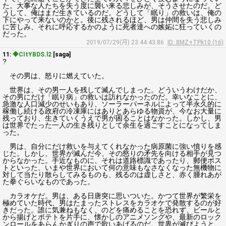
た。大事な人たちを失う度に襲い来る悲しみが、そうさせたのだ。ど
うして、俺はまだ生きているのだ。どうして「眠り」の救いは、俺の
下にやって来ないのかと。後に残されるほど、男は仲間を失う悲しみ
に苦しみ、それに呼応するかのように死者達への嫉妬に狂っていくの
だった。
2019/07/29(月) 23:44:43.86
ID: 8MZ+TPk10 (16)
11:
◆CItYBDS.l2
[saga]
?
その男は、怒りに燃えていた。
世界は、その男一人を残して滅んでしまった。どういうわけだか、
その男にだけ「眠り病」の救いは訪れなかったのだ。幸いなことに、
急激な人口減少のせいもあり、ソーラーパーネルによって半永久的に
稼働し続ける政府の冷凍庫にはありとあらゆる物資が、今なお大量に
残っており、生きていくうえで男が困ることはなかった。しかし、男
は世界でたった一人の生き残りとして余生を過ごすことになってしま
った。
男は、自分にだけ救いを与えてくれなかった病原菌に強い憤りを感
じた。しかし、世界が滅んだ今、その怒りの矛先を向ける相手が見つ
からなかった。手近なものに、それは道路標識であったり、郵便ポス
トといった、いまや世界において何の意味もなさなくなった無機物に
対して当たり散らしてみるものも、残るのは虚しさと、赤く腫れあが
た拳ぐらいなものであった。
カラオケだ。男は、ある日唐突に思いついた。かつて世界が繁栄を
極めていた時代、男はたまったストレスをカラオケで発散するのが好
きだった。誰に気兼ねもなく、のどを痛めることを恐れず、ビールと
から揚げとポテトを片手に、懐かしのアニメソングや、最新のロック
ンロールをあらんかぎりの声で歌いあげるのだ。世界が滅びようと、