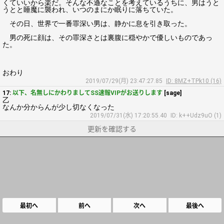
くていいから楽だ。そんな不遜なことを考えているうちに、男はうと
うとと睡魔に襲われ、いつのまにか眠りに落ちていた。
その日、世界で一番罪深い男は、静かに息を引き取った。
男の死に顔は、その罪深さとは裏腹に穏やかで優しいものであっ
た。
おわり
2019/07/29(月) 23:47:27.85
ID: 8MZ+TPk10 (16)
17:
以下、名無しにかわりましてSS速報VIPがお送りします
[sage]
乙
なんか分からんが少し切なくなった
2019/07/31(水) 17:20:55.40
ID: k++Udz9uO (1)
更新を確認する
最初へ
前へ
次へ
最後へ