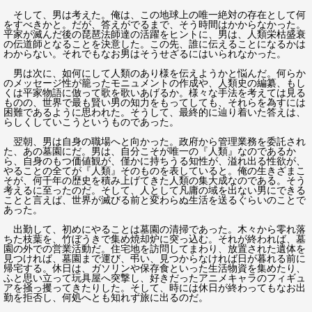
そして、男は考えた。俺は、この地球上の唯一絶対の存在として何
をすべきかと。だが、答えがでるまで、そう時間はかからなかった。
平家が滅んだ後の琵琶法師達の活躍をヒントに、男は、人類栄枯盛衰
の伝道師となることを決意した。この先、誰に伝えることになるかは
わからない。それでもなお男はそうせざるにはいられなかった。
男は次に、如何にして人類のあり様を伝えようかと悩んだ。何らか
のメッセージ性が籠ったモニュメントの作成や、人類史の編纂、もし
くは平家物語に倣って歌を歌いあげるか。様々な手法を考えては見る
ものの、世界で最も賢い男の知力をもってしても、それらを為すには
困難であるように思われた。そうして、最終的に辿り着いた答えは、
らしくしていこうというものであった。
翌朝、男は自身の職場へと向かった。政府から管理業務を委託され
た、あの墓園にだ。男は、自分こそが唯一の『人類』なのであるか
ら、自身のもつ価値観が、僅かに持ちうる知性が、溢れ出る性欲が、
やることの全てが『人類』そのものを表していると。俺の生きざまこ
そが、何千年の歴史を積み上げてきた人類の集大成なのである。そう
考えるに至ったのだ。そして、人として凡庸の域を出ない男にできる
ことと言えば、世界が滅びる前と変わらぬ生活を送るぐらいのことで
あった。
出勤して、初めにやることは墓園の清掃であった。木々から零れ落
ちた枝葉を、竹ぼうきで集め焼却炉に突っ込む。それが終われば、墓
園の外での営業活動だ。住宅地を訪問してまわり、放置された遺体を
見つければ、墓園まで運び、弔い、見つからなければ日が暮れる前に
帰宅する。休日は、ガソリンや保存食といった生活物資を集めたり、
ふと思い立って玩具屋へ突撃し、好きだったアニメキャラのフィギュ
アを掻っ攫ってきたりした。そして、時には休日が終わってもなお出
勤を拒否し、何処へとも知れず旅に出るのだ。