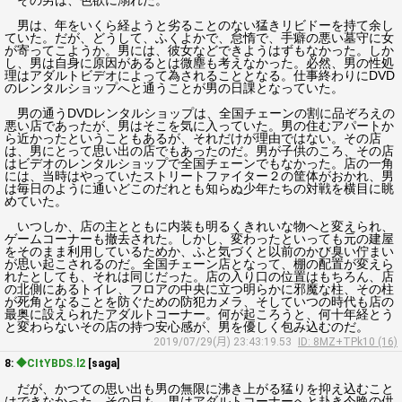
その男は、色欲に溺れた。
男は、年をいくら経ようと劣ることのない猛きリビドーを持て余し
ていた。だが、どうして、ふくよかで、怠惰で、手癖の悪い墓守に女
が寄ってこようか。男には、彼女などできようはずもなかった。しか
し、男は自身に原因があるとは微塵も考えなかった。必然、男の性処
理はアダルトビデオによって為されることとなる。仕事終わりにDVD
のレンタルショップへと通うことが男の日課となっていた。
男の通うDVDレンタルショップは、全国チェーンの割に品ぞろえの
悪い店であったが、男はそこを気に入っていた。男の住むアパートか
ら近かったということもあるが、それだけが理由ではない。その店
は、男にとって思い出の店でもあったのだ。男が子供のころ、その店
はビデオのレンタルショップで全国チェーンでもなかった。店の一角
には、当時はやっていたストリートファイター２の筐体がおかれ、男
は毎日のように通いどこのだれとも知らぬ少年たちの対戦を横目に眺
めていた。
いつしか、店の主とともに内装も明るくきれいな物へと変えられ、
ゲームコーナーも撤去された。しかし、変わったといっても元の建屋
をそのまま利用しているためか、ふと気づくと以前のかび臭い佇まい
が思い起こされるのだ。全国チェーン店となって、棚の配置が変えら
れたとしても、それは同じだった。店の入り口の位置はもちろん、店
の北側にあるトイレ、フロアの中央に立つ明らかに邪魔な柱、その柱
が死角となることを防ぐための防犯カメラ、そしていつの時代も店の
最奥に設えられたアダルトコーナー。何が起ころうと、何十年経とう
と変わらないその店の持つ安心感が、男を優しく包み込むのだ。
2019/07/29(月) 23:43:19.53
ID: 8MZ+TPk10 (16)
8:
◆CItYBDS.l2
[saga]
だが、かつての思い出も男の無限に沸き上がる猛りを抑え込むこと
はできなかった。その日も、男はアダルトコーナーへと赴き今晩の供