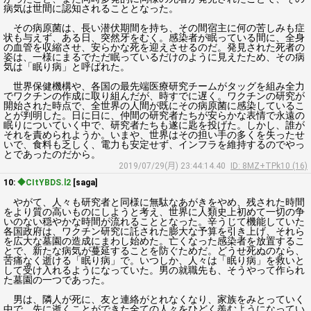
病気は世間に認知されることとなった。
その病原菌は、長い潜伏期間を持ち、その間宿主に何の苦しみも症
状も与えず、ある日、突然牙をむく。感染者が眠っている間に、全身
の血管を収縮させ、安らかな死を迎えさせるのだ。発見された死者の
姿は、一様にまるでただ眠っているだけのように見えたため、その病
気は「眠り病」と呼ばれた。
世界保健機構や、各国の最先端医療研究チームがタッグを組み全力
でワクチンの作成に取り組んだが、時すでに遅く。ワクチンの研究が
開始された時点で、全世界の人間が既にその病原菌に感染しているこ
とが判明した。日に日に、仲間の研究者たちが安らかな表情で永遠の
眠りについていく中で、研究者たちも遂に匙を投げた。しかし、誰が
それを責められようか。いまや、世界はその担い手の多くを失ったせ
いで、食料も乏しく、電力も安定せず、インフラを維持するのでやっ
とであったのだから。
2019/07/29(月) 23:44:14.40
ID: 8MZ+TPk10 (16)
10:
◆CItYBDS.l2
[saga]
やがて、人々も研究者と同様に無駄なあがきをやめ、残された時間
をより質の高いものにしようと考え、世界に人類史上初めて一切の争
いのない穏やかな時間が流れることとなった。辛うじて機能していた
各国政府は、ワクチン研究に託された膨大な予算を引き上げ、それら
を広大な墓園の造成にまわし始めた。亡くなった感染者を放置するこ
とで、新たな病気が蔓延することを防ぐためだ。どうせ死ぬのなら、
苦痛なく逝ける「眠り病」で。いつしか、人々は「眠り病」を救いと
して受け入れるようになっていた。男の就職先も、そうやって作られ
た墓園の一つであった。
男は、隣人が死に、友と連絡がとれなくなり、家族をみとっていく
中で、先に逝くことができた全ての人々をひどく羨むようになってい