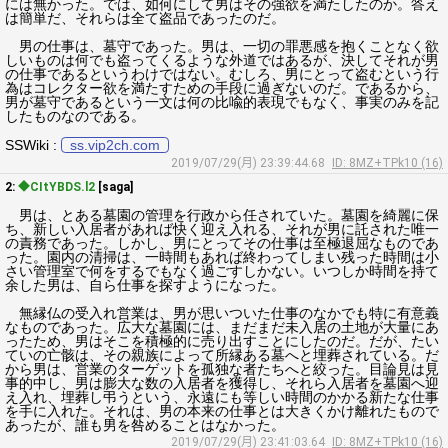
には無かった。では、如何にして男はその強欲を満たしたのか。答え
は簡単だ、それらは全て盗品であったのだ。
男の仕事は、墓守であった。男は、一切の罪悪感を抱くことなく欲
しいものは何でも盗ってくるような外道ではあるが、決してそれが男
の仕事であるというわけではない。むしろ、男にとって盗むという行
為はコレクター欲を満たすための手段に過ぎないのだ。であるから、
男が墓守であるという一文は何の比喩的表現でもなく、事実のみを記
したものなのである。
SSWiki :
ss.vip2ch.com
2019/07/29(月) 23:39:44.68
ID: 8MZ+TPk10 (16)
2:
◆CItYBDS.l2
[saga]
男は、とある墓園の管理を行政から任されていた。墓園を綺麗に保
ち、新しい入居者があれば快く迎え入れる、それが男に託された唯一
の責務であった。しかし、男にとってその仕事は至極退屈なものであ
った。園内の清掃は、一時間もあれば終わってしまい残った時間は小
さい管理室で何をするでもなく過ごすしかない。いつしか時間を持て
余した男は、自ら仕事を探すようになった。
無縁仏の受入れ営業は、男が思いついた仕事のなかでも特に有意義
なものであった。広大な墓園には、まだまだ未入居の土地が大量にあ
ったため、男はそこを積極的に売り出すことにしたのだ。だが、たい
ていの亡骸は、その親族によって所縁ある墓へと埋葬されている。だ
から男は、営業のターゲットを孤独な者たちへと絞った。目論見は見
事的中し、男は膨大な数の入居者を獲得し、それら入居者を墓園へ迎
え入れ、埋葬し弔うという、永遠にも等しい時間のかかる新たな仕事
を手に入れた。それは、男の本来の仕事とは大きくかけ離れたもので
あったが、誰も男を咎めることはなかった。
2019/07/29(月) 23:41:03.64
ID: 8MZ+TPk10 (16)