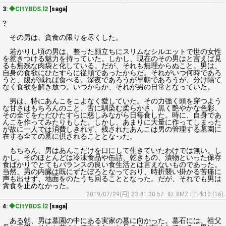
3:
◆CItYBDS.l2
[saga]
?
その男は、貪食の限りを尽くした。
若かりし頃の男は、整った顔立ちにスリムなシルエットで世の女性
を惹きつける魅力を持っていた。しかし、現在のその男はと言えば見
るも無残な肉袋と化している。だが、それも無理からぬこと。男は、
自身の食欲にひたすらに従順であったからだ。それがいつ何時であろ
うと、腹が減れば食べる。深夜であろうが早朝であろうが、分け隔て
なく食欲を解き放つ。いつからか、それが男の日常となっていた。
男は、特にあんこをこよなく愛していた。その力強く頭を穿つよう
な甘さはもちろんのこと、舌に馴染む柔らかさ、黒く艶やかな色彩、
その全てをただひたすらに慈しみながら日毎食した。時に、自身であ
んこを作ってみたりもした。しかし、あまりに大量に作ってしまった
が故に一人では消費しきれず、残されたあんこは男の管理する墓園に
在する全ての墓に供されることとなった。
もちろん、男はあんこだけを口にして生きていたわけでは無い。し
かし、そのほとんどは冷凍食品や缶詰、乾きもの、漬物といった保存
食ばかりでとてもバランスの良い食生活とは言えないものであった。
当然、男の内臓は既にずたぼろとなっており、時折襲い掛かる苦痛に
声も出せず、地面をのたうち回ることとなった。だが、それでも男は
貪食を止めなかった。
2019/07/29(月) 23:41:30.57
ID: 8MZ+TPk10 (16)
4:
◆CItYBDS.l2
[saga]
ある朝、男は墓園の中にある実家の墓に向かった。墓石には、祖父