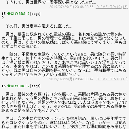
そうして、男は世界で一番罪深い男となったのだ。
2019/07/29(月) 23:46:33.55
ID: 8MZ+TPk10 (16)
15:
◆CItYBDS.l2
[saga]
?
その日、男は定年を迎えるに至った。
男は、墓園に残されていた最後の墓に、名も知らぬ誰かの骨を納
め、丁重に弔った。男の管理する墓園に、もはや空き室はなくなった
のだ。男は、あまりの達成感にしばらく墓の前にうずくまり、声も出
せずに静かに泣いた。
随分、不摂生な生活をしていたというのに、男は随分と長い時間
生きていた。何十年もの長き時間が、男の体を老いさせた。男の顔
は、深い皺に覆われており、またあちこちに黒いシミが浮き上がって
いる。本来であれば、このまま墓園を維持管理するのが男の務めだ。
だが、既に男は自らの死期を悟っていた。ならば、手前勝手ではある
が定年とさせてもらおうという魂胆だった。
2019/07/29(月) 23:47:00.47
ID: 8MZ+TPk10 (16)
16:
◆CItYBDS.l2
[saga]
男は、最後の力を振り絞り穴を掘った。墓園の片隅にある男の姓が
刻まれた墓、そう男の家族たちが眠るの墓の前にだ。男は、息をぜえ
ぜえと吐きながら、普通の大人であれば2，3人は収まるであろうだけ
の広さを掘り上げた。そう、その穴は、男の暴食の産物である巨躯を
納めるに足る墓穴であったのだ。
男は、穴の中に布団やクッションを敷き詰め、周りには長年愛でて
きたコレクションを添え、遂には床についた。なに、万が一、目覚め
れば、また仕事をすればいいさ、もし寝坊しても通勤時間を考慮しな