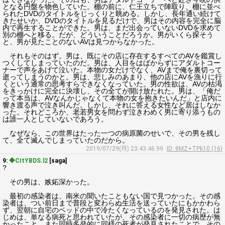
となる円盤を物色していた。棚の前に、仁王立ちで陣取り、棚に並べ
られたDVDのタイトルをじっくりと眺める。しかし、長年通い続けて
きたせいか、DVDのタイトルを見るだけで、男はその内容を完全に脳
内で再生することができた。男は、まだ出会っていないDVDを求めて
別の棚へと移る。だが、どういうことだろうか。男がいくら探そう
と、男が見たことのないAVは見つからなかった。
それもそのはず。男は、既にその店に存在するすべてのAVを鑑賞し
つくしてしまっていたのだ。男は、人目をはばからずにアダルトコー
ナーで声をあげて泣いた。本物の女だけでなく、AVまで俺を裏切って
逝ってしまうのかと。男は、悲しみのあまり、他の店にAVを漁りに行
くという通常の思考すらできなくなっていた。男の性欲は、AVの枯渇
をきっかけに完全に決壊し、その全てが開け放たれた。男は、「俺だ
って本当は、AVなんかじゃなくて本物の女を抱きたいんだ」と店内に
響き渡る声で泣き叫んだ。しかし、それに答える女性など居はしなか
った。それどころか、老若男女を問わず泣きわめく男に寄り添うもの
は誰一人としていないであろう。
なぜなら、この世界はたった一つの病原菌のせいで、その男を残し
て、全て滅んでしまっていたのだから。
2019/07/29(月) 23:43:46.99
ID: 8MZ+TPk10 (16)
9:
◆CItYBDS.l2
[saga]
?
その男は、嫉妬深かった。
最初の感染者は、南米の聞いたこともない国で見つかった。その感
染者は、つい前日まで普段と変わらぬ生活を送っていたにもかかわら
ず、翌朝に自宅のベッドの中で冷たくなっているのを発見された。は
じめは、単なる病死と思われていたが、その感染者に一切の病歴が無
かったこと、また同時多発的に同様の死者が発見されたことで、その