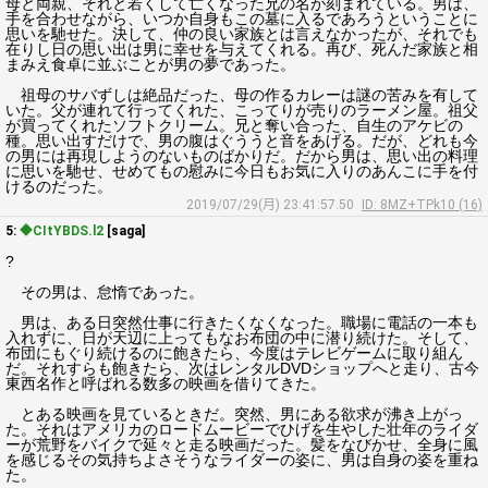
母と両親、それと若くして亡くなった兄の名が刻まれている。男は、
手を合わせながら、いつか自身もこの墓に入るであろうということに
思いを馳せた。決して、仲の良い家族とは言えなかったが、それでも
在りし日の思い出は男に幸せを与えてくれる。再び、死んだ家族と相
まみえ食卓に並ぶことが男の夢であった。
祖母のサバずしは絶品だった、母の作るカレーは謎の苦みを有して
いた。父が連れて行ってくれた、こってりが売りのラーメン屋。祖父
が買ってくれたソフトクリーム。兄と奪い合った、自生のアケビの
種。思い出すだけで、男の腹はぐううと音をあげる。だが、どれも今
の男には再現しようのないものばかりだ。だから男は、思い出の料理
に思いを馳せ、せめてもの慰みに今日もお気に入りのあんこに手を付
けるのだった。
2019/07/29(月) 23:41:57.50
ID: 8MZ+TPk10 (16)
5:
◆CItYBDS.l2
[saga]
?
その男は、怠惰であった。
男は、ある日突然仕事に行きたくなくなった。職場に電話の一本も
入れずに、日が天辺に上ってもなお布団の中に潜り続けた。そして、
布団にもぐり続けるのに飽きたら、今度はテレビゲームに取り組ん
だ。それすらも飽きたら、次はレンタルDVDショップへと走り、古今
東西名作と呼ばれる数多の映画を借りてきた。
とある映画を見ているときだ。突然、男にある欲求が沸き上がっ
た。それはアメリカのロードムービーでひげを生やした壮年のライダ
ーが荒野をバイクで延々と走る映画だった。髪をなびかせ、全身に風
を感じるその気持ちよさそうなライダーの姿に、男は自身の姿を重ね
た。