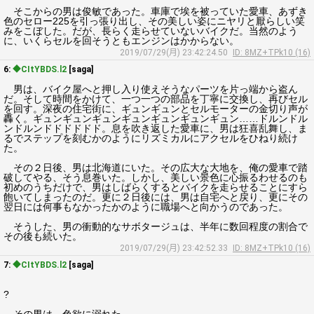
そこからの男は俊敏であった。車庫で埃を被っていた愛車、あずき
色のセロー225を引っ張り出し、その美しい姿にニヤリと厭らしい笑
みをこぼした。だが、長らく走らせていないバイクだ。当然のよう
に、いくらセルを回そうともエンジンはかからない。
2019/07/29(月) 23:42:24.50
ID: 8MZ+TPk10 (16)
6:
◆CItYBDS.l2
[saga]
男は、バイク屋へと押し入り使えそうなパーツを片っ端から盗ん
だ。そして時間をかけて、一つ一つの部品を丁寧に交換し、再びセル
を回す。深夜の住宅街に、ギュンギュンとセルモーターの金切り声が
轟く。ギュンギュンギュンギュンギュンギュンギュン……ドルンドル
ンドルンドドドドドド。息を吹き返した愛車に、男は狂喜乱舞し、ま
るでステップを刻むかのようにリズミカルにアクセルをひねり続け
た。
その２日後、男は北海道にいた。その広大な大地を、俺の愛車で踏
破してやる、そう息巻いた。しかし、美しい景色に心振るわせるのも
初めのうちだけで、男はしばらくするとバイクを走らせることにすら
飽いてしまったのだ。更に２日後には、男は自宅へと戻り、更にその
翌日には何事もなかったかのように職場へと向かうのであった。
そうした、男の衝動的なサボタージュは、半年に数回程度の割合で
その後も続いた。
2019/07/29(月) 23:42:52.33
ID: 8MZ+TPk10 (16)
7:
◆CItYBDS.l2
[saga]
?