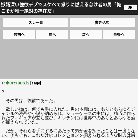
嫉妬深い強欲デブでスケベで怒りに燃える怠け者の男「俺
URI
こそが唯一絶対の存在だ」
スレ一覧
書き込む
最初へ
前へ
次へ
最後へ
1:
◆CItYBDS.l2
[sage]
?
その男は、強欲であった。
欲しい物は、何でも手に入れた。男の本棚には、ありとあらゆるジ
ャンルの漫画や小説が納められ。ショーケースの中には、精巧に作ら
れたフィギュアが立ち並び。キッチンには世界中のありとあらゆる酒
が揃えられていた。
だが、それらを手にするにあたって男が金を払ったことは一度もな
い。そもそも、これだけのコレクションを揃えられるような財力は男