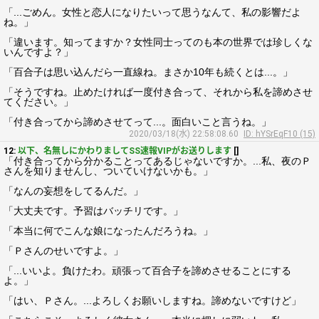
「...ごめん。女性と恋人になりたいって思うなんて、私の影響だよ
ね。」
「違います。知ってますか？女性同士ってのも本の世界では珍しくな
いんですよ？」
「百合子は思い込んだら一直線ね。まさか10年も続くとは...。」
「そうですね。止めたければ一度付き合って、それから私を諦めさせ
てください。」
「付き合ってから諦めさせてって...。面白いこと言うね。」
2020/03/18(水) 22:58:08.60
ID: hYSrEqF10 (15)
12:
以下、名無しにかわりましてSS速報VIPがお送りします
[]
「付き合ってから分かることってあるじゃないですか。...私、夜のＰ
さんを知りませんし、ついていけないかも。」
「なんの妄想をしてるんだ。」
「大丈夫です。予習はバッチリです。」
「本当に何でこんな娘になったんだろうね。」
「Ｐさんのせいですよ。」
「...いいよ。負けたわ。頑張って百合子を諦めさせることにする
よ。」
「はい、Ｐさん。...よろしくお願いしますね。諦めないですけど」