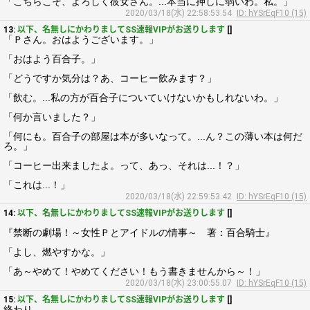
「こちらこそ、よろしく彼女さん。...本当に押しに弱いわ。私。」
2020/03/18(水) 22:58:53.54
ID: hYSrEqF10 (15)
13:
以下、名無しにかわりましてSS速報VIPがお送りします
[]
「Ｐさん。おはようございます。」
「おはよう百合子。」
「どうですか気分は？あ、コーヒー飲みます？」
「飲む。...私の方が百合子についていけないかもしれないわ。」
「何か言いました？」
「何にも。百合子の部屋は本が多いなって。...ん？この薄い本は何だ
ろ。」
「コーヒー出来ましたよ。って、あっ、それは...！？」
「これは...！」
2020/03/18(水) 22:59:53.42
ID: hYSrEqF10 (15)
14:
以下、名無しにかわりましてSS速報VIPがお送りします
[]
『禁断の劇場！～女性Ｐとアイドルの情事～ 著：百合騎士』
「よし、燃やすかな。」
「あ～やめて！やめてください！もう書きませんから～！」
2020/03/18(水) 23:00:55.07
ID: hYSrEqF10 (15)
15:
以下、名無しにかわりましてSS速報VIPがお送りします
[]
終わり。