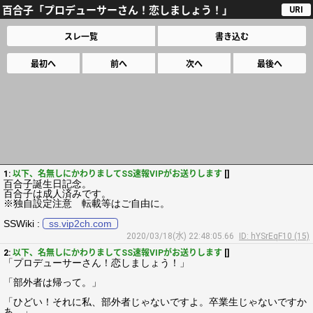
百合子「プロデューサーさん！恋しましょう！」
URI
スレ一覧
書き込む
最初へ
前へ
次へ
最後へ
1:
以下、名無しにかわりましてSS速報VIPがお送りします
[]
百合子誕生日記念。
百合子は成人済みです。
※独自設定注意 転載等はご自由に。
SSWiki :
ss.vip2ch.com
2020/03/18(水) 22:48:05.66
ID: hYSrEqF10 (15)
2:
以下、名無しにかわりましてSS速報VIPがお送りします
[]
「プロデューサーさん！恋しましょう！」
「部外者は帰って。」
「ひどい！それに私、部外者じゃないですよ。卒業生じゃないですか
あ。」