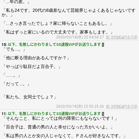
「...年の差。」
「私も24です。20代の8歳差なんて芸能界じゃよくあるじゃないです
か。」
「...さっき言ったでしょ？家に帰らないこともあるし。」
「私はずっと家にいるので大丈夫です。家事もします。」
2020/03/18(水) 22:54:58.27
ID: hYSrEqF10 (15)
10:
以下、名無しにかわりましてSS速報VIPがお送りします
[]
「でも...。」
「他に断る理由があるんですか？」
「やっぱり駄目だよ百合子。」
「......。」
「だって...。」
「私たち、女同士でしょ？」
2020/03/18(水) 22:55:25.26
ID: hYSrEqF10 (15)
11:
以下、名無しにかわりましてSS速報VIPがお送りします
[]
「そんなこと、私にとっては何の障害にもならないです！」
「百合子は、普通の男の人と幸せになった方がいいよ。」
「私は男の人とか女の人じゃなくて、Ｐさんが好きなんです。」