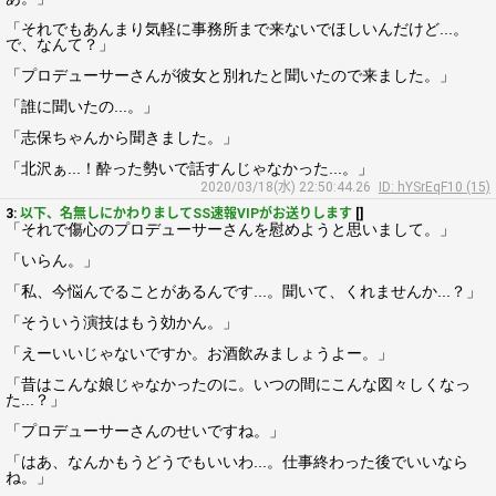
「それでもあんまり気軽に事務所まで来ないでほしいんだけど...。
で、なんて？」
「プロデューサーさんが彼女と別れたと聞いたので来ました。」
「誰に聞いたの...。」
「志保ちゃんから聞きました。」
「北沢ぁ...！酔った勢いで話すんじゃなかった...。」
2020/03/18(水) 22:50:44.26
ID: hYSrEqF10 (15)
3:
以下、名無しにかわりましてSS速報VIPがお送りします
[]
「それで傷心のプロデューサーさんを慰めようと思いまして。」
「いらん。」
「私、今悩んでることがあるんです...。聞いて、くれませんか...？」
「そういう演技はもう効かん。」
「えーいいじゃないですか。お酒飲みましょうよー。」
「昔はこんな娘じゃなかったのに。いつの間にこんな図々しくなっ
た...？」
「プロデューサーさんのせいですね。」
「はあ、なんかもうどうでもいいわ...。仕事終わった後でいいなら
ね。」