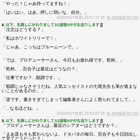
「やった！じゃあ待ってますね！」
「はいはい。はあ...押しに弱いな、自分。」
2020/03/18(水) 22:51:31.39
ID: hYSrEqF10 (15)
4:
以下、名無しにかわりましてSS速報VIPがお送りします
[]
「注文はどうする？」
「私はホワイトリリーで！」
「じゃあ、こっちはブルームーンで。」
「では、プロデューサーさん、今日もお疲れ様です。乾杯。」
「乾杯。...百合子は最近はどうなの？」
「仕事ですか？...順調です。」
「順調じゃなさそうだね。人気エッセイストの七尾先生も筆が進まな
いことがあるのか。」
「逆です。書きすぎてしまって編集者さんによく怒られてまして。」
「...なるほどね。」
2020/03/18(水) 22:52:03.39
ID: hYSrEqF10 (15)
5:
以下、名無しにかわりましてSS速報VIPがお送りします
[]
「プロデューサーさんは...最近のシアターはどうですか？」
「まあ昔も今も変わらないよ。ドタバタの毎日。百合子も今日顔出し
て見てどうだった？」