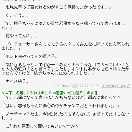
「七尾先輩って言われるのがすごく気持ちよかったです。」
「あ、そう。」
「で、桃子ちゃんに冷たい目で邪魔するなら帰ってって言われまし
た。」
「何やってんの。」
「プロデューサーさんってモテるの？ってみんなに聞いてたら怒られ
ました。」
「ホント何やってんの百合子。」
「気になるじゃないですかー。みんなキラキラな目でカッコいい！と
か大人の魅力！とか言ってましたし。ホントは私からも色々語りたか
ったんですけど...桃子ちゃんに止められました。」
「ナイス桃子。」
2020/03/18(水) 22:52:32.05
ID: hYSrEqF10 (15)
6:
以下、名無しにかわりましてSS速報VIPがお送りします
[]
「で、志保になんて言われたか知らないけど、慰めに来たって？」
「はい。志保ちゃんに傷心の今がチャンスだと言われました。」
「ノーチャンスだよ。今回別れたのもそんなに引き摺ってたりしない
し。」
「...別れた原因って聞いてもいいですか？」