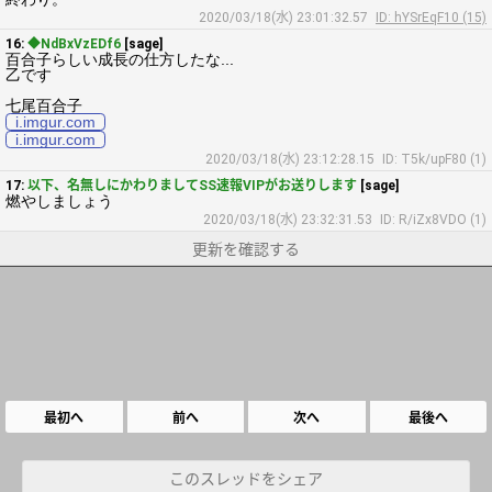
2020/03/18(水) 23:01:32.57
ID: hYSrEqF10 (15)
16:
◆NdBxVzEDf6
[sage]
百合子らしい成長の仕方したな...
乙です
七尾百合子
i.imgur.com
i.imgur.com
2020/03/18(水) 23:12:28.15
ID: T5k/upF80 (1)
17:
以下、名無しにかわりましてSS速報VIPがお送りします
[sage]
燃やしましょう
2020/03/18(水) 23:32:31.53
ID: R/iZx8VDO (1)
更新を確認する
最初へ
前へ
次へ
最後へ
このスレッドをシェア