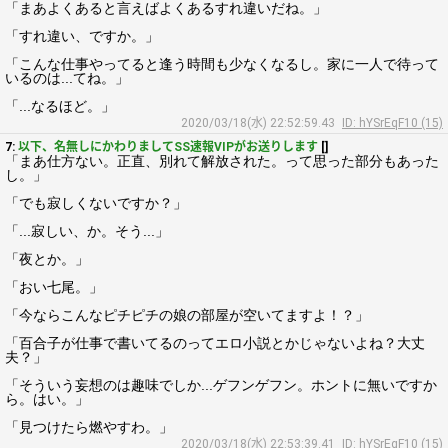
「まあよくあると言えばよくあるすれ違いだね。」
「すれ違い、ですか。」
「こんな仕事やってると逢う時間も少なくなるし。家に一人で待って
いるのは...てね。」
「...なるほど。」
2020/03/18(水) 22:52:59.43
ID: hYSrEqF10 (15)
7:
以下、名無しにかわりましてSS速報VIPがお送りします
[]
「まあ仕方ない。正直、別れて解放された。って思った部分もあった
し。」
「でも寂しくないですか？」
「...寂しい、か。そう...」
「夜とか。」
「おい七尾。」
「今ならこんなピチピチの娘の部屋が空いてますよ！？」
「百合子が仕事で書いてるのってエロ小説とかじゃないよね？大丈
夫？」
「そういう妄想のは趣味でしか...ゲフンゲフン。ホントに無いですか
ら。はい。」
「見つけたら燃やすわ。」
2020/03/18(水) 22:53:39.41
ID: hYSrEqF10 (15)