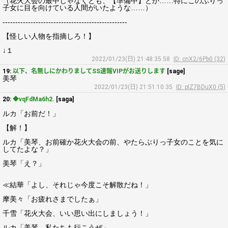
（花火大会の最中じゃなくとも、【準備中】とか……特にこのぶりっ
子女に目を向けている人間がいたような……）
-------------------------------------------------
【怪しい人物を指摘しろ！】
↓１
2022/01/23(日) 21:48:35.58
ID: cnX2/6Pb0 (32)
19:
以下、名無しにかわりましてSS速報VIPがお送りします
[sage]
美琴
2022/01/23(日) 21:51:10.35
ID: pIZ7BDuX0 (5)
20:
◆vqFdMa6h2.
[saga]
ルカ「お前だ！」
【解！】
ルカ「美琴、お前確か花火大会の前、やたらぶりっ子女のことを気に
してたよな？」
美琴「え？」
≪結華「よし、それじゃ今度こそ解散だね！」
摩美々「お疲れさまでしたぁ」
千雪「花火大会、いい思い出にしましょう！」
ルカ「美琴、私たちも行こうぜ」