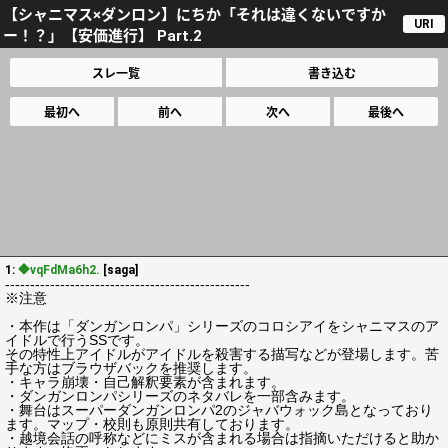
【シャニマス×ダンロン】にちか「それは違くないですか
URI
ー！？」【安価進行】 Part.2
スレ一覧
書き込む
最初へ
前へ
次へ
最後へ
1:
◆vqFdMa6h2.
[saga]
-------------------------------------------------
※注意
・本作は「ダンガンロンパ」シリーズのコロシアイをシャニマスのア
イドルで行うSSです。
その特性上アイドルがアイドルを殺害する描写などが登場します。苦
手な方はブラウザバックを推奨します。
・キャラ崩壊・自己解釈要素が含まれます。
・ダンガンロンパシリーズのネタバレを一部含みます。
・舞台はスーパーダンガンロンパ2のジャバウォック島となっており
ます。マップ・校則も原則共有しております。
・越境会話の呼称などにミスが含まれる場合は指摘いただけると助か