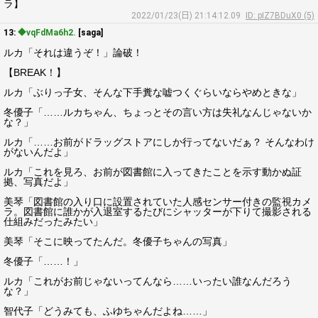
ラ】
2022/01/23(日) 21:14:12.09
ID: pIZ7BDuX0 (5)
13:
◆vqFdMa6h2.
[saga]
ルカ「それは違うぞ！」論破！
【BREAK！】
ルカ「ぶりっ子女、そんな下手糞な嘘つくぐらいならやめときな」
冬優子「……ルカちゃん、ちょっとその言い方は失礼なんじゃないか
な？」
ルカ「……お前がドラッグストアにしか行ってないだぁ？ そんなわけ
がないんだよ」
ルカ「これを見ろ、お前が図書館に入ってきたことを示す動かぬ証
拠、写真だよ」
美琴「図書館の入り口に設置されていた人感センサー付きの監視カメ
ラ。図書館に誰かが入退室するたびにシャッターが下りて撮影される
仕組みだったみたい」
美琴「そこに映ってたんだ。冬優子ちゃんの写真」
冬優子「……！」
ルカ「これがお前じゃないってんなら……いったい誰なんだろう
な？」
智代子「どうみても、ふゆちゃんだよね……」