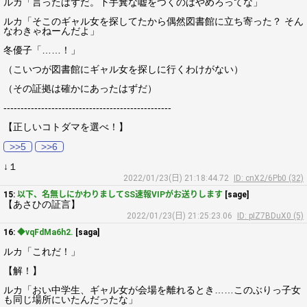
ルカ「言ったはずだ。下手糞な嘘をつくのはやめろってな」
ルカ「そこのギャル女を探してたから偶然図書館に立ち寄った？ そん
なわきゃねーんだよ」
冬優子「……！」
（こいつが図書館にギャル女を探しに行くわけがない）
（その証拠は確かにあったはずだ）
-------------------------------------------------
【正しいコトダマを選べ！】
>>5
>>6
↓１
2022/01/23(日) 21:18:44.72
ID: cnX2/6Pb0 (32)
15:
以下、名無しにかわりましてSS速報VIPがお送りします
[sage]
【あさひの証言】
2022/01/23(日) 21:25:23.06
ID: pIZ7BDuX0 (5)
16:
◆vqFdMa6h2.
[saga]
ルカ「これだ！」
【解！】
ルカ「おい中学生、ギャル女が会場を離れるとき……このぶりっ子女
も同じ場所にいたんだったな」