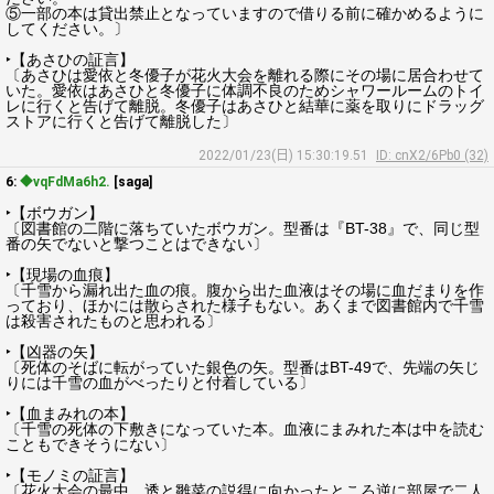
⑤一部の本は貸出禁止となっていますので借りる前に確かめるように
してください。〕
‣【あさひの証言】
〔あさひは愛依と冬優子が花火大会を離れる際にその場に居合わせて
いた。愛依はあさひと冬優子に体調不良のためシャワールームのトイ
レに行くと告げて離脱。冬優子はあさひと結華に薬を取りにドラッグ
ストアに行くと告げて離脱した〕
2022/01/23(日) 15:30:19.51
ID: cnX2/6Pb0 (32)
6:
◆vqFdMa6h2.
[saga]
‣【ボウガン】
〔図書館の二階に落ちていたボウガン。型番は『BT-38』で、同じ型
番の矢でないと撃つことはできない〕
‣【現場の血痕】
〔千雪から漏れ出た血の痕。腹から出た血液はその場に血だまりを作
っており、ほかには散らされた様子もない。あくまで図書館内で千雪
は殺害されたものと思われる〕
‣【凶器の矢】
〔死体のそばに転がっていた銀色の矢。型番はBT-49で、先端の矢じ
りには千雪の血がべったりと付着している〕
‣【血まみれの本】
〔千雪の死体の下敷きになっていた本。血液にまみれた本は中を読む
こともできそうにない〕
‣【モノミの証言】
〔花火大会の最中、透と雛菜の説得に向かったところ逆に部屋で二人