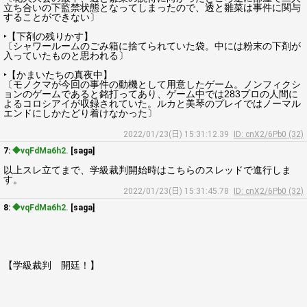
立ち合いの下監禁状態となってしまったので、透と雛菜は事件に関与
することができない〕
‣【下剤の残りかす】
〔シャワールームのごみ箱に捨てられていた袋。中には粉末の下剤が
入っていたものと思われる〕
‣【かまいたちの真夜中】
〔モノクマが今回の事件の動機として用意したゲーム。ノンフィクシ
ョンのゲームであると銘打ってあり、ゲーム中では283プロの人間に
よるコロシアイが収録されていた。ルカと美琴のプレイではノーマル
エンドにしかたどり着けなかった〕
2022/01/23(日) 15:31:12.39
ID: cnX2/6Pb0 (32)
7:
◆vqFdMa6h2.
[saga]
以上スレ立てまで、学級裁判開始時はこちらのスレッドで進行しま
す。
2022/01/23(日) 15:31:45.78
ID: cnX2/6Pb0 (32)
8:
◆vqFdMa6h2.
[saga]
【学級裁判 開廷！】