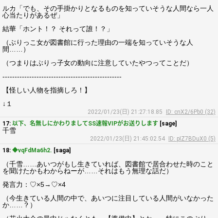
ルカ「でも、その手掛かりとなるものを知っていそうな人間なら一人
心当たりがあるぜ」
結華「ホント！？ それって誰！？」
（ぶりっこ女が図書館に行った理由の一端を知っていそうな人
間……）
（つまりはぶりっ子女の動向に注意していたやつってことだ）
-------------------------------------------------
【怪しい人物を指摘しろ！】
↓１
2022/01/23(日) 21:27:18.85
ID: cnX2/6Pb0 (32)
17:
以下、名無しにかわりましてSS速報VIPがお送りします
[sage]
千雪
2022/01/23(日) 21:45:02.54
ID: pIZ7BDuX0 (5)
18:
◆vqFdMa6h2.
[saga]
（千雪……あいつがもし生きていれば、図書館で居合わせた時のこと
を聞けたかもわからねーが……それはもう無理な話だ）
発言力：♡×5→♡×4
（今生きている人間の中で、あいつに注目している人間がいなかった
か……？）