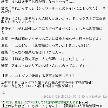
愛依「うちは途中でお腹が痛くなっちゃって……」
愛依「それからずっと【シャワールームのトイレにこもってた】、そ
れだけ！」
冬優子「ふゆは愛依ちゃんの帰りが遅いから、ドラッグストアに薬を
取りに行ってました！」
冬優子「【それ以外はどこにも行ってません】、もちろん図書館に
も」
夏葉「千雪は確かノクチルの二人に爆発を知らせに行ったはずよ」
夏葉「……なぜか、【図書館に行っていた】みたいだけど」
雛菜「そんなの雛菜たちは知りません～」
雛菜「【雛菜と透先輩は二人で部屋にいました】し～」
雛菜「アルストロメリアのお姉さんにも合ってないです～」
【正しいコトダマで矛盾する発言を論破しろ！】
1.発言する（コトダマと撃ち込む先の発言を併せて指定安価）
2.集中力を使う（ロンパ候補の発言の数が減る）
↓1
2022/01/23(日) 21:04:59.19
ID: cnX2/6Pb0 (32)
12:
以下、名無しにかわりましてSS速報VIPがお送りします
[sage]
【それ以外はどこにも行ってません】に【図書館の入退館管理カメ