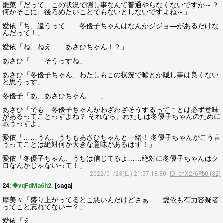
雛菜「だって、この状況で隠し事なんて普通やらなくないですか～？
何かそこに、後ろめたいことでもないとしないですよね～」
愛依「ち、違うって……冬優子ちゃんはなんかジジョ―があるだけな
んだって！」
愛依「ね、ねえ……あさひちゃん！？」
あさひ「……そうっすね」
あさひ「冬優子ちゃん、わたしもこの状況で嘘とか隠し事は良くない
と思うっす」
冬優子「あ、あさひちゃん……」
あさひ「でも、冬優子ちゃんがわざわざそうするってことは必ず意味
があるってことっすよね？ それなら、わたしは冬優子ちゃんのために
戦うっすよ」
愛依「……うん、うちもあさひちゃんと一緒！ 冬優子ちゃんがこう言
うってことは絶対何か大きな意味があるはず！」
愛依「冬優子ちゃん、うちは信じてるよ……絶対に冬優子ちゃんはク
ロなんかじゃないって！」
2022/01/23(日) 21:57:18.80
ID: cnX2/6Pb0 (32)
24:
◆vqFdMa6h2.
[saga]
摩美々「盛り上がってるとこ悪いんだけどさぁ……愛依も有力容疑者
ってこと忘れてないー？」
愛依「え」