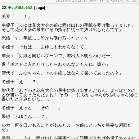
2022/01/23(日) 21:54:47.91
ID: cnX2/6Pb0 (32)
22:
◆vqFdMa6h2.
[saga]
美琴「……！」
冬優子「ふゆは花火大会の前に呼び出しの手紙を受け取ってました。
そして花火大会の最中にその指示に従って抜け出したんです」
恋鐘「て、手紙……誰から受け取ったと！？」
冬優子「それは……ふゆにもわからなくて」
摩美々「灯織と同じパターンで、差出人不明なわけだー」
透「ポストに入れたりしたらわかんないもんね、誰か」
智代子「ふゆちゃん、その手紙にはなんて書いてあったの？」
冬優子「え……？」
智代子「わざわざ花火大会の最中に抜け出すんだもん、よっぽどのこ
とが書いてあったんだよね！ その……にちかちゃんが灯織ちゃん宛に
書いたときみたいな……」
冬優子「えっと……その……」
果穂「ふゆさん……？」
ルカ「何を口ごもることがあんだよ、お前にとっちゃ重要な局面だ
ぞ」
美琴「……うん、呼び出しが事実だって証明できれば冬優子ちゃんに