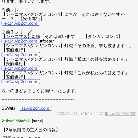
ります。修正いたします。
※前スレ
【シャニマス×ダンガンロンパ】にちか「それは違くないですか
ー！？」【安価進行】
ex14.vip2ch.com
※前作シリーズ
【シャニマス】灯織「それは違います！」【ダンガンロンパ】
ex14.vip2ch.com
#footer
【シャニマス×ダンガンロンパ】灯織「その矛盾、撃ち抜きます！」
【安価進行】
ex14.vip2ch.com
【シャニマス×ダンガンロンパ】灯織「私はこの絆を諦めません」
【安価進行】
ex14.vip2ch.com
【シャニマス×ダンガンロンパ】灯織「これが私たちの答えです」
【安価進行】
ex14.vip2ch.com
以上のほどよろしくお願いいたします。
-----------------------------------------------
SSWiki :
ss.vip2ch.com
2022/01/23(日) 15:16:45.07
ID: cnX2/6Pb0 (32)
2:
◆vqFdMa6h2.
[saga]
【2章段階での主人公の情報】