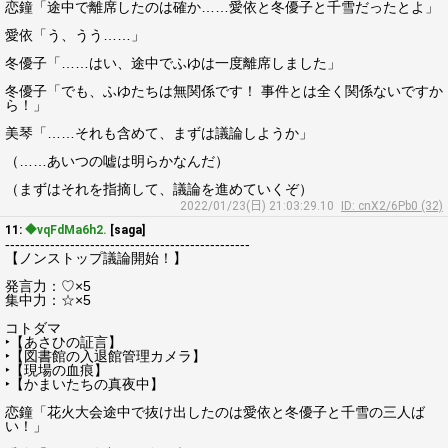
恋鐘「途中で離席したのは確か……愛依と冬優子と千雪だったとよ」
愛依「う、うう……」
冬優子「……はい、途中でふゆは一度離席しました」
冬優子「でも、ふゆたちは無関係です！ 事件とは全く関係ないですか
ら！」
美琴「……それも含めて、まずは議論しようか」
（……あいつの嘘は明らかなんだ）
（まずはそれを指摘して、議論を進めていくぞ）
2022/01/23(日) 21:03:29.10
ID: cnX2/6Pb0 (32)
11:
◆vqFdMa6h2.
[saga]
-------------------------------------------------
【ノンストップ議論開始！】
発言力：♡×5
集中力：☆×5
コトダマ
‣【あさひの証言】
‣【図書館の入退館管理カメラ】
‣【現場の血痕】
‣【かまいたちの真夜中】
恋鐘「花火大会途中で抜け出したのは愛依と冬優子と千雪の三人ば
い！」