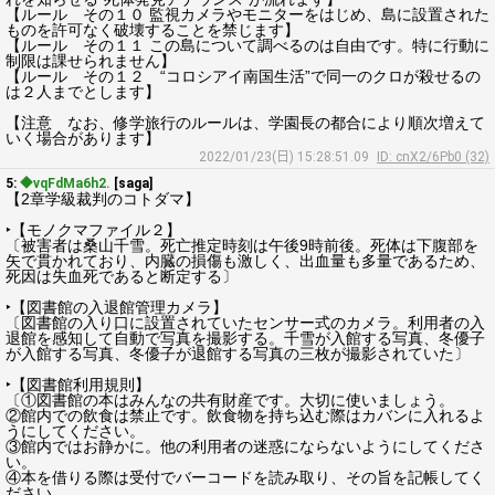
【ルール その１０ 監視カメラやモニターをはじめ、島に設置された
ものを許可なく破壊することを禁じます】
【ルール その１１ この島について調べるのは自由です。特に行動に
制限は課せられません】
【ルール その１２ “コロシアイ南国生活”で同一のクロが殺せるの
は２人までとします】
【注意 なお、修学旅行のルールは、学園長の都合により順次増えて
いく場合があります】
2022/01/23(日) 15:28:51.09
ID: cnX2/6Pb0 (32)
5:
◆vqFdMa6h2.
[saga]
【2章学級裁判のコトダマ】
‣【モノクマファイル２】
〔被害者は桑山千雪。死亡推定時刻は午後9時前後。死体は下腹部を
矢で貫かれており、内臓の損傷も激しく、出血量も多量であるため、
死因は失血死であると断定する〕
‣【図書館の入退館管理カメラ】
〔図書館の入り口に設置されていたセンサー式のカメラ。利用者の入
退館を感知して自動で写真を撮影する。千雪が入館する写真、冬優子
が入館する写真、冬優子が退館する写真の三枚が撮影されていた〕
‣【図書館利用規則】
〔①図書館の本はみんなの共有財産です。大切に使いましょう。
②館内での飲食は禁止です。飲食物を持ち込む際はカバンに入れるよ
うにしてください。
③館内ではお静かに。他の利用者の迷惑にならないようにしてくださ
い。
④本を借りる際は受付でバーコードを読み取り、その旨を記帳してく
ださい。