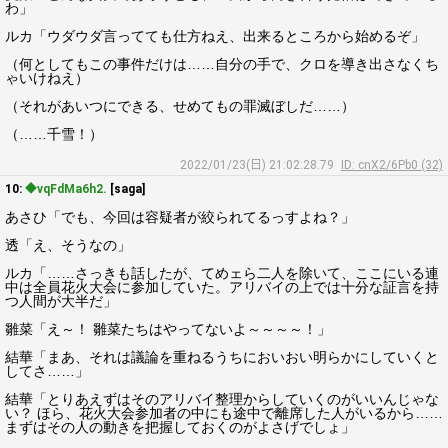
わ」
ルカ「ウダウダ言ってても仕方ねえ、出来るところから始めるぞ」
（何としてもこの事件だけは……自分の手で、クロを導き出さなくち
ゃいけねえ）
（それがあいつにできる、せめてもの罪滅ぼしだ……）
（……千雪！）
2022/01/23(日) 21:02:28.79
ID: cnX2/6Pb0 (32)
10:
◆vqFdMa6h2.
[saga]
あさひ「でも、今回は容疑者が絞られてるっすよね？」
透「え、そうなの」
ルカ「……さっきも話したが、てめェら二人を除いて、ここにいる連
中は全員花火大会に参加していた。アリバイの上では十分な証言を持
つ人間が大半だ」
雛菜「え～！ 雛菜たちはやってないよ～～～～！」
結華「まあ、それは議論を重ねるうちにおいおい明らかにしていくと
してさ……」
結華「とりあえずはそのアリバイ整理からしていくのがいいんじゃな
い？ ほら、花火大会参加者の中にも途中で離席した人がいるから……
まずはその人の動きを把握しておくのがよさげでしょ」