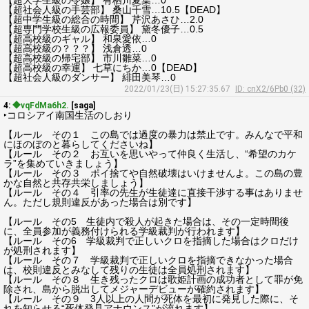
【超大学生級の令嬢】 有栖川夏葉…0
【超社会人級の手芸部】 桑山千雪…10.5【DEAD】
【超中学生級の総合の時間】 芹沢あさひ…2.0
【超専門学校生級の広報委員】 黛冬優子…0.5
【超高校級のギャル】 和泉愛依…0
【超高校級の？？？】 浅倉透…0
【超高校級の帰宅部】 市川雛菜…0
【超高校級の幸運】 七草にちか…0【DEAD】
【超社会人級のダンサー】 緋田美琴…0
2022/01/23(日) 15:27:35.67
ID: cnX2/6Pb0 (32)
4:
◆vqFdMa6h2.
[saga]
‣コロシアイ南国生活のしおり
【ルール その１ この島では過度の暴力は禁止です。みんなで平和
にほのぼのと暮らしてくださいね】
【ルール その２ お互いを思いやって仲良く生活し、“希望のカケ
ラ”を集めていきましょう】
【ルール その３ ポイ捨てや自然破壊はいけませんよ。この島の豊
かな自然と共存共栄しましょう】
【ルール その４ 引率の先生が生徒達に直接干渉する事はありませ
ん。ただし規則違反があった場合は別です】
【ルール その5 生徒内で殺人が起きた場合は、その一定時間後
に、全員参加が義務付けられる学級裁判が行われます】
【ルール その6 学級裁判で正しいクロを指摘した場合はクロだけ
が処刑されます】
【ルール その７ 学級裁判で正しいクロを指摘できなかった場合
は、校則違反とみなして残りの生徒は全員処刑されます】
【ルール その８ 生き残ったクロは歌姫計画の成功者として罪が免
除され、島から脱出してメジャーデビューが確約されます】
【ルール その９ 3人以上の人間が死体を最初に発見した際に、そ
れを知らせる“死体発見アナウンス”が流れます】