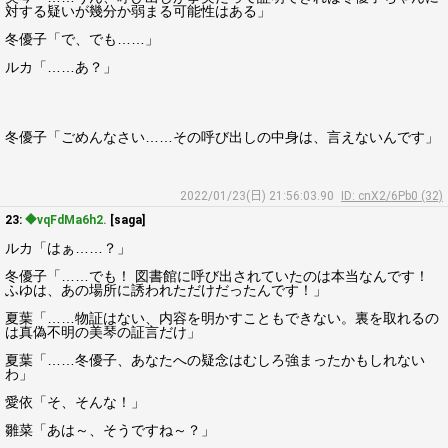
対する疑いが幾分か弱まる可能性はある」
冬優子「で、でも……」
ルカ「……あ？」
冬優子「ごめんなさい……その呼び出しの中身は、言えないんです」
2022/01/23(日) 21:56:03.90
ID: cnX2/6Pb0 (32)
23:
◆vqFdMa6h2.
[saga]
ルカ「はぁ……？」
冬優子「……でも！ 図書館に呼び出されていたのは本当なんです！
ふゆは、あの場所に誘われただけだったんです！」
夏葉「……物証はない、内容を明かすこともできない。裏を取れるの
は真偽不明の美琴の証言だけ」
夏葉「……冬優子、あなたへの疑念はむしろ強まったかもしれない
わ」
愛依「そ、そんな！」
雛菜「あは～、そうですね～？」