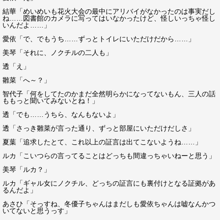
結華「めいめいも花火大会の最中にアリバイがなかったのは事実だし
ね……図書館のカメラに写ってはいなかったけど、怪しいっちゃ怪し
いんだよ……」
愛依「で、でもうち……ずっとトイレにいただけだから……」
美琴「それに、ノクチルの二人も」
透「え」
雛菜「へ～？」
智代子「何をしてたのかまだ全然明らかになってないもん、三人の話
ももっと聞いてみないとね！」
透「でも……うちら、なんもないよ」
透「さっき雛菜が言った通り、ずっと部屋にいただけだしさ」
夏葉「追求したとて、これ以上の証言は出てこないようね……」
ルカ「こいつらの言ってることはどっちも間違っちゃいねーと思う」
美琴「ルカ？」
ルカ「ギャル女にノクチル、どっちの証言にも裏付けとなる証拠があ
るんだよ」
あさひ「そっすね、冬優子ちゃんはまだしも愛依ちゃんは嘘なんかつ
いてないと思うっす」