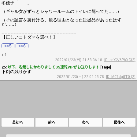
冬優子「……」
（ギャル女がずっとシャワールームのトイレに籠ってた……）
（その証言を裏付ける、籠る理由となった証拠品があったはず
だ……）
-------------------------------------------------
【正しいコトダマを選べ！】
>>5
>>6
↓１
2022/01/23(日) 21:58:36.18
ID: cnX2/6Pb0 (32)
25:
以下、名無しにかわりましてSS速報VIPがお送りします
[sage]
下剤の残りかす
2022/01/23(日) 22:02:25.78
ID: M07dgtlT0 (2)
最初へ
前へ
次へ
最後へ