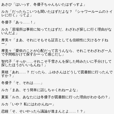
あさひ「はいっす、冬優子ちゃんもいたはずっすよ」
ルカ「だったらこいつも聞いたはずだよな？ 『シャワールームのトイ
レに行く』ってよ」
冬優子「あっ……！」
ルカ「居場所は事前に知ってたはずだ、わざわざ探しに行く理由がな
いんだよ」
摩美々「まあ、それにそもそも証言としても信頼性に欠けるケドね
ー」
摩美々「愛依のことが心配だって言うんなら、それこそわざわざ一人
で手間暇かけて探すかーって感じだし」
智代子「そっか……それこそ千雪さんを探した時みたいに手分けして
探したほうがいいもんね！」
果穂「あれ……？ だったら、ふゆさんはどうして図書館に行ったんで
すか？」
冬優子「そ、それは……」
ルカ「まあ、そう簡単に話しちゃくれねーよな」
夏葉「ルカ、あなたには冬優子が図書館に行った理由がわかるの？」
ルカ「いや？ 私にはわかんねー」
恋鐘「そ、そいやったら議論が進まんとよ……！？」