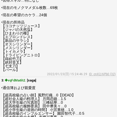
‣習得スキル…特になし
‣現在のモノクマメダル枚数…69枚
‣現在の希望のカケラ…24個
‣現在の所持品
【ココナッツジュース】
【ジャバの天然塩】
【ひまわりの種】
【エプロンドレス】
【新品のサラシ】
【オスシリンダー】
【メスシリンダー】
【トイカメラ】
【ドライビングニトロ】
【蒔絵竹刀】
【絶対音叉】
【七支刀】
【バール】
2022/01/23(日) 15:24:46.29
ID: cnX2/6Pb0 (32)
3:
◆vqFdMa6h2.
[saga]
‣通信簿および親愛度
【超高校級の占い師】風野灯織…0【DEAD】
【超社会人級の料理人】 月岡恋鐘…1.5
【超大学生級の写真部】 三峰結華…0
【超高校級の服飾委員】 田中摩美々…0
【超小学生級の道徳の時間】 小宮果穂…1.0
【超高校級のインフルエンサー】 園田智代子…0.5