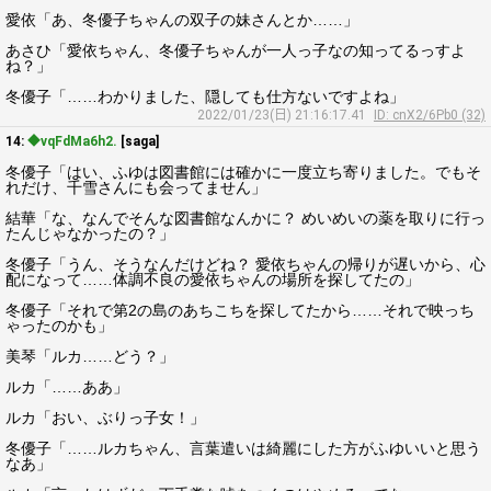
愛依「あ、冬優子ちゃんの双子の妹さんとか……」
あさひ「愛依ちゃん、冬優子ちゃんが一人っ子なの知ってるっすよ
ね？」
冬優子「……わかりました、隠しても仕方ないですよね」
2022/01/23(日) 21:16:17.41
ID: cnX2/6Pb0 (32)
14:
◆vqFdMa6h2.
[saga]
冬優子「はい、ふゆは図書館には確かに一度立ち寄りました。でもそ
れだけ、千雪さんにも会ってません」
結華「な、なんでそんな図書館なんかに？ めいめいの薬を取りに行っ
たんじゃなかったの？」
冬優子「うん、そうなんだけどね？ 愛依ちゃんの帰りが遅いから、心
配になって……体調不良の愛依ちゃんの場所を探してたの」
冬優子「それで第2の島のあちこちを探してたから……それで映っち
ゃったのかも」
美琴「ルカ……どう？」
ルカ「……ああ」
ルカ「おい、ぶりっ子女！」
冬優子「……ルカちゃん、言葉遣いは綺麗にした方がふゆいいと思う
なあ」