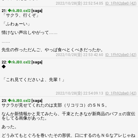
2022/10/28(金) 22:52:54.05
ID: 1Fh92pbe0 (42)
21:
◆rkJB0.oxl2
[saga]
「サクラ、行くぞ」
「ふわぁーい」
情けない声出しやがって……
……
先生の作っただんご、やっぱ食べとくべきだったか。
2022/10/28(金) 22:53:42.60
ID: 1Fh92pbe0 (42)
22:
◆rkJB0.oxl2
[saga]
◆
「これ見てくださいよ、先輩！」
2022/10/28(金) 22:54:09.13
ID: 1Fh92pbe0 (42)
23:
◆rkJB0.oxl2
[saga]
サクラが見せてくれたのは支部（リコリコ）のＳＮＳ。
なんか新情報かと見てみたら、千束とたきなが新商品のパフェの宣伝
をしてる画像があった。
あった。
どうみてもとぐろを巻いたその形状、口にするのもＮＧなアレじゃね