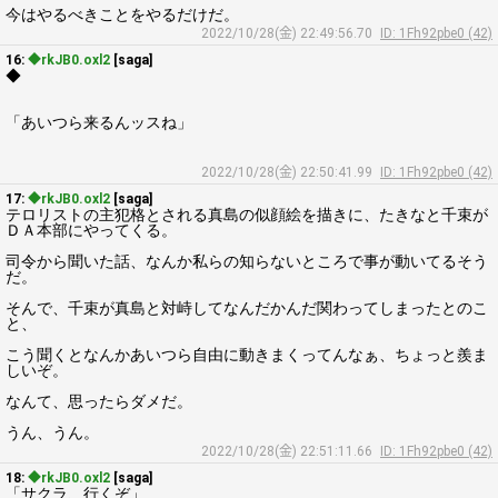
今はやるべきことをやるだけだ。
2022/10/28(金) 22:49:56.70
ID: 1Fh92pbe0 (42)
16:
◆rkJB0.oxl2
[saga]
◆
「あいつら来るんッスね」
2022/10/28(金) 22:50:41.99
ID: 1Fh92pbe0 (42)
17:
◆rkJB0.oxl2
[saga]
テロリストの主犯格とされる真島の似顔絵を描きに、たきなと千束が
ＤＡ本部にやってくる。
司令から聞いた話、なんか私らの知らないところで事が動いてるそう
だ。
そんで、千束が真島と対峙してなんだかんだ関わってしまったとのこ
と、
こう聞くとなんかあいつら自由に動きまくってんなぁ、ちょっと羨ま
しいぞ。
なんて、思ったらダメだ。
うん、うん。
2022/10/28(金) 22:51:11.66
ID: 1Fh92pbe0 (42)
18:
◆rkJB0.oxl2
[saga]
「サクラ、行くぞ」