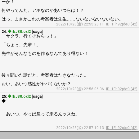
ーか！
何やってんだ、アホなのかあいつらは！？
はっ、まさかこれの考案者は先生……ないないないないない。
2022/10/28(金) 22:55:28.11
ID: 1Fh92pbe0 (42)
24:
◆rkJB0.oxl2
[saga]
「サクラ、行くぞおらっ！」
「ちょっ、先輩！」
先生がそんなものを作るなんてあり得ない！
後々聞いた話だと、考案者はたきなだった。
おい、あいつ感性がヤバくないか？
2022/10/28(金) 22:56:06.36
ID: 1Fh92pbe0 (42)
25:
◆rkJB0.oxl2
[saga]
◆
「あいつ、やっぱ戻って来るんッスね」
2022/10/28(金) 22:57:10.13
ID: 1Fh92pbe0 (42)