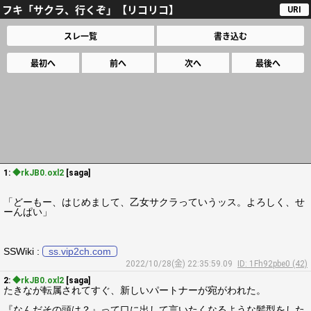
フキ「サクラ、行くぞ」【リコリコ】
URI
スレ一覧
書き込む
最初へ
前へ
次へ
最後へ
1:
◆rkJB0.oxl2
[saga]
「どーもー、はじめまして、乙女サクラっていうッス。よろしく、せ
ーんぱい」
SSWiki :
ss.vip2ch.com
2022/10/28(金) 22:35:59.09
ID: 1Fh92pbe0 (42)
2:
◆rkJB0.oxl2
[saga]
たきなが転属されてすぐ、新しいパートナーが宛がわれた。
『なんだその頭は？』って口に出して言いたくなるような髪型をした