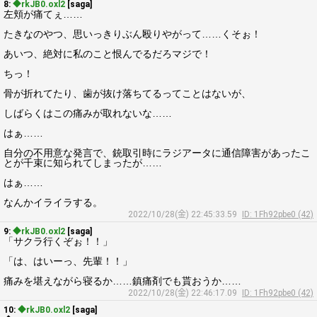
8:
◆rkJB0.oxl2
[saga]
左頬が痛てぇ……
たきなのやつ、思いっきりぶん殴りやがって……くそぉ！
あいつ、絶対に私のこと恨んでるだろマジで！
ちっ！
骨が折れてたり、歯が抜け落ちてるってことはないが、
しばらくはこの痛みが取れないな……
はぁ……
自分の不用意な発言で、銃取引時にラジアータに通信障害があったこ
とが千束に知られてしまったが……
はぁ……
なんかイライラする。
2022/10/28(金) 22:45:33.59
ID: 1Fh92pbe0 (42)
9:
◆rkJB0.oxl2
[saga]
「サクラ行くぞぉ！！」
「は、はいーっ、先輩！！」
痛みを堪えながら寝るか……鎮痛剤でも貰おうか……
2022/10/28(金) 22:46:17.09
ID: 1Fh92pbe0 (42)
10:
◆rkJB0.oxl2
[saga]