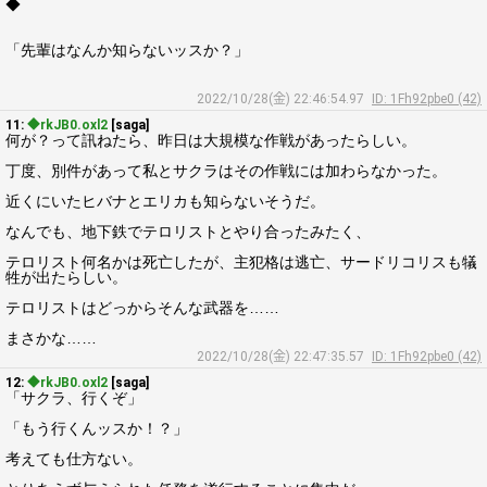
◆
「先輩はなんか知らないッスか？」
2022/10/28(金) 22:46:54.97
ID: 1Fh92pbe0 (42)
11:
◆rkJB0.oxl2
[saga]
何が？って訊ねたら、昨日は大規模な作戦があったらしい。
丁度、別件があって私とサクラはその作戦には加わらなかった。
近くにいたヒバナとエリカも知らないそうだ。
なんでも、地下鉄でテロリストとやり合ったみたく、
テロリスト何名かは死亡したが、主犯格は逃亡、サードリコリスも犠
牲が出たらしい。
テロリストはどっからそんな武器を……
まさかな……
2022/10/28(金) 22:47:35.57
ID: 1Fh92pbe0 (42)
12:
◆rkJB0.oxl2
[saga]
「サクラ、行くぞ」
「もう行くんッスか！？」
考えても仕方ない。