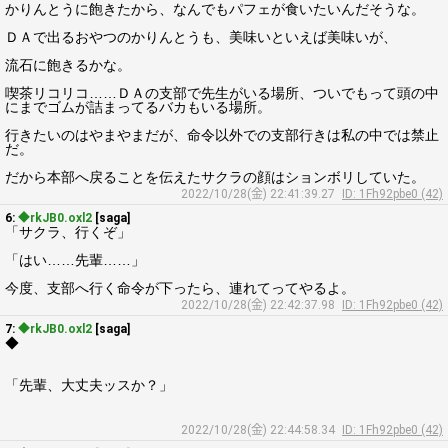
かりんとうに飽きたから、なんでもパフェが食いたいんだそうな。
ＤＡで出るおやつのかりんとうも、美味いといえば美味いが、
流石に飽きるかな。
喫茶リコリコ……ＤＡの支部で先生がいる場所、ついでもって頭の中
にまでゴムが詰まってるバカもいる場所。
行きたいのはやまやまだが、命令以外での支部行きは私の中では禁止
だ。
だから本部へ戻ることを伝えたサクラの顔はションボリしていた。
2022/10/28(金) 22:41:39.27
ID: 1Fh92pbe0 (42)
6:
◆rkJB0.oxl2
[saga]
「サクラ、行くぞ」
「はい……先輩……」
今度、支部へ行く命令が下ったら、連れてってやるよ。
2022/10/28(金) 22:42:37.98
ID: 1Fh92pbe0 (42)
7:
◆rkJB0.oxl2
[saga]
◆
「先輩、大丈夫ッスか？」
2022/10/28(金) 22:44:58.34
ID: 1Fh92pbe0 (42)