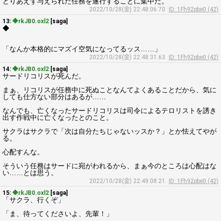
とりあえず与えられた任務を遂行することに集中だ。
2022/10/28(金) 22:48:06.70
ID: 1Fh92pbe0 (42)
13:
◆rkJB0.oxl2
[saga]
◆
「なんか本格的にマズイ空気になってるッス……」
2022/10/28(金) 22:48:31.63
ID: 1Fh92pbe0 (42)
14:
◆rkJB0.oxl2
[saga]
サードリコリスが死んだ。
まぁ、リコリスが任務中に死ぬことなんてよくあることだから、気に
しても仕方ない部分はあるが……
なんでも、亡くなったサードリコリスは司令によるテロリストを誘き
出す作戦中に亡くなったとのこと。
サクラはサクラで「次は自分たちじゃないッスか？」とか怯えてやが
る。
心配すんな。
そういう任務はサードに宛がわれるから、まぁ今のところは心配はな
い……とは思う。
2022/10/28(金) 22:49:08.21
ID: 1Fh92pbe0 (42)
15:
◆rkJB0.oxl2
[saga]
「サクラ、行くぞ」
「ま、待ってくださいよ、先輩！」