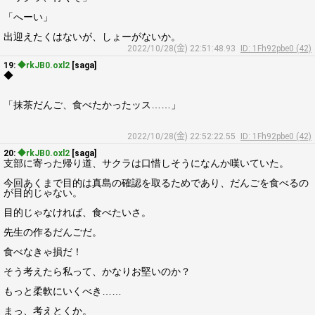
「へーい」
出迎えたくはないが、しょーがないか。
2022/10/28(金) 22:51:48.93
ID: 1Fh92pbe0 (42)
19:
◆rkJB0.oxl2
[saga]
◆
「抹茶だんご、食べたかったッス……」
2022/10/28(金) 22:52:22.55
ID: 1Fh92pbe0 (42)
20:
◆rkJB0.oxl2
[saga]
支部に寄った帰り道、サクラは口惜しそうになんか嘆いていた。
今回あくまで目的は真島の確認を取るためであり、だんごを食べるの
が目的じゃない。
目的じゃなければ、食べたいさ。
先生の作るだんごだ。
食べなきゃ損だ！
そう考えたら私って、かなりお堅いのか？
もっと柔軟にいくべき……
まっ、考えとくか。