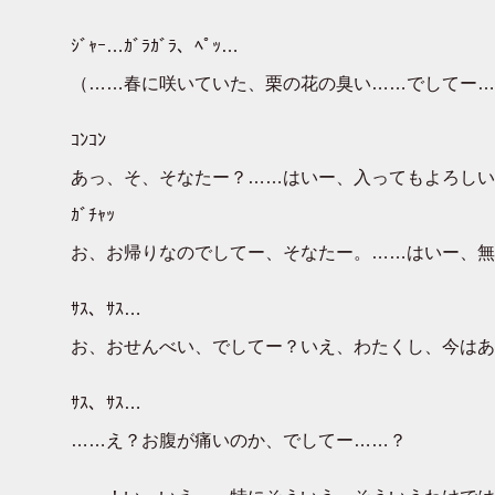
ｼﾞｬｰ…ｶﾞﾗｶﾞﾗ、ﾍﾟｯ…
（……春に咲いていた、栗の花の臭い……でしてー…
ｺﾝｺﾝ
あっ、そ、そなたー？……はいー、入ってもよろしい
ｶﾞﾁｬｯ
お、お帰りなのでしてー、そなたー。……はいー、無
ｻｽ、ｻｽ…
お、おせんべい、でしてー？いえ、わたくし、今はあ
ｻｽ、ｻｽ…
……え？お腹が痛いのか、でしてー……？