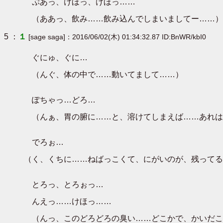
ぷあっ、けほっ、けほっ……
（ああっ、飲み……飲み込んでしまいましてー……）
5 ：
１
[sage saga]：2016/06/02(木) 01:34:32.87 ID:BnWR/kbI0
ぐにゅ、ぐに…
（んぐ、体の中で……動いてまして……）
ぽちゃっ…どろ…
（んぁ、胃の腑に……と、溶けてしまえば……あれは
でろぉ…
（く、くちに……ねばっこくて、にがいのが、残ってる
とろっ、とろぉっ…
んえっ……けほっ……
（んっ、このどろどろの臭い……どこかで、かいだこ