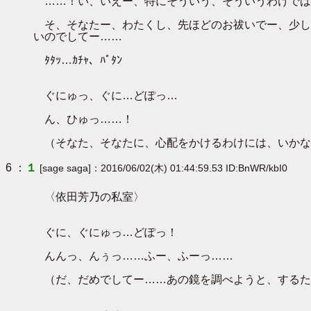
……！い、いえー、特にそういう、そういうわけでは
そ、そなたー、わたくし、先ほどのお祓いでー、少し
いのでしてー……
ﾀﾀｯ…ｶﾁｬ、ﾊﾟﾀﾝ
ぐにゅっ、ぐに…どぽっ…
ん、ひゅっ……！
（そなた、そなたに、心配をかけるわけには、いかな
6 ：
１
[sage saga]：2016/06/02(木) 01:44:59.53 ID:BnWR/kbI0
〈依田芳乃の私室〉
ぐに、ぐにゅっ…どぽっ！
んんっ、んぅっ……ふー、ふーっ……
（だ、だめでしてー……あの鏡を調べようと、するた