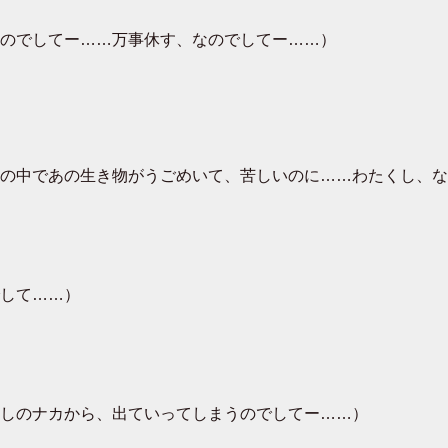
のでしてー……万事休す、なのでしてー……）
の中であの生き物がうごめいて、苦しいのに……わたくし、な
して……）
しのナカから、出ていってしまうのでしてー……）