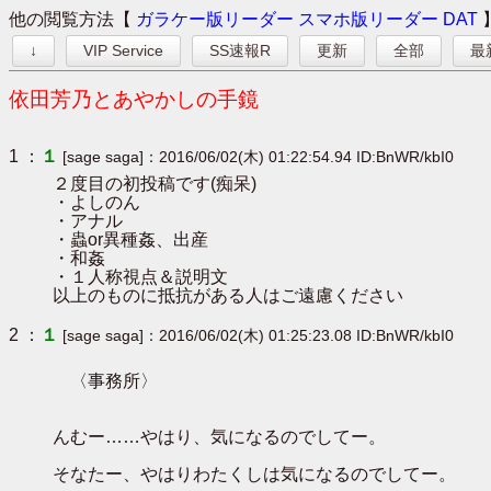
他の閲覧方法【
ガラケー版リーダー
スマホ版リーダー
DAT
↓
VIP Service
SS速報R
更新
全部
最
依田芳乃とあやかしの手鏡
1 ：
１
[sage saga]：2016/06/02(木) 01:22:54.94 ID:BnWR/kbI0
２度目の初投稿です(痴呆)
・よしのん
・アナル
・蟲or異種姦、出産
・和姦
・１人称視点＆説明文
以上のものに抵抗がある人はご遠慮ください
2 ：
１
[sage saga]：2016/06/02(木) 01:25:23.08 ID:BnWR/kbI0
〈事務所〉
んむー……やはり、気になるのでしてー。
そなたー、やはりわたくしは気になるのでしてー。