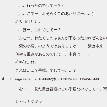
（……行ったのでしてー？）
（……さてー、おそらくこのあたりにー……）
ｶﾞｻ、ｶﾞｻｶﾞｻ…
……ほー、これでしてー？
（ふむー、わたくしのふぁんが下さったぷれぜんとの
（紫の小袋、のようではありますがー……紫は本来、
何やら重みがあるのでしてー。中身はー……
ﾍﾟﾘﾍﾟﾘ…ｶｻｯ
これは……？手鏡、でしてー……？
4 ：
１
[sage saga]：2016/06/02(木) 01:30:24.43 ID:BnWR/kbI0
（むー……見た目は普通の古い手鏡なのでしてー。写
しゃっ！ぐぷっ！