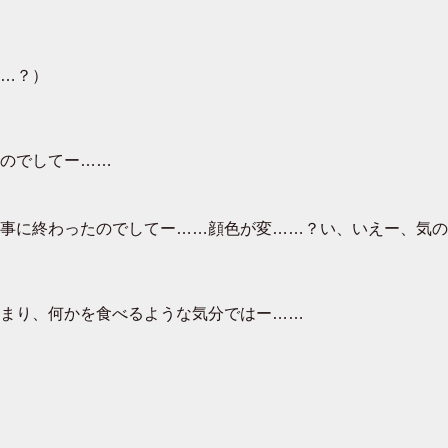
…？）
のでしてー……
事に終わったのでしてー……顔色が変……？い、いえー、気の
まり、何かを食べるような気分ではー……