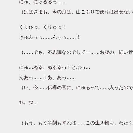
にゅ、にゅるるっ……
（ばばさまも、今の月は、山ごもりで便りは出せない
くりゅっ、くりゅっ！
きゅふぅっ……んぅっ……！
（……でも、不思議なのでしてー……お腹の、細い管
にゅ…ぬる、ぬるるっ！とぷっ…
んあっ……！あ、あっ……
（い、今……伝導の官に、にゅるって……入ったので
ｻｽ、ｻｽ…
（もう、もう半刻もすれば……この生き物も、わたく