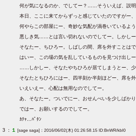
何が気になるのか、でしてー？……そういえば、説明
本日、ここに来てからずっと感じていたのですがー、
何やらこの部屋にー、奇妙な気配が渦巻いているよう
悪しき気……とは言い切れないのでしてー。しかしー
そなたー、ちひろー。しばしの間、席を外すことはで
はいー、この場の気を乱しているものを見つけ出しー
……しかしー、そなたやちひろが居てしまうとー、少
そなたとちひろにはー、四半刻か半刻ほどー、席を外
いえいえー、心配は無用なのでしてー。
あ、そなたー。ついでにー、おせんべいを少しばかり
ではー、お願いするのでしてー。
ｶﾁｬ…ﾊﾟﾀﾝ
3 ：
１
[sage saga]：2016/06/02(木) 01:26:58.15 ID:BnWR/kbI0