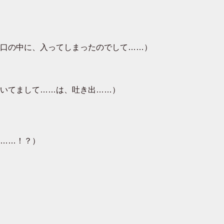
口の中に、入ってしまったのでして……）
いてまして……は、吐き出……）
……！？）