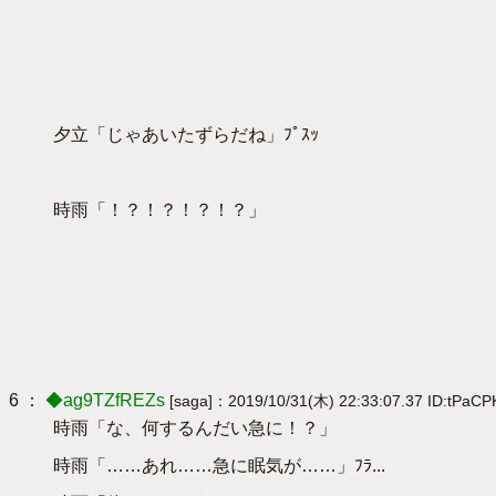
夕立「じゃあいたずらだね」ﾌﾟｽｯ
時雨「！？！？！？！？」
6 ：
◆ag9TZfREZs
[saga]：2019/10/31(木) 22:33:07.37 ID:tPaCP
時雨「な、何するんだい急に！？」
時雨「……あれ……急に眠気が……」ﾌﾗ...