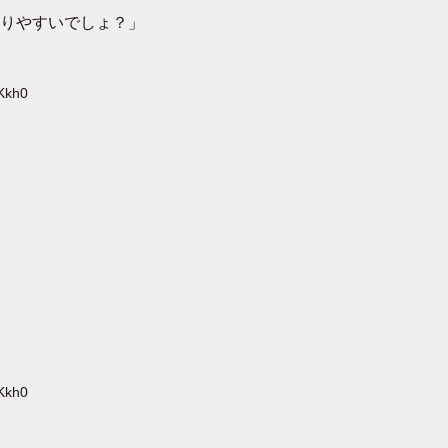
りやすいでしょ？」
Kkh0
Kkh0