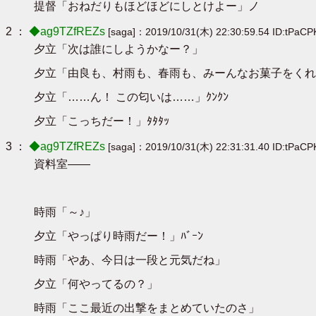
提督「おねだりもほどほどにしとけよー」ノ
2 ：
◆ag9TZfREZs
[saga]：2019/10/31(木) 22:30:59.54 ID:tPaCP
夕立「次は誰にしようかなー？」
夕立「由良も、村雨も、春雨も、みーんなお菓子をくれ
夕立「……ん！ この匂いは……」ｸﾝｸﾝ
夕立「こっちだー！」ﾀﾀﾀｯ
3 ：
◆ag9TZfREZs
[saga]：2019/10/31(木) 22:31:31.40 ID:tPaCP
資料室――
時雨「～♪」
夕立「やっぱり時雨だー！」ﾊﾞｰﾝ
時雨「やあ、今日は一段と元気だね」
夕立「何やってるの？」
時雨「ここ最近の出撃をまとめていたのさ」