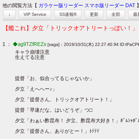
他の閲覧方法【
ガラケー版リーダー
スマホ版リーダー
DAT
↓
VIP Service
SS速報R
更新
全部
最
【艦これ】夕立「トリックオアトリートっぽい！」【
1 ：
◆ag9TZfREZs
[saga]：2019/10/31(木) 22:27:40.94 ID:tPaCP
キャラ崩壊注意
生えてる注意
提督「お、似合ってるじゃないか」
夕立「えへへー♪」
夕立「提督さん、トリックオアトリート！」
提督「早速だな。はいどうぞ」つ□
夕立「わぁい酢昆布！ 夕立、酢昆布大好き！」ﾎﾟﾑｼｬﾎﾟﾑ
夕立「提督さん、ありがとー！」ﾄﾃﾃﾃ