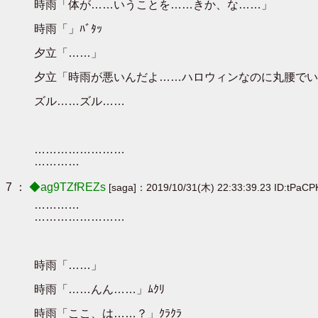
時雨「体が……いうことを……きか、な……」
時雨「」ﾊﾞﾀｯ
夕立「……」
夕立「時雨が悪いんだよ……ハロウィンなのに丸腰でい
ズル……ズル……
……………………
…………
7 ：
◆ag9TZfREZs
[saga]：2019/10/31(木) 22:33:39.23 ID:tPaCP
…………
……………………
時雨「……」
時雨「……んん……」ﾑｸﾘ
時雨「ここ、は……？」ｸﾗｸﾗ