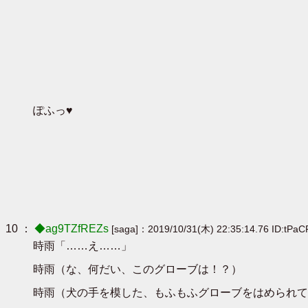
ぽふっ♥
10 ：
◆ag9TZfREZs
[saga]：2019/10/31(木) 22:35:14.76 ID:tPa
時雨「……え……」
時雨（な、何だい、このグローブは！？）
時雨（犬の手を模した、もふもふグローブをはめられて