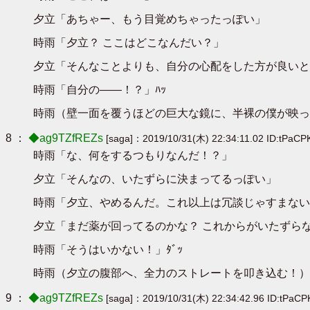
夕立「あちゃー、もう目覚めちゃったっぽい」
時雨「夕立？ ここはどこなんだい？」
夕立「そんなことよりも、自分の心配をした方が良いと
時雨「自分の――！？」ﾊｯ
時雨（壁一面を覆うほどの巨大な鏡に、半裸の僕が映っ
8 ：
◆ag9TZfREZs
[saga]：2019/10/31(木) 22:34:11.02 ID:tPaCP
時雨「な、何をするつもりなんだ！？」
夕立「そんなの、いたずらに決まってるっぽい」
時雨「夕立、やめるんだ。これ以上は冗談じゃすまない
夕立「まだ薬が回ってるのかな？ これからがいたずら
時雨「そうはいかない！」ﾀﾞｯ
時雨（夕立の腹部へ、全力のストレートを叩き込む！）
9 ：
◆ag9TZfREZs
[saga]：2019/10/31(木) 22:34:42.96 ID:tPaCP