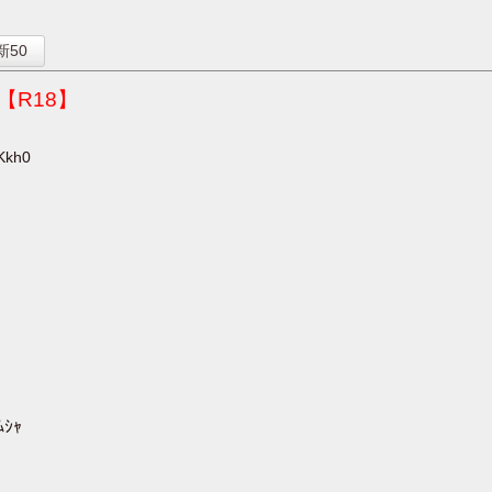
】
新50
R18】
Kkh0
ｼｬ