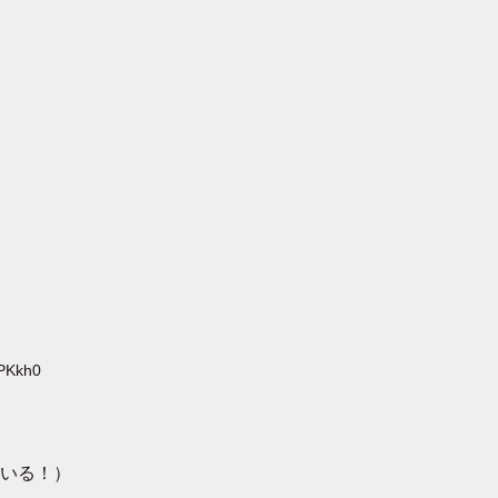
CPKkh0
いる！）