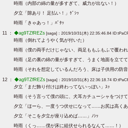
時雨（内部の綿の量が多すぎて、威力が出ない！）
夕立「隙あり！ 足払い！」ｹﾞｼｯ
時雨「きゃあっ！」ﾊﾞﾀｯ
11 ：
◆ag9TZfREZs
[saga]：2019/10/31(木) 22:35:46.84 ID:tPa
時雨（倒れてようやく気が付いた）
時雨（僕の両手だけじゃない、両足ももふもふで覆われ
時雨（足の裏の綿の量が多すぎて、うまく地面を立てて
時雨（それを想定しているんだろう、床は子供用の防音
12 ：
◆ag9TZfREZs
[saga]：2019/10/31(木) 22:36:18.74 ID:tPa
夕立「まだ飾り付けは終わってないっぽい」ｽｯ
時雨（そう言って僕の頭に、犬耳カチューシャをつけて
夕立「ほーら、一度うつ伏せになって……お尻は高くあ
夕立「そこを夕立が座り込めば……」ﾉｼｯ
時雨（くっ……僕が床に組伏せられるなんて……！）