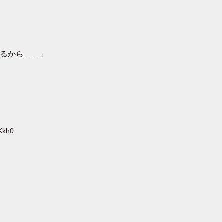
るから……」
Kkh0