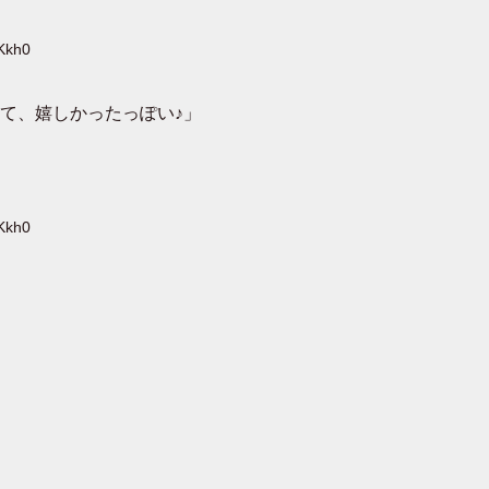
Kkh0
て、嬉しかったっぽい♪」
Kkh0