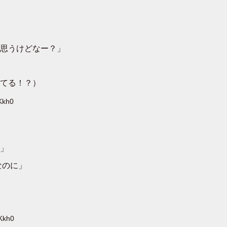
思うけどなー？」
てる！？）
Kkh0
」
なのに」
Kkh0