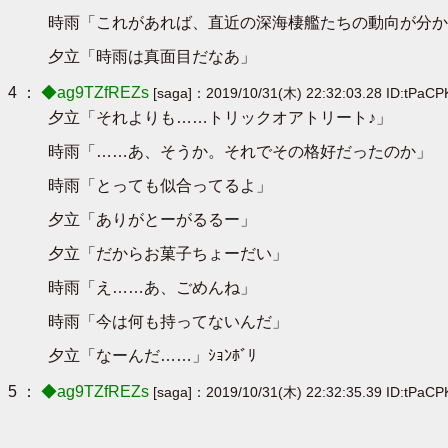
時雨「これがあれば、直近の深海棲艦たちの動向が分か
夕立「時雨は真面目だなあ」
4 ：
◆ag9TZfREZs
[saga]：2019/10/31(木) 22:32:03.28 ID:tPaCP
夕立「それよりも……トリックオアトリート♪」
時雨「……あ、そうか。それでその格好だったのか」
時雨「とっても似合ってるよ」
夕立「ありがとーがるるー」
夕立「だからお菓子ちょーだい」
時雨「え……あ、ごめんね」
時雨「今は何も持ってないんだ」
夕立「なーんだ……」ｼｮﾝﾎﾞﾘ
5 ：
◆ag9TZfREZs
[saga]：2019/10/31(木) 22:32:35.39 ID:tPaCP