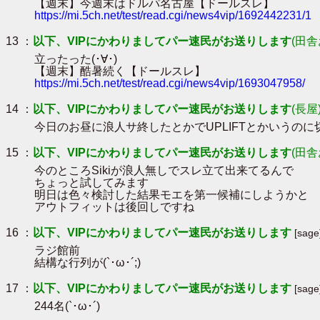
【週末】今週末はドルパ名古屋【ドールスレ】
https://mi.5ch.net/test/read.cgi/news4vip/1692442231/1
13 ：
以下、VIPにかわりましてパー速民がお送りします
(田舎
立ったった(･∀･)
【週末】酷暑続く【ドールスレ】
https://mi.5ch.net/test/read.cgi/news4vip/1693047958/
14 ：
以下、VIPにかわりましてパー速民がお送りします
(長屋
今日のお昼に浪人サ終したとかでUPLIFTとかいうのに切
15 ：
以下、VIPにかわりましてパー速民がお送りします
(田舎
今のところSikiが浪人無しでスレ立て出来てるんで
ちょっと試してみます
明日は色々検討した結果モエを第一候補にしようかと
アウトフィットは後回しですね
16 ：
以下、VIPにかわりましてパー速民がお送りします
[sag
ラジ館前
結構な行列が(`･ω･´;)
17 ：
以下、VIPにかわりましてパー速民がお送りします
[sag
244名(`･ω･´)