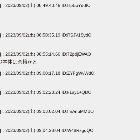
e]：2023/09/02(土) 08:49:43.46 ID:HpBuYddtO
e]：2023/09/02(土) 08:50:35.19 ID:RSJV1SydO
e]：2023/09/02(土) 08:55:14.66 ID:72pdjEWAO
D本体は余裕かと
e]：2023/09/02(土) 09:00:17.18 ID:ZYFgWvWdO
e]：2023/09/02(土) 09:02:23.24 ID:k1ay1+QDO
e]：2023/09/02(土) 09:03:02.04 ID:fmAnuMMBO
e]：2023/09/02(土) 09:04:28.04 ID:W48RxgqQO