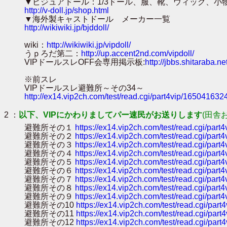
▼ビジュアドール：1/3ドール、服、靴、ウィッグ、小物
http://v-doll.jp/shop.html
▼海外製キャストドール メーカー一覧 .▼
http://wikiwiki.jp/bjddoll/
wiki：
http://wikiwiki.jp/vipdoll/
うｐろだ第二：
http://up.accent2nd.com/vipdoll/
VIPドールスレOFF会専用掲示板:
http://jbbs.shitaraba.n
※前スレ
VIPドールスレ避難所～その34～
http://ex14.vip2ch.com/test/read.cgi/part4vip/1650416324
2 ：
以下、VIPにかわりましてパー速民がお送りします
(田舎
避難所その１
https://ex14.vip2ch.com/test/read.cgi/par
避難所その２
https://ex14.vip2ch.com/test/read.cgi/par
避難所その３
https://ex14.vip2ch.com/test/read.cgi/part
避難所その４
https://ex14.vip2ch.com/test/read.cgi/par
避難所その５
https://ex14.vip2ch.com/test/read.cgi/par
避難所その６
https://ex14.vip2ch.com/test/read.cgi/par
避難所その７
https://ex14.vip2ch.com/test/read.cgi/par
避難所その８
https://ex14.vip2ch.com/test/read.cgi/part
避難所その９
https://ex14.vip2ch.com/test/read.cgi/par
避難所その10
https://ex14.vip2ch.com/test/read.cgi/par
避難所その11
https://ex14.vip2ch.com/test/read.cgi/par
避難所その12
https://ex14.vip2ch.com/test/read.cgi/par