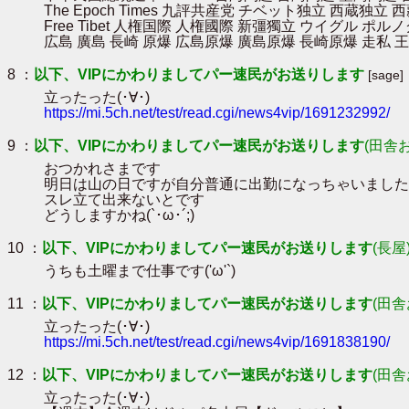
The Epoch Times 九評共産党 チベット独立 西蔵独立
Free Tibet 人権国際 人権國際 新彊獨立 ウイグル ポ
広島 廣島 長崎 原爆 広島原爆 廣島原爆 長崎原爆 走私 王
8 ：
以下、VIPにかわりましてパー速民がお送りします
[sage]
立ったった(･∀･)
https://mi.5ch.net/test/read.cgi/news4vip/1691232992/
9 ：
以下、VIPにかわりましてパー速民がお送りします
(田舎
おつかれさまです
明日は山の日ですが自分普通に出勤になっちゃいました
スレ立て出来ないとです
どうしますかね(`･ω･´;)
10 ：
以下、VIPにかわりましてパー速民がお送りします
(長屋
うちも土曜まで仕事です('ω'`)
11 ：
以下、VIPにかわりましてパー速民がお送りします
(田舎
立ったった(･∀･)
https://mi.5ch.net/test/read.cgi/news4vip/1691838190/
12 ：
以下、VIPにかわりましてパー速民がお送りします
(田舎
立ったった(･∀･)