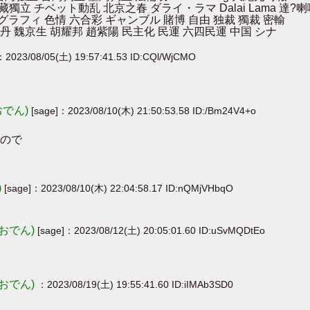
 西藏獨立 チベット動乱 北京之春 ダライ・ラマ Dalai Lama 達?
ルノグラフィ 色情 六合彩 ギャンブル 賭博 自由 独裁 獨裁 密輸
丹 魏京生 胡耀邦 趙紫陽 民主化 民運 六四民運 中国 シナ
：2023/08/05(土) 19:57:41.53 ID:CQl/WjCMO
おでん)
[sage]：2023/08/10(木) 21:50:53.58 ID:/Bm24V4+o
ので
)
[sage]：2023/08/10(木) 22:04:58.17 ID:nQMjVHbqO
おでん)
[sage]：2023/08/12(土) 20:05:01.60 ID:uSvMQDtEo
おでん)
：2023/08/19(土) 19:55:41.60 ID:iIMAb3SD0