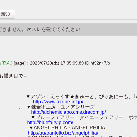
】
新50
はできません。次スレを建ててください
おでん)
[sage]：2023/07/29(土) 17:35:09.89 ID:hf92n+7/o
でも描き目でも
ム ▼アゾン：えっくす★きゅーと、ぴゅあにーも、1/3・
http://www.azone-int.jp/
体 . ▼錬金術工房：ユノアシリーズ
.
http://alchemiclabo.cms.drecom.jp/
グ ▼ブルーフェアリー：タイニーフェアリー、ポケ
http://bluefairyjp.com/
NGEL PHILIA：ANGEL PHILIA
http://quarantotto.biz/angelphilia/