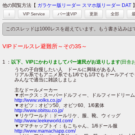
他の閲覧方法【
ガラケー版リーダー
スマホ版リーダー
DAT
↓
VIP Service
パー速VIP
更新
全部
最
このスレッドは1000レスを超えています。もう書き込み
VIPドールスレ避難所～その35～
1 ：
以下、VIPにかわりましてパー速民がお送りします
(田舎
うちの子自慢したい人 ドールに興味がある人
リアル系でもアニメ系でも1/6でも1/3でもドールアイ
みんなで適当に雑談しましょ
主なドールメーカー
▼ボークス：スーパードルフィー、ドルフィードリー
http://www.volks.co.jp/
▼オビツ：オビツ50、オビツ60、1/6素
http://www.obitsu.co.jp/
▼リケワールド：ドールリケ、服、靴、ウィッ
http://www.leekeworld.com/
▼ママチャップトイ：もこちゃん、1/6ドール服 .▼A
http://www.mamachapp.com/