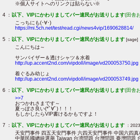
※個人サイトへのリンクは貼らない※
4 ：
以下、VIPにかわりましてパー速民がお送りします
(田舎
こっちにも(･∀･)
https://mi.5ch.net/test/read.cgi/news4vip/1690628814/
5 ：
以下、VIPにかわりましてパー速民がお送りします
[sage]
こんにちは～
サンバイザー＆透けシャツ＆水着
http://up.accent2nd.com/vipdoll/image/vd200053750.jpg
着ぐるみ幼じょ
http://up.accent2nd.com/vipdoll/image/vd200053749.jpg
6 ：
以下、VIPにかわりましてパー速民がお送りします
(田舎
>>7
おつかれさまです～
夏っぽさ良い(*ﾟ∀ﾟ)！！！
もしかしたらVIP書けるかもですよ！
7 ：
以下、VIPにかわりましてパー速民がお送りします
：2023/
天安門事件 四五天安門事件 六四天安門事件 中国六四真相 六四事件 T
中華民國總統選舉 Taiwan 台湾問題 台灣問題 臺灣問題 台