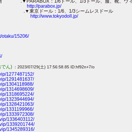
 .▼PARABOX：1/6ドール、1/3ドール、服、靴、ウ
http://parabox.jp/
東京ドール：1/6、1/3シームレスドール
http://www.tokyodoll.jp/
et/otaku/15206/
/
おでん)
：2023/07/29(土) 17:56:58.85 ID:hf92n+7/o
t4vip/1277487152/
t4vip/1291481637/
4vip/1304118988/
t4vip/1314698609/
t4vip/1318695224/
t4vip/1323944694/
t4vip/1328421063/
4vip/1331199966/
t4vip/1333972308/
t4vip/1336403112/
t4vip/1339201744/
t4vip/1345289316/