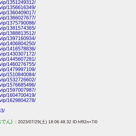
t4vip/1351249312/
t4vip/1356616349/
t4vip/1360409017/
t4vip/1366027677/
t4vip/1375790086/
t4vip/1381574365/
t4vip/1388813512/
t4vip/1397160934/
t4vip/1406804250/
t4vip/1416578836/
t4vip/1430307172/
t4vip/1445607281/
t4vip/1460276755/
t4vip/1479997109/
t4vip/1510840084/
t4vip/1532726602/
t4vip/1576685496/
t4vip/1597007987/
t4vip/1604700419/
t4vip/1629804278/
33/
おでん)
：2023/07/29(土) 18:06:48.32 ID:hf92n+7/0