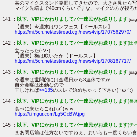
某のマイクスタンド発掘してきたので、大きさ見たら写
マイク先端まで40cmくらいですな、マイクの方が後ろだ
141 ：
以下、VIPにかわりましてパー速民がお送りします
[sa
【週末】今週末はワンフェス【ドールスレ】
https://mi.5ch.net/test/read.cgi/news4vip/1707562970/
142 ：
以下、VIPにかわりましてパー速民がお送りします
(田
立ったった(･∀･)
【週末】梅は咲いたか【ドールスレ】
https://mi.5ch.net/test/read.cgi/news4vip/1708167717/
143 ：
以下、VIPにかわりましてパー速民がお送りします
[sa
今週末は世間的には金曜日から3連休ですが
自分金曜は出勤なので
宜しければ
>>135
のスレで始めちゃって下さい(`･ω･´;)
144 ：
以下、VIPにかわりましてパー速民がお送りします
(長
食べに来たらこれ('ω'`)ｗｗ
https://i.imgur.com/Lg5CcBW.jpg
145 ：
以下、VIPにかわりましてパー速民がお送りします
(チ
まあ閉店前は仕方ないですねぇ、おいらも一度くらい食