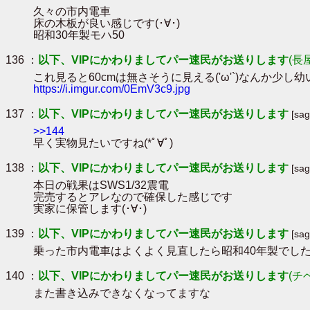
久々の市内電車
床の木板が良い感じです(･∀･)
昭和30年製モハ50
136 ：
以下、VIPにかわりましてパー速民がお送りします
(長
これ見ると60cmは無さそうに見える('ω'`)なんか少し
https://i.imgur.com/0EmV3c9.jpg
137 ：
以下、VIPにかわりましてパー速民がお送りします
[sa
>>144
早く実物見たいですね(*ﾟ∀ﾟ)
138 ：
以下、VIPにかわりましてパー速民がお送りします
[sa
本日の戦果はSWS1/32震電
完売するとアレなので確保した感じです
実家に保管します(･∀･)
139 ：
以下、VIPにかわりましてパー速民がお送りします
[sa
乗った市内電車はよくよく見直したら昭和40年製でし
140 ：
以下、VIPにかわりましてパー速民がお送りします
(チ
また書き込みできなくなってますな