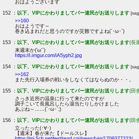
おはようございます
152 ：
以下、VIPにかわりましてパー速民がお送りします
[sa
>>160
おはようです～
巻き込まれだと思うのですが災難ですよね(´･ω･`)
153 ：
以下、VIPにかわりましてパー速民がお送りします
(長
来週末か('ω'`)
https://i.imgur.com/iA5yph2.jpg
154 ：
以下、VIPにかわりましてパー速民がお送りします
[sa
>>162
また先行入場券の戦いをしなくてはならぬのか・・。
155 ：
以下、VIPにかわりましてパー速民がお送りします
(田
さっき近所の温泉に行って来たのですが
調子こいて長風呂したら湯当たりしかけました
あぶね～……(`･ω･´;)
156 ：
以下、VIPにかわりましてパー速民がお送りします
(田
立ったった(･∀･)
【週末】春が来た【ドールスレ】
https://mi.5ch.net/test/read.cgi/news4vip/1709377223/