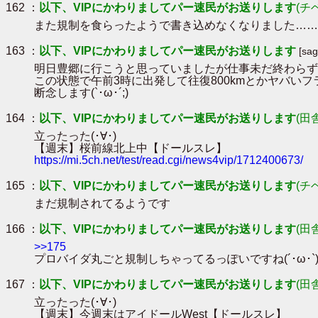
162 ：
以下、VIPにかわりましてパー速民がお送りします
(チ
また規制を食らったようで書き込めなくなりました……
163 ：
以下、VIPにかわりましてパー速民がお送りします
[sa
明日豊郷に行こうと思っていましたが仕事未だ終わらず
この状態で午前3時に出発して往復800kmとかヤバい
断念します(`･ω･´;)
164 ：
以下、VIPにかわりましてパー速民がお送りします
(田
立ったった(･∀･)
【週末】桜前線北上中【ドールスレ】
https://mi.5ch.net/test/read.cgi/news4vip/1712400673/
165 ：
以下、VIPにかわりましてパー速民がお送りします
(チ
まだ規制されてるようです
166 ：
以下、VIPにかわりましてパー速民がお送りします
(田
>>175
プロバイダ丸ごと規制しちゃってるっぽいですね(´･ω･`
167 ：
以下、VIPにかわりましてパー速民がお送りします
(田
立ったった(･∀･)
【週末】今週末はアイドールWest【ドールスレ】