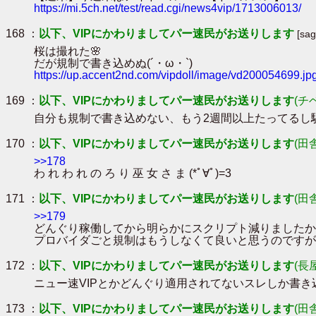
https://mi.5ch.net/test/read.cgi/news4vip/1713006013/
168 ：
以下、VIPにかわりましてパー速民がお送りします
[sa
桜は撮れた🌸
だが規制で書き込めぬ(´・ω・`)
https://up.accent2nd.com/vipdoll/image/vd200054699.jp
169 ：
以下、VIPにかわりましてパー速民がお送りします
(チ
自分も規制で書き込めない、もう2週間以上たってるし
170 ：
以下、VIPにかわりましてパー速民がお送りします
(田
>>178
わ れ わ れ の ろ り 巫 女 さ ま (*ﾟ∀ﾟ)=3
171 ：
以下、VIPにかわりましてパー速民がお送りします
(田
>>179
どんぐり稼働してから明らかにスクリプト減りましたか
プロバイダごと規制はもうしなくて良いと思うのですが(´･
172 ：
以下、VIPにかわりましてパー速民がお送りします
(長
ニュー速VIPとかどんぐり適用されてないスレしか書き
173 ：
以下、VIPにかわりましてパー速民がお送りします
(田