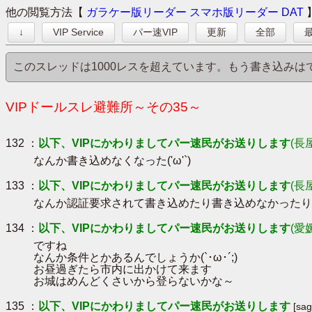
他の閲覧方法【
ガラケー版リーダー
スマホ版リーダー
DAT
↓
VIP Service
パー速VIP
更新
全部
最
このスレッドは1000レスを超えています。もう書き込み
VIPドールスレ避難所～その35～
132 ：
以下、VIPにかわりましてパー速民がお送りします
(長
なんか書き込めなくなった('ω'`)
133 ：
以下、VIPにかわりましてパー速民がお送りします
(長
なんか認証要求されて書き込めたり書き込めなかったりす
134 ：
以下、VIPにかわりましてパー速民がお送りします
(愛
ですね
なんか条件とかあるんでしょうか(`･ω･´;)
お昼過ぎたら市内に出かけて来ます
お城はめんどくさいから登らないかな～
135 ：
以下、VIPにかわりましてパー速民がお送りします
[sa