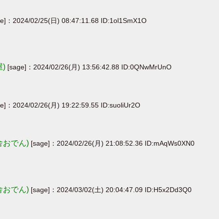
ge]：2024/02/25(日) 08:47:11.68 ID:1ol1SmX1O
屋)
[sage]：2024/02/26(月) 13:56:42.88 ID:0QNwMrUnO
ge]：2024/02/26(月) 19:22:59.55 ID:suoliUr2O
舎おでん)
[sage]：2024/02/26(月) 21:08:52.36 ID:mAqWs0XN0
舎おでん)
[sage]：2024/03/02(土) 20:04:47.09 ID:H5x2Dd3Q0