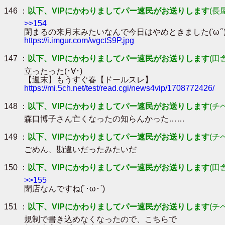
146 ：
以下、VIPにかわりましてパー速民がお送りします
(長
>>154
閉まるの来月末みたいなんで今日はやめときました('ω'
https://i.imgur.com/wgctS9P.jpg
147 ：
以下、VIPにかわりましてパー速民がお送りします
(田
立ったった(･∀･)
【週末】もうすぐ春【ドールスレ】
https://mi.5ch.net/test/read.cgi/news4vip/1708772426/
148 ：
以下、VIPにかわりましてパー速民がお送りします
(チ
森口博子さん亡くなったの知らんかった……
149 ：
以下、VIPにかわりましてパー速民がお送りします
(チ
ごめん、勘違いだったみたいだ
150 ：
以下、VIPにかわりましてパー速民がお送りします
(田
>>155
閉店なんですね(´･ω･`)
151 ：
以下、VIPにかわりましてパー速民がお送りします
(チ
規制で書き込めなくなったので、こちらで