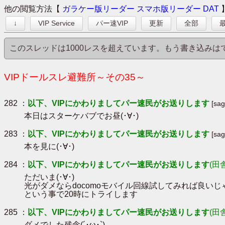
他の閲覧方法【
ガラケー版リーダー
スマホ版リーダー
DAT
↓
VIP Service
パー速VIP
更新
全部
最
このスレッドは1000レスを超えています。もう書き込み
VIPドールスレ避難所～その35～
282 ：
以下、VIPにかわりましてパー速民がお送りします
[sa
本日はスターケバブでお昼(･∀･)
283 ：
以下、VIPにかわりましてパー速民がお送りします
[sa
本を見に(･∀･)
284 ：
以下、VIPにかわりましてパー速民がお送りします
(田
ただいま(･∀･)
光がダメならdocomoモバイル回線試してみれば良いじ
という事で20時にトライします
285 ：
以下、VIPにかわりましてパー速民がお送りします
(田
ダメでした残念(´･ω･`)