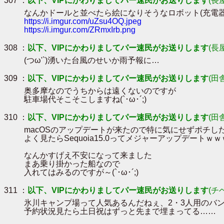
307 ：
以下、VIPにかわりましてパー速民がお送りします
(長
なんかドールと並べたら絵になりそうなロボット(充電器)見
https://i.imgur.com/uZsu4OQ.jpeg
https://i.imgur.com/ZRmxIrb.png
308 ：
以下、VIPにかわりましてパー速民がお送りします
(長
(つω'`)湧いた台風のせいか雨予報に…
309 ：
以下、VIPにかわりましてパー速民がお送りします
(田
奥多摩なのでうちからは遠くないのですが
駐車場代そこそこしますね(`･ω･´;)
310 ：
以下、VIPにかわりましてパー速民がお送りします
(田
macOSのアップデートが来たので特に気にせずポチし
よく見たらSequoia15.0ってメジャーアップデートｗ
なんかすげえ不安になって来ました
まあ乗り掛かった船なので
入れてはみるのですが～(`･ω･´;)
311 ：
以下、VIPにかわりましてパー速民がお送りします
(チ
氷川キャンプ場って人気あるんだねぇ、2・3人用のバ
予約状況見たら土日祝はずっと先まで埋まってる……