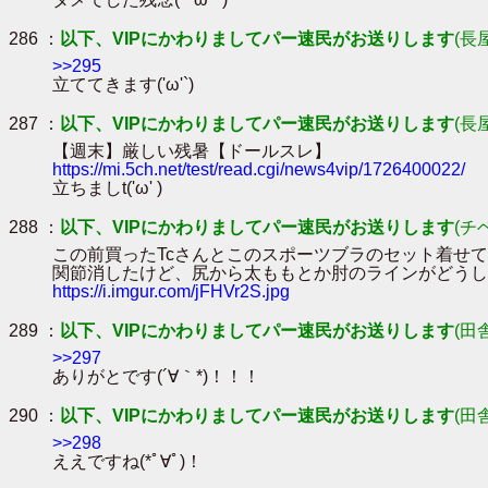
286 ：
以下、VIPにかわりましてパー速民がお送りします
(長
>>295
立ててきます('ω'`)
287 ：
以下、VIPにかわりましてパー速民がお送りします
(長
【週末】厳しい残暑【ドールスレ】
https://mi.5ch.net/test/read.cgi/news4vip/1726400022/
立ちましt('ω' )
288 ：
以下、VIPにかわりましてパー速民がお送りします
(チ
この前買ったTcさんとこのスポーツブラのセット着せ
関節消したけど、尻から太ももとか肘のラインがどうし
https://i.imgur.com/jFHVr2S.jpg
289 ：
以下、VIPにかわりましてパー速民がお送りします
(田
>>297
ありがとです(´∀｀*)！！！
290 ：
以下、VIPにかわりましてパー速民がお送りします
(田
>>298
ええですね(*ﾟ∀ﾟ)！