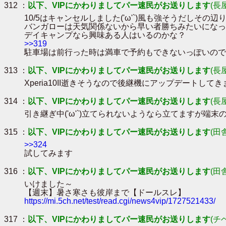
312 ：
以下、VIPにかわりましてパー速民がお送りします
(長
10/5はキャンセルしました('ω'`)風も強そうだしそ
バンガローは天気関係ないから早い者勝ちみたいになっ
デイキャンプなら興味ある人はいるのかな？
>>319
駐車場は前行った時は満車で予約もできないっぽいので
313 ：
以下、VIPにかわりましてパー速民がお送りします
(長
Xperia10II逝きそうなので後継機にアップデートしてきます
314 ：
以下、VIPにかわりましてパー速民がお送りします
(長
引き継ぎ中('ω'`)立てられないようなら立てますが端
315 ：
以下、VIPにかわりましてパー速民がお送りします
(田
>>324
試してみます
316 ：
以下、VIPにかわりましてパー速民がお送りします
(田
いけました～
【週末】暑さ寒さも彼岸まで【ドールスレ】
https://mi.5ch.net/test/read.cgi/news4vip/1727521433/
317 ：
以下、VIPにかわりましてパー速民がお送りします
(チ