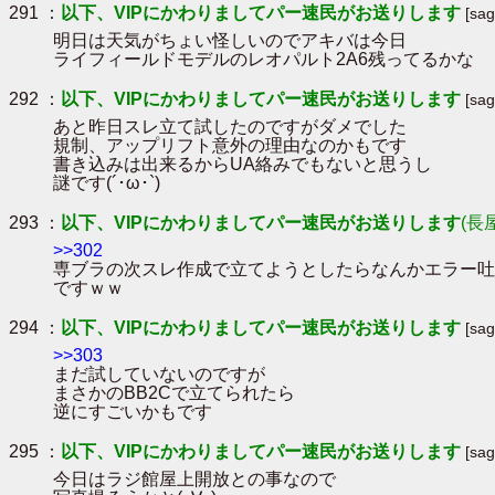
291 ：
以下、VIPにかわりましてパー速民がお送りします
[sa
明日は天気がちょい怪しいのでアキバは今日
ライフィールドモデルのレオパルト2A6残ってるかな
292 ：
以下、VIPにかわりましてパー速民がお送りします
[sa
あと昨日スレ立て試したのですがダメでした
規制、アップリフト意外の理由なのかもです
書き込みは出来るからUA絡みでもないと思うし
謎です(´･ω･`)
293 ：
以下、VIPにかわりましてパー速民がお送りします
(長
>>302
専ブラの次スレ作成で立てようとしたらなんかエラー吐い
ですｗｗ
294 ：
以下、VIPにかわりましてパー速民がお送りします
[sa
>>303
まだ試していないのですが
まさかのBB2Cで立てられたら
逆にすごいかもです
295 ：
以下、VIPにかわりましてパー速民がお送りします
[sa
今日はラジ館屋上開放との事なので