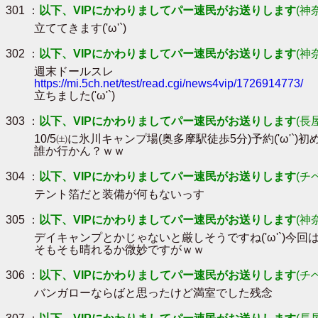
301 ：
以下、VIPにかわりましてパー速民がお送りします
(神
立ててきます('ω'`)
302 ：
以下、VIPにかわりましてパー速民がお送りします
(神
週末ドールスレ
https://mi.5ch.net/test/read.cgi/news4vip/1726914773/
立ちました('ω'`)
303 ：
以下、VIPにかわりましてパー速民がお送りします
(長
10/5㈯に氷川キャンプ場(奥多摩駅徒歩5分)予約('ω'`)
誰か行かん？ｗｗ
304 ：
以下、VIPにかわりましてパー速民がお送りします
(チ
テント箔だと装備が何もないっす
305 ：
以下、VIPにかわりましてパー速民がお送りします
(神
デイキャンプとかじゃないと厳しそうですね('ω'`)今
そもそも晴れるか微妙ですがｗｗ
306 ：
以下、VIPにかわりましてパー速民がお送りします
(チ
バンガローならばと思ったけど満室でした残念