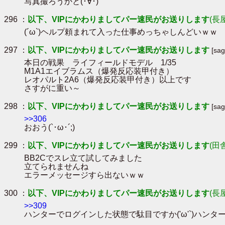
写真撮ろうかと(･∀･)
296 ：
以下、VIPにかわりましてパー速民がお送りします
(長
(´ω`)ヘルプ頼まれて入った仕事めっちゃしんどいｗｗ
297 ：
以下、VIPにかわりましてパー速民がお送りします
[sa
本日の戦果 ライフィールドモデル 1/35
M1A1エイブラムス（爆発反応装甲付き）
レオパルト2A6（爆発反応装甲付き）以上です
さすがに重い～
298 ：
以下、VIPにかわりましてパー速民がお送りします
[sa
>>306
おおう(`･ω･´;)
299 ：
以下、VIPにかわりましてパー速民がお送りします
(田
BB2Cでスレ立て試してみました
立てられませんね
エラーメッセージすら出ないｗｗ
300 ：
以下、VIPにかわりましてパー速民がお送りします
(長
>>309
ハンターでログインした状態で駄目ですか('ω'`)ハン