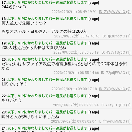
17:
以下、VIPにかわりましてパー速民がお送りします
[sage]
244名(`･ω･´)
2023/09/02(土) 08:49:19.91
ID: ZYFgWvWdO (9)
18:
以下、VIPにかわりましてパー速民がお送りします
[sage]
何人並んで先頭いくつ？
ちなオスカル・ヨルさん・アルクの時は280人
2023/09/02(土) 08:49:43.46
ID: HpBuYddtO (1)
19:
以下、VIPにかわりましてパー速民がお送りします
[sage]
200人越えたから店長は大喜びだね
2023/09/02(土) 08:50:35.19
ID: RSJV1SydO (1)
20:
以下、VIPにかわりましてパー速民がお送りします
[sage]
だいたいはサファイア次点で地雷服狙いだと思うのでDD本体は余裕
かと
2023/09/02(土) 08:55:14.66
ID: 72pdjEWAO (1)
21:
以下、VIPにかわりましてパー速民がお送りします
[sage]
105です(･∀･)
2023/09/02(土) 09:00:17.18
ID: ZYFgWvWdO (9)
22:
以下、VIPにかわりましてパー速民がお送りします
[sage]
ありがとう
2023/09/02(土) 09:02:23.24
ID: k1ay1+QDO (1)
23:
以下、VIPにかわりましてパー速民がお送りします
[sage]
随分と人が抜けちゃいましたね
2023/09/02(土) 09:03:02.04
ID: fmAnuMMBO (1)
24:
以下、VIPにかわりましてパー速民がお送りします
[sage]