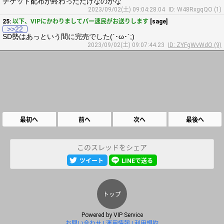
チケット配布が終わっただけなのかな
2023/09/02(土) 09:04:28.04
ID: W48RxgqQO (1)
25:
以下、VIPにかわりましてパー速民がお送りします
[sage]
>>22
SD勢はあっという間に完売でした(`･ω･´;)
2023/09/02(土) 09:07:44.23
ID: ZYFgWvWdO (9)
最初へ
前へ
次へ
最後へ
このスレッドをシェア
ツイート
LINEで送る
トップ
Powered by
VIP Service
お問い合わせ
運用情報
利用規約