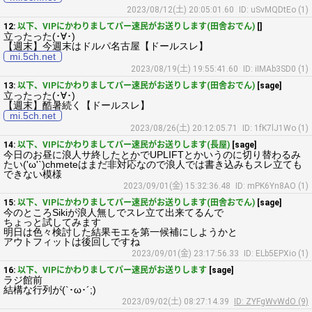
2023/08/12(土) 20:05:01.60
ID: uSvMQDtEo (1)
12:
以下、VIPにかわりましてパー速民がお送りします(田舎おでん)
[]
立ったった(･∀･)
【週末】今週末はドルパ名古屋【ドールスレ】
mi.5ch.net
2023/08/19(土) 19:55:41.60
ID: iIMAb3SD0 (1)
13:
以下、VIPにかわりましてパー速民がお送りします(田舎おでん)
[sage]
立ったった(･∀･)
【週末】酷暑続く【ドールスレ】
mi.5ch.net
2023/08/26(土) 20:12:05.71
ID: 1fK7lJ1Wo (1)
14:
以下、VIPにかわりましてパー速民がお送りします(長屋)
[sage]
今日のお昼に浪人サ終したとかでUPLIFTとかいうのに切り替わるみ
たい('ω'`)chmeteはまだ非対応なので浪人では書き込みもスレ立ても
できない模様
2023/09/01(金) 15:32:36.48
ID: mPK6Yn8AO (1)
15:
以下、VIPにかわりましてパー速民がお送りします(田舎おでん)
[sage]
今のところSikiが浪人無しでスレ立て出来てるんで
ちょっと試してみます
明日は色々検討した結果モエを第一候補にしようかと
アウトフィットは後回しですね
2023/09/01(金) 23:17:56.33
ID: ELb5EPXio (1)
16:
以下、VIPにかわりましてパー速民がお送りします
[sage]
ラジ館前
結構な行列が(`･ω･´;)
2023/09/02(土) 08:27:14.39
ID: ZYFgWvWdO (9)