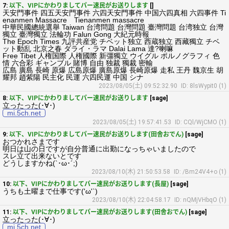
7:
以下、VIPにかわりましてパー速民がお送りします
[]
天安門事件 四五天安門事件 六四天安門事件 中国六四真相 六四事件 Ti
enanmen Massacre Tienanmen massacre
中華民國總統選舉 Taiwan 台湾問題 台灣問題 臺灣問題 台湾独立 台灣
獨立 臺灣獨立 法輪功 Falun Gong 大紀元時報
The Epoch Times 九評共産党 チベット独立 西蔵独立 西藏獨立 チベ
ット動乱 北京之春 ダライ・ラマ Dalai Lama 達?喇嘛
Free Tibet 人権国際 人権國際 新彊獨立 ウイグル ポルノグラフィ 色
情 六合彩 ギャンブル 賭博 自由 独裁 獨裁 密輸
広島 廣島 長崎 原爆 広島原爆 廣島原爆 長崎原爆 走私 王丹 魏京生 胡
耀邦 趙紫陽 民主化 民運 六四民運 中国 シナ
2023/08/05(土) 09:52:32.90
ID: 8lsWypit0 (1)
8:
以下、VIPにかわりましてパー速民がお送りします
[sage]
立ったった(･∀･)
mi.5ch.net
2023/08/05(土) 19:57:41.53
ID: CQl/WjCMO (1)
9:
以下、VIPにかわりましてパー速民がお送りします(田舎おでん)
[sage]
おつかれさまです
明日は山の日ですが自分普通に出勤になっちゃいましたので
スレ立て出来ないとです
どうしますかね(`･ω･´;)
2023/08/10(木) 21:50:53.58
ID: /Bm24V4+o (1)
10:
以下、VIPにかわりましてパー速民がお送りします(長屋)
[sage]
うちも土曜まで仕事です('ω'`)
2023/08/10(木) 22:04:58.17
ID: nQMjVHbqO (1)
11:
以下、VIPにかわりましてパー速民がお送りします(田舎おでん)
[sage]
立ったった(･∀･)
mi.5ch.net