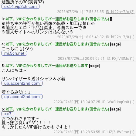
避難所その30(実質33)
ex14.vip2ch.com
2023/07/29(土) 17:56:58.85
ID: hf92n+7/o (2)
3:
以下、VIPにかわりましてパー速民がお送りします(田舎おでん)
[]
※持ち主の許可が無い画像の転載・加工は禁止※
※過度なエロ・下品は禁止。各自スルーで※
※個人サイトへのリンクは貼らない※
2023/07/29(土) 18:06:48.32
ID: hf92n+7/0 (1)
4:
以下、VIPにかわりましてパー速民がお送りします(田舎おでん)
[sage]
こっちにも(･∀･)
mi.5ch.net
2023/07/29(土) 20:09:09.61
ID: PXjIVISMo (1)
5:
以下、VIPにかわりましてパー速民がお送りします
[sage]
こんにちは～
サンバイザー＆透けシャツ＆水着
up.accent2nd.com
着ぐるみ幼じょ
up.accent2nd.com
2023/07/30(日) 18:04:07.25
ID: WASHsqOn0 (1)
6:
以下、VIPにかわりましてパー速民がお送りします(田舎おでん)
[sage]
>>7
おつかれさまです～
夏っぽさ良い(*ﾟ∀ﾟ)！！！
もしかしたらVIP書けるかもですよ！
2023/07/30(日) 18:28:53.55
ID: HZjZHW8mo (1)