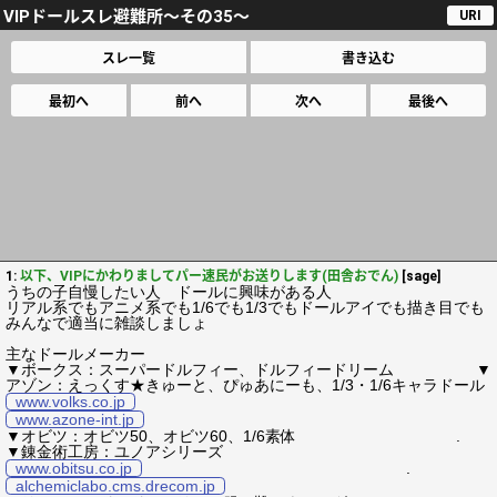
VIPドールスレ避難所～その35～
URI
スレ一覧
書き込む
最初へ
前へ
次へ
最後へ
1:
以下、VIPにかわりましてパー速民がお送りします(田舎おでん)
[sage]
うちの子自慢したい人 ドールに興味がある人
リアル系でもアニメ系でも1/6でも1/3でもドールアイでも描き目でも
みんなで適当に雑談しましょ
主なドールメーカー
▼ボークス：スーパードルフィー、ドルフィードリーム ▼
アゾン：えっくす★きゅーと、ぴゅあにーも、1/3・1/6キャラドール
www.volks.co.jp
www.azone-int.jp
▼オビツ：オビツ50、オビツ60、1/6素体 .
▼錬金術工房：ユノアシリーズ
www.obitsu.co.jp
.
alchemiclabo.cms.drecom.jp