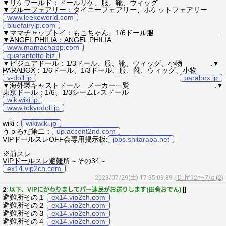
▼リケワールド：ドールリケ、服、靴、ウィッグ
▼ブルーフェアリー：タイニーフェアリー、ポケットフェアリー
www.leekeworld.com
bluefairyjp.com
▼ママチャップトイ：もこちゃん、1/6ドール服 .
▼ANGEL PHILIA：ANGEL PHILIA
www.mamachapp.com
quarantotto.biz
▼ビジュアドール：1/3ドール、服、靴、ウィッグ、小物 .▼
PARABOX：1/6ドール、1/3ドール、服、靴、ウィッグ、小物
v-doll.jp
parabox.jp
▼海外製キャストドール メーカー一覧 .▼
東京ドール：1/6、1/3シームレスドール
wikiwiki.jp
www.tokyodoll.jp
wiki：
wikiwiki.jp
うｐろだ第二：
up.accent2nd.com
VIPドールスレOFF会専用掲示板:
jbbs.shitaraba.net
※前スレ
VIPドールスレ避難所～その34～
ex14.vip2ch.com
2023/07/29(土) 17:35:09.89
ID: hf92n+7/o (2)
2:
以下、VIPにかわりましてパー速民がお送りします(田舎おでん)
[]
避難所その１
ex14.vip2ch.com
避難所その２
ex14.vip2ch.com
避難所その３
ex14.vip2ch.com
避難所その４
ex14.vip2ch.com