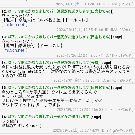
2023/08/12(土) 20:05:01.60
ID: uSvMQDtEo (1)
12:
以下、VIPにかわりましてパー速民がお送りします(田舎おでん)
[]
立ったった(･∀･)
【週末】今週末はドルパ名古屋【ドールスレ】
mi.5ch.net
2023/08/19(土) 19:55:41.60
ID: iIMAb3SD0 (1)
13:
以下、VIPにかわりましてパー速民がお送りします(田舎おでん)
[sage]
立ったった(･∀･)
【週末】酷暑続く【ドールスレ】
mi.5ch.net
2023/08/26(土) 20:12:05.71
ID: 1fK7lJ1Wo (1)
14:
以下、VIPにかわりましてパー速民がお送りします(長屋)
[sage]
今日のお昼に浪人サ終したとかでUPLIFTとかいうのに切り替わるみ
たい('ω'`)chmeteはまだ非対応なので浪人では書き込みもスレ立ても
できない模様
2023/09/01(金) 15:32:36.48
ID: mPK6Yn8AO (1)
15:
以下、VIPにかわりましてパー速民がお送りします(田舎おでん)
[sage]
今のところSikiが浪人無しでスレ立て出来てるんで
ちょっと試してみます
明日は色々検討した結果モエを第一候補にしようかと
アウトフィットは後回しですね
2023/09/01(金) 23:17:56.33
ID: ELb5EPXio (1)
16:
以下、VIPにかわりましてパー速民がお送りします
[sage]
ラジ館前
結構な行列が(`･ω･´;)
2023/09/02(土) 08:27:14.39
ID: ZYFgWvWdO (9)