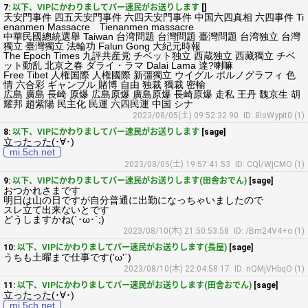
7:
以下、VIPにかわりましてパー速民がお送りします
[]
天安門事件 四五天安門事件 六四天安門事件 中国六四真相 六四事件 Ti
enanmen Massacre Tienanmen massacre
中華民國總統選舉 Taiwan 台湾問題 台灣問題 臺灣問題 台湾独立 台灣
獨立 臺灣獨立 法輪功 Falun Gong 大紀元時報
The Epoch Times 九評共産党 チベット独立 西蔵独立 西藏獨立 チベ
ット動乱 北京之春 ダライ・ラマ Dalai Lama 達?喇嘛
Free Tibet 人権国際 人権國際 新彊獨立 ウイグル ポルノグラフィ 色
情 六合彩 ギャンブル 賭博 自由 独裁 獨裁 密輸
広島 廣島 長崎 原爆 広島原爆 廣島原爆 長崎原爆 走私 王丹 魏京生 胡
耀邦 趙紫陽 民主化 民運 六四民運 中国 シナ
2023/08/05(土) 09:52:32.90
ID: 8lsWypit0 (1)
8:
以下、VIPにかわりましてパー速民がお送りします
[sage]
立ったった(･∀･)
mi.5ch.net
2023/08/05(土) 19:57:41.53
ID: CQl/WjCMO (1)
9:
以下、VIPにかわりましてパー速民がお送りします(田舎おでん)
[sage]
おつかれさまです
明日は山の日ですが自分普通に出勤になっちゃいましたので
スレ立て出来ないとです
どうしますかね(`･ω･´;)
2023/08/10(木) 21:50:53.58
ID: /Bm24V4+o (1)
10:
以下、VIPにかわりましてパー速民がお送りします(長屋)
[sage]
うちも土曜まで仕事です('ω'`)
2023/08/10(木) 22:04:58.17
ID: nQMjVHbqO (1)
11:
以下、VIPにかわりましてパー速民がお送りします(田舎おでん)
[sage]
立ったった(･∀･)
mi.5ch.net