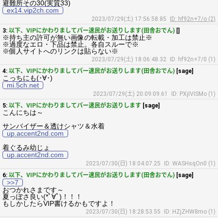
避難所その30(実質33)
ex14.vip2ch.com
2023/07/29(土) 17:56:58.85
ID: hf92n+7/o (2)
3:
以下、VIPにかわりましてパー速民がお送りします(田舎おでん)
[]
※持ち主の許可が無い画像の転載・加工は禁止※
※過度なエロ・下品は禁止。各自スルーで※
※個人サイトへのリンクは貼らない※
2023/07/29(土) 18:06:48.32
ID: hf92n+7/0 (1)
4:
以下、VIPにかわりましてパー速民がお送りします(田舎おでん)
[sage]
こっちにも(･∀･)
mi.5ch.net
2023/07/29(土) 20:09:09.61
ID: PXjIVISMo (1)
5:
以下、VIPにかわりましてパー速民がお送りします
[sage]
こんにちは～
サンバイザー＆透けシャツ＆水着
up.accent2nd.com
着ぐるみ幼じょ
up.accent2nd.com
2023/07/30(日) 18:04:07.25
ID: WASHsqOn0 (1)
6:
以下、VIPにかわりましてパー速民がお送りします(田舎おでん)
[sage]
>>7
おつかれさまです～
夏っぽさ良い(*ﾟ∀ﾟ)！！！
もしかしたらVIP書けるかもですよ！
2023/07/30(日) 18:28:53.55
ID: HZjZHW8mo (1)