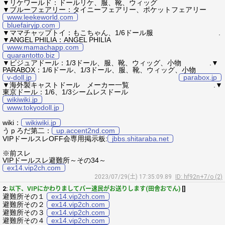
▼リケワールド：ドールリケ、服、靴、ウィッグ
▼ブルーフェアリー：タイニーフェアリー、ポケットフェアリー
www.leekeworld.com
bluefairyjp.com
▼ママチャップトイ：もこちゃん、1/6ドール服 .
▼ANGEL PHILIA：ANGEL PHILIA
www.mamachapp.com
quarantotto.biz
▼ビジュアドール：1/3ドール、服、靴、ウィッグ、小物 .▼
PARABOX：1/6ドール、1/3ドール、服、靴、ウィッグ、小物
v-doll.jp
parabox.jp
▼海外製キャストドール メーカー一覧 .▼
東京ドール：1/6、1/3シームレスドール
wikiwiki.jp
www.tokyodoll.jp
wiki：
wikiwiki.jp
うｐろだ第二：
up.accent2nd.com
VIPドールスレOFF会専用掲示板:
jbbs.shitaraba.net
※前スレ
VIPドールスレ避難所～その34～
ex14.vip2ch.com
2023/07/29(土) 17:35:09.89
ID: hf92n+7/o (2)
2:
以下、VIPにかわりましてパー速民がお送りします(田舎おでん)
[]
避難所その１
ex14.vip2ch.com
避難所その２
ex14.vip2ch.com
避難所その３
ex14.vip2ch.com
避難所その４
ex14.vip2ch.com