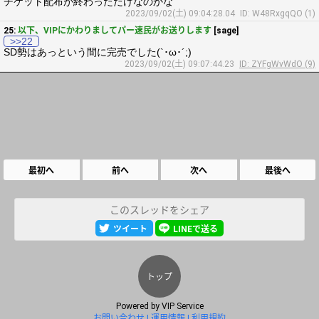
チケット配布が終わっただけなのかな
2023/09/02(土) 09:04:28.04
ID: W48RxgqQO (1)
25:
以下、VIPにかわりましてパー速民がお送りします
[sage]
>>22
SD勢はあっという間に完売でした(`･ω･´;)
2023/09/02(土) 09:07:44.23
ID: ZYFgWvWdO (9)
最初へ
前へ
次へ
最後へ
このスレッドをシェア
ツイート
LINEで送る
トップ
Powered by
VIP Service
お問い合わせ
運用情報
利用規約