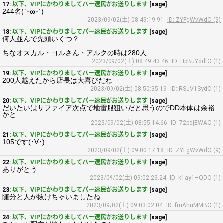
17:
以下、VIPにかわりましてパー速民がお送りします
[sage]
244名(`･ω･´)
2023/09/02(土) 08:49:19.91
ID: ZYFgWvWdO (9)
18:
以下、VIPにかわりましてパー速民がお送りします
[sage]
何人並んで先頭いくつ？
ちなオスカル・ヨルさん・アルクの時は280人
2023/09/02(土) 08:49:43.46
ID: HpBuYddtO (1)
19:
以下、VIPにかわりましてパー速民がお送りします
[sage]
200人越えたから店長は大喜びだね
2023/09/02(土) 08:50:35.19
ID: RSJV1SydO (1)
20:
以下、VIPにかわりましてパー速民がお送りします
[sage]
だいたいはサファイア次点で地雷服狙いだと思うのでDD本体は余裕
かと
2023/09/02(土) 08:55:14.66
ID: 72pdjEWAO (1)
21:
以下、VIPにかわりましてパー速民がお送りします
[sage]
105です(･∀･)
2023/09/02(土) 09:00:17.18
ID: ZYFgWvWdO (9)
22:
以下、VIPにかわりましてパー速民がお送りします
[sage]
ありがとう
2023/09/02(土) 09:02:23.24
ID: k1ay1+QDO (1)
23:
以下、VIPにかわりましてパー速民がお送りします
[sage]
随分と人が抜けちゃいましたね
2023/09/02(土) 09:03:02.04
ID: fmAnuMMBO (1)
24:
以下、VIPにかわりましてパー速民がお送りします
[sage]