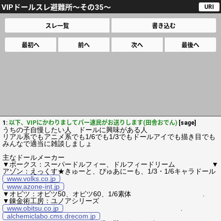
VIPドールスレ避難所～その35～
URI
スレ一覧
書き込む
最初へ
前へ
次へ
最後へ
1:
以下、VIPにかわりましてパー速民がお送りします(田舎おでん)
[sage]
うちの子自慢したい人 ドールに興味がある人
リアル系でもアニメ系でも1/6でも1/3でもドールアイでも描き目でも
みんなで適当に雑談しましょ
主なドールメーカー
▼ボークス：スーパードルフィー、ドルフィードリーム ▼
アゾン：えっくす★きゅーと、ぴゅあにーも、1/3・1/6キャラドール
www.volks.co.jp
www.azone-int.jp
▼オビツ：オビツ50、オビツ60、1/6素体 .
▼錬金術工房：ユノアシリーズ
www.obitsu.co.jp
.
alchemiclabo.cms.drecom.jp