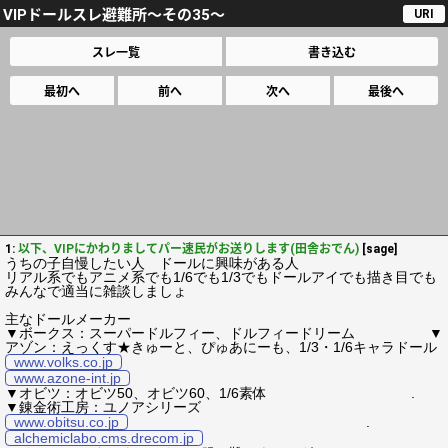
VIPドールスレ避難所～その35～
URI
スレ一覧
書き込む
最初へ
前へ
次へ
最後へ
1:
以下、VIPにかわりましてパー速民がお送りします(田舎おでん)
[sage]
うちの子自慢したい人 ドールに興味がある人
リアル系でもアニメ系でも1/6でも1/3でもドールアイでも描き目でも
みんなで適当に雑談しましょ
主なドールメーカー
▼ボークス：スーパードルフィー、ドルフィードリーム ▼
アゾン：えっくす★きゅーと、ぴゅあにーも、1/3・1/6キャラドール
www.volks.co.jp
www.azone-int.jp
▼オビツ：オビツ50、オビツ60、1/6素体 .
▼錬金術工房：ユノアシリーズ
www.obitsu.co.jp
.
alchemiclabo.cms.drecom.jp