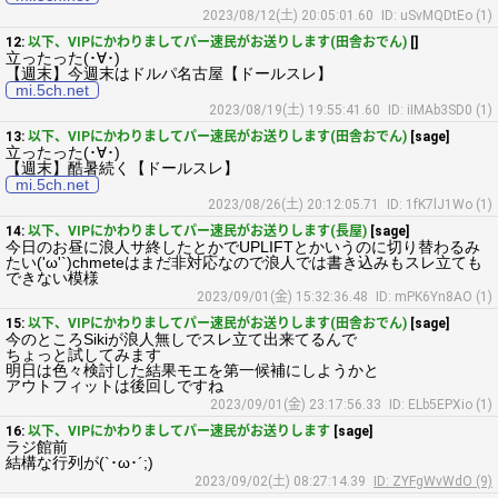
2023/08/12(土) 20:05:01.60
ID: uSvMQDtEo (1)
12:
以下、VIPにかわりましてパー速民がお送りします(田舎おでん)
[]
立ったった(･∀･)
【週末】今週末はドルパ名古屋【ドールスレ】
mi.5ch.net
2023/08/19(土) 19:55:41.60
ID: iIMAb3SD0 (1)
13:
以下、VIPにかわりましてパー速民がお送りします(田舎おでん)
[sage]
立ったった(･∀･)
【週末】酷暑続く【ドールスレ】
mi.5ch.net
2023/08/26(土) 20:12:05.71
ID: 1fK7lJ1Wo (1)
14:
以下、VIPにかわりましてパー速民がお送りします(長屋)
[sage]
今日のお昼に浪人サ終したとかでUPLIFTとかいうのに切り替わるみ
たい('ω'`)chmeteはまだ非対応なので浪人では書き込みもスレ立ても
できない模様
2023/09/01(金) 15:32:36.48
ID: mPK6Yn8AO (1)
15:
以下、VIPにかわりましてパー速民がお送りします(田舎おでん)
[sage]
今のところSikiが浪人無しでスレ立て出来てるんで
ちょっと試してみます
明日は色々検討した結果モエを第一候補にしようかと
アウトフィットは後回しですね
2023/09/01(金) 23:17:56.33
ID: ELb5EPXio (1)
16:
以下、VIPにかわりましてパー速民がお送りします
[sage]
ラジ館前
結構な行列が(`･ω･´;)
2023/09/02(土) 08:27:14.39
ID: ZYFgWvWdO (9)