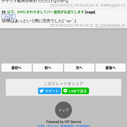
チケット配布が終わっただけなのかな
2023/09/02(土) 09:04:28.04
ID: W48RxgqQO (1)
25:
以下、VIPにかわりましてパー速民がお送りします
[sage]
>>22
SD勢はあっという間に完売でした(`･ω･´;)
2023/09/02(土) 09:07:44.23
ID: ZYFgWvWdO (9)
最初へ
前へ
次へ
最後へ
このスレッドをシェア
ツイート
LINEで送る
トップ
Powered by
VIP Service
お問い合わせ
運用情報
利用規約