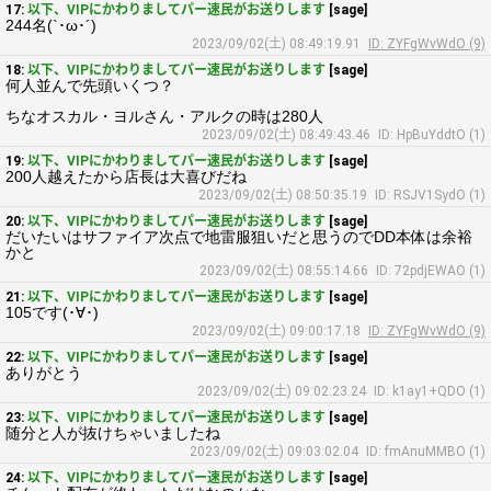
17:
以下、VIPにかわりましてパー速民がお送りします
[sage]
244名(`･ω･´)
2023/09/02(土) 08:49:19.91
ID: ZYFgWvWdO (9)
18:
以下、VIPにかわりましてパー速民がお送りします
[sage]
何人並んで先頭いくつ？
ちなオスカル・ヨルさん・アルクの時は280人
2023/09/02(土) 08:49:43.46
ID: HpBuYddtO (1)
19:
以下、VIPにかわりましてパー速民がお送りします
[sage]
200人越えたから店長は大喜びだね
2023/09/02(土) 08:50:35.19
ID: RSJV1SydO (1)
20:
以下、VIPにかわりましてパー速民がお送りします
[sage]
だいたいはサファイア次点で地雷服狙いだと思うのでDD本体は余裕
かと
2023/09/02(土) 08:55:14.66
ID: 72pdjEWAO (1)
21:
以下、VIPにかわりましてパー速民がお送りします
[sage]
105です(･∀･)
2023/09/02(土) 09:00:17.18
ID: ZYFgWvWdO (9)
22:
以下、VIPにかわりましてパー速民がお送りします
[sage]
ありがとう
2023/09/02(土) 09:02:23.24
ID: k1ay1+QDO (1)
23:
以下、VIPにかわりましてパー速民がお送りします
[sage]
随分と人が抜けちゃいましたね
2023/09/02(土) 09:03:02.04
ID: fmAnuMMBO (1)
24:
以下、VIPにかわりましてパー速民がお送りします
[sage]