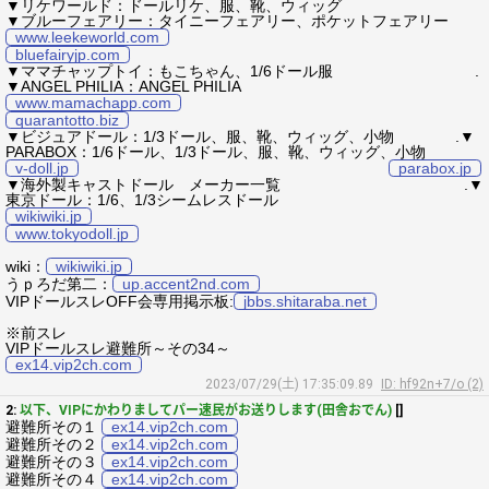
▼リケワールド：ドールリケ、服、靴、ウィッグ
▼ブルーフェアリー：タイニーフェアリー、ポケットフェアリー
www.leekeworld.com
bluefairyjp.com
▼ママチャップトイ：もこちゃん、1/6ドール服 .
▼ANGEL PHILIA：ANGEL PHILIA
www.mamachapp.com
quarantotto.biz
▼ビジュアドール：1/3ドール、服、靴、ウィッグ、小物 .▼
PARABOX：1/6ドール、1/3ドール、服、靴、ウィッグ、小物
v-doll.jp
parabox.jp
▼海外製キャストドール メーカー一覧 .▼
東京ドール：1/6、1/3シームレスドール
wikiwiki.jp
www.tokyodoll.jp
wiki：
wikiwiki.jp
うｐろだ第二：
up.accent2nd.com
VIPドールスレOFF会専用掲示板:
jbbs.shitaraba.net
※前スレ
VIPドールスレ避難所～その34～
ex14.vip2ch.com
2023/07/29(土) 17:35:09.89
ID: hf92n+7/o (2)
2:
以下、VIPにかわりましてパー速民がお送りします(田舎おでん)
[]
避難所その１
ex14.vip2ch.com
避難所その２
ex14.vip2ch.com
避難所その３
ex14.vip2ch.com
避難所その４
ex14.vip2ch.com