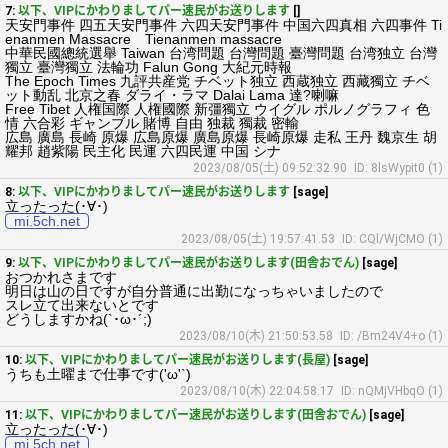
7:
以下、VIPにかわりましてパー速民がお送りします
[]
天安門事件 四五天安門事件 六四天安門事件 中国六四真相 六四事件 Ti
enanmen Massacre Tienanmen massacre
中華民國總統選舉 Taiwan 台湾問題 台灣問題 臺灣問題 台湾独立 台灣
獨立 臺灣獨立 法輪功 Falun Gong 大紀元時報
The Epoch Times 九評共産党 チベット独立 西蔵独立 西藏獨立 チベ
ット動乱 北京之春 ダライ・ラマ Dalai Lama 達?喇嘛
Free Tibet 人権国際 人権國際 新彊獨立 ウイグル ポルノグラフィ 色
情 六合彩 ギャンブル 賭博 自由 独裁 獨裁 密輸
広島 廣島 長崎 原爆 広島原爆 廣島原爆 長崎原爆 走私 王丹 魏京生 胡
耀邦 趙紫陽 民主化 民運 六四民運 中国 シナ
2023/08/05(土) 09:52:32.90
ID: 8lsWypit0 (1)
8:
以下、VIPにかわりましてパー速民がお送りします
[sage]
立ったった(･∀･)
mi.5ch.net
2023/08/05(土) 19:57:41.53
ID: CQl/WjCMO (1)
9:
以下、VIPにかわりましてパー速民がお送りします(田舎おでん)
[sage]
おつかれさまです
明日は山の日ですが自分普通に出勤になっちゃいましたので
スレ立て出来ないとです
どうしますかね(`･ω･´;)
2023/08/10(木) 21:50:53.58
ID: /Bm24V4+o (1)
10:
以下、VIPにかわりましてパー速民がお送りします(長屋)
[sage]
うちも土曜まで仕事です('ω'`)
2023/08/10(木) 22:04:58.17
ID: nQMjVHbqO (1)
11:
以下、VIPにかわりましてパー速民がお送りします(田舎おでん)
[sage]
立ったった(･∀･)
mi.5ch.net