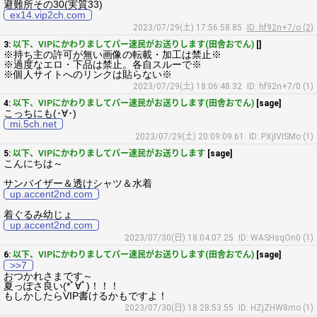
避難所その30(実質33)
ex14.vip2ch.com
2023/07/29(土) 17:56:58.85
ID: hf92n+7/o (2)
3:
以下、VIPにかわりましてパー速民がお送りします(田舎おでん)
[]
※持ち主の許可が無い画像の転載・加工は禁止※
※過度なエロ・下品は禁止。各自スルーで※
※個人サイトへのリンクは貼らない※
2023/07/29(土) 18:06:48.32
ID: hf92n+7/0 (1)
4:
以下、VIPにかわりましてパー速民がお送りします(田舎おでん)
[sage]
こっちにも(･∀･)
mi.5ch.net
2023/07/29(土) 20:09:09.61
ID: PXjIVISMo (1)
5:
以下、VIPにかわりましてパー速民がお送りします
[sage]
こんにちは～
サンバイザー＆透けシャツ＆水着
up.accent2nd.com
着ぐるみ幼じょ
up.accent2nd.com
2023/07/30(日) 18:04:07.25
ID: WASHsqOn0 (1)
6:
以下、VIPにかわりましてパー速民がお送りします(田舎おでん)
[sage]
>>7
おつかれさまです～
夏っぽさ良い(*ﾟ∀ﾟ)！！！
もしかしたらVIP書けるかもですよ！
2023/07/30(日) 18:28:53.55
ID: HZjZHW8mo (1)