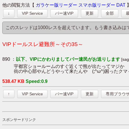
他の閲覧方法【
ガラケー版リーダー
スマホ版リーダー
DAT
↓
VIP Service
パー速VIP
更新
全部
最
このスレッドは1000レスを超えています。もう書き込み
VIPドールスレ避難所～その35～
890 ：
以下、VIPにかわりましてパー速民がお送りします
[sa
宇都宮ショールームのすぐ近くで熊が出たってマジか
街の中心部やんどうやって来たんや (;^ω^)困ったクマ
538.47 KB
Speed:0.9
↑
VIP Service
パー速VIP
更新
専用ブラウ
スポンサードリンク