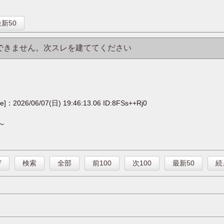
】
新50
はできません。次スレを建ててください
ge]：2026/06/07(日) 19:46:13.06 ID:8FSs++Rj0
～
ザ
検索
全部
前100
次100
最新50
続