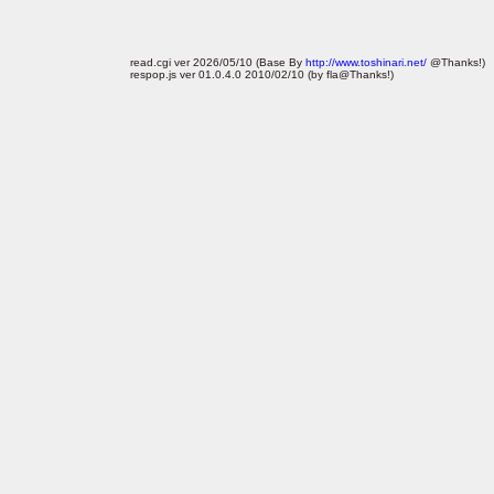
read.cgi ver 2026/05/10 (Base By
http://www.toshinari.net/
@Thanks!)
respop.js ver 01.0.4.0 2010/02/10 (by fla@Thanks!)